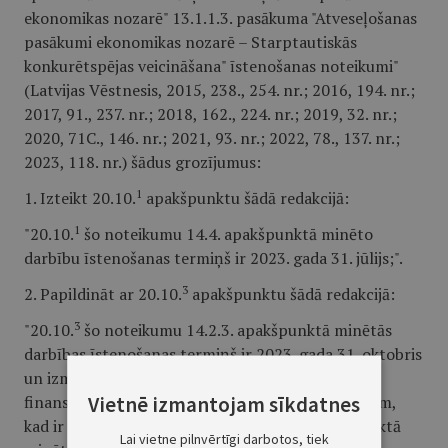
ekonomikas nozarē" 13.1.1.3. pasākuma "Atveseļošanas
pasākumi ekonomikas nozarē – Starptautiskās
konkurētspējas veicināšana" īstenošanas noteikumi"
(Latvijas Vēstnesis, 2015, 238., 254. nr.; 2016, 194. nr.;
2017, 91., 237. nr.; 2018, 162., 224. nr.; 2019, 32. nr.;
2020, 71C., 146. nr.; 2021, 93. nr.; 2022, 78., 137. nr.;
2023, 118. nr.) šādus grozījumus:
1
1. Izteikt 20.10.
apakšpunktu šādā redakcijā:
1
"20.10.
šo noteikumu 14.4. apakšpunktā minēto
darbību īstenošanas termiņš ir 2023. gada 31. jūlijs;".
3
2. Papildināt ar 20.10.
apakšpunktu šādā redakcijā:
3
"20.10.
šo noteikumu 14.2.3. apakšpunktā minētās
darbības īstenošanas termiņš ir 2023. gada 31. oktobris
un izmaksas apliecinošie dokumenti jāiesniedz
Vietnē izmantojam sīkdatnes
finansējuma saņēmējam triju mēnešu laikā pēc tam,
kad ir noslēgusies šo noteikumu 14.2.3. apakšpunktā
Lai vietne pilnvērtīgi darbotos, tiek