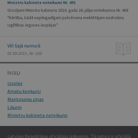
Ministru kabineta noteikumi Nr. 491
Grozījumi Ministru kabineta 2016. gada 26. jūlija noteikumos Nr. 488
"Kārtība, kādā nepilngadīgam patvēruma meklētājam nodrošina
izglītības ieguves iespējas"
Vēl šajā numurā
01.09.2023., Nr. 169
ĪSCEĻI
Izsoles
Amatu konkursi
Mantojumu ziņas
Likumi
Ministru kabineta noteikumi
Latvijas Republikas oficiālais izdevums. Tā saturs ir oficiālā