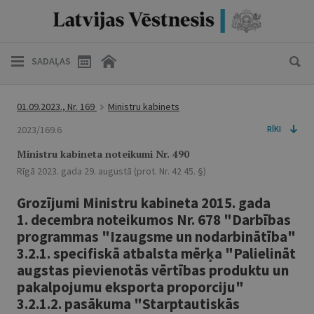
SADAĻAS
01.09.2023., Nr. 169
Ministru kabinets
2023/169.6
RĪKI
Ministru kabineta noteikumi Nr. 490
Rīgā 2023. gada 29. augustā (prot. Nr. 42 45. §)
Grozījumi Ministru kabineta 2015. gada
1. decembra noteikumos Nr. 678 "Darbības
programmas "Izaugsme un nodarbinātība"
3.2.1. specifiskā atbalsta mērķa "Palielināt
augstas pievienotās vērtības produktu un
pakalpojumu eksporta proporciju"
3.2.1.2. pasākuma "Starptautiskās