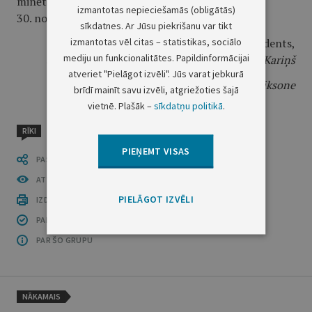
minētā darbība, bet ne vēlāk kā līdz 2023. gada
izmantotas nepieciešamās (obligātās)
30. novembrim;".
sīkdatnes. Ar Jūsu piekrišanu var tikt
izmantotas vēl citas – statistikas, sociālo
Ministru prezidents,
mediju un funkcionalitātes. Papildinformācijai
ārlietu ministra pienākumu izpildītājs
A. K. Kariņš
atveriet "Pielāgot izvēli". Jūs varat jebkurā
Ekonomikas ministre
I. Indriksone
brīdī mainīt savu izvēli, atgriežoties šajā
vietnē. Plašāk –
sīkdatņu politikā
.
RĪKI
PIEŅEMT VISAS
PASTĀSTI CITIEM
ATVĒRT PUBLIKĀCIJU (PDF)
PIELĀGOT IZVĒLI
IZDRUKĀT PUBLIKĀCIJU
PAR INFORMĀCIJAS DROŠĪBU
PAR ŠO GRUPU
NĀKAMAIS