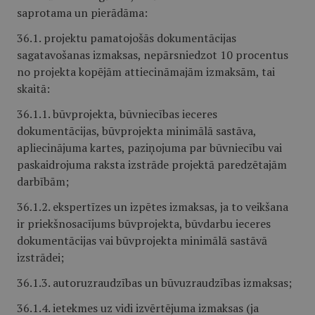
saprotama un pierādāma:
36.1. projektu pamatojošās dokumentācijas
sagatavošanas izmaksas, nepārsniedzot 10 procentus
no projekta kopējām attiecināmajām izmaksām, tai
skaitā:
36.1.1. būvprojekta, būvniecības ieceres
dokumentācijas, būvprojekta minimālā sastāva,
apliecinājuma kartes, paziņojuma par būvniecību vai
paskaidrojuma raksta izstrāde projektā paredzētajām
darbībām;
36.1.2. ekspertīzes un izpētes izmaksas, ja to veikšana
ir priekšnosacījums būvprojekta, būvdarbu ieceres
dokumentācijas vai būvprojekta minimālā sastāvā
izstrādei;
36.1.3. autoruzraudzības un būvuzraudzības izmaksas;
36.1.4. ietekmes uz vidi izvērtējuma izmaksas (ja