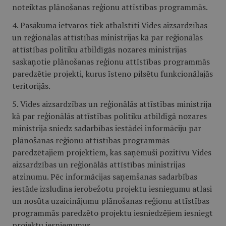
noteiktas plānošanas reģionu attīstības programmās.
4. Pasākuma ietvaros tiek atbalstīti Vides aizsardzības
un reģionālās attīstības ministrijas kā par reģionālās
attīstības politiku atbildīgās nozares ministrijas
saskaņotie plānošanas reģionu attīstības programmās
paredzētie projekti, kurus īsteno pilsētu funkcionālajās
teritorijās.
5. Vides aizsardzības un reģionālās attīstības ministrija
kā par reģionālās attīstības politiku atbildīgā nozares
ministrija sniedz sadarbības iestādei informāciju par
plānošanas reģionu attīstības programmās
paredzētajiem projektiem, kas saņēmuši pozitīvu Vides
aizsardzības un reģionālās attīstības ministrijas
atzinumu. Pēc informācijas saņemšanas sadarbības
iestāde izsludina ierobežotu projektu iesniegumu atlasi
un nosūta uzaicinājumu plānošanas reģionu attīstības
programmās paredzēto projektu iesniedzējiem iesniegt
projektu iesniegumus.