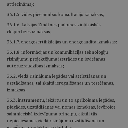
attiecināms);
36.1.5. vides pieejamības konsultāciju izmaksas;
36.1.6. Latvijas Zinātnes padomes zinātniskās
ekspertīzes izmaksas;
36.1.7. energosertifikācijas un energoaudita izmaksas;
36.1.8. informācijas un komunikācijas tehnoloģiju
risinājumu projektējuma izstrādes un ieviešanas
autoruzraudzības izmaksas;
36.2. viedā risinājuma iegādes vai attīstīšanas un
uzstādīšanas, tai skaitā ieregulēšanas un testēšanas,
izmaksas;
36.3. instrumentu, iekārtu un to aprīkojuma iegādes,
piegādes, uzstādīšanas vai nomas izmaksas, ievērojot
saimnieciskā izdevīguma principu, ciktāl tās
nepieciešamas viedā risinājuma uzstādīšanai un
ieviešanai produktīvajā darbībā;