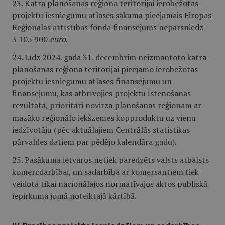
23. Katra plānošanas reģiona teritorijai ierobežotas
projektu iesniegumu atlases sākumā pieejamais Eiropas
Reģionālās attīstības fonda finansējums nepārsniedz
3 105 900
euro
.
24. Līdz 2024. gada 31. decembrim neizmantoto katra
plānošanas reģiona teritorijai pieejamo ierobežotas
projektu iesniegumu atlases finansējumu un
finansējumu, kas atbrīvojies projektu īstenošanas
rezultātā, prioritāri novirza plānošanas reģionam ar
mazāko reģionālo iekšzemes kopproduktu uz vienu
iedzīvotāju (pēc aktuālajiem Centrālās statistikas
pārvaldes datiem par pēdējo kalendāra gadu).
25. Pasākuma ietvaros netiek paredzēts valsts atbalsts
komercdarbībai, un sadarbība ar komersantiem tiek
veidota tikai nacionālajos normatīvajos aktos publiskā
iepirkuma jomā noteiktajā kārtībā.