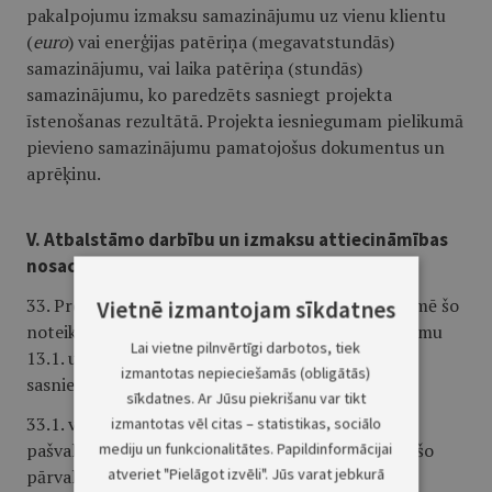
pakalpojumu izmaksu samazinājumu uz vienu klientu
(
euro
) vai enerģijas patēriņa (megavatstundās)
samazinājumu, vai laika patēriņa (stundās)
samazinājumu, ko paredzēts sasniegt projekta
īstenošanas rezultātā. Projekta iesniegumam pielikumā
pievieno samazinājumu pamatojošus dokumentus un
aprēķinu.
V. Atbalstāmo darbību un izmaksu attiecināmības
nosacījumi
33. Projektā iekļauj atbalstāmās darbības, kas sekmē šo
Vietnē izmantojam sīkdatnes
noteikumu 8. punktā minētā mērķa un šo noteikumu
Lai vietne pilnvērtīgi darbotos, tiek
13.1. un 13.2. apakšpunktā ​​​​​​​noteikto rādītāju
izmantotas nepieciešamās (obligātās)
sasniegšanu:
sīkdatnes. Ar Jūsu piekrišanu var tikt
33.1. viedā risinājuma attīstīšana un ieviešana
izmantotas vēl citas – statistikas, sociālo
pašvaldības autonomo funkciju un no tām izrietošo
mediju un funkcionalitātes. Papildinformācijai
atveriet "Pielāgot izvēli". Jūs varat jebkurā
pārvaldes uzdevumu izpildē;