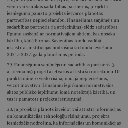
vienu vai vairākus sadarbības partnerus, projekta
iesniegumā pamato projekta ietvaros plānotās
partnerības nepieciešamību. Finansējuma saņēmējs un
sadarbības partneris (ja attiecināms) slēdz sadarbības
līgumu saskaņā ar normatīvajiem aktiem, kas nosaka
kārtību, kādā Eiropas Savienības fondu vadībā
iesaistītās institūcijas nodrošina šo fondu ieviešanu
2021.–2027. gada plānošanas periodā.
29. Finansējuma saņēmējs un sadarbības partneris (ja
attiecināms) projekta ietvaros attīsta šo noteikumu 10.
punktā minēto viedo risinājumu, ja nepieciešams,
veicot inovatīvu risinājumu iepirkumu normatīvajos
aktos publisko iepirkumu jomā noteiktajā kārtībā, un
tas ir pamatots projekta iesniegumā.
30. Ja projektā plānots izveidot vai attīstīt informācijas
un komunikācijas tehnoloģiju risinājumu, projekta
iesniedzējs nodrošina, ka informācijas un komunikācijas