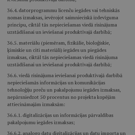
36.4. datorprogrammu licenču iegādes vai tehniskās
nomas izmaksas, ievērojot saimnieciskā izdevīguma
principu, ciktāl tās nepieciešamas viedā risinājuma
uzstādīšanai un ieviešanai produktīvajā darbībā;
36.5. materiālu (piemēram, fizikālie, bioloģiskie,
ķīmiskie un citi materiāli) iegādes un piegādes
izmaksas, ciktāl tās nepieciešamas viedā risinājuma
uzstādīšanai un ieviešanai produktīvajā darbībā;
36.6. viedā risinājuma ieviešanai produktīvajā darbībā
nepieciešamās informācijas un komunikācijas
tehnoloģiju preču un pakalpojumu iegādes izmaksas,
nepārsniedzot 50 procentus no projekta kopējām
attiecināmajām izmaksām:
36.6.1. digitalizācijas un informācijas pārvaldības
pakalpojumu iegādes izmaksas;
36.6.2. analogo datu digitalizācijas un datu importa un