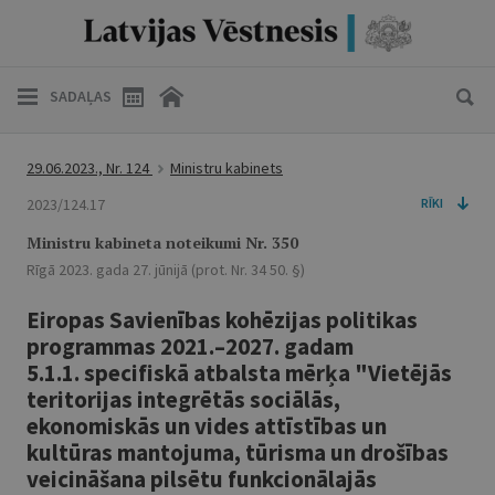
SADAĻAS
29.06.2023., Nr. 124
Ministru kabinets
2023/124.17
RĪKI
Ministru kabineta noteikumi Nr. 350
Rīgā 2023. gada 27. jūnijā (prot. Nr. 34 50. §)
Eiropas Savienības kohēzijas politikas
programmas 2021.–2027. gadam
5.1.1. specifiskā atbalsta mērķa "Vietējās
teritorijas integrētās sociālās,
ekonomiskās un vides attīstības un
kultūras mantojuma, tūrisma un drošības
veicināšana pilsētu funkcionālajās