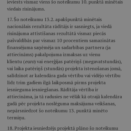
ieviests vismaz viens šo noteikumu 10. punktā minētais
viedais risinājums.
17. Šo noteikumu 13.2. apakšpunktā minētais
nacionālais rezultāta rādītājs ir sasniegts, ja viedā
risinājuma attīstīšanas rezultātā vismaz piecās
pašvaldībās par vismaz 10 procentiem samazinātas
finansējuma saņēmēja un sadarbības partnera (ja
attiecināms) pakalpojuma izmaksas uz vienu
klientu (
euro
) vai enerģijas patēriņš (megavatstundās),
vai laika patēriņš (stundās) projekta īstenošanas jomā,
salīdzinot ar kalendāra gada vērtību vai vidējo vērtību
līdz trim gadiem ilgā laikposmā pirms projekta
iesnieguma iesniegšanas. Rādītāja vērtība ir
attiecināma, ja tā radusies ne vēlāk kā otrajā kalendāra
gadā pēc projekta noslēguma maksājuma veikšanas,
nepārsniedzot šo noteikumu 13. punktā minēto
termiņu.
18. Projekta iesniedzējs projektā plāno šo noteikumu