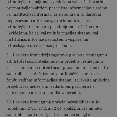
tehnoloģiju risinājuma izveidošana vai attīstība atbilst
normatīvajiem aktiem par valsts informācijas sistēmu
vai institūcijas informācijas sistēmu un to darbībai
nepieciešamo informācijas un komunikācijas
tehnoloģiju resursu un pakalpojumu attīstību un
likvidēšanu, kā arī valsts informācijas sistēmu vai
institūcijas informācijas sistēmu vispārējām
tehniskajām un drošības prasībām.
31. Projekta iesniedzējs sagatavo projekta iesniegumu
atbilstoši šajos noteikumos un projektu iesniegumu
atlases nolikumā noteiktajām prasībām un iesniedz to
sadarbības iestādē, izmantojot Kohēzijas politikas
fondu vadības informācijas sistēmu, tai skaitā apliecina
projekta iesniedzēja un sadarbības partnera (ja
attiecināms) interešu konflikta neesību.
32. Projekta iesniegumā norāda pašvaldības un šo
noteikumu 27.1., 27.2. un 27.4. apakšpunktā minēto
sadarbības partneru (ja attiecināms) sniegto