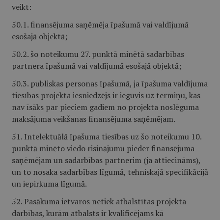
veikt:
50.1. finansējuma saņēmēja īpašumā vai valdījumā
esošajā objektā;
50.2. šo noteikumu 27. punktā minētā sadarbības
partnera īpašumā vai valdījumā esošajā objektā;
50.3. publiskas personas īpašumā, ja īpašuma valdījuma
tiesības projekta iesniedzējs ir ieguvis uz termiņu, kas
nav īsāks par pieciem gadiem no projekta noslēguma
maksājuma veikšanas finansējuma saņēmējam.
51. Intelektuālā īpašuma tiesības uz šo noteikumu 10.
punktā minēto viedo risinājumu pieder finansējuma
saņēmējam un sadarbības partnerim (ja attiecināms),
un to nosaka sadarbības līgumā, tehniskajā specifikācijā
un iepirkuma līgumā.
52. Pasākuma ietvaros netiek atbalstītas projekta
darbības, kurām atbalsts ir kvalificējams kā