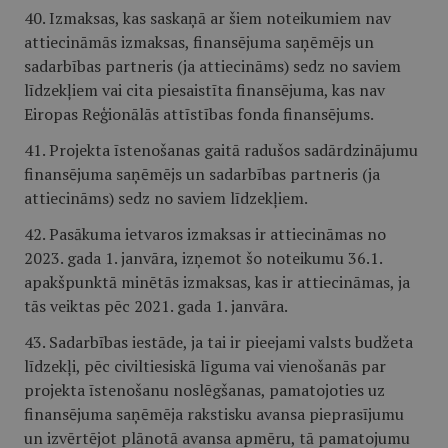
40. Izmaksas, kas saskaņā ar šiem noteikumiem nav
attiecināmās izmaksas, finansējuma saņēmējs un
sadarbības partneris (ja attiecināms) sedz no saviem
līdzekļiem vai cita piesaistīta finansējuma, kas nav
Eiropas Reģionālās attīstības fonda finansējums.
41. Projekta īstenošanas gaitā radušos sadārdzinājumu
finansējuma saņēmējs un sadarbības partneris (ja
attiecināms) sedz no saviem līdzekļiem.
42. Pasākuma ietvaros izmaksas ir attiecināmas no
2023. gada 1. janvāra, izņemot šo noteikumu 36.1.
apakšpunktā minētās izmaksas, kas ir attiecināmas, ja
tās veiktas pēc 2021. gada 1. janvāra.
43. Sadarbības iestāde, ja tai ir pieejami valsts budžeta
līdzekļi, pēc civiltiesiskā līguma vai vienošanās par
projekta īstenošanu noslēgšanas, pamatojoties uz
finansējuma saņēmēja rakstisku avansa pieprasījumu
un izvērtējot plānotā avansa apmēru, tā pamatojumu