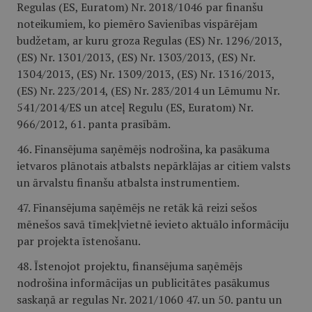
Regulas (ES, Euratom) Nr. 2018/1046 par finanšu
noteikumiem, ko piemēro Savienības vispārējam
budžetam, ar kuru groza Regulas (ES) Nr. 1296/2013,
(ES) Nr. 1301/2013, (ES) Nr. 1303/2013, (ES) Nr.
1304/2013, (ES) Nr. 1309/2013, (ES) Nr. 1316/2013,
(ES) Nr. 223/2014, (ES) Nr. 283/2014 un Lēmumu Nr.
541/2014/ES un atceļ Regulu (ES, Euratom) Nr.
966/2012, 61. panta prasībām.
46. Finansējuma saņēmējs nodrošina, ka pasākuma
ietvaros plānotais atbalsts nepārklājas ar citiem valsts
un ārvalstu finanšu atbalsta instrumentiem.
47. Finansējuma saņēmējs ne retāk kā reizi sešos
mēnešos savā tīmekļvietnē ievieto aktuālo informāciju
par projekta īstenošanu.
48. Īstenojot projektu, finansējuma saņēmējs
nodrošina informācijas un publicitātes pasākumus
saskaņā ar regulas Nr. 2021/1060 47. un 50. pantu un