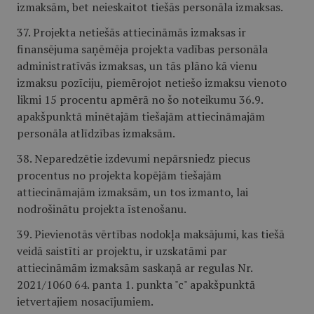
izmaksām, bet neieskaitot tiešās personāla izmaksas.
37. Projekta netiešās attiecināmās izmaksas ir
finansējuma saņēmēja projekta vadības personāla
administratīvās izmaksas, un tās plāno kā vienu
izmaksu pozīciju, piemērojot netiešo izmaksu vienoto
likmi 15 procentu apmērā no šo noteikumu 36.9.
apakšpunktā minētajām tiešajām attiecināmajām
personāla atlīdzības izmaksām.
38. Neparedzētie izdevumi nepārsniedz piecus
procentus no projekta kopējām tiešajām
attiecināmajām izmaksām, un tos izmanto, lai
nodrošinātu projekta īstenošanu.
39. Pievienotās vērtības nodokļa maksājumi, kas tiešā
veidā saistīti ar projektu, ir uzskatāmi par
attiecināmām izmaksām saskaņā ar regulas Nr.
2021/1060 64. panta 1. punkta "c" apakšpunktā
ietvertajiem nosacījumiem.