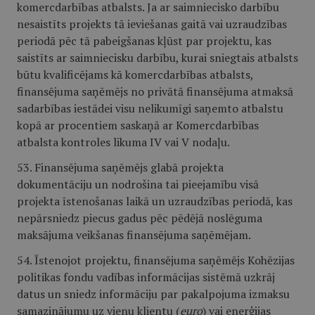
komercdarbības atbalsts. Ja ar saimniecisko darbību
nesaistīts projekts tā ieviešanas gaitā vai uzraudzības
periodā pēc tā pabeigšanas kļūst par projektu, kas
saistīts ar saimniecisku darbību, kurai sniegtais atbalsts
būtu kvalificējams kā komercdarbības atbalsts,
finansējuma saņēmējs no privātā finansējuma atmaksā
sadarbības iestādei visu nelikumīgi saņemto atbalstu
kopā ar procentiem saskaņā ar Komercdarbības
atbalsta kontroles likuma IV vai V nodaļu.
53. Finansējuma saņēmējs glabā projekta
dokumentāciju un nodrošina tai pieejamību visā
projekta īstenošanas laikā un uzraudzības periodā, kas
nepārsniedz piecus gadus pēc pēdējā noslēguma
maksājuma veikšanas finansējuma saņēmējam.
54. Īstenojot projektu, finansējuma saņēmējs Kohēzijas
politikas fondu vadības informācijas sistēmā uzkrāj
datus un sniedz informāciju par pakalpojuma izmaksu
samazinājumu uz vienu klientu (
euro
) vai enerģijas