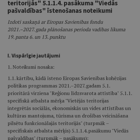
teritorijās" 5.1.1.4. pasākuma "Viedās
pašvaldības" īstenošanas noteikumi
Izdoti saskaņā ar Eiropas Savienības fondu
2021.–2027. gada plānošanas perioda vadības likuma
19. panta 6. un 13. punktu
I. Vispārīgie jautājumi
1. Noteikumi nosaka:
1.1. kārtību, kādā īsteno Eiropas Savienības kohēzijas
politikas programmas 2021.–2027. gadam 5.1.
prioritārā virziena "Reģionu līdzsvarota attīstība" 5.1.1.
specifiskā atbalsta mērķa "Vietējās teritorijas
integrētās sociālās, ekonomiskās un vides attīstības un
kultūras mantojuma, tūrisma un drošības veicināšana
pilsētu funkcionālajās teritorijās" (turpmāk –
specifiskais atbalsta mērķis) 5.1.1.4. pasākumu "Viedās
pašvaldības" (turpmāk – pasākums);