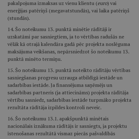
pakalpojuma izmaksas uz vienu klientu (
euro
) vai
enerģijas patēriņš (megavatstundās), vai laika patēriņš
(stundās).
14. Šo noteikumu 13. punktā minētie rādītāji ir
uzskatāmi par sasniegtiem, ja to vērtības radušās ne
vēlāk kā otrajā kalendāra gadā pēc projekta noslēguma
maksājuma veikšanas, nepārsniedzot šo noteikumu 13.
punktā minēto termiņu.
15. Šo noteikumu 13. punktā noteikto rādītāju vērtības
sasniegšanas progresu uzrauga atbildīgā iestāde un
sadarbības iestāde. Ja finansējuma saņēmējs un
sadarbības partneris (ja attiecināms) projekta rādītāja
vērtību sasniedz, sadarbības iestāde turpmāko projekta
rezultāta rādītāja izpildes kontroli neveic.
16. Šo noteikumu 13.1. apakšpunktā minētais
nacionālais iznākuma rādītājs ir sasniegts, ja projektu
īstenošanas rezultātā vismaz piecās pašvaldībās