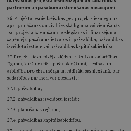
IV. Prasības projekta iesniedzējam un sadarbības
partnerim un pasākuma īstenošanas nosacījumi
26. Projekta iesniedzējs, kas pēc projekta iesnieguma
apstiprināšanas un civiltiesiskā līguma vai vienošanās
par projekta īstenošanu noslēgšanas ir finansējuma
saņēmējs, pasākuma ietvaros ir pašvaldība, pašvaldības
izveidota iestāde vai pašvaldības kapitālsabiedrība.
27. Projekta iesniedzējs, slēdzot rakstisku sadarbības
līgumu, kurā noteikti pušu pienākumi, tiesības un
atbildība projekta mērķa un rādītāju sasniegšanā, par
sadarbības partneri var piesaistīt:
27.1. pašvaldību;
27.2. pašvaldības izveidotu iestādi;
27.3. plānošanas reģionu;
27.4. pašvaldības kapitālsabiedrību.
28. Ja projekta iesniedzējs projekta īstenošanā piesaista