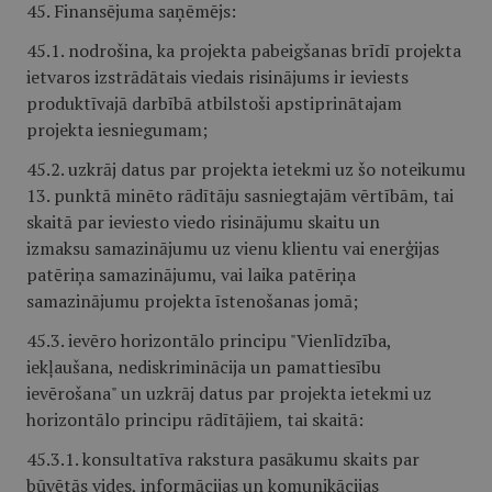
45. Finansējuma saņēmējs:
45.1. nodrošina, ka projekta pabeigšanas brīdī projekta
ietvaros izstrādātais viedais risinājums ir ieviests
produktīvajā darbībā atbilstoši apstiprinātajam
projekta iesniegumam;
45.2. uzkrāj datus par projekta ietekmi uz šo noteikumu
13. punktā minēto rādītāju sasniegtajām vērtībām, tai
skaitā par ieviesto viedo risinājumu skaitu un
izmaksu samazinājumu uz vienu klientu vai enerģijas
patēriņa samazinājumu, vai laika patēriņa
samazinājumu projekta īstenošanas jomā;
45.3. ievēro horizontālo principu "Vienlīdzība,
iekļaušana, nediskriminācija un pamattiesību
ievērošana" un uzkrāj datus par projekta ietekmi uz
horizontālo principu rādītājiem, tai skaitā:
45.3.1. konsultatīva rakstura pasākumu skaits par
būvētās vides, informācijas un komunikācijas