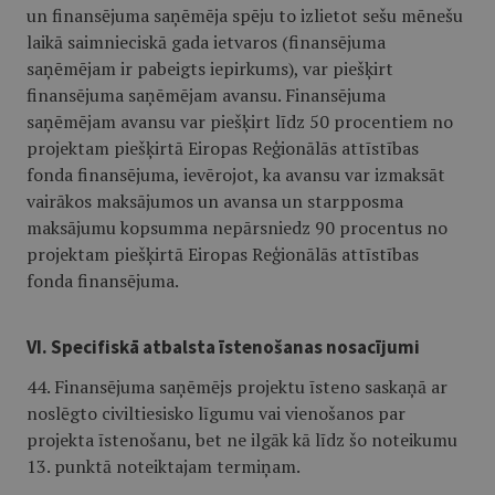
un finansējuma saņēmēja spēju to izlietot sešu mēnešu
laikā saimnieciskā gada ietvaros (finansējuma
saņēmējam ir pabeigts iepirkums), var piešķirt
finansējuma saņēmējam avansu. Finansējuma
saņēmējam avansu var piešķirt līdz 50 procentiem no
projektam piešķirtā Eiropas Reģionālās attīstības
fonda finansējuma, ievērojot, ka avansu var izmaksāt
vairākos maksājumos un avansa un starpposma
maksājumu kopsumma nepārsniedz 90 procentus no
projektam piešķirtā Eiropas Reģionālās attīstības
fonda finansējuma.
VI. Specifiskā atbalsta īstenošanas nosacījumi
44. Finansējuma saņēmējs projektu īsteno saskaņā ar
noslēgto civiltiesisko līgumu vai vienošanos par
projekta īstenošanu, bet ne ilgāk kā līdz šo noteikumu
13. punktā noteiktajam termiņam.