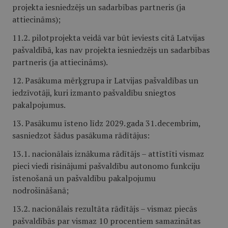
projekta iesniedzējs un sadarbības partneris (ja
attiecināms);
11.2. pilotprojekta veidā var būt ieviests citā Latvijas
pašvaldībā, kas nav projekta iesniedzējs un sadarbības
partneris (ja attiecināms).
12. Pasākuma mērķgrupa ir Latvijas pašvaldības un
iedzīvotāji, kuri izmanto pašvaldību sniegtos
pakalpojumus.
13. Pasākumu īsteno līdz 2029. gada 31. decembrim,
sasniedzot šādus pasākuma rādītājus:
13.1. nacionālais iznākuma rādītājs – attīstīti vismaz
pieci viedi risinājumi pašvaldību autonomo funkciju
īstenošanā un pašvaldību pakalpojumu
nodrošināšanā;
13.2. nacionālais rezultāta rādītājs – vismaz piecās
pašvaldībās par vismaz 10 procentiem samazinātas