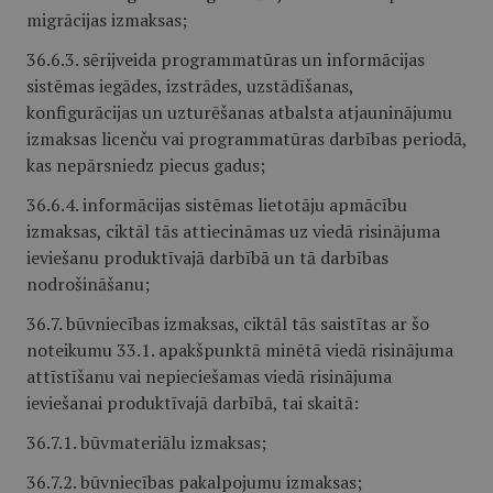
migrācijas izmaksas;
36.6.3. sērijveida programmatūras un informācijas
sistēmas iegādes, izstrādes, uzstādīšanas,
konfigurācijas un uzturēšanas atbalsta atjauninājumu
izmaksas licenču vai programmatūras darbības periodā,
kas nepārsniedz piecus gadus;
36.6.4. informācijas sistēmas lietotāju apmācību
izmaksas, ciktāl tās attiecināmas uz viedā risinājuma
ieviešanu produktīvajā darbībā un tā darbības
nodrošināšanu;
36.7. būvniecības izmaksas, ciktāl tās saistītas ar šo
noteikumu 33.1. apakšpunktā minētā viedā risinājuma
attīstīšanu vai nepieciešamas viedā risinājuma
ieviešanai produktīvajā darbībā, tai skaitā:
36.7.1. būvmateriālu izmaksas;
36.7.2. būvniecības pakalpojumu izmaksas;