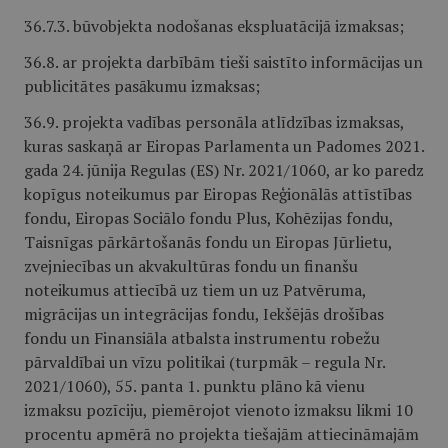
36.7.3. būvobjekta nodošanas ekspluatācijā izmaksas;
36.8. ar projekta darbībām tieši saistīto informācijas un
publicitātes pasākumu izmaksas;
36.9. projekta vadības personāla atlīdzības izmaksas,
kuras saskaņā ar Eiropas Parlamenta un Padomes 2021.
gada 24. jūnija Regulas (ES) Nr. 2021/1060, ar ko paredz
kopīgus noteikumus par Eiropas Reģionālās attīstības
fondu, Eiropas Sociālo fondu Plus, Kohēzijas fondu,
Taisnīgas pārkārtošanās fondu un Eiropas Jūrlietu,
zvejniecības un akvakultūras fondu un finanšu
noteikumus attiecībā uz tiem un uz Patvēruma,
migrācijas un integrācijas fondu, Iekšējās drošības
fondu un Finansiāla atbalsta instrumentu robežu
pārvaldībai un vīzu politikai (turpmāk – regula Nr.
2021/1060), 55. panta 1. punktu plāno kā vienu
izmaksu pozīciju, piemērojot vienoto izmaksu likmi 10
procentu apmērā no projekta tiešajām attiecināmajām