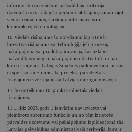
informētību un veicinot pašvaldības teritorijā
dzīvojošo un strādājošo personu labklājību, izmantojot
viedos risinājumus, tai skaitā informācijas un
komunikācijas tehnoloģijas.
10. Viedais risinājums šo noteikumu izpratnē ir
inovatīvs risinājums vai tehnoloģija jeb procesa,
pakalpojuma vai produkta inovācija, kas uzlabo
pašvaldības sniegto pakalpojumu efektivitāti un par
kuru ir saņemts Latvijas Zinātnes padomes zinātniskās
ekspertīzes atzinums, ka projektā paredzētais
risinājums ir vērtējams kā Latvijas mēroga inovācija.
11. Šo noteikumu 10. punktā minētais viedais
risinājums:
11.1. līdz 2023. gada 1. janvārim nav ieviests vai
piemērots autonomo funkciju un no tām izrietošu
pārvaldes uzdevumu vai pakalpojumu izpildes jomā tās
Latvijas pašvaldības administratīvajā teritorijā, kura ir