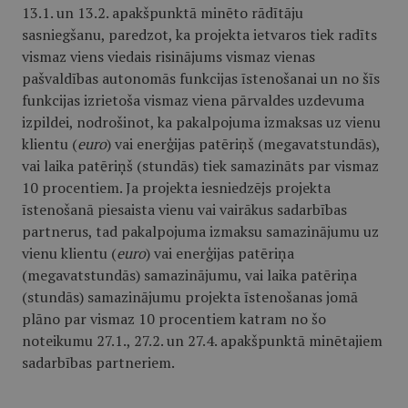
13.1. un 13.2. apakšpunktā minēto rādītāju
sasniegšanu, paredzot, ka projekta ietvaros tiek radīts
vismaz viens viedais risinājums vismaz vienas
pašvaldības autonomās funkcijas īstenošanai un no šīs
funkcijas izrietoša vismaz viena pārvaldes uzdevuma
izpildei, nodrošinot, ka pakalpojuma izmaksas uz vienu
klientu (
euro
) vai enerģijas patēriņš (megavatstundās),
vai laika patēriņš (stundās) tiek samazināts par vismaz
10 procentiem. Ja projekta iesniedzējs projekta
īstenošanā piesaista vienu vai vairākus sadarbības
partnerus, tad pakalpojuma izmaksu samazinājumu uz
vienu klientu (
euro
) vai enerģijas patēriņa
(megavatstundās) samazinājumu, vai laika patēriņa
(stundās) samazinājumu projekta īstenošanas jomā
plāno par vismaz 10 procentiem katram no šo
noteikumu 27.1., 27.2. un 27.4. apakšpunktā minētajiem
sadarbības partneriem.