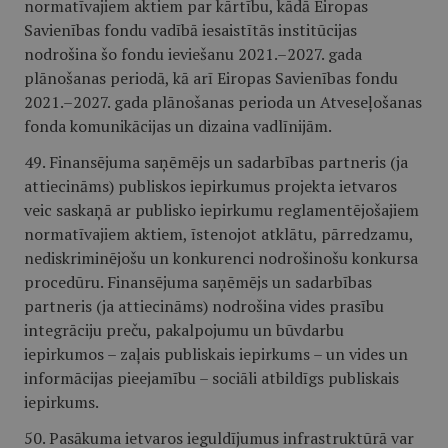
normatīvajiem aktiem par kārtību, kādā Eiropas
Savienības fondu vadībā iesaistītās institūcijas
nodrošina šo fondu ieviešanu 2021.–2027. gada
plānošanas periodā, kā arī Eiropas Savienības fondu
2021.–2027. gada plānošanas perioda un Atveseļošanas
fonda komunikācijas un dizaina vadlīnijām.
49. Finansējuma saņēmējs un sadarbības partneris (ja
attiecināms) publiskos iepirkumus projekta ietvaros
veic saskaņā ar publisko iepirkumu reglamentējošajiem
normatīvajiem aktiem, īstenojot atklātu, pārredzamu,
nediskriminējošu un konkurenci nodrošinošu konkursa
procedūru. Finansējuma saņēmējs un sadarbības
partneris (ja attiecināms) nodrošina vides prasību
integrāciju preču, pakalpojumu un būvdarbu
iepirkumos – zaļais publiskais iepirkums – un vides un
informācijas pieejamību – sociāli atbildīgs publiskais
iepirkums.
50. Pasākuma ietvaros ieguldījumus infrastruktūrā var