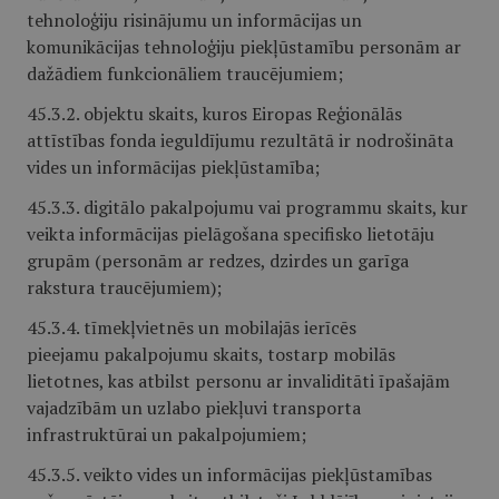
tehnoloģiju risinājumu un informācijas un
komunikācijas tehnoloģiju piekļūstamību personām ar
dažādiem funkcionāliem traucējumiem;
45.3.2. objektu skaits, kuros Eiropas Reģionālās
attīstības fonda ieguldījumu rezultātā ir nodrošināta
vides un informācijas piekļūstamība;
45.3.3. digitālo pakalpojumu vai programmu skaits, kur
veikta informācijas pielāgošana specifisko lietotāju
grupām (personām ar redzes, dzirdes un garīga
rakstura traucējumiem);
45.3.4. tīmekļvietnēs un mobilajās ierīcēs
pieejamu pakalpojumu skaits, tostarp mobilās
lietotnes, kas atbilst personu ar invaliditāti īpašajām
vajadzībām un uzlabo piekļuvi transporta
infrastruktūrai un pakalpojumiem;
45.3.5. veikto vides un informācijas piekļūstamības