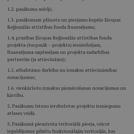
1.2. pasākuma mērķi;
1.3. pasākumam plānoto un pieejamo kopējo Eiropas
Reģionālās attīstības fonda finansējumu;
1.4. prasības Eiropas Reģionālās attīstības fonda
projekta (turpmāk – projekts) iesniedzējam,
finansējuma saņēmējam un projekta sadarbības
partnerim (ja attiecināms);
1.5. atbalstāmo darbību un izmaksu attiecināmības
nosacījumus;
1.6. vienkāršoto izmaksu piemērošanas nosacījumus un
kārtību.
2. Pasākumu īsteno ierobežotas projektu iesniegumu
atlases veidā.
3. Pasākumā piemērota teritoriālā pieeja, veicot
ieguldījumus pilsētu funkcionālajās teritorijās, kas