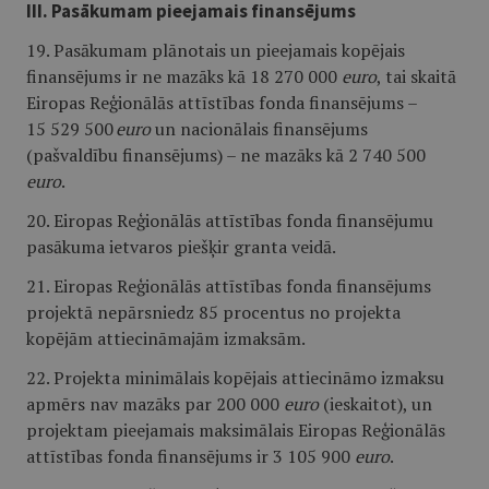
III. Pasākumam pieejamais finansējums
19. Pasākumam plānotais un pieejamais kopējais
finansējums ir ne mazāks kā 18 270 000
euro
, tai skaitā
Eiropas Reģionālās attīstības fonda finansējums –
15 529 500
euro
un nacionālais finansējums
(pašvaldību finansējums) – ne mazāks kā 2 740 500
euro
.
20. Eiropas Reģionālās attīstības fonda finansējumu
pasākuma ietvaros piešķir granta veidā.
21. Eiropas Reģionālās attīstības fonda finansējums
projektā nepārsniedz 85 procentus no projekta
kopējām attiecināmajām izmaksām.
22. Projekta minimālais kopējais attiecināmo izmaksu
apmērs nav mazāks par 200 000
euro
(ieskaitot), un
projektam pieejamais maksimālais Eiropas Reģionālās
attīstības fonda finansējums ir 3 105 900
euro
.