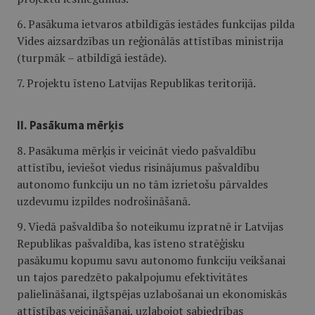
6. Pasākuma ietvaros atbildīgās iestādes funkcijas pilda
Vides aizsardzības un reģionālās attīstības ministrija
(turpmāk – atbildīgā iestāde).
7. Projektu īsteno Latvijas Republikas teritorijā.
II. Pasākuma mērķis
8. Pasākuma mērķis ir veicināt viedo pašvaldību
attīstību, ieviešot viedus risinājumus pašvaldību
autonomo funkciju un no tām izrietošu pārvaldes
uzdevumu izpildes nodrošināšanā.
9. Viedā pašvaldība šo noteikumu izpratnē ir Latvijas
Republikas pašvaldība, kas īsteno stratēģisku
pasākumu kopumu savu autonomo funkciju veikšanai
un tajos paredzēto pakalpojumu efektivitātes
palielināšanai, ilgtspējas uzlabošanai un ekonomiskās
attīstības veicināšanai, uzlabojot sabiedrības