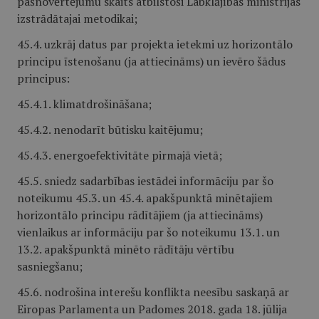
pašnovērtējumu skaits atbilstoši Labklājības ministrijas
izstrādātajai metodikai;
45.4. uzkrāj datus par projekta ietekmi uz horizontālo
principu īstenošanu (ja attiecināms) un ievēro šādus
principus:
45.4.1. klimatdrošināšana;
45.4.2. nenodarīt būtisku kaitējumu;
45.4.3. energoefektivitāte pirmajā vietā;
45.5. sniedz sadarbības iestādei informāciju par šo
noteikumu 45.3. un 45.4. apakšpunktā ​minētajiem
horizontālo principu rādītājiem (ja attiecināms)
vienlaikus ar informāciju par šo noteikumu 13.1. un
13.2. apakšpunktā minēto rādītāju vērtību
sasniegšanu;
45.6. nodrošina interešu konflikta neesību saskaņā ar
Eiropas Parlamenta un Padomes 2018. gada 18. jūlija