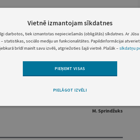
Vietnē izmantojam sīkdatnes
stības ministrijas padotībā esoša iestāde, tā 30 dienu
tīgi darbotos, tiek izmantotas nepieciešamās (obligātās) sīkdatnes. Ar Jūsu 
tīvas īstenošanas sagatavo un iesniedz programmas
– statistikas, sociālo mediju un funkcionalitātes. Papildinformācijai atveriet 
 iniciatīvas pārskata veidlapu kopā ar pamatojošo
jebkurā brīdī mainīt savu izvēli, atgriežoties šajā vietnē. Plašāk –
sīkdatņu po
PIEŅEMT VISAS
Ministru prezidents
A. K. Kariņš
PIELĀGOT IZVĒLI
Vides aizsardzības
un reģionālās attīstības ministrs
M. Sprindžuks