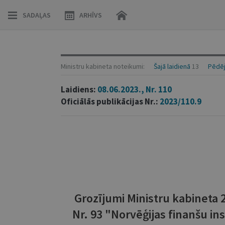
SADAĻAS
ARHĪVS
Ministru kabineta noteikumi:
Šajā laidienā
13
Pēdēj
Laidiens:
08.06.2023., Nr. 110
Oficiālās publikācijas Nr.:
2023/110.9
Grozījumi Ministru kabineta
Nr. 93 "Norvēģijas finanšu i