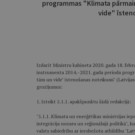
programmas "Klimata pārmaiņ
vide" īsten
Izdarīt Ministru kabineta 2020. gada 18. febr
instrumenta 2014.–2021. gada perioda prog
tām un vide" īstenošanas noteikumi" (Latvijas 
grozījumus:
1. Izteikt 5.1.1. apakšpunktu šādā redakcijā:
"5.1.1. Klimata un enerģētikas ministrijas ie
integrācija nozaru un reģionālajā politikā", k
valsts sabiedrību ar ierobežotu atbildību "Lat