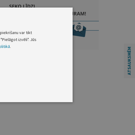
piekrišanu var tikt
"Pielāgot izvēli". Jūs
litikā
.
ATSAUKSMĒM