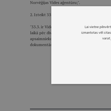
Norvēģijas Vides aģentūru;".
2. Izteikt 33.3. apakšpunktu šādā redakcijā:
"33.3. ir Vides aizsardzības un reģionālās attī
Lai vietne pilnvēr
laikā pēc divpusējās sadarbības fonda inicia
izmantotas vēl citas 
apsaimniekotājam divpusējās sadarbības fonda
varat 
dokumentāciju."