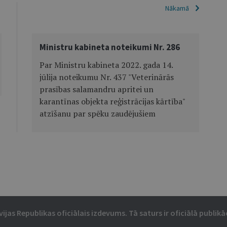
Nākamā
Ministru kabineta noteikumi Nr. 286
Par Ministru kabineta 2022. gada 14.
jūlija noteikumu Nr. 437 "Veterinārās
prasības salamandru apritei un
karantīnas objekta reģistrācijas kārtība"
atzīšanu par spēku zaudējušiem
vijas Republikas oficiālais izdevums. Tā saturs ir oficiālā publikāc