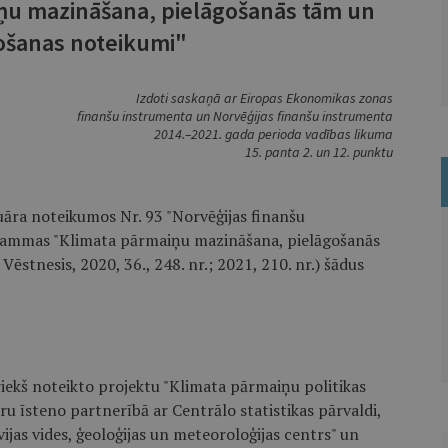
u mazināšana, pielāgošanās tām un
ošanas noteikumi"
Izdoti saskaņā ar Eiropas Ekonomikas zonas
finanšu instrumenta un Norvēģijas finanšu instrumenta
2014.–2021. gada perioda vadības likuma
15. panta 2. un 12. punktu
uāra noteikumos Nr. 93 "Norvēģijas finanšu
rammas "Klimata pārmaiņu mazināšana, pielāgošanās
Vēstnesis, 2020, 36., 248. nr.; 2021, 210. nr.) šādus
priekš noteikto projektu "Klimata pārmaiņu politikas
uru īsteno partnerībā ar Centrālo statistikas pārvaldi,
vijas vides, ģeoloģijas un meteoroloģijas centrs" un