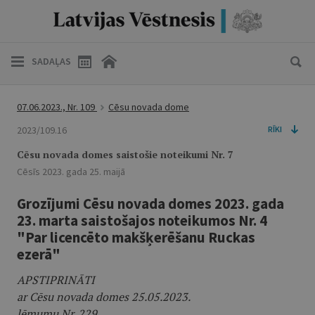
SADAĻAS
07.06.2023., Nr. 109
Cēsu novada dome
2023/109.16
RĪKI
Cēsu novada domes saistošie noteikumi Nr. 7
Cēsīs 2023. gada 25. maijā
Grozījumi Cēsu novada domes 2023. gada
23. marta saistošajos noteikumos Nr. 4
"Par licencēto makšķerēšanu Ruckas
ezerā"
APSTIPRINĀTI
ar Cēsu novada domes 25.05.2023.
lēmumu Nr. 229