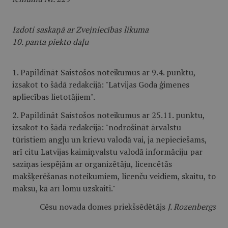
Izdoti saskaņā ar Zvejniecības likuma
10. panta piekto daļu
1. Papildināt Saistošos noteikumus ar 9.4. punktu,
izsakot to šādā redakcijā: "Latvijas Goda ģimenes
apliecības lietotājiem".
2. Papildināt Saistošos noteikumus ar 25.11. punktu,
izsakot to šādā redakcijā: "nodrošināt ārvalstu
tūristiem angļu un krievu valodā vai, ja nepieciešams,
arī citu Latvijas kaimiņvalstu valodā informāciju par
saziņas iespējām ar organizētāju, licencētās
makšķerēšanas noteikumiem, licenču veidiem, skaitu, to
maksu, kā arī lomu uzskaiti."
Cēsu novada domes priekšsēdētājs
J. Rozenbergs