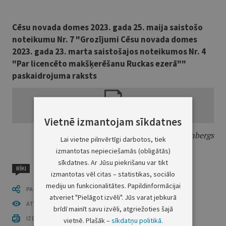
Cēsu novada domes 2023. gada 25. maija saistošo
noteikumu Nr. 7 "Grozījumi Cēsu novada domes
2023. gada 23. marta saistošajos noteikumos Nr. 4
"Par licencēto makšķerēšanu Ruckas ezerā""
paskaidrojuma raksts
Vietnē izmantojam sīkdatnes
Cēsu novada domes priekšsēdētājs
J. Rozenbergs
Lai vietne pilnvērtīgi darbotos, tiek
izmantotas nepieciešamās (obligātās)
sīkdatnes. Ar Jūsu piekrišanu var tikt
RĪKI
izmantotas vēl citas – statistikas, sociālo
mediju un funkcionalitātes. Papildinformācijai
PASTĀSTI CITIEM
atveriet "Pielāgot izvēli". Jūs varat jebkurā
ATVĒRT PUBLIKĀCIJU (PDF)
brīdī mainīt savu izvēli, atgriežoties šajā
IZDRUKĀT PUBLIKĀCIJU
vietnē. Plašāk –
sīkdatņu politikā
.