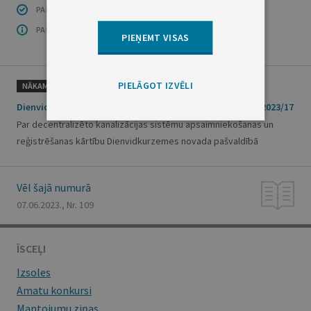
PAR INFORMĀCIJAS DROŠĪBU
PAR ŠO GRUPU
PIEŅEMT VISAS
PIELĀGOT IZVĒLI
NĀKAMAIS
Dienvidkurzemes novada domes saistošie noteikumi Nr. 2023/17
Par decentralizēto kanalizācijas sistēmu apsaimniekošanas un
reģistrēšanas kārtību Dienvidkurzemes novada pašvaldībā
Vēl šajā numurā
07.06.2023., Nr. 109
ĪSCEĻI
Izsoles
Amatu konkursi
Mantojumu ziņas