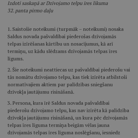
Izdoti saskaņā ar Dzīvojamo telpu īres likuma
32. panta pirmo daļu
1. Saistošie noteikumi (turpmāk – noteikumi) nosaka
Saldus novada pašvaldībai piederošas dzīvojamās
telpas izīrēšanas kārtību un nosacījumus, kā arī
termiņu, uz kādu slēdzams dzīvojamās telpas īres
līgums.
2. Šie noteikumi neattiecas uz pašvaldībai piederošu vai
tās nomātu dzīvojamo telpu, kas tiek izīrēta atbilstoši
normatīvajiem aktiem par palīdzības sniegšanu
dzīvokļa jautājumu risināšanā.
3. Persona, kura īrē Saldus novada pašvaldībai
piederošu dzīvojamo telpu, kas nav izīrēta kā palīdzība
dzīvokļa jautājumu risināšanā, un kura pēc dzīvojamās
telpas īres līguma termiņa beigām vēlas jauna
dzīvojamās telpas īres līguma noslēgšanu, iesniedz