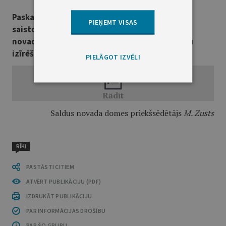
Paskaidrojuma raksts
PIEŅEMT VISAS
saistošajiem noteikumiem Nr. 75 "Par Saldus
novada pašvaldībai piederošo dzīvojamo telpu
izīrēšanas kārtību"
PIELĀGOT IZVĒLI
Saldus novada domes priekšsēdētājs
M. Zusts
RĪKI
PASTĀSTI CITIEM
ATVĒRT PUBLIKĀCIJU (PDF)
IZDRUKĀT PUBLIKĀCIJU
PAR INFORMĀCIJAS DROŠĪBU
PAR ŠO GRUPU