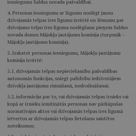
iesniegumu Saldus novada pašvaldībai.
4. Personas iesniegumu ar lūgumu noslēgt jaunu
dzīvojamās telpas īres līgumu izvērtē un lēmumu par
dzīvojamo telpu īres līguma noslēgšanu pieņem Saldus
novada domes Mājokļu jautājumu komisija (turpmāk –
Mājokļu jautājumu komisija).
5. Izskatot personas iesniegumu, Mājokļu jautājumu
komisija izvērtē:
5.1. dzīvojamās telpas nepieciešamību pašvaldības
autonomās funkcijas, sniegt palīdzību iedzīvotājiem
dzīvokļa jautājumu risināšanā, nodrošināšanai;
5.2. informāciju par to, vai dzīvojamās telpas īrnieks vai
kopā ar īrnieku iemitinātās personas nav pārkāpušas
normatīvajos aktos vai dzīvojamās telpas īres līgumā
ietvertos ar dzīvojamās telpas lietošanu saistītos
noteikumus;