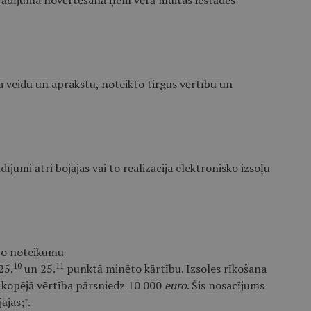
ierādījuma novērtēšanā ņem vērā muitas iestādes
 veidu un aprakstu, noteikto tirgus vērtību un
rādījumi ātri bojājas vai to realizācija elektronisko izsoļu
t šo noteikumu
10
11
 25.
un 25.
punktā minēto kārtību. Izsoles rīkošana
ma kopējā vērtība pārsniedz 10 000
euro
. Šis nosacījums
ājas;".