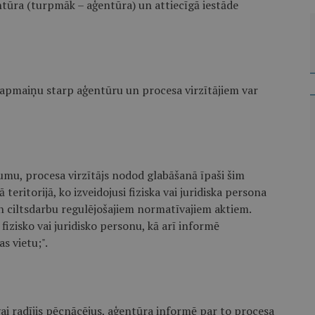
ntūra (turpmāk – aģentūra) un attiecīgā iestāde
apmaiņu starp aģentūru un procesa virzītājiem var
ījumu, procesa virzītājs nodod glabāšanā īpaši šim
eritorijā, ko izveidojusi fiziska vai juridiska persona
n ciltsdarbu regulējošajiem normatīvajiem aktiem.
izisko vai juridisko personu, kā arī informē
s vietu;".
 vai radījis pēcnācējus, aģentūra informē par to procesa