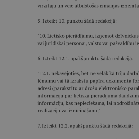
virzītāju un veic atbilstošas izmaiņas izņemtā
5. Izteikt 10. punktu šādā redakcijā:
"10. Lietisko pierādījumu, izņemot dzīvniekus,
vai juridiskai personai, valsts vai pašvaldību 
6. Izteikt 12.1. apakšpunktu šādā redakcijā:
"12.1. nekavējoties, bet ne vēlāk kā triju darb
lēmumu vai tā izrakstu papīra dokumenta formā
adresi (parakstītu ar drošu elektronisko parak
informāciju par lietiskā pierādījuma daudzumu
informāciju, kas nepieciešama, lai nodrošināt
realizāciju vai iznīcināšanu;".
7. Izteikt 12.2. apakšpunktu šādā redakcijā: