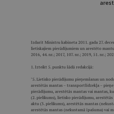
ares
Izdarīt Ministru kabineta 2011. gada 27. dec
lietiskajiem pierādījumiem un arestēto mantu" 
2016, 44. nr.; 2017, 107. nr.; 2019, 51. nr.; 20
1. Izteikt 5. punktu šādā redakcijā:
"5. Lietisko pierādījumu pieņemšanas un nodoš
arestētās mantas – transportlīdzekļa – pieņ
pierādījumu, arestētās mantas vai mantas, ku
(2. pielikums), lietisko pierādījumu, arestētā
aktu (3. pielikums), arestētās mantas (nekus
arestētās mantas (nekustamā īpašuma) vai ma