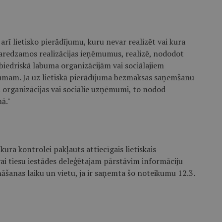
ā arī lietisko pierādījumu, kuru nevar realizēt vai kura
aredzamos realizācijas ieņēmumus, realizē, nododot
biedriskā labuma organizācijām vai sociālajiem
umam. Ja uz lietiskā pierādījuma bezmaksas saņemšanu
a organizācijas vai sociālie uzņēmumi, to nodod
mā."
kura kontrolei pakļauts attiecīgais lietiskais
ai tiesu iestādes deleģētajam pārstāvim informāciju
ināšanas laiku un vietu, ja ir saņemta šo noteikumu 12.3.