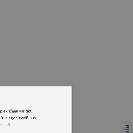
piekrišanu var tikt
"Pielāgot izvēli". Jūs
litikā
.