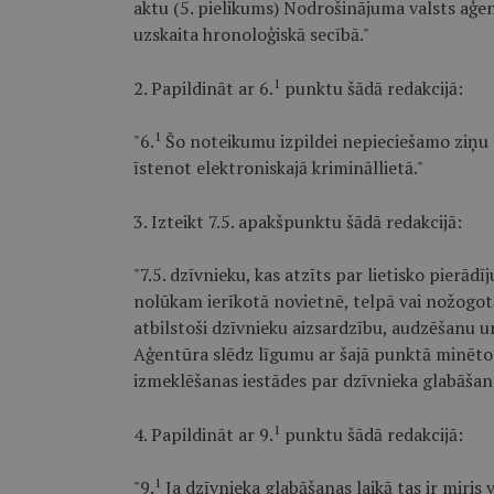
aktu (5. pielikums) Nodrošinājuma valsts aģe
uzskaita hronoloģiskā secībā."
1
2. Papildināt ar 6.
punktu šādā redakcijā:
1
"6.
Šo noteikumu izpildei nepieciešamo ziņu 
īstenot elektroniskajā krimināllietā."
3. Izteikt 7.5. apakšpunktu šādā redakcijā:
"7.5. dzīvnieku, kas atzīts par lietisko pierād
nolūkam ierīkotā novietnē, telpā vai nožogotā t
atbilstoši dzīvnieku aizsardzību, audzēšanu u
Aģentūra slēdz līgumu ar šajā punktā minēto f
izmeklēšanas iestādes par dzīvnieka glabāšana
1
4. Papildināt ar 9.
punktu šādā redakcijā:
1
"9.
Ja dzīvnieka glabāšanas laikā tas ir miris