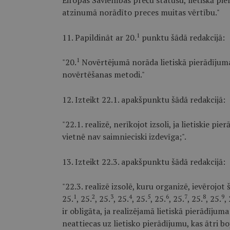
Eiropas Savienības preču statusu, lietiskā p
atzinumā norādīto preces muitas vērtību."
1
11. Papildināt ar 20.
punktu šādā redakcijā:
1
"20.
Novērtējumā norāda lietiskā pierādījuma
novērtēšanas metodi."
12. Izteikt 22.1. apakšpunktu šādā redakcijā:
"22.1. realizē, nerīkojot izsoli, ja lietiskie pie
vietnē nav saimnieciski izdevīga;".
13. Izteikt 22.3. apakšpunktu šādā redakcijā:
"22.3. realizē izsolē, kuru organizē, ievērojo
1
2
3
4
5
6
7
8
9
25.
, 25.
, 25.
, 25.
, 25.
, 25.
, 25.
, 25.
, 25.
,
ir obligāta, ja realizējamā lietiskā pierādīju
neattiecas uz lietisko pierādījumu, kas ātri boj