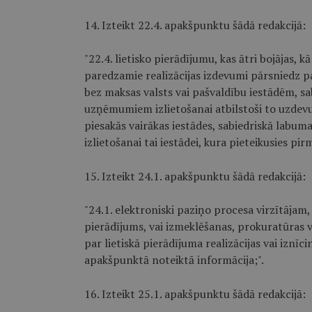
14. Izteikt 22.4. apakšpunktu šādā redakcijā:
"22.4. lietisko pierādījumu, kas ātri bojājas, k
paredzamie realizācijas izdevumi pārsniedz p
bez maksas valsts vai pašvaldību iestādēm, sa
uzņēmumiem izlietošanai atbilstoši to uzdev
piesakās vairākas iestādes, sabiedriskā labum
izlietošanai tai iestādei, kura pieteikusies pir
15. Izteikt 24.1. apakšpunktu šādā redakcijā:
"24.1. elektroniski paziņo procesa virzītājam, 
pierādījums, vai izmeklēšanas, prokuratūras v
par lietiskā pierādījuma realizācijas vai iznīc
apakšpunktā noteiktā informācija;".
16. Izteikt 25.1. apakšpunktu šādā redakcijā: