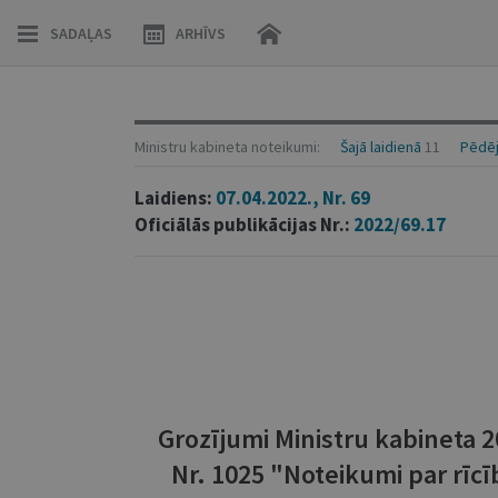
SADAĻAS
ARHĪVS
Ministru kabineta noteikumi:
Šajā laidienā
11
Pēdēj
Laidiens:
07.04.2022., Nr. 69
Oficiālās publikācijas Nr.:
2022/69.17
Grozījumi Ministru kabineta 
Nr. 1025 "Noteikumi par rīcī