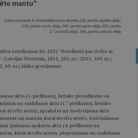
tēto mantu"
Izdoti saskaņā ar Kriminālprocesa likuma 235. panta septīto daļu,
239. panta sesto daļu, 240. panta sesto daļu, 365. panta
1
2.
un trešo daļu, 366. panta ceturto daļu
embra noteikumos Nr. 1025 "Noteikumi par rīcību ar
(Latvijas Vēstnesis, 2011, 205. nr.; 2013, 169. nr.;
21, 60. nr.) šādus grozījumus:
anas aktu (1. pielikums), lietisko pierādījumu vai
1
emšanas un nodošanas aktu (1.
pielikums), lietisko
rai atcelts arests, aprakstes un novērtējuma aktu
s mantas vai mantas, kurai atcelts arests, iznīcināšanas
tamā īpašuma) apskates aktu (4. pielikums) un
ntas, kurai atcelts arests, pieņemšanas un nodošanas