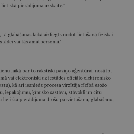
 lietiskā pierādījuma uzskaitē."
 tā glabāšanas laikā aizliegts nodot lietošanā fiziskai
iestādei vai tās amatpersonai."
dienu laikā par to rakstiski paziņo aģentūrai, nosūtot
 vai elektroniski uz iestādes oficiālo elektronisko
stu), kā arī iesniedz procesa virzītāja rīcībā esošo
, iepakojumu, ķīmisko sastāvu, stāvokli un citu
u lietiskā pierādījuma drošu pārvietošanu, glabāšanu,