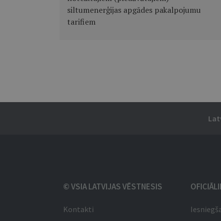
siltumenerģijas apgādes pakalpojumu
tarifiem
Lat
© VSIA LATVIJAS VĒSTNESIS
OFICIĀL
Kontakti
Iesniegš