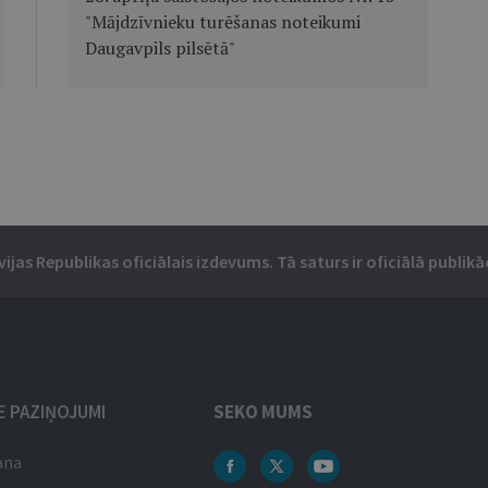
"Mājdzīvnieku turēšanas noteikumi
Daugavpils pilsētā"
vijas Republikas oficiālais izdevums. Tā saturs ir oficiālā publikāc
IE PAZIŅOJUMI
SEKO MUMS
ana