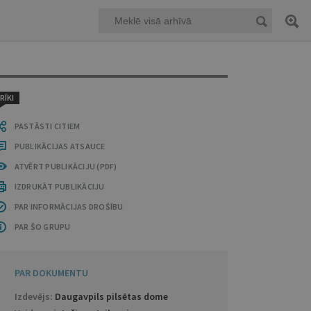
RĪKI
PASTĀSTI CITIEM
PUBLIKĀCIJAS ATSAUCE
ATVĒRT PUBLIKĀCIJU (PDF)
IZDRUKĀT PUBLIKĀCIJU
PAR INFORMĀCIJAS DROŠĪBU
PAR ŠO GRUPU
PAR DOKUMENTU
Izdevējs:
Daugavpils pilsētas dome