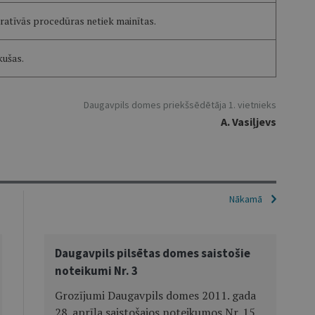
ratīvās procedūras netiek mainītas.
kušas.
Daugavpils domes priekšsēdētāja 1. vietnieks
A. Vasiļjevs
Nākamā
Daugavpils pilsētas domes saistošie
noteikumi Nr. 3
Grozījumi Daugavpils domes 2011. gada
28. aprīļa saistošajos noteikumos Nr. 15