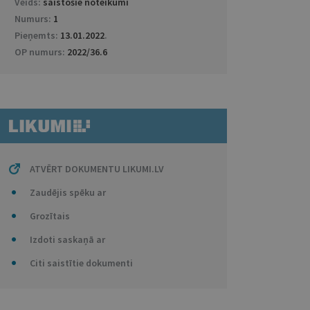
Veids:
saistošie noteikumi
Numurs:
1
Pieņemts:
13.01.2022
.
OP numurs:
2022/36.6
ATVĒRT DOKUMENTU LIKUMI.LV
Zaudējis spēku ar
Grozītais
Izdoti saskaņā ar
Citi saistītie dokumenti