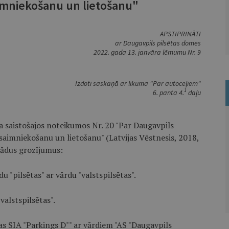
imniekošanu un lietošanu"
APSTIPRINĀTI
ar Daugavpils pilsētas domes
2022. gada 13. janvāra lēmumu Nr. 9
Izdoti saskaņā ar likuma "Par autoceļiem"
1
6. panta 4.
daļu
a saistošajos noteikumos Nr. 20 "Par Daugavpils
saimniekošanu un lietošanu" (Latvijas Vēstnesis, 2018,
 šādus grozījumus:
 "pilsētas" ar vārdu "valstspilsētas".
valstspilsētas".
as SIA "Parkings D"" ar vārdiem "AS "Daugavpils