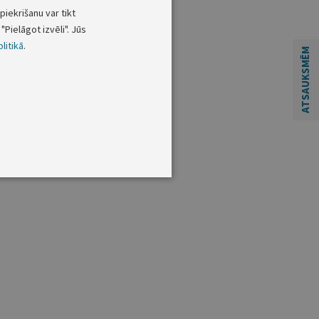
piekrišanu var tikt
"Pielāgot izvēli". Jūs
litikā
.
ATSAUKSMĒM