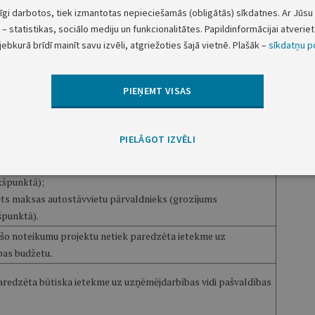
s pilsētas dome 2021. gada 15. jūlijā pieņēma lēmumu Nr. 447
tīgi darbotos, tiek izmantotas nepieciešamās (obligātās) sīkdatnes. Ar Jūsu 
ašvaldības SIA "Parkings D" un AS "Daugavpils satiksme"
– statistikas, sociālo mediju un funkcionalitātes. Papildinformācijai atveriet 
āciju apvienošanas ceļā, pievienojot SIA "Parkings D"
jebkurā brīdī mainīt savu izvēli, atgriežoties šajā vietnē. Plašāk –
sīkdatņu po
vpils satiksme", līdz ar to saistošajos noteikumos
ams maksas autostāvvietu pārvaldnieks.
PIEŅEMT VISAS
jumiem:
ecizēti saistošajos noteikumos izmantotie termini atbilstoši
atīvo teritoriju un apdzīvoto vietu likumā noteiktajam
PIELĀGOT IZVĒLI
as administratīvās teritorijas apzīmējumam, kā arī precizēts
rozījums saistošo noteikumu nosaukumā, 1. punktā, 11.4. un
kšpunktā);
ēts maksas autostāvvietu pārvaldnieks (grozījums
špunktā).
ošo noteikumu projektu netiek paredzēta ietekme uz
bas budžetu.
aredzēta būtiska ietekme uz uzņēmējdarbības vidi pašvaldības
.