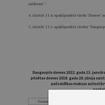
satiksme"".
4. Aizstāt 11.4. apakšpunktā vārdu "Domes" ar
5. Aizstāt 11.5. apakšpunktā vārdus "Daugavpi
Daugavpils domes 2022. gada 13. janvār
pilsētas domes 2018. gada 28. jūnija sais
pašvaldības maksas autostāv
paskai
Paskaidrojuma raksta sadaļas