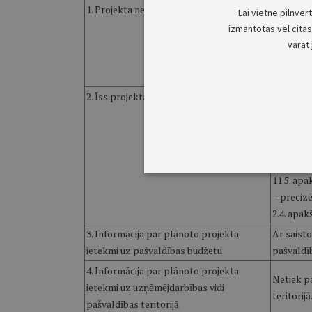
1. Projekta nepieciešamības pamatojums
Daugavpil
Lai vietne pilnvēr
uzsākt p
izmantotas vēl citas 
reorganiz
varat 
AS "Dauga
precizēj
2. Īss projekta satura izklāsts
Ar grozī
– tiek pr
Administr
pašvaldīb
teksts (g
11.5. apa
– preciz
2.4. apak
3. Informācija par plānoto projekta
Ar saist
ietekmi uz pašvaldības budžetu
pašvaldī
4. Informācija par plānoto projekta
Netiek p
ietekmi uz uzņēmējdarbības vidi
teritorijā
pašvaldības teritorijā