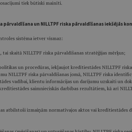
sacījumi tiek būtiski mainīti.
ska pārvaldīšana un NILLTPF riska pārvaldīšanas iekšējās ko
ntroles sistēma ietver vismaz:
, tai skaitā NILLTPF riska pārvaldīšanas stratēģijas mērķus;
politikas un procedūras, iekļaujot kredītiestādes NILLTPF risk
umu NILLTPF riska pārvaldīšanas jomā, NILLTPF riska identific
tādes vadībai, klientu informācijas un darījumu uzskaiti un 
 kredītiestādes saimnieciskās darbības rezultātiem, kā arī NIL
bas atbilstoši izmaiņām normatīvajos aktos vai kredītiestādes 
ēšanas (mērīšanas) un uzturēšanas kārtību. NILLTPF riska segš