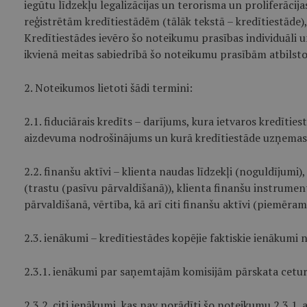
iegūtu līdzekļu legalizācijas un terorisma un proliferācij
reģistrētām kredītiestādēm (tālāk tekstā – kredītiestāde),
Kredītiestādes ievēro šo noteikumu prasības individuāli u
ikvienā meitas sabiedrībā šo noteikumu prasībām atbilst
2. Noteikumos lietoti šādi termini:
2.1. fiduciārais kredīts – darījums, kura ietvaros kredīti
aizdevuma nodrošinājums un kurā kredītiestāde uzņemas n
2.2. finanšu aktīvi – klienta naudas līdzekļi (noguldījumi
(trastu (pasīvu pārvaldīšanā)), klienta finanšu instrument
pārvaldīšanā, vērtība, kā arī citi finanšu aktīvi (piemēram
2.3. ienākumi – kredītiestādes kopējie faktiskie ienākumi
2.3.1. ienākumi par saņemtajām komisijām pārskata cetur
2.3.2. citi ienākumi, kas nav norādīti šo noteikumu 2.3.1.