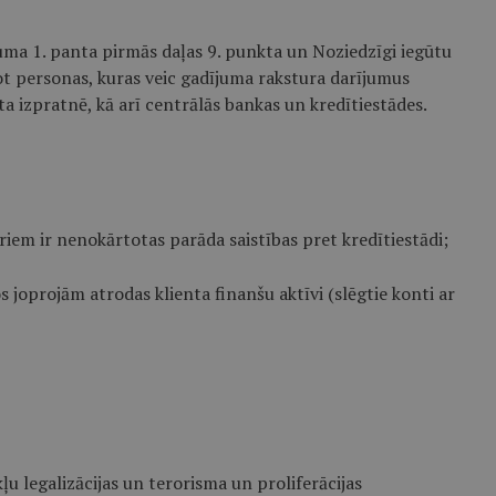
uma 1. panta pirmās daļas 9. punkta un Noziedzīgi iegūtu
mot personas, kuras veic gadījuma rakstura darījumus
a izpratnē, kā arī centrālās bankas un kredītiestādes.
riem ir nenokārtotas parāda saistības pret kredītiestādi;
ros joprojām atrodas klienta finanšu aktīvi (slēgtie konti ar
kļu legalizācijas un terorisma un proliferācijas