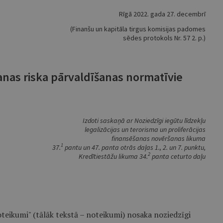
Rīgā 2022. gada 27. decembrī
(Finanšu un kapitāla tirgus komisijas padomes
sēdes protokols Nr. 57 2. p.)
šanas riska pārvaldīšanas normatīvie
Izdoti saskaņā ar Noziedzīgi iegūtu līdzekļu
legalizācijas un terorisma un proliferācijas
finansēšanas novēršanas likuma
1
37.
pantu un 47. panta otrās daļas 1., 2. un 7. punktu,
2
Kredītiestāžu likuma 34.
panta ceturto daļu
oteikumi" (tālāk tekstā – noteikumi) nosaka noziedzīgi