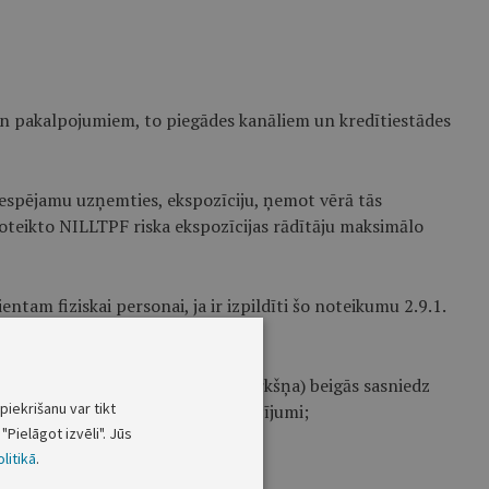
 un pakalpojumiem, to piegādes kanāliem un kredītiestādes
iespējamu uzņemties, ekspozīciju, ņemot vērā tās
 noteikto NILLTPF riska ekspozīcijas rādītāju maksimālo
tam fiziskai personai, ja ir izpildīti šo noteikumu 2.9.1.
l.) apmērs pārskata perioda (ceturkšņa) beigās sasniedz
piekrišanu var tikt
divi šajā apakšpunktā norādīti nosacījumi;
"Pielāgot izvēli". Jūs
litikā
.