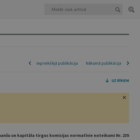
Iepriekšējā publikācija
Nākamā publikācija
nanšu un kapitāla tirgus komisijas normatīvie noteikumi Nr. 235