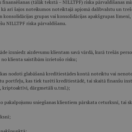
as finansēšanas (tālāk tekstā – NILLTPF) riska pārvaldīšanas mi
 kā arī šajos noteikumos noteiktajā apjomā dalībvalstu un trešo
n konsolidācijas grupas vai konsolidācijas apakšgrupas līmenī,
ošu NILLTPF riska pārvaldīšanu.
estāde izsniedz aizdevumu klientam savā vārdā, kurā trešās perso
o klienta saistībām izrietošo risku;
), kas nodoti glabāšanā kredītiestādes kontā noteiktu vai nenote
u portfeļu, kas tiek turēti kredītiestādē, tai skaitā finanšu in
, kriptoaktīvi, dārgmetāli u.tml.);
 no pakalpojumu sniegšanas klientiem pārskata ceturksnī, tai sk
ksnī;
 apakšpunktā;