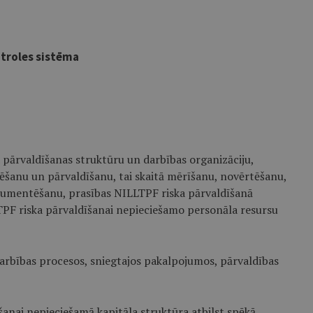
ntroles sistēma
a pārvaldīšanas struktūru un darbības organizāciju,
ēšanu un pārvaldīšanu, tai skaitā mērīšanu, novērtēšanu,
dokumentēšanu, prasības NILLTPF riska pārvaldīšanā
LTPF riska pārvaldīšanai nepieciešamo personāla resursu
darbības procesos, sniegtajos pakalpojumos, pārvaldības
anai nepieciešamā kapitāla struktūra atbilst spēkā