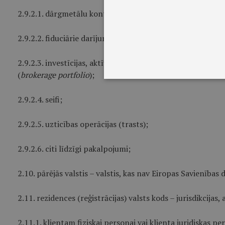
2.9.2.1. dārgmetālu konti;
2.9.2.2. fiduciārie darījumi, fiduciārais depozīts vai fiduciā
2.9.2.3. investīcijas, aktīvu pārvaldīšana un glabāšana, t
(
brokerage portfolio
);
2.9.2.4. seifi;
2.9.2.5. uzticības operācijas (trasts);
2.9.2.6. citi līdzīgi pakalpojumi;
2.10. pārējās valstis – valstis, kas nav Eiropas Savienības d
2.11. rezidences (reģistrācijas) valsts kods – jurisdikcijas, 
2.11.1. klientam fiziskai personai vai klienta juridiskas p