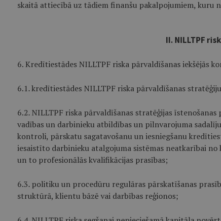
skaitā attiecībā uz tādiem finanšu pakalpojumiem, kuru no
II. NILLTPF ri
6. Kredītiestādes NILLTPF riska pārvaldīšanas iekšējās ko
6.1. kredītiestādes NILLTPF riska pārvaldīšanas stratēģiju
6.2. NILLTPF riska pārvaldīšanas stratēģijas īstenošanas 
vadības un darbinieku atbildības un pilnvarojuma sadalīj
kontroli, pārskatu sagatavošanu un iesniegšanu kredīties
iesaistīto darbinieku atalgojuma sistēmas neatkarībai no
un to profesionālās kvalifikācijas prasības;
6.3. politiku un procedūru regulāras pārskatīšanas prasī
struktūrā, klientu bāzē vai darbības reģionos;
6.4. NILLTPF riska segšanai nepieciešamā kapitāla novērt