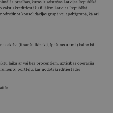
nimālās prasības, kuras ir saistošas Latvijas Republikā
 valstu kredītiestāžu filiālēm Latvijas Republikā.
 nodrošinot konsolidācijas grupā vai apakšgrupā, kā arī
nas aktīvi (finanšu līdzekļi, īpašums u.tml.) kalpo kā
iktu laiku ar vai bez procentiem, uzticības operāciju
strumentu portfeļu, kas nodoti kredītiestādei
aitā: