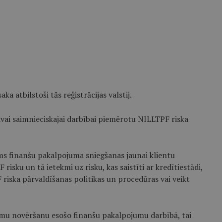
a atbilstoši tās reģistrācijas valstij.
savai saimnieciskajai darbībai piemērotu NILLTPF riska
rms finanšu pakalpojuma sniegšanas jaunai klientu
isku un tā ietekmi uz risku, kas saistīti ar kredītiestādi,
riska pārvaldīšanas politikas un procedūras vai veikt
kumu novēršanu esošo finanšu pakalpojumu darbībā, tai