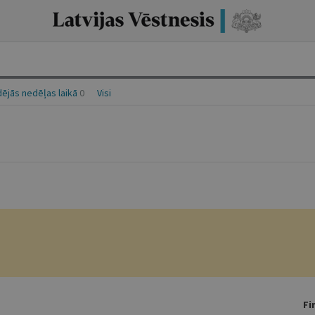
ējās nedēļas laikā
0
Visi
Fi