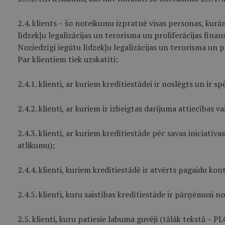
2.4. klients – šo noteikumu izpratnē visas personas, kur
līdzekļu legalizācijas un terorisma un proliferācijas fin
Noziedzīgi iegūtu līdzekļu legalizācijas un terorisma un 
Par klientiem tiek uzskatīti:
2.4.1. klienti, ar kuriem kredītiestādei ir noslēgts un ir
2.4.2. klienti, ar kuriem ir izbeigtas darījuma attiecība
2.4.3. klienti, ar kuriem kredītiestāde pēc savas iniciatīva
atlikumu);
2.4.4. klienti, kuriem kredītiestādē ir atvērts pagaidu ko
2.4.5. klienti, kuru saistības kredītiestāde ir pārņēmusi no
2.5. klienti, kuru patiesie labuma guvēji (tālāk tekstā – PL