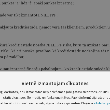
 punkta "a" līdz "f" apakšpunkta izpratnē;
stāde var tikt izmantota NILLTPF;
 pakļauta kredītiestāde, ņemot vērā tās klientiem, produktiem
 kurā kredītiestāde nosaka NILLTPF riska, kuru tā uzskata par 
 risku, kā arī nosaka prasības, kā kredītiestāde nodrošina tās
a pārvaldību;
umu izpratnē finanšu pakalpojumi, ko kredītiestāde sniedz klien
Vietnē izmantojam sīkdatnes
ntus, trastus, atlikumus dārgmetālu kontos, kriptoaktīvus u.tm
tīgi darbotos, tiek izmantotas nepieciešamās (obligātās) sīkdatnes. Ar Jūsu 
zījums sasniedz vismaz 1 000 000
euro
gadā vai ir izpildīti abi 
– statistikas, sociālo mediju un funkcionalitātes. Papildinformācijai atveriet 
jebkurā brīdī mainīt savu izvēli, atgriežoties šajā vietnē. Plašāk –
sīkdatņu po
diem pakalpojumiem: