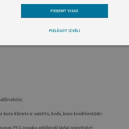
PIEŅEMT VISAS
rais kredīts;
PIELĀGOT IZVĒLI
ai skaitā brokeru pakalpojumi, portfeļa pārvaldīšana klienta vār
alībvalstis;
ar kuru klients ir saistīts, kods, kuru kredītiestāde:
ersonas PLG nosaka atbilstoši šādai prioritātei: