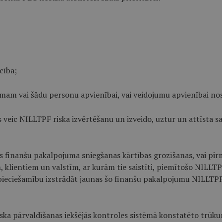
cība;
umam vai šādu personu apvienībai, vai veidojumu apvienībai nosak
os veic NILLTPF riska izvērtēšanu un izveido, uztur un attīsta 
as finanšu pakalpojuma sniegšanas kārtības grozīšanas, vai pi
klientiem un valstīm, ar kurām tie saistīti, piemītošo NILLTPF r
pieciešamību izstrādāt jaunas šo finanšu pakalpojumu NILLTPF 
riska pārvaldīšanas iekšējās kontroles sistēmā konstatēto trū