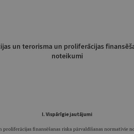
cijas un terorisma un proliferācijas finansē
noteikumi
I. Vispārīgie jautājumi
un proliferācijas finansēšanas riska pārvaldīšanas normatīvie n