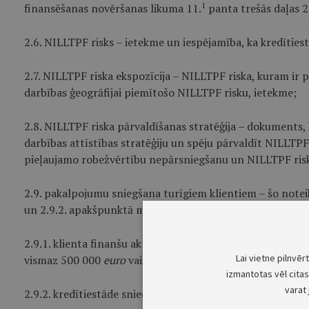
1
finansēšanas novēršanas likuma 11.
panta trešās daļas 2.
2.6. NILLTPF risks – ietekme un iespējamība, ka kredītie
2.7. NILLTPF riska ekspozīcija – NILLTPF riska, kuram ir
darbības ģeogrāfijai piemītošo NILLTPF risku, ietekme;
2.8. NILLTPF riska pārvaldīšanas stratēģija – dokuments,
darbības attīstības stratēģiju un spēju pārvaldīt NILLTPF
pieļaujamo robežvērtību nepārsniegšanu un NILLTPF risk
2.9. pakalpojumu sniegšana turīgiem klientiem – šo noteik
un 2.9.2. apakšpunktā minētie nosacījumi:
2.9.1. klienta finanšu aktīvu (ieskaitot finanšu instrume
Lai vietne pilnvēr
vismaz 500 000
euro
vai klienta faktiskais kredīta apgro
izmantotas vēl citas 
varat 
2.9.2. kredītiestāde sniedz klientam vismaz vienu no šā