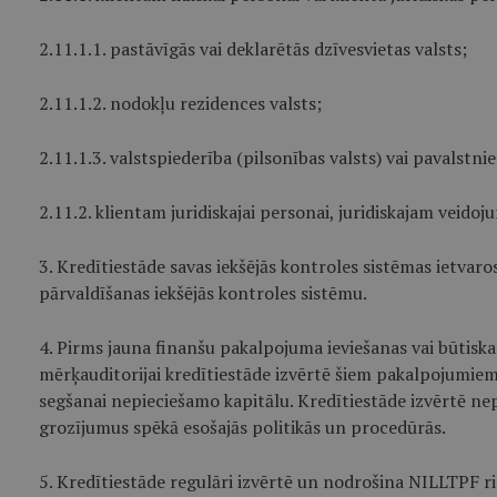
2.11.1.1. pastāvīgās vai deklarētās dzīvesvietas valsts;
2.11.1.2. nodokļu rezidences valsts;
2.11.1.3. valstspiederība (pilsonības valsts) vai pavalstnie
2.11.2. klientam juridiskajai personai, juridiskajam veidoj
3. Kredītiestāde savas iekšējās kontroles sistēmas ietvar
pārvaldīšanas iekšējās kontroles sistēmu.
4. Pirms jauna finanšu pakalpojuma ieviešanas vai būtisk
mērķauditorijai kredītiestāde izvērtē šiem pakalpojumiem, 
segšanai nepieciešamo kapitālu. Kredītiestāde izvērtē ne
grozījumus spēkā esošajās politikās un procedūrās.
5. Kredītiestāde regulāri izvērtē un nodrošina NILLTPF 