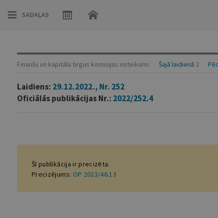
SADAĻAS
Finanšu un kapitāla tirgus komisijas noteikumi:
Šajā laidienā
2
Pēd
Laidiens:
29.12.2022., Nr. 252
Oficiālās publikācijas Nr.:
2022/252.4
Šī publikācija ir precizēta.
Precizējums:
OP 2023/46.13