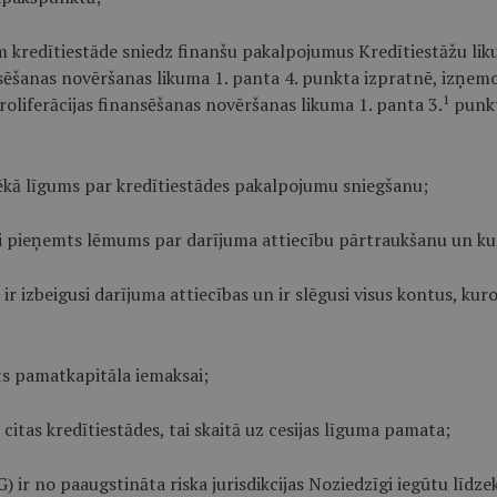
ām kredītiestāde sniedz finanšu pakalpojumus Kredītiestāžu lik
ansēšanas novēršanas likuma 1. panta 4. punkta izpratnē, izņe
1
proliferācijas finansēšanas novēršanas likuma 1. panta 3.
punkt
 spēkā līgums par kredītiestādes pakalpojumu sniegšanu;
s vai pieņemts lēmums par darījuma attiecību pārtraukšanu un ku
s ir izbeigusi darījuma attiecības un ir slēgusi visus kontus, ku
nts pamatkapitāla iemaksai;
 citas kredītiestādes, tai skaitā uz cesijas līguma pamata;
G) ir no paaugstināta riska jurisdikcijas Noziedzīgi iegūtu līdze