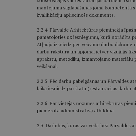
konservācijas vai restaurācijas darbiem. Darbu
mantojuma saglabāšanas jomā kompetenta spe
kvalifikāciju apliecinošs dokuments.
2.2.4. Pārvalde Arhitektūras pieminekļa īpašn
pamatojoties uz iesniegumu, kurā norādīta pa
Atļauju izsniedz pēc veicamo darbu dokumentā
darbu rakstura un apjoma, ietver vizuālās fi
aprakstu, metodiku, izmantojamo materiālu 
veikšanai.
2.2.5. Pēc darbu pabeigšanas un Pārvaldes at
laikā iesniedz pārskatu (restaurācijas darbu a
2.2.6. Par vietējās nozīmes arhitektūras pie
piemērota administratīvā atbildība.
2.3. Darbības, kuras var veikt bez Pārvaldes at