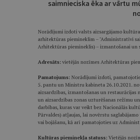
saimnieciska ēka ar vārtu m
no
Norādījumi izdoti valsts aizsargājamo kultūr
arhitektūras piemineklim – "Administratīvi sa
Arhitektūras piemineklis) – izmantošanai un 
Adresāts:
vietējās nozīmes Arhitektūras piemi
Pamatojums:
Norādījumi izdoti, pamatojotie
5. pantu un Ministru kabineta 26.10.2021. no
aizsardzības, izmantošanas un restaurācijas n
un aizsardzības zonas uzturēšanas režīmu un 
darbības, kuras var veikt bez Nacionālās kul
Pārvaldes) atļaujas, lai novērstu saglabājamo
vai bojāšanu, kā arī pamatojoties uz Administ
Kultūras pieminekļa statuss:
Vietējās nozīm