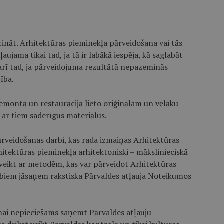
nīcināt. Arhitektūras pieminekļa pārveidošana vai tās
ujama tikai tad, ja tā ir labākā iespēja, kā saglabāt
 arī tad, ja pārveidojuma rezultātā nepazeminās
ība.
remontā un restaurācijā lieto oriģinālam un vēlāku
 ar tiem saderīgus materiālus.
ārveidošanas darbi, kas rada izmaiņas Arhitektūras
hitektūras pieminekļa arhitektoniski – mākslinieciskā
s veikt ar metodēm, kas var pārveidot Arhitektūras
rbiem jāsaņem rakstiska Pārvaldes atļauja Noteikumos
onai nepieciešams saņemt Pārvaldes atļauju