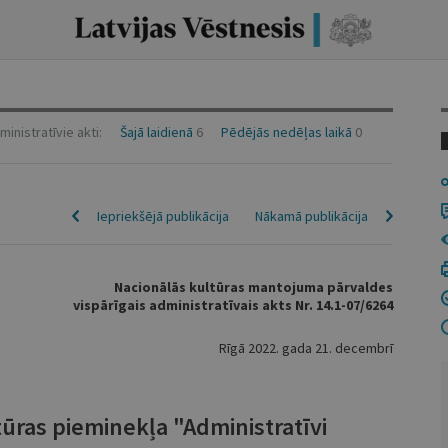
inistratīvie akti:
Šajā laidienā
6
Pēdējās nedēļas laikā
0
Iepriekšējā publikācija
Nākamā publikācija
Nacionālās kultūras mantojuma pārvaldes
vispārīgais administratīvais akts Nr. 14.1-07/6264
Rīgā 2022. gada 21. decembrī
tūras pieminekļa "Administratīvi