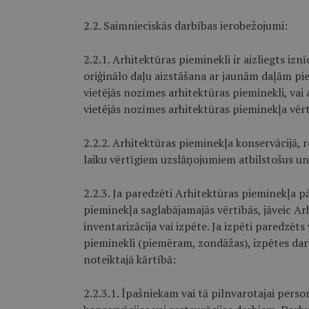
2.2. Saimnieciskās darbības ierobežojumi:
2.2.1. Arhitektūras pieminekli ir aizliegts iz
oriģinālo daļu aizstāšana ar jaunām daļām pieļa
vietējās nozīmes arhitektūras pieminekli, vai
vietējās nozīmes arhitektūras pieminekļa vērt
2.2.2. Arhitektūras pieminekļa konservācijā, 
laiku vērtīgiem uzslāņojumiem atbilstošus un
2.2.3. Ja paredzēti Arhitektūras pieminekļa p
pieminekļa saglabājamajās vērtībās, jāveic Ar
inventarizācija vai izpēte. Ja izpēti paredzēt
pieminekli (piemēram, zondāžas), izpētes da
noteiktajā kārtībā:
2.2.3.1. Īpašniekam vai tā pilnvarotajai pers