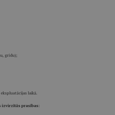
u, grīdu);
 ekspluatācijas laikā.
izvirzītās prasības: