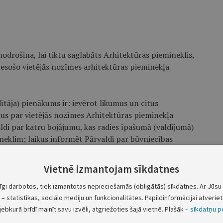
odrošina, lai tiktu saglabāts Arhitektūras piemineklis,
 esošo vietējās nozīmes arhitektūras pieminekļa
ītāja) pienākums ir: ievērot likumus un citus
us par vietējās nozīmes Arhitektūras pieminekļa
di par katru bojājumu, kas radies īpašumā (valdījumā)
neklim; laikus informēt Pārvaldi par būvniecības
 pārveido vietējās nozīmes Arhitektūras pieminekli.
Vietnē izmantojam sīkdatnes
a aizsardzību ir noteikta aizsardzības zona 100 metru
ps://mantojums.lv) ap vietējās nozīmes arhitektūras
tīgi darbotos, tiek izmantotas nepieciešamās (obligātās) sīkdatnes. Ar Jūsu 
– statistikas, sociālo mediju un funkcionalitātes. Papildinformācijai atveriet 
jebkurā brīdī mainīt savu izvēli, atgriežoties šajā vietnē. Plašāk –
sīkdatņu po