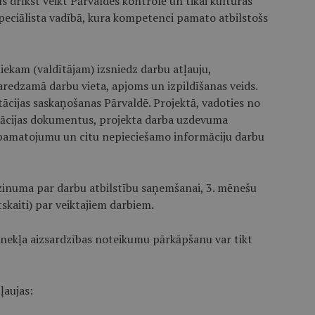
s drīkst veikt Pārvaldes kontrolē un tikai kultūras
ciālista vadībā, kura kompetenci pamato atbilstošs
iekam (valdītājam) izsniedz darbu atļauju,
redzamā darbu vieta, apjoms un izpildīšanas veids.
cijas saskaņošanas Pārvaldē. Projektā, vadoties no
ksācijas dokumentus, projekta darba uzdevuma
pamatojumu un citu nepieciešamo informāciju darbu
zinuma par darbu atbilstību saņemšanai, 3. mēnešu
tskaiti) par veiktajiem darbiem.
minekļa aizsardzības noteikumu pārkāpšanu var tikt
ļaujas: