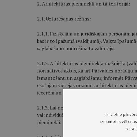
2. Arhitektūras piemineklī un tā teritorijā:
2.1. Uzturēšanas režīms:
2.1.1. Fiziskajām un juridiskajām personām jān
kas ir to īpašumā (valdījumā). Valsts īpašumā
saglabāšanu nodrošina tā valdītājs.
2.1.2. Arhitektūras pieminekļa īpašnieka (vald
normatīvos aktus, kā arī Pārvaldes norādījum
izmantošanu un saglabāšanu; informēt Pārval
esošajam vietējās nozīmes arhitektūras piemi
iecerēm un jebkuru saimniecisko darbību, kas
2.1.3. Lai nodrošinātu Arhitektūras pieminekļ
vai individuāla aizsardzības zona (skatīt htt
Lai vietne pilnvēr
izmantotas vēl citas 
pieminekli.
varat 