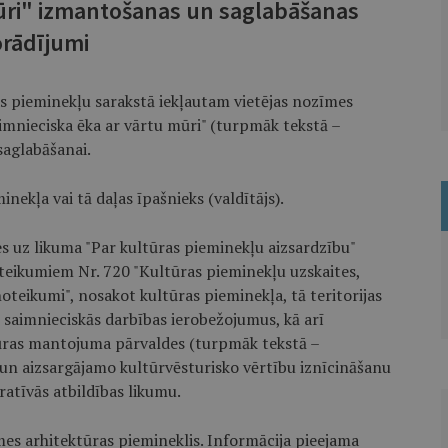
ūri" izmantošanas un saglabāšanas
rādījumi
as pieminekļu sarakstā iekļautam vietējas nozīmes
imnieciska ēka ar vārtu mūri" (turpmāk tekstā –
saglabāšanai.
nekļa vai tā daļas īpašnieks (valdītājs).
s uz likuma "Par kultūras pieminekļu aizsardzību"
teikumiem Nr. 720 "Kultūras pieminekļu uzskaites,
oteikumi", nosakot kultūras pieminekļa, tā teritorijas
saimnieciskās darbības ierobežojumus, kā arī
tūras mantojuma pārvaldes (turpmāk tekstā –
 un aizsargājamo kultūrvēsturisko vērtību iznīcināšanu
ratīvās atbildības likumu.
es arhitektūras piemineklis. Informācija pieejama