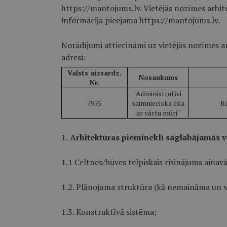
https://mantojums.lv. Vietējās nozīmes arhit
informācija pieejama https://mantojums.lv.
Norādījumi attiecināmi uz vietējās nozīmes a
adresi:
Valsts aizsardz.
Nosaukums
Nr.
"Administratīvi
7975
saimnieciska ēka
Rī
ar vārtu mūri"
1.
Arhitektūras piemineklī saglabājamās v
1.1 Celtnes/būves telpiskais risinājums ainavā,
1.2. Plānojuma struktūra (kā nemaināma un vi
1.3. Konstruktīvā sistēma;