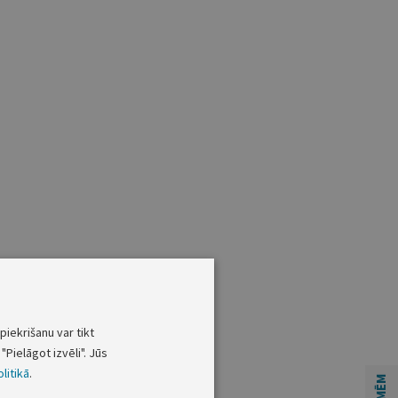
piekrišanu var tikt
"Pielāgot izvēli". Jūs
litikā
.