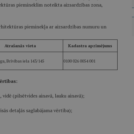
ektūras piemineklim noteikta aizsardzības zona,
rhitektūras pieminekļa ar aizsardzības numuru un
Atrašanās vieta
Kadastra apzīmējums
ga, Brīvības iela 143/145
0100 026 0054 001
ērtības:
 vidē (pilsētvides ainavā, lauku ainavā);
sās detaļās saglabājama vērtība);