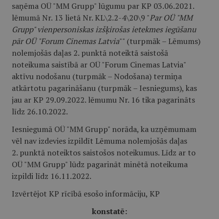
saņēma OÜ "MM Grupp" lūgumu par KP 03.06.2021.
lēmumā Nr. 13 lietā Nr. KL\2.2-4\20\9 "
Par OÜ "MM
Grupp" vienpersoniskas izšķirošas ietekmes iegūšanu
pār OÜ "Forum Cinemas Latvia
"" (turpmāk – Lēmums)
nolemjošās daļas 2. punktā noteiktā saistošā
noteikuma saistībā ar OÜ "Forum Cinemas Latvia"
aktīvu nodošanu (turpmāk – Nodošana) termiņa
atkārtotu pagarināšanu (turpmāk – Iesniegums), kas
jau ar KP 29.09.2022. lēmumu Nr. 16 tika pagarināts
līdz 26.10.2022.
Iesniegumā OÜ "MM Grupp" norāda, ka uzņēmumam
vēl nav izdevies izpildīt Lēmuma nolemjošās daļas
2. punktā noteiktos saistošos noteikumus. Līdz ar to
OÜ "MM Grupp" lūdz pagarināt minētā noteikuma
izpildi līdz 16.11.2022.
Izvērtējot KP rīcībā esošo informāciju, KP
konstatē: