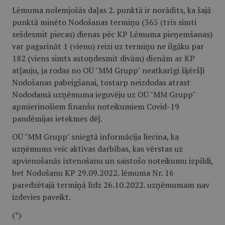
Lēmuma nolemjošās daļas 2. punktā ir norādīts, ka šajā
punktā minēto Nodošanas termiņu (365 (trīs simti
sešdesmit piecas) dienas pēc KP Lēmuma pieņemšanas)
var pagarināt 1 (vienu) reizi uz termiņu ne ilgāku par
182 (viens simts astoņdesmit divām) dienām ar KP
atļauju, ja rodas no OÜ "MM Grupp" neatkarīgi šķēršļi
Nodošanas pabeigšanai, tostarp neizdodas atrast
Nododamā uzņēmuma ieguvēju uz OÜ "MM Grupp"
apmierinošiem finanšu noteikumiem Covid-19
pandēmijas ietekmes dēļ.
OÜ "MM Grupp" sniegtā informācija liecina, ka
uzņēmums veic aktīvas darbības, kas vērstas uz
apvienošanās īstenošanu un saistošo noteikumu izpildi,
bet Nodošanu KP 29.09.2022. lēmuma Nr. 16
paredzētajā termiņā līdz 26.10.2022. uzņēmumam nav
izdevies paveikt.
(*)