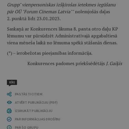
Grupp" vienpersoniskas izšķirošas ietekmes iegūšanu
pār OÜ "Forum Cinemas Latvia""
nolemjošās daļas
2. punktā līdz 23.01.2023.
Saskaņā ar Konkurences likuma 8. panta otro daļu KP
lēmumu var pārsūdzēt Administratīvajā apgabaltiesā
viena mēneša laikā no lēmuma spēkā stāšanās dienas.
(*) – ierobežotas pieejamības informācija.
Konkurences padomes priekšsēdētājs
J. Gaiķis
RĪKI
PASTĀSTI CITIEM
ATVĒRT PUBLIKĀCIJU (PDF)
IZDRUKĀT PUBLIKĀCIJU
PAR INFORMĀCIJAS DROŠĪBU
PAR ŠO GRUPU