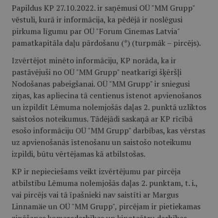
Papildus KP 27.10.2022. ir saņēmusi OÜ "MM Grupp"
vēstuli, kurā ir informācija, ka pēdējā ir noslēgusi
pirkuma līgumu par OÜ "Forum Cinemas Latvia"
pamatkapitāla daļu pārdošanu (*) (turpmāk – pircējs).
Izvērtējot minēto informāciju, KP norāda, ka ir
pastāvējuši no OÜ "MM Grupp" neatkarīgi šķēršļi
Nodošanas pabeigšanai. OÜ "MM Grupp" ir sniegusi
ziņas, kas apliecina tā centienus īstenot apvienošanos
un izpildīt Lēmuma nolemjošās daļas 2. punktā uzliktos
saistošos noteikumus. Tādējādi saskaņā ar KP rīcībā
esošo informāciju OÜ "MM Grupp" darbības, kas vērstas
uz apvienošanās īstenošanu un saistošo noteikumu
izpildi, būtu vērtējamas kā atbilstošas.
KP ir nepieciešams veikt izvērtējumu par pircēja
atbilstību Lēmuma nolemjošās daļas 2. punktam, t. i.,
vai pircējs vai tā īpašnieki nav saistīti ar Margus
Linnamäe un OÜ "MM Grupp", pircējam ir pietiekamas