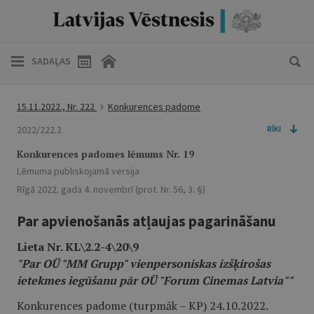
SADAĻAS
15.11.2022., Nr. 222
Konkurences padome
2022/222.2
RĪKI
Konkurences padomes lēmums Nr. 19
Lēmuma publiskojamā versija
Rīgā 2022. gada 4. novembrī (prot. Nr. 56, 3. §)
Par apvienošanās atļaujas pagarināšanu
Lieta Nr. KL\2.2-4\20\9
"Par OÜ "MM Grupp" vienpersoniskas izšķirošas
ietekmes iegūšanu pār OÜ "Forum Cinemas Latvia""
Konkurences padome (turpmāk – KP) 24.10.2022.