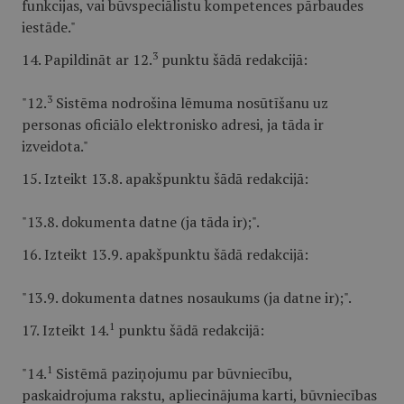
funkcijas, vai būvspeciālistu kompetences pārbaudes
iestāde."
3
14. Papildināt ar 12.
punktu šādā redakcijā:
3
"12.
Sistēma nodrošina lēmuma nosūtīšanu uz
personas oficiālo elektronisko adresi, ja tāda ir
izveidota."
15. Izteikt 13.8. apakšpunktu šādā redakcijā:
"13.8. dokumenta datne (ja tāda ir);".
16. Izteikt 13.9. apakšpunktu šādā redakcijā:
"13.9. dokumenta datnes nosaukums (ja datne ir);".
1
17. Izteikt 14.
punktu šādā redakcijā:
1
"14.
Sistēmā paziņojumu par būvniecību,
paskaidrojuma rakstu, apliecinājuma karti, būvniecības