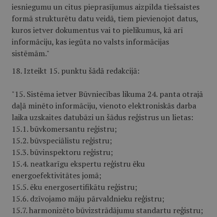
iesniegumu un citus pieprasījumus aizpilda tiešsaistes
formā strukturētu datu veidā, tiem pievienojot datus,
kuros ietver dokumentus vai to pielikumus, kā arī
informāciju, kas iegūta no valsts informācijas
sistēmām."
18. Izteikt 15. punktu šādā redakcijā:
"15. Sistēma ietver Būvniecības likuma 24. panta otrajā
daļā minēto informāciju, vienoto elektroniskās darba
laika uzskaites datubāzi un šādus reģistrus un lietas:
15.1. būvkomersantu reģistru;
15.2. būvspeciālistu reģistru;
15.3. būvinspektoru reģistru;
15.4. neatkarīgu ekspertu reģistru ēku
energoefektivitātes jomā;
15.5. ēku energosertifikātu reģistru;
15.6. dzīvojamo māju pārvaldnieku reģistru;
15.7. harmonizēto būvizstrādājumu standartu reģistru;