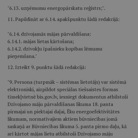
"6.13. uzņēmumu energopārskatu reģistrs;".
11. Papildināt ar 6.14. apakšpunktu šādā redakcijā:
"6.14. dzīvojamās mājas pārvaldīšana:
6.14.1. mājas lietas kārtošana;
6.14.2. dzīvokļu īpašnieku kopības lēmumu
pieņemšana."
12. Izteikt 9. punktu šādā redakcijā:
"9. Persona (turpmāk – sistēmas lietotājs) var sistēmā
elektroniski, aizpildot speciālas tiešsaistes formas
tīmekļvietnē bis.gov.lv, iesniegt dokumentus atbilstoši
Dzīvojamo māju pārvaldīšanas likuma 18. panta
pirmajai un piektajai daļai, Ēku energoefektivitātes
likumam, normatīvajiem aktiem būvniecības jomā
saskaņā ar Būvniecības likuma 5. panta pirmo daļu, kā
arī kārtot mājas lietu atbilstoši Dzīvojamo māju