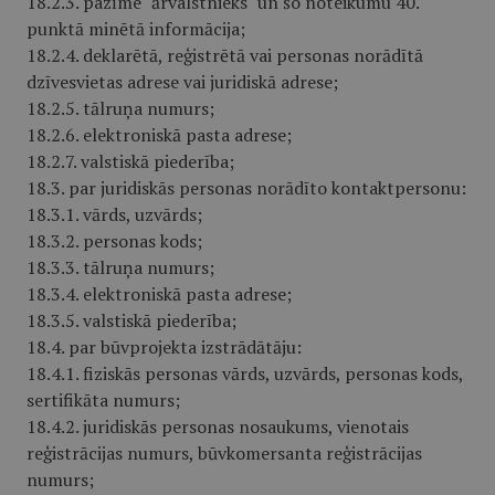
18.2.3. pazīme "ārvalstnieks" un šo noteikumu 40.
punktā minētā informācija;
18.2.4. deklarētā, reģistrētā vai personas norādītā
dzīvesvietas adrese vai juridiskā adrese;
18.2.5. tālruņa numurs;
18.2.6. elektroniskā pasta adrese;
18.2.7. valstiskā piederība;
18.3. par juridiskās personas norādīto kontaktpersonu:
18.3.1. vārds, uzvārds;
18.3.2. personas kods;
18.3.3. tālruņa numurs;
18.3.4. elektroniskā pasta adrese;
18.3.5. valstiskā piederība;
18.4. par būvprojekta izstrādātāju:
18.4.1. fiziskās personas vārds, uzvārds, personas kods,
sertifikāta numurs;
18.4.2. juridiskās personas nosaukums, vienotais
reģistrācijas numurs, būvkomersanta reģistrācijas
numurs;