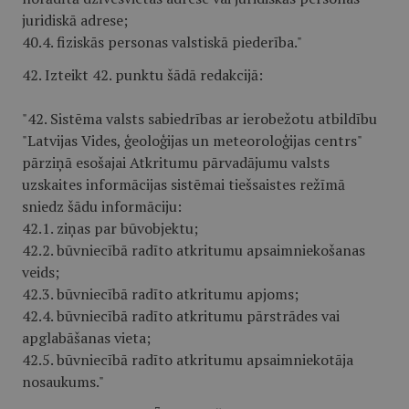
juridiskā adrese;
40.4. fiziskās personas valstiskā piederība."
42. Izteikt 42. punktu šādā redakcijā:
"42. Sistēma valsts sabiedrības ar ierobežotu atbildību
"Latvijas Vides, ģeoloģijas un meteoroloģijas centrs"
pārziņā esošajai Atkritumu pārvadājumu valsts
uzskaites informācijas sistēmai tiešsaistes režīmā
sniedz šādu informāciju:
42.1. ziņas par būvobjektu;
42.2. būvniecībā radīto atkritumu apsaimniekošanas
veids;
42.3. būvniecībā radīto atkritumu apjoms;
42.4. būvniecībā radīto atkritumu pārstrādes vai
apglabāšanas vieta;
42.5. būvniecībā radīto atkritumu apsaimniekotāja
nosaukums."