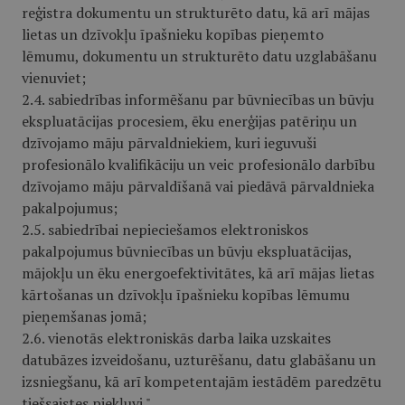
reģistra dokumentu un strukturēto datu, kā arī mājas
lietas un dzīvokļu īpašnieku kopības pieņemto
lēmumu, dokumentu un strukturēto datu uzglabāšanu
vienuviet;
2.4. sabiedrības informēšanu par būvniecības un būvju
ekspluatācijas procesiem, ēku enerģijas patēriņu un
dzīvojamo māju pārvaldniekiem, kuri ieguvuši
profesionālo kvalifikāciju un veic profesionālo darbību
dzīvojamo māju pārvaldīšanā vai piedāvā pārvaldnieka
pakalpojumus;
2.5. sabiedrībai nepieciešamos elektroniskos
pakalpojumus būvniecības un būvju ekspluatācijas,
mājokļu un ēku energoefektivitātes, kā arī mājas lietas
kārtošanas un dzīvokļu īpašnieku kopības lēmumu
pieņemšanas jomā;
2.6. vienotās elektroniskās darba laika uzskaites
datubāzes izveidošanu, uzturēšanu, datu glabāšanu un
izsniegšanu, kā arī kompetentajām iestādēm paredzētu
tiešsaistes piekļuvi."