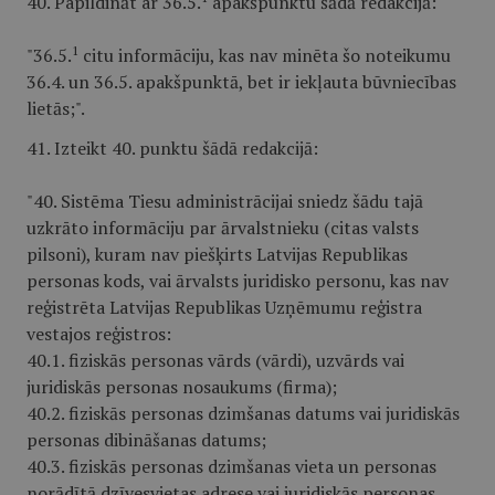
40. Papildināt ar 36.5.
apakšpunktu šādā redakcijā:
1
"36.5.
citu informāciju, kas nav minēta šo noteikumu
36.4. un 36.5. apakšpunktā, bet ir iekļauta būvniecības
lietās;".
41. Izteikt 40. punktu šādā redakcijā:
"40. Sistēma Tiesu administrācijai sniedz šādu tajā
uzkrāto informāciju par ārvalstnieku (citas valsts
pilsoni), kuram nav piešķirts Latvijas Republikas
personas kods, vai ārvalsts juridisko personu, kas nav
reģistrēta Latvijas Republikas Uzņēmumu reģistra
vestajos reģistros:
40.1. fiziskās personas vārds (vārdi), uzvārds vai
juridiskās personas nosaukums (firma);
40.2. fiziskās personas dzimšanas datums vai juridiskās
personas dibināšanas datums;
40.3. fiziskās personas dzimšanas vieta un personas
norādītā dzīvesvietas adrese vai juridiskās personas