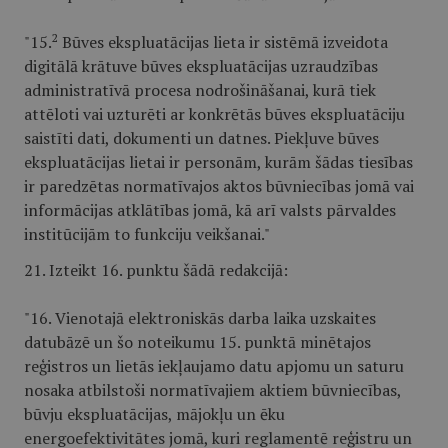
2
"15.
Būves ekspluatācijas lieta ir sistēmā izveidota
digitālā krātuve būves ekspluatācijas uzraudzības
administratīvā procesa nodrošināšanai, kurā tiek
attēloti vai uzturēti ar konkrētās būves ekspluatāciju
saistīti dati, dokumenti un datnes. Piekļuve būves
ekspluatācijas lietai ir personām, kurām šādas tiesības
ir paredzētas normatīvajos aktos būvniecības jomā vai
informācijas atklātības jomā, kā arī valsts pārvaldes
institūcijām to funkciju veikšanai."
21. Izteikt 16. punktu šādā redakcijā:
"16. Vienotajā elektroniskās darba laika uzskaites
datubāzē un šo noteikumu 15. punktā minētajos
reģistros un lietās iekļaujamo datu apjomu un saturu
nosaka atbilstoši normatīvajiem aktiem būvniecības,
būvju ekspluatācijas, mājokļu un ēku
energoefektivitātes jomā, kuri reglamentē reģistru un