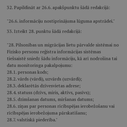
32. Papildināt ar 26.6. apakšpunktu šādā redakcijā:
"26.6. informāciju nostiprinājuma lūguma apstrādei."
33. Izteikt 28. punktu šādā redakcijā:
"28. Pilsonības un migrācijas lietu pārvalde sistēmai no
Fizisko personu reģistra informācijas sistēmas
tiešsaistē sniedz šādu informāciju, kā arī nodrošina tai
datu monitoringa pakalpojumu:
28.1. personas kods;
28.2. vārds (vārdi), uzvārds (uzvārdi);
28.3. deklarētās dzīvesvietas adrese;
28.4. statuss (dzīvs, miris, aktīvs, pasīvs);
28.5. dzimšanas datums, miršanas datums;
28.6. ziņas par personas rīcībspējas ierobežošanu vai
rīcībspējas ierobežojuma pārskatīšanu;
28.7. valstiskā piederība."