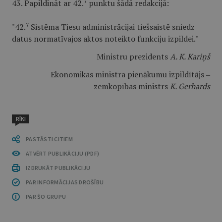
7
43. Papildināt ar 42.
punktu šādā redakcijā:
7
"42.
Sistēma Tiesu administrācijai tiešsaistē sniedz
datus normatīvajos aktos noteikto funkciju izpildei."
Ministru prezidents
A. K. Kariņš
Ekonomikas ministra pienākumu izpildītājs ‒
zemkopības ministrs
K. Gerhards
RĪKI
PASTĀSTI CITIEM
ATVĒRT PUBLIKĀCIJU (PDF)
IZDRUKĀT PUBLIKĀCIJU
PAR INFORMĀCIJAS DROŠĪBU
PAR ŠO GRUPU