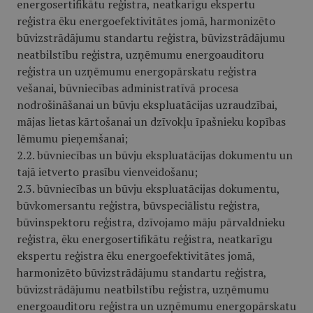
energosertifikātu reģistra, neatkarīgu ekspertu
reģistra ēku energoefektivitātes jomā, harmonizēto
būvizstrādājumu standartu reģistra, būvizstrādājumu
neatbilstību reģistra, uzņēmumu energoauditoru
reģistra un uzņēmumu energopārskatu reģistra
vešanai, būvniecības administratīvā procesa
nodrošināšanai un būvju ekspluatācijas uzraudzībai,
mājas lietas kārtošanai un dzīvokļu īpašnieku kopības
lēmumu pieņemšanai;
2.2. būvniecības un būvju ekspluatācijas dokumentu un
tajā ietverto prasību vienveidošanu;
2.3. būvniecības un būvju ekspluatācijas dokumentu,
būvkomersantu reģistra, būvspeciālistu reģistra,
būvinspektoru reģistra, dzīvojamo māju pārvaldnieku
reģistra, ēku energosertifikātu reģistra, neatkarīgu
ekspertu reģistra ēku energoefektivitātes jomā,
harmonizēto būvizstrādājumu standartu reģistra,
būvizstrādājumu neatbilstību reģistra, uzņēmumu
energoauditoru reģistra un uzņēmumu energopārskatu