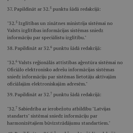
5
37. Papildināt ar 32.
punktu šādā redakcijā:
5
"32.
Izglītības un zinātnes ministrija sistēmai no
Valsts izglītības informācijas sistēmas sniedz
informāciju par speciālistu izglītību."
6
38. Papildināt ar 32.
punktu šādā redakcijā:
6
"32.
Valsts reģionālās attīstības aģentūra sistēmai no
Oficiālo elektronisko adrešu informācijas sistēmas
sniedz informāciju par sistēmas lietotāju aktīvajām
oficiālajām elektroniskajām adresēm."
7
39. Papildināt ar 32.
punktu šādā redakcijā:
7
"32.
Sabiedrība ar ierobežotu atbildību "Latvijas
standarts" sistēmai sniedz informāciju par
harmonizētajiem būvizstrādājumu standartiem."
1