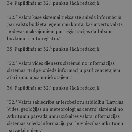
2
34. Papildināt ar 32.
punktu šādā redakcijā:
2
"32.
Valsts kase sistēmai tiešsaistē sniedz informāciju
par valsts budžeta ieņēmumu kontā, kas atvērts valsts
nodevas maksājumiem par reģistrācijas darbībām
būvkomersantu reģistrā."
3
35. Papildināt ar 32.
punktu šādā redakcijā:
3
"32.
Valsts vides dienests sistēmai no informācijas
sistēmas "Tulpe" sniedz informāciju par licencētajiem
atkritumu apsaimniekotājiem."
4
36. Papildināt ar 32.
punktu šādā redakcijā:
4
"32.
Valsts sabiedrība ar ierobežotu atbildību "Latvijas
Vides, ģeoloģijas un meteoroloģijas centrs" sistēmai no
Atkritumu pārvadājumu uzskaites valsts informācijas
sistēmas sniedz informāciju par būvniecības atkritumu
pārvadājumiem."