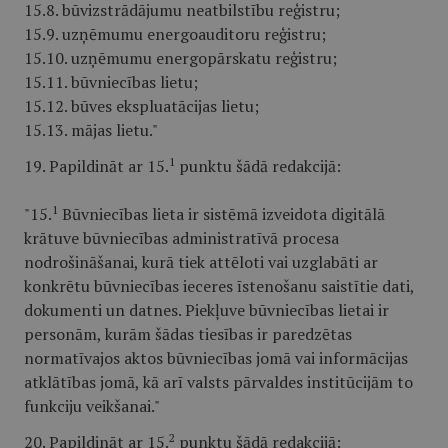
15.8. būvizstrādājumu neatbilstību reģistru;
15.9. uzņēmumu energoauditoru reģistru;
15.10. uzņēmumu energopārskatu reģistru;
15.11. būvniecības lietu;
15.12. būves ekspluatācijas lietu;
15.13. mājas lietu."
1
19. Papildināt ar 15.
punktu šādā redakcijā:
1
"15.
Būvniecības lieta ir sistēmā izveidota digitālā
krātuve būvniecības administratīvā procesa
nodrošināšanai, kurā tiek attēloti vai uzglabāti ar
konkrētu būvniecības ieceres īstenošanu saistītie dati,
dokumenti un datnes. Piekļuve būvniecības lietai ir
personām, kurām šādas tiesības ir paredzētas
normatīvajos aktos būvniecības jomā vai informācijas
atklātības jomā, kā arī valsts pārvaldes institūcijām to
funkciju veikšanai."
2
20. Papildināt ar 15.
punktu šādā redakcijā: