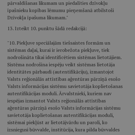
pārvaldīšanas likumam un piedalīties dzīvokļu
īpašnieku kopības lēmumu pieņemšanā atbilstoši
Dzīvokļa īpašuma likumam."
13. Izteikt 10. punktu šādā redakcijā:
"10. Piekļuve speciālajām tiešsaistes formām un
sistēmas daļai, kurai ir ierobežota piekļuve, tiek
nodrošināta tikai identificētiem sistēmas lietotājiem.
Sistēma nodrošina iespēju veikt sistēmas lietotāja
identitātes pārbaudi (autentifikāciju), izmantojot
Valsts reģionālās attīstības aģentūras pārziņā esošo
Valsts informācijas sistēmu savietotāja koplietošanas
autentifikācijas moduli. Ārvalstnieki, kuriem nav
iespējas izmantot Valsts reģionālās attīstības
aģentūras pārziņā esošo Valsts informācijas sistēmu
savietotāja koplietošanas autentifikācijas moduli,
sistēmai piekļūst ar lietotājvārdu un paroli, ko
izsniegusi būvvalde, institūcija, kura pilda būvvaldes