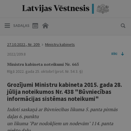
SADAĻAS
27.10.2022., Nr. 209
Ministru kabinets
2022/209.8
RĪKI
Ministru kabineta noteikumi Nr. 665
Rīgā 2022. gada 25. oktobrī (prot. Nr. 54 3. §)
Grozījumi Ministru kabineta 2015. gada 28.
jūlija noteikumos Nr. 438 "Būvniecības
informācijas sistēmas noteikumi"
Izdoti saskaņā ar Būvniecības likuma 5. panta pirmās
daļas 6. punktu
un likuma "Par nodokļiem un nodevām" 114. panta
piekto daļu