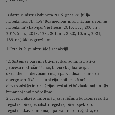
Izdarīt Ministru kabineta 2015. gada 28. jūlija
noteikumos Nr. 438 "Būvniecības informācijas sistēmas
noteikumi" (Latvijas Vēstnesis, 2015, 157., 200. nr.;
2017, 5. nr.; 2018, 128., 201. nr.; 2020, 10. nr.; 2021,
169. nr.) šādus grozījumus:
1. Izteikt 2. punktu šādā redakcijā:
"2. Sistēmas pārzinis būvniecības administratīvā
procesa nodrošināšanai, būvju ekspluatācijas
uzraudzībai, dzīvojamo māju pārvaldīšanas un ēku
energosertifikācijas funkciju izpildei, kā arī
elektroniskās informācijas uzskaitei būvlaukumā un tās
izmantošanai nodrošina:
2.1. centralizētu informācijas iegūšanu būvkomersantu
reģistra, būvspeciālistu reģistra, būvinspektoru
reģistra, dzīvojamo māju pārvaldnieku reģistra, ēku