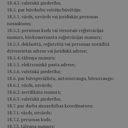
18.4.3. valstiskā piederība;
18.5. par būvdarbu veicēju/būvētāju:
18.5.1. vārds, uzvārds vai juridiskās personas
nosaukums;
18.5.2. personas kods vai vienotais reģistrācijas
numurs, būvkomersanta reģistrācijas numurs;
18.5.3. deklarētā, reģistrētā vai personas norādītā
dzīvesvietas adrese vai juridiskā adrese;
18.5.4. tālruņa numurs;
18.5.5. elektroniskā pasta adrese;
18.5.6. valstiskā piederība;
18.6. par būvspeciālistu, autoruzraugu, būvuzraugu:
18.6.1. vārds, uzvārds;
18.6.2. sertifikāta numurs;
18.6.3. valstiskā piederība;
18.7. par darba aizsardzības koordinatoru:
18.7.1. vārds, uzvārds;
18.7.2. personas kods;
18.7.3. tālruņa numurs;