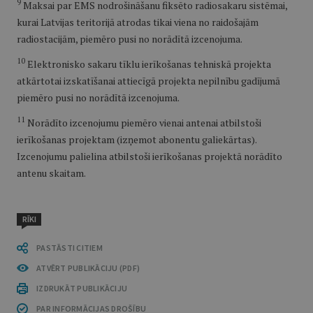
9
Maksai par EMS nodrošināšanu fiksēto radiosakaru sistēmai,
kurai Latvijas teritorijā atrodas tikai viena no raidošajām
radiostacijām, piemēro pusi no norādītā izcenojuma.
10
Elektronisko sakaru tīklu ierīkošanas tehniskā projekta
atkārtotai izskatīšanai attiecīgā projekta nepilnību gadījumā
piemēro pusi no norādītā izcenojuma.
11
Norādīto izcenojumu piemēro vienai antenai atbilstoši
ierīkošanas projektam (izņemot abonentu galiekārtas).
Izcenojumu palielina atbilstoši ierīkošanas projektā norādīto
antenu skaitam.
RĪKI
PASTĀSTI CITIEM
ATVĒRT PUBLIKĀCIJU (PDF)
IZDRUKĀT PUBLIKĀCIJU
PAR INFORMĀCIJAS DROŠĪBU