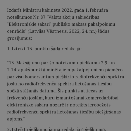
Izdarīt Ministru kabineta 2022. gada 1. februāra
noteikumos Nr. 87 "Valsts akciju sabiedrības
"Elektroniskie sakari" publisko maksas pakalpojumu
cenrādis" (Latvijas Vēstnesis, 2022, 24. nr.) šādus
grozījumus:
1. Izteikt 13. punktu šādā redakcijā:
"13. Maksājumu par šo noteikumu pielikuma 2.9. un
2.14. apakšpunktā minētajiem pakalpojumiem piemēro
par visu komersantam piešķirto radiofrekvenču spektra
joslu no radiofrekvenču spektra lietošanas tiesību
spēkā stāšanās datuma. Šis punkts attiecas uz
frekvenču joslām, kuru izmantošanai komercdarbībai
elektronisko sakaru nozarē ir noteikts ierobežots
radiofrekvenču spektra lietošanas tiesību piešķiršanas
apjoms."
2. Izteikt pielikumu jaunā redakcijā (
​pielikums
).