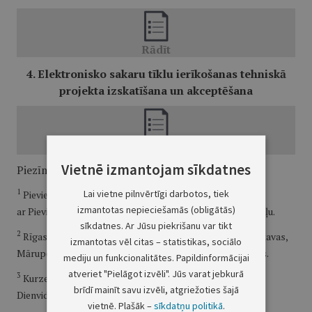
4. Elektronisko sakaru tīklu ierīkošanas tehniskā
projekta izskatīšana un akceptēšana
Vietnē izmantojam sīkdatnes
Piezīmes.
1
Lai vietne pilnvērtīgi darbotos, tiek
Pievienotās vērtības nodokli nepiemēro saskaņā
izmantotas nepieciešamās (obligātās)
ar Pievienotās vērtības nodokļa likuma 3. panta astoto daļu.
sīkdatnes. Ar Jūsu piekrišanu var tikt
2
Rīgas sakaru zona: Rīga, Jūrmala un novadi – Ādažu, Ķekavas,
izmantotas vēl citas – statistikas, sociālo
Mārupes, Olaines, Ropažu, Salaspils, Saulkrastu, Siguldas.
mediju un funkcionalitātes. Papildinformācijai
atveriet "Pielāgot izvēli". Jūs varat jebkurā
3
Kurzemes sakaru zona: Liepāja, Ventspils un novadi –
brīdī mainīt savu izvēli, atgriežoties šajā
Dienvidkurzemes, Kuldīgas, Saldus, Talsu, Ventspils.
vietnē. Plašāk –
sīkdatņu politikā
.