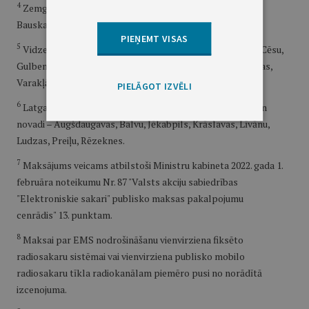
4
Zemgales sakaru zona: Jelgava un novadi – Aizkraukles,
Bauskas, Dobeles, Jelgavas, Ogres, Tukuma.
PIEŅEMT VISAS
5
Vidzemes sakaru zona: Valmiera un novadi – Alūksnes, Cēsu,
Gulbenes, Limbažu, Madonas, Smiltenes, Valkas, Valmieras,
Varakļānu.
PIELĀGOT IZVĒLI
6
Latgales sakaru zona: Jēkabpils, Daugavpils, Rēzekne un
novadi – Augšdaugavas, Balvu, Jēkabpils, Krāslavas, Līvānu,
Ludzas, Preiļu, Rēzeknes.
7
Maksājums veicams atbilstoši Ministru kabineta 2022. gada 1.
februāra noteikumu Nr. 87 "Valsts akciju sabiedrības
"Elektroniskie sakari" publisko maksas pakalpojumu
cenrādis" 13. punktam.
8
Maksai par EMS nodrošināšanu vienvirziena fiksēto
radiosakaru sistēmai vai vienvirziena publisko mobilo
radiosakaru tīkla radiokanālam piemēro pusi no norādītā
izcenojuma.