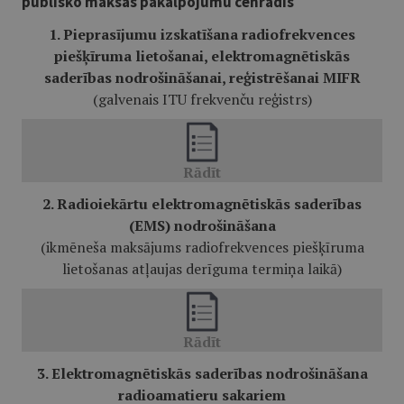
publisko maksas pakalpojumu cenrādis
1. Pieprasījumu izskatīšana radiofrekvences
piešķīruma lietošanai, elektromagnētiskās
saderības nodrošināšanai, reģistrēšanai MIFR
(galvenais ITU frekvenču reģistrs)
2. Radioiekārtu elektromagnētiskās saderības
(EMS) nodrošināšana
(ikmēneša maksājums radiofrekvences piešķīruma
lietošanas atļaujas derīguma termiņa laikā)
3. Elektromagnētiskās saderības nodrošināšana
radioamatieru sakariem