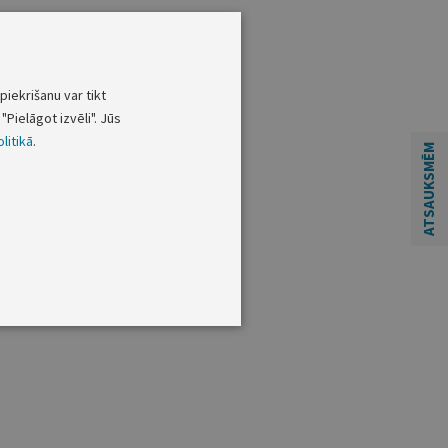
piekrišanu var tikt
"Pielāgot izvēli". Jūs
litikā
.
ATSAUKSMĒM