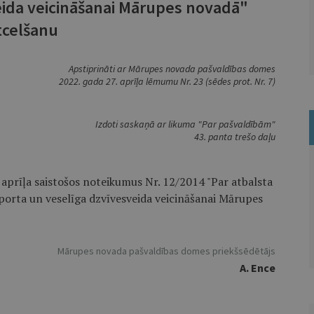
eida veicināšanai Mārupes novadā"
tcelšanu
Apstiprināti ar Mārupes novada pašvaldības domes
2022. gada 27. aprīļa lēmumu Nr. 23 (sēdes prot. Nr. 7)
Izdoti saskaņā ar likuma "Par pašvaldībām"
43. panta trešo daļu
aprīļa saistošos noteikumus Nr. 12/2014 "Par atbalsta
porta un veselīga dzvīvesveida veicināšanai Mārupes
Mārupes novada pašvaldības domes priekšsēdētājs
A. Ence