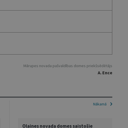
Mārupes novada pašvaldības domes priekšsēdētājs
A. Ence
Nākamā
Olaines novada domes saistošie