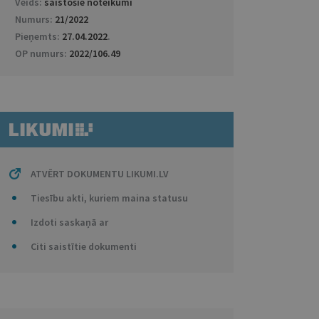
Veids:
saistošie noteikumi
Numurs:
21/2022
Pieņemts:
27.04.2022
.
OP numurs:
2022/106.49
ATVĒRT DOKUMENTU LIKUMI.LV
Tiesību akti, kuriem maina statusu
Izdoti saskaņā ar
Citi saistītie dokumenti