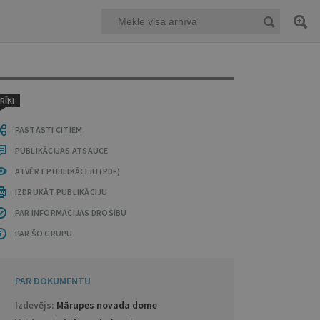
RĪKI
PASTĀSTI CITIEM
PUBLIKĀCIJAS ATSAUCE
ATVĒRT PUBLIKĀCIJU (PDF)
IZDRUKĀT PUBLIKĀCIJU
PAR INFORMĀCIJAS DROŠĪBU
PAR ŠO GRUPU
PAR DOKUMENTU
Izdevējs:
Mārupes novada dome