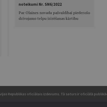
noteikumi Nr. SN6/2022
Par Olaines novada pašvaldībai piederošo
dzīvojamo telpu izīrēšanas kārtību
vijas Republikas oficiālais izdevums. Tā saturs ir oficiālā publikāc