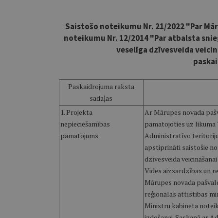
Saistošo noteikumu Nr. 21/2022 "Par Mār
noteikumu Nr. 12/2014 "Par atbalsta sni
veselīga dzīvesveida veic
paskai
Paskaidrojuma raksta
sadaļas
1. Projekta
Ar Mārupes novada pašv
nepieciešamības
pamatojoties uz likuma 
pamatojums
Administratīvo teritorij
apstiprināti saistošie n
dzīvesveida veicināšanai
Vides aizsardzības un re
Mārupes novada pašvaldī
reģionālās attīstības mi
Ministru kabineta note
izdošanai. Saskaņā ar Ad