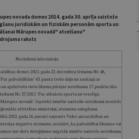
upes novada domes 2014. gada 30. aprīļa saistošo
egšanu juridiskām un fiziskām personām sporta un
ināšanai Mārupes novadā" atcelšanu"
drojuma raksts
Norādāmā informācija
aldības domes 2021. gada 22. decembra lēmumu Nr. 48,
"Par pašvaldībām" 43. panta trešo daļu un saskaņā ar
u un apdzīvotu vietu likuma pārejas noteikumu 17. punktu tika
oteikumi Nr. 37/2021 "Par atbalstu sporta un veselīga
 Mārupes novadā". Iepriekš minētie saistošie noteikumi nosūtīti
ģionālās attīstības ministrijai, atzinuma sniegšanai.
bā 2022. gada 26. janvārī saņemts Vides aizsardzības un
nistrijas negatīvs atzinums, norādot, ka pašvaldībai likumos vai
ikumos nav dots deleģējums augstāk minēto saistošo noteikumu
ministratīvo teritoriju un apdzīvotu vietu likuma pārejas