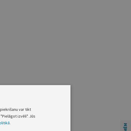
piekrišanu var tikt
"Pielāgot izvēli". Jūs
litikā
.