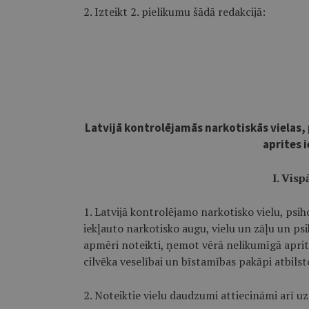
2. Izteikt 2. pielikumu šādā redakcijā:
Latvijā kontrolējamās narkotiskās vielas,
aprites 
I. Visp
1. Latvijā kontrolējamo narkotisko vielu, psih
iekļauto narkotisko augu, vielu un zāļu un ps
apmēri noteikti, ņemot vērā nelikumīgā aprit
cilvēka veselībai un bīstamības pakāpi atbilsto
2. Noteiktie vielu daudzumi attiecināmi arī uz