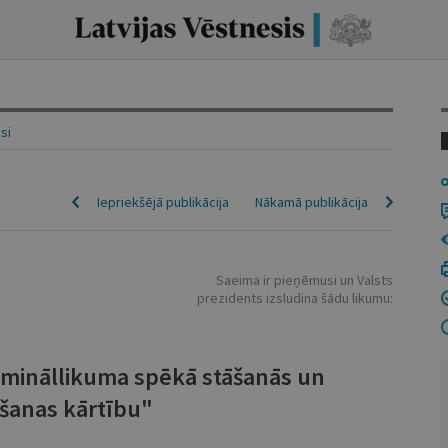
isi
Iepriekšējā publikācija
Nākamā publikācija
Saeima ir pieņēmusi un Valsts
prezidents izsludina šādu likumu:
imināllikuma spēkā stāšanās un
šanas kārtību"