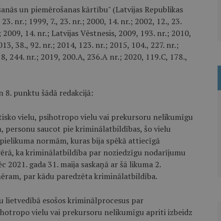
šanās un piemērošanas kārtību" (Latvijas Republikas
 nr.; 1999, 7., 23. nr.; 2000, 14. nr.; 2002, 12., 23.
r.; 2009, 14. nr.; Latvijas Vēstnesis, 2009, 193. nr.; 2010,
013, 38., 92. nr.; 2014, 123. nr.; 2015, 104., 227. nr.;
018, 244. nr.; 2019, 200.A, 236.A nr.; 2020, 119.C, 178.,
un 8. punktu šādā redakcijā:
tisko vielu, psihotropo vielu vai prekursoru nelikumīgu
m, personu saucot pie kriminālatbildības, šo vielu
pielikuma normām, kuras bija spēkā attiecīgā
vērā, ka kriminālatbildība par noziedzīgu nodarījumu
ēc 2021. gada 31. maija saskaņā ar šā likuma 2.
ram, par kādu paredzēta kriminālatbildība.
u lietvedībā esošos kriminālprocesus par
ihotropo vielu vai prekursoru nelikumīgu apriti izbeidz