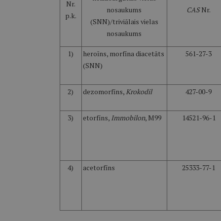
Nr.
nosaukums
CAS
Nr.
p.k.
(SNN)/triviālais vielas
nosaukums
1)
heroīns, morfīna diacetāts
561-27-3
(SNN)
2)
dezomorfīns,
Krokodil
427-00-9
3)
etorfīns,
Immobilon
, M99
14521-96-1
4)
acetorfīns
25333-77-1