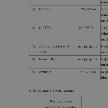
(dim
5)
U-47700
82657-23-6
3,4-
(dim
meti
6)
U-51754
121279-74-1
2-(3
(dim
meti
7)
3,4-metilēndioksi-U-
nav pieejams
N-(2
47700
meti
8)
furanil UF-17
nav pieejams
N-[2
furā
9)
viminols
21363-18-8
(α-[
hlor
6. Morfināna atvasinājumi:
Starptautiskais
neaizsargātais vielas