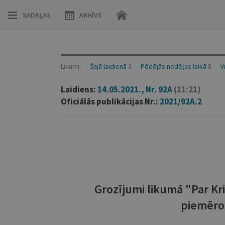
SADAĻAS
ARHĪVS
Likumi:
Šajā laidienā
3
Pēdējās nedēļas laikā
8
V
Laidiens:
14.05.2021., Nr. 92A
(11:21)
Oficiālās publikācijas Nr.:
2021/92A.2
Grozījumi likumā "Par Kr
piemēro