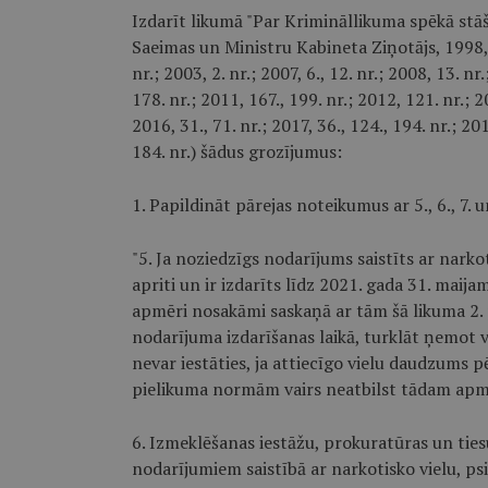
Izdarīt likumā "Par Krimināllikuma spēkā stā
Saeimas un Ministru Kabineta Ziņotājs, 1998, 23.
nr.; 2003, 2. nr.; 2007, 6., 12. nr.; 2008, 13. n
178. nr.; 2011, 167., 199. nr.; 2012, 121. nr.; 2
2016, 31., 71. nr.; 2017, 36., 124., 194. nr.; 2
184. nr.) šādus grozījumus:
1. Papildināt pārejas noteikumus ar 5., 6., 7. 
"5. Ja noziedzīgs nodarījums saistīts ar narko
apriti un ir izdarīts līdz 2021. gada 31. maija
apmēri nosakāmi saskaņā ar tām šā likuma 2. 
nodarījuma izdarīšanas laikā, turklāt ņemot 
nevar iestāties, ja attiecīgo vielu daudzums p
pielikuma normām vairs neatbilst tādam apmē
6. Izmeklēšanas iestāžu, prokuratūras un ties
nodarījumiem saistībā ar narkotisko vielu, ps