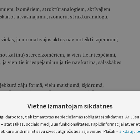
nājumiem, izomēriem, struktūranalogiem, aktīvajiem
eskaitot atvasinājumu, izomēru, struktūranalogu,
ās vielas, ja normatīvajos aktos nav noteikti izņēmumi;
mot katīnu) stereoizomēriem, ja vien tie ir iespējami,
 ja vien tie ir iespējami un ja tie nav katīna, sālsskābes
 jebkurā zāļu formā, vielu maisījumā, šķidrumā,
 no šīs vielas izgatavošanas procesā radušos
ti izņēmumi.
Vietnē izmantojam sīkdatnes
ām vielām pēc ķīmiskās uzbūves atbilst arī I saraksta
tīgi darbotos, tiek izmantotas nepieciešamās (obligātās) sīkdatnes. Ar Jūsu 
 nosacījumi.
– statistikas, sociālo mediju un funkcionalitātes. Papildinformācijai atveriet 
jebkurā brīdī mainīt savu izvēli, atgriežoties šajā vietnē. Plašāk –
sīkdatņu po
s narkotiskās vielas, tām pielīdzinātās psihotropās