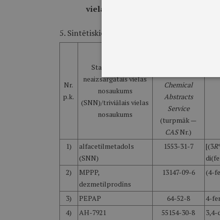
vielas un augi, kuru nelegāla aprit
5. Sintētiskie opioīdie analgētiķi:
Numurs
ķīmisko vielu
Starptautiskais
reģistrā
neaizsargātais vielas
Nr.
Chemical
nosaukums
p.k.
Abstracts
(SNN)/triviālais vielas
Service
nosaukums
(turpmāk —
CAS
Nr.)
1)
alfacetilmetadols
1553-31-7
[(3
R
(SNN)
di(f
2)
MPPP,
13147-09-6
(4-f
dezmetilprodīns
3)
PEPAP
64-52-8
4-fe
4)
AH-7921
55154-30-8
3,4-