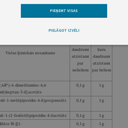
e un ļaunprātīga lietošana apdraud veselību)
PIEŅEMT VISAS
PIELĀGOT IZVĒLI
Apmērs,
Apmērs,
līdz kuram
sākot ar
daudzumi
kuru
Vielas ķīmiskais nosaukums
atzīstami
daudzumi
par
atzīstami
nelieliem
par lieliem
*,6
R
*)-6-dimetilamino-4,4-
0,1 g
1 g
enil)heptan-3-il] acetāts
enil-1-metilpiperidin-4-il)propanoāts
0,1 g
1 g
nil-1-(2-feniletil)piperidin-4-ilacetāts
0,1 g
1 g
dihlor-N-[[1-
0,1 g
1 g