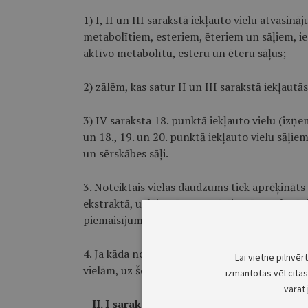
1) I, II un III sarakstā iekļauto vielu atvasi
metabolītiem, esteriem, ēteriem un sāļiem, i
aktīvo metabolītu, esteru un ēteru sāļus;
2) zālēm, kas satur II un III sarakstā iekļaut
3) IV saraksta 18. punktā iekļauto vielu (izņe
un 18., 19. un 20. punktā iekļauto vielu sāļiem,
un sērskābes sāļi.
3. Noteiktais vielas daudzums tiek aprēķināts
ekstraktā, uzlējumā un novārījumā neatkarīgi
piemaisījumu daudzuma, ja likumā nav noteik
4. Ja kāda no II, III vai IV sarakstā iekļautaj
Lai vietne pilnvēr
vielām, uz šo vielu nav attiecināmi I saraksta
izmantotas vēl citas 
varat 
II. I saraksts (aizliegtās sevišķi bīstamā