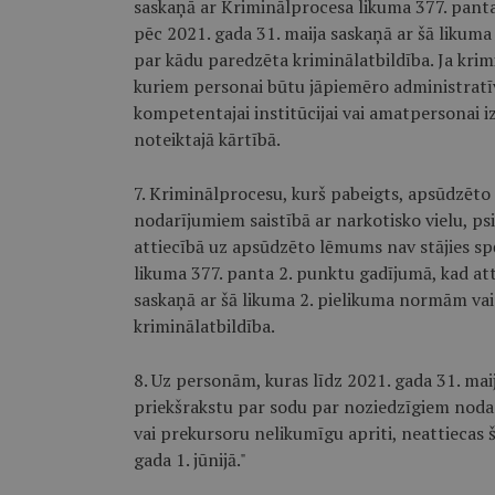
saskaņā ar Kriminālprocesa likuma 377. panta
pēc 2021. gada 31. maija saskaņā ar šā likum
par kādu paredzēta kriminālatbildība. Ja krimi
kuriem personai būtu jāpiemēro administratī
kompetentajai institūcijai vai amatpersonai i
noteiktajā kārtībā.
7. Kriminālprocesu, kurš pabeigts, apsūdzēto 
nodarījumiem saistībā ar narkotisko vielu, ps
attiecībā uz apsūdzēto lēmums nav stājies sp
likuma 377. panta 2. punktu gadījumā, kad at
saskaņā ar šā likuma 2. pielikuma normām va
kriminālatbildība.
8. Uz personām, kuras līdz 2021. gada 31. mai
priekšrakstu par sodu par noziedzīgiem nodar
vai prekursoru nelikumīgu apriti, neattiecas š
gada 1. jūnijā."