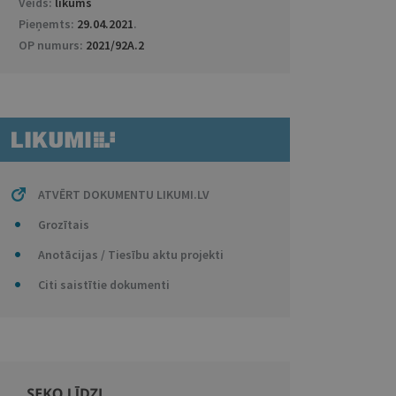
Veids:
likums
Pieņemts:
29.04.2021
.
OP numurs:
2021/92A.2
ATVĒRT DOKUMENTU LIKUMI.LV
Grozītais
Anotācijas / Tiesību aktu projekti
Citi saistītie dokumenti