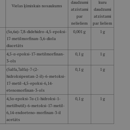
daudzumi
kuru
Vielas ķīmiskais nosaukums
atzīstami
daudzumi
par
atzīstami
nelieliem
par lieliem
(5α,6α)-7,8-didehidro-4,5-epoksi-
0,001 g
1 g
17-metilmorfinan-3,6-diola
diacetāts
4,5-α-epoksi-17-metilmorfinan-
0,1 g
1 g
3-ols
(5alfa,7alfa)-7-(2-
0,1 g
1 g
hidroksipentan-2-il)-6-metoksi-
17-metil-4,5-epoksi-6,14-
etenomorfinan-3-ols
4,5α-epoksi-7α-(1-hidroksi-1-
0,1 g
1 g
metilbutil)-6-metoksi-17-metil-
6,14-endoeteno-morfinan-3-il
acetāts