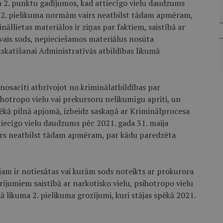
 2. punktu gadījumos, kad attiecīgo vielu daudzums
a 2. pielikuma normām vairs neatbilst tādam apmēram,
nāllietas materiālos ir ziņas par faktiem, saistībā ar
vais sods, nepieciešamos materiālus nosūta
zskatīšanai Administratīvās atbildības likumā
nosacīti atbrīvojot no kriminālatbildības par
ihotropo vielu vai prekursoru nelikumīgu apriti, un
ēkā pilnā apjomā, izbeidz saskaņā ar Kriminālprocesa
tiecīgo vielu daudzums pēc 2021. gada 31. maija
irs neatbilst tādam apmēram, par kādu paredzēta
jam ir notiesātas vai kurām sods noteikts ar prokurora
ījumiem saistībā ar narkotisko vielu, psihotropo vielu
ā likuma 2. pielikuma grozījumi, kuri stājas spēkā 2021.