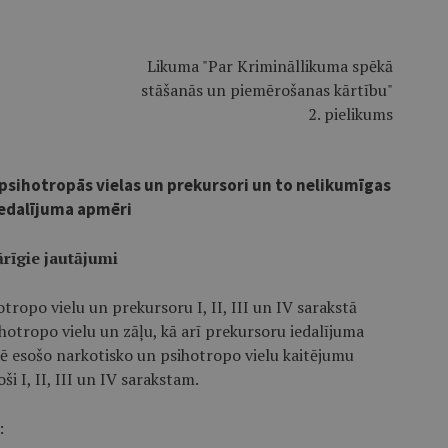
Likuma "Par Krimināllikuma spēkā
stāšanās un piemērošanas kārtību"
2. pielikums
 psihotropās vielas un prekursori un to nelikumīgas
iedalījuma apmēri
ārīgie jautājumi
otropo vielu un prekursoru I, II, III un IV sarakstā
ihotropo vielu un zāļu, kā arī prekursoru iedalījuma
ē esošo narkotisko un psihotropo vielu kaitējumu
ši I, II, III un IV sarakstam.
: