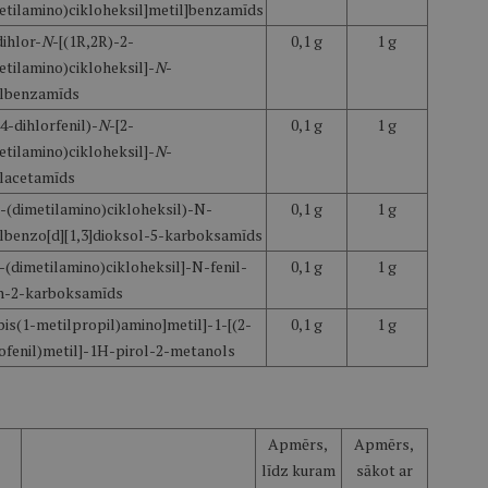
etilamino)cikloheksil]metil]benzamīds
dihlor-
N
-[(1R,2R)-2-
0,1 g
1 g
etilamino)cikloheksil]-
N
-
lbenzamīds
,4-dihlorfenil)-
N
-[2-
0,1 g
1 g
etilamino)cikloheksil]-
N
-
lacetamīds
-(dimetilamino)cikloheksil)-N-
0,1 g
1 g
lbenzo[d][1,3]dioksol-5-karboksamīds
-(dimetilamino)cikloheksil]-N-fenil-
0,1 g
1 g
n-2-karboksamīds
[bis(1-metilpropil)amino]metil]-1-[(2-
0,1 g
1 g
ofenil)metil]-1H-pirol-2-metanols
Apmērs,
Apmērs,
līdz kuram
sākot ar