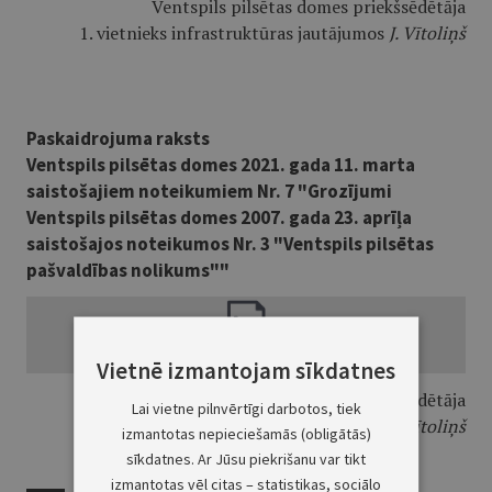
Ventspils pilsētas domes priekšsēdētāja
1. vietnieks infrastruktūras jautājumos
J. Vītoliņš
Paskaidrojuma raksts
Ventspils pilsētas domes 2021. gada 11. marta
saistošajiem noteikumiem Nr. 7 "Grozījumi
Ventspils pilsētas domes 2007. gada 23. aprīļa
saistošajos noteikumos Nr. 3 "Ventspils pilsētas
pašvaldības nolikums""
Vietnē izmantojam sīkdatnes
Ventspils pilsētas domes priekšsēdētāja
Lai vietne pilnvērtīgi darbotos, tiek
1. vietnieks infrastruktūras jautājumos
J. Vītoliņš
izmantotas nepieciešamās (obligātās)
sīkdatnes. Ar Jūsu piekrišanu var tikt
izmantotas vēl citas – statistikas, sociālo