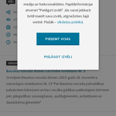
RĪKI
mediju un funkcionalitātes. Papildinformācijai
atveriet "Pielāgot izvēli". Jūs varat jebkurā
PASTĀSTI CITIEM
brīdī mainīt savu izvēli, atgriežoties šajā
ATVĒRT PUBLIKĀCIJU (PDF)
vietnē. Plašāk –
sīkdatņu politikā
.
IZDRUKĀT PUBLIKĀCIJU
PAR INFORMĀCIJAS DROŠĪBU
PIEŅEMT VISAS
PAR ŠO GRUPU
PIELĀGOT IZVĒLI
NĀKAMAIS
Bauskas novada domes saistošie noteikumi Nr. 5
Grozījumi Bauskas novada domes 2019. gada 28. novembra
saistošajos noteikumos Nr. 19 "Par Bauskas novada pašvaldības
pabalstiem bāreņiem un bez vecāku gādības palikušajiem bērniem
pēc pilngadības sasniegšanas, audžuģimenēm, aizbildņiem un
daudzbērnu ģimenēm"