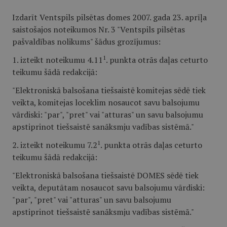
Izdarīt Ventspils pilsētas domes 2007. gada 23. aprīļa
saistošajos noteikumos Nr. 3 "Ventspils pilsētas
pašvaldības nolikums" šādus grozījumus:
1
1. izteikt noteikumu 4.11
. punkta otrās daļas ceturto
teikumu šādā redakcijā:
"Elektroniskā balsošana tiešsaistē komitejas sēdē tiek
veikta, komitejas loceklim nosaucot savu balsojumu
vārdiski: "par", "pret" vai "atturas" un savu balsojumu
apstiprinot tiešsaistē sanāksmju vadības sistēmā."
1
2. izteikt noteikumu 7.2
. punkta otrās daļas ceturto
teikumu šādā redakcijā:
"Elektroniskā balsošana tiešsaistē DOMES sēdē tiek
veikta, deputātam nosaucot savu balsojumu vārdiski:
"par", "pret" vai "atturas" un savu balsojumu
apstiprinot tiešsaistē sanāksmju vadības sistēmā."