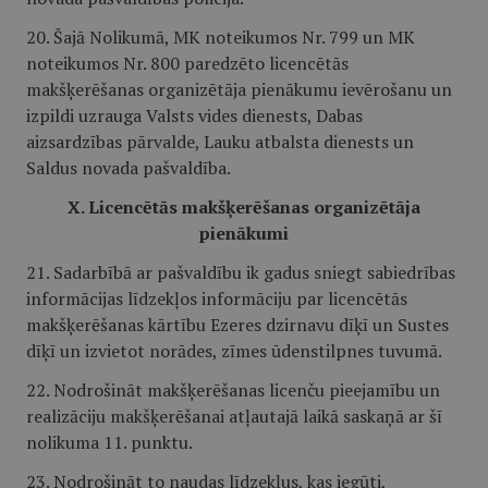
20. Šajā Nolikumā, MK noteikumos Nr. 799 un MK
noteikumos Nr. 800 paredzēto licencētās
makšķerēšanas organizētāja pienākumu ievērošanu un
izpildi uzrauga Valsts vides dienests, Dabas
aizsardzības pārvalde, Lauku atbalsta dienests un
Saldus novada pašvaldība.
X. Licencētās makšķerēšanas organizētāja
pienākumi
21. Sadarbībā ar pašvaldību ik gadus sniegt sabiedrības
informācijas līdzekļos informāciju par licencētās
makšķerēšanas kārtību Ezeres dzirnavu dīķī un Sustes
dīķī un izvietot norādes, zīmes ūdenstilpnes tuvumā.
22. Nodrošināt makšķerēšanas licenču pieejamību un
realizāciju makšķerēšanai atļautajā laikā saskaņā ar šī
nolikuma 11. punktu.
23. Nodrošināt to naudas līdzekļus, kas iegūti,