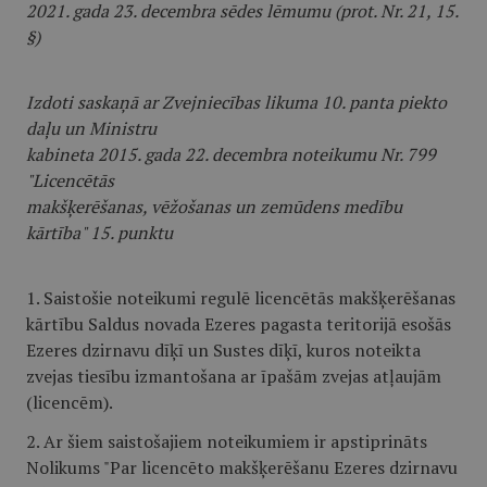
2021. gada 23. decembra sēdes lēmumu (prot. Nr. 21, 15.
§)
Izdoti saskaņā ar Zvejniecības likuma 10. panta piekto
daļu un Ministru
kabineta 2015. gada 22. decembra noteikumu Nr. 799
"Licencētās
makšķerēšanas, vēžošanas un zemūdens medību
kārtība" 15. punktu
1. Saistošie noteikumi regulē licencētās makšķerēšanas
kārtību Saldus novada Ezeres pagasta teritorijā esošās
Ezeres dzirnavu dīķī un Sustes dīķī, kuros noteikta
zvejas tiesību izmantošana ar īpašām zvejas atļaujām
(licencēm).
2. Ar šiem saistošajiem noteikumiem ir apstiprināts
Nolikums "Par licencēto makšķerēšanu Ezeres dzirnavu