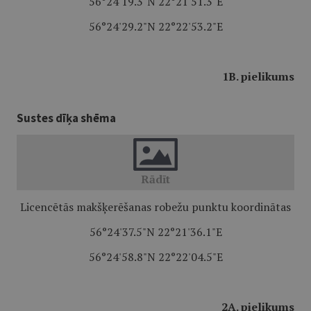
56°24'19.3"N 22°21'51.3"E
56°24'29.2"N 22°22'53.2"E
1B. pielikums
Sustes dīķa shēma
Licencētās makšķerēšanas robežu punktu koordinātas
56°24'37.5"N 22°21'36.1"E
56°24'58.8"N 22°22'04.5"E
2A. pielikums