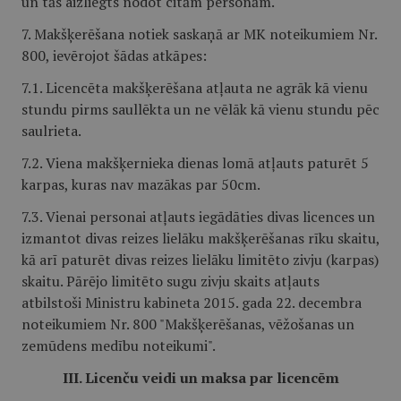
un tās aizliegts nodot citām personām.
7. Makšķerēšana notiek saskaņā ar MK noteikumiem Nr.
800, ievērojot šādas atkāpes:
7.1. Licencēta makšķerēšana atļauta ne agrāk kā vienu
stundu pirms saullēkta un ne vēlāk kā vienu stundu pēc
saulrieta.
7.2. Viena makšķernieka dienas lomā atļauts paturēt 5
karpas, kuras nav mazākas par 50cm.
7.3. Vienai personai atļauts iegādāties divas licences un
izmantot divas reizes lielāku makšķerēšanas rīku skaitu,
kā arī paturēt divas reizes lielāku limitēto zivju (karpas)
skaitu. Pārējo limitēto sugu zivju skaits atļauts
atbilstoši Ministru kabineta 2015. gada 22. decembra
noteikumiem Nr. 800 "Makšķerēšanas, vēžošanas un
zemūdens medību noteikumi".
III. Licenču veidi un maksa par licencēm