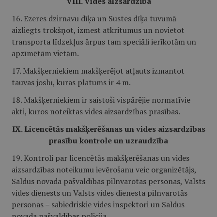
VIII. Vides aizsardzība
16. Ezeres dzirnavu dīķa un Sustes dīķa tuvumā
aizliegts trokšņot, izmest atkritumus un novietot
transporta līdzekļus ārpus tam speciāli ierīkotām un
apzīmētām vietām.
17. Makšķerniekiem makšķerējot atļauts izmantot
tauvas joslu, kuras platums ir 4 m.
18. Makšķerniekiem ir saistoši vispārējie normatīvie
akti, kuros noteiktas vides aizsardzības prasības.
IX. Licencētās makšķerēšanas un vides aizsardzības
prasību kontrole un uzraudzība
19. Kontroli par licencētās makšķerēšanas un vides
aizsardzības noteikumu ievērošanu veic organizētājs,
Saldus novada pašvaldības pilnvarotas personas, Valsts
vides dienests un Valsts vides dienesta pilnvarotās
personas – sabiedriskie vides inspektori un Saldus
novada pašvaldības policija.