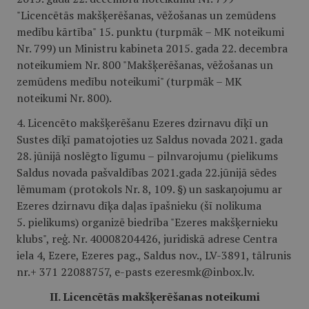
"Licencētās makšķerēšanas, vēžošanas un zemūdens
medību kārtība" 15. punktu (turpmāk – MK noteikumi
Nr. 799) un Ministru kabineta 2015. gada 22. decembra
noteikumiem Nr. 800 "Makšķerēšanas, vēžošanas un
zemūdens medību noteikumi" (turpmāk – MK
noteikumi Nr. 800).
4. Licencēto makšķerēšanu Ezeres dzirnavu dīķī un
Sustes dīķī pamatojoties uz Saldus novada 2021. gada
28. jūnijā noslēgto līgumu – pilnvarojumu (pielikums
Saldus novada pašvaldības 2021.gada 22.jūnijā sēdes
lēmumam (protokols Nr. 8, 109. §) un saskaņojumu ar
Ezeres dzirnavu dīķa daļas īpašnieku (šī nolikuma
5. pielikums) organizē biedrība "Ezeres makšķernieku
klubs", reģ. Nr. 40008204426, juridiskā adrese Centra
iela 4, Ezere, Ezeres pag., Saldus nov., LV-3891, tālrunis
nr.+ 371 22088757, e-pasts ezeresmk@inbox.lv.
II. Licencētās makšķerēšanas noteikumi