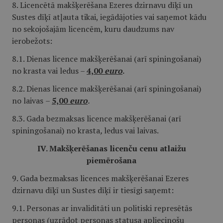
8. Licencētā makšķerēšana Ezeres dzirnavu dīķī un
Sustes dīķī atļauta tikai, iegādājoties vai saņemot kādu
no sekojošajām licencēm, kuru daudzums nav
ierobežots:
8.1. Dienas licence makšķerēšanai (arī spiningošanai)
no krasta vai ledus –
4,00
euro
.
8.2. Dienas licence makšķerēšanai (arī spiningošanai)
no laivas
–
5,00
euro
.
8.3. Gada bezmaksas licence makšķerēšanai (arī
spiningošanai) no krasta
,
ledus vai laivas.
IV. Makšķerēšanas licenču cenu atlaižu
piemērošana
9. Gada bezmaksas licences makšķerēšanai Ezeres
dzirnavu dīķī un Sustes dīķī ir tiesīgi saņemt:
9.1. Personas ar invaliditāti un politiski represētās
personas (uzrādot personas statusa apliecinošu