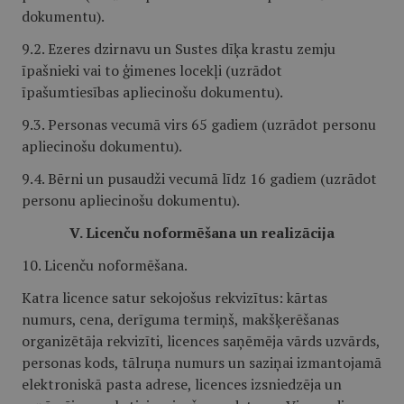
dokumentu).
9.2. Ezeres dzirnavu un Sustes dīķa krastu zemju
īpašnieki vai to ģimenes locekļi (uzrādot
īpašumtiesības apliecinošu dokumentu).
9.3. Personas vecumā virs 65 gadiem (uzrādot personu
apliecinošu dokumentu).
9.4. Bērni un pusaudži vecumā līdz 16 gadiem (uzrādot
personu apliecinošu dokumentu).
V. Licenču noformēšana un realizācija
10. Licenču noformēšana.
Katra licence satur sekojošus rekvizītus: kārtas
numurs, cena, derīguma termiņš, makšķerēšanas
organizētāja rekvizīti, licences saņēmēja vārds uzvārds,
personas kods, tālruņa numurs un saziņai izmantojamā
elektroniskā pasta adrese, licences izsniedzēja un