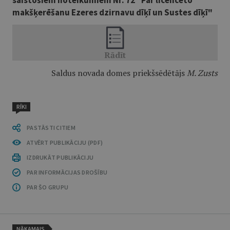
saistošiem noteikumiem Nr. 72 "Par licencēto
makšķerēšanu Ezeres dzirnavu dīķī un Sustes dīķī"
Saldus novada domes priekšsēdētājs
M. Zusts
RĪKI
PASTĀSTI CITIEM
ATVĒRT PUBLIKĀCIJU (PDF)
IZDRUKĀT PUBLIKĀCIJU
PAR INFORMĀCIJAS DROŠĪBU
PAR ŠO GRUPU
NĀKAMAIS