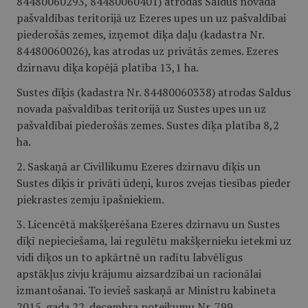
84480060293, 84480060401) atrodas Saldus novada
pašvaldības teritorijā uz Ezeres upes un uz pašvaldībai
piederošās zemes, izņemot dīķa daļu (kadastra Nr.
84480060026), kas atrodas uz privātās zemes. Ezeres
dzirnavu dīķa kopējā platība 13,1 ha.
Sustes dīķis (kadastra Nr. 84480060338) atrodas Saldus
novada pašvaldības teritorijā uz Sustes upes un uz
pašvaldībai piederošās zemes. Sustes dīķa platība 8,2
ha.
2. Saskaņā ar Civillikumu Ezeres dzirnavu dīķis un
Sustes dīķis ir privāti ūdeņi, kuros zvejas tiesības pieder
piekrastes zemju īpašniekiem.
3. Licencētā makšķerēšana Ezeres dzirnavu un Sustes
dīķī nepieciešama, lai regulētu makšķernieku ietekmi uz
vidi dīķos un to apkārtnē un radītu labvēlīgus
apstākļus zivju krājumu aizsardzībai un racionālai
izmantošanai. To ievieš saskaņā ar Ministru kabineta
2015. gada 22. decembra noteikumu Nr. 799