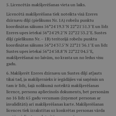
5. Licencētās makšķerēšanas vieta un laiks.
Licencētā makšķerēšana tiek noteikta visā Ezeres
dzirnavu dīķī (pielikums Nr. 1A) robežu punktu
koordinātas sākums 56°24'19.3"N 22°21'51.3"E un līdz
Ezeres upes ietekai 56°24'29.2"N 22°22'53.2"E. Sustes
dīķī (pielikums Nr. – 1B) teritorijā robežu punktu
koordinātas sākums 56°24'37.5"N 22°21'36.1"E un līdz
Sustes upes ietekai 56°24'58.8"N 22°22'04.5"E,
makšķerēšanai no laivām, no krasta un no ledus visu
gadu.
6. Makšķerēt Ezeres dzirnavu un Sustes dīķī atļauts
tikai tad, ja makšķernieks ir iegādājies vai saņēmis un
tam ir līdz, šajā nolikumā noteiktā makšķerēšanas
licence, personu apliecinošs dokuments, bet personām
no 16 līdz 65 gadu vecumam (izņemot personas ar
invaliditāti) arī makšķerēšanas karte. Makšķerēšanas
licences tiek izrakstītas uz konkrētas personas vārda