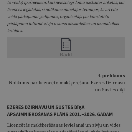
to veida) īpašniekiem, kuri neiesniegs lomu uzskaites anketas, kur
licences iegādātas, šī nolikuma minētajos termiņos, kā arī cita
veida pārkāpumu gadījumos, organizētājs par konstatēto
pārkāpumu informē zivju resursu aizsardzības un uzraudzības
iestādes.
4. pielikums
Nolikums par licencēto makšķerēšanu Ezeres Dzirnavu
un Sustes dīķī
EZERES DZIRNAVU UN SUSTES DĪĶA
APSAIMNIEKOŠANAS PLĀNS 2021.–2026. GADAM
Licencētās makšķerēšanas ieviešanai un zivju un vides