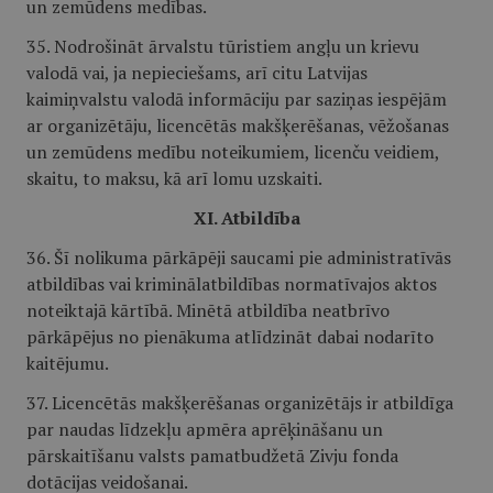
un zemūdens medības.
35. Nodrošināt ārvalstu tūristiem angļu un krievu
valodā vai, ja nepieciešams, arī citu Latvijas
kaimiņvalstu valodā informāciju par saziņas iespējām
ar organizētāju, licencētās makšķerēšanas, vēžošanas
un zemūdens medību noteikumiem, licenču veidiem,
skaitu, to maksu, kā arī lomu uzskaiti.
XI. Atbildība
36. Šī nolikuma pārkāpēji saucami pie administratīvās
atbildības vai kriminālatbildības normatīvajos aktos
noteiktajā kārtībā. Minētā atbildība neatbrīvo
pārkāpējus no pienākuma atlīdzināt dabai nodarīto
kaitējumu.
37. Licencētās makšķerēšanas organizētājs ir atbildīga
par naudas līdzekļu apmēra aprēķināšanu un
pārskaitīšanu valsts pamatbudžetā Zivju fonda
dotācijas veidošanai.