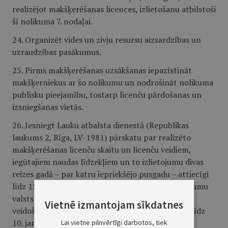
realizējot makšķerēšanas licences, izlietošanu atbilstoši
šī nolikuma 7. nodaļai.
24. Organizēt vides un zivju resursu aizsardzības un
uzraudzības pasākumus.
25. Pirms makšķerēšanas uzsākšanas iepazīstināt
makšķerniekus ar šo nolikumu un nodrošināt nolikuma
publisku pieejamību, tostarp licenču pārdošanas un
izsniegšanas vietās.
26. Iesniegt Lauku atbalsta dienestā (Republikas
laukums 2, Rīga, LV-1981) pārskatu par realizēto
makšķerēšanas licenču skaitu un licenču veidiem,
iegūtajiem naudas līdzekļiem un to izlietojumu divas
reizes gadā – par katru iepriekšējo pusgadu – attiecīgi
līdz 15. jūlijam un 15. janvārim un veikt pārskaitījumu
valsts budžetā Zivju fonda dotācijas ieņēmumu
Vietnē izmantojam sīkdatnes
veidošanai līdz 10. jūlijam par pirmo pusgadu un līdz
10. janvārim par otro pusgadu.
Lai vietne pilnvērtīgi darbotos, tiek