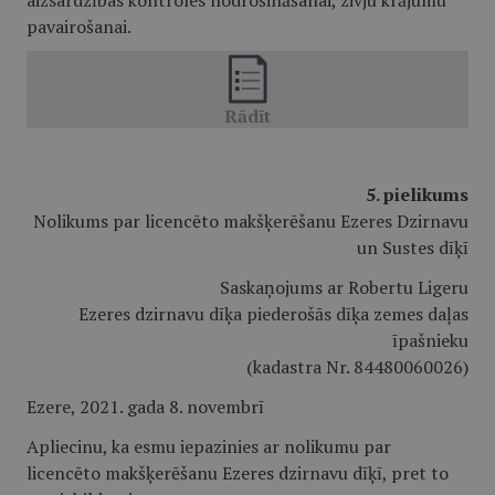
aizsardzības kontroles nodrošināšanai, zivju krājumu
pavairošanai.
5. pielikums
Nolikums par licencēto makšķerēšanu Ezeres Dzirnavu
un Sustes dīķī
Saskaņojums ar Robertu Ligeru
Ezeres dzirnavu dīķa piederošās dīķa zemes daļas
īpašnieku
(kadastra Nr. 84480060026)
Ezere, 2021. gada 8. novembrī
Apliecinu, ka esmu iepazinies ar nolikumu par
licencēto makšķerēšanu Ezeres dzirnavu dīķī, pret to