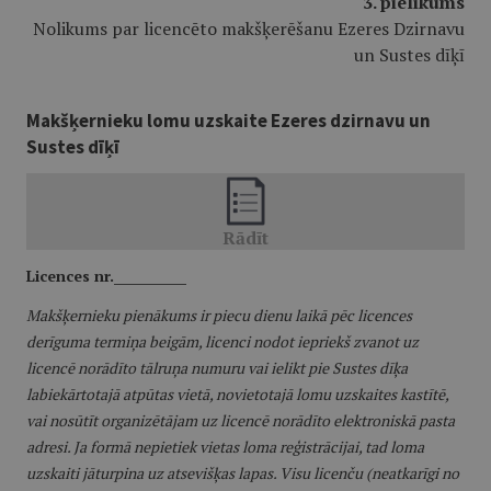
3. pielikums
Nolikums par licencēto makšķerēšanu Ezeres Dzirnavu
un Sustes dīķī
Makšķernieku lomu uzskaite Ezeres dzirnavu un
Sustes dīķī
Licences nr.___________
Makšķernieku pienākums ir piecu dienu laikā pēc licences
derīguma termiņa beigām, licenci nodot iepriekš zvanot uz
licencē norādīto tālruņa numuru vai ielikt pie Sustes dīķa
labiekārtotajā atpūtas vietā, novietotajā lomu uzskaites kastītē,
vai nosūtīt organizētājam uz licencē norādīto elektroniskā pasta
adresi. Ja formā nepietiek vietas loma reģistrācijai, tad loma
uzskaiti jāturpina uz atsevišķas lapas. Visu licenču (neatkarīgi no