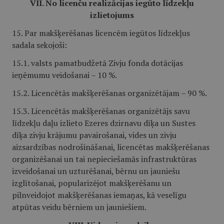
VII. No licenču realizācijas iegūto līdzekļu
izlietojums
15. Par makšķerēšanas licencēm iegūtos līdzekļus
sadala sekojoši:
15.1. valsts pamatbudžetā Zivju fonda dotācijas
ieņēmumu veidošanai – 10 %.
15.2. Licencētās makšķerēšanas organizētājam – 90 %.
15.3. Licencētās makšķerēšanas organizētājs savu
līdzekļu daļu izlieto Ezeres dzirnavu dīķa un Sustes
dīķa zivju krājumu pavairošanai, vides un zivju
aizsardzības nodrošināšanai, licencētas makšķerēšanas
organizēšanai un tai nepieciešamās infrastruktūras
izveidošanai un uzturēšanai, bērnu un jauniešu
izglītošanai, popularizējot makšķerēšanu un
pilnveidojot makšķerēšanas iemaņas, kā veselīgu
atpūtas veidu bērniem un jauniešiem.