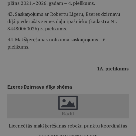
plāns 2021.–2026. gadam – 4. pielikums.
43. Saskaņojums ar Robertu Ligeru, Ezeres dzirnavu
dīķi piederošās zemes daļu īpašnieku (kadastra Nr.
84480060026) 5. pielikums.
44. Makšķerēšanas nolikuma saskaņojums – 6.
pielikums.
1A. pielikums
Ezeres Dzirnavu dīķa shēma
Licencētās makšķerēšanas robežu punktu koordinātas