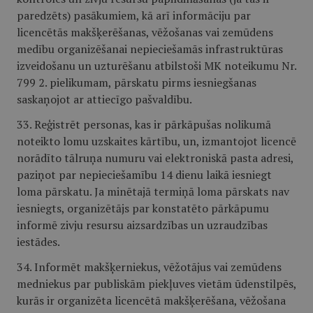
paredzēts) pasākumiem, kā arī informāciju par
licencētās makšķerēšanas, vēžošanas vai zemūdens
medību organizēšanai nepieciešamās infrastruktūras
izveidošanu un uzturēšanu atbilstoši MK noteikumu Nr.
799 2. pielikumam, pārskatu pirms iesniegšanas
saskaņojot ar attiecīgo pašvaldību.
33. Reģistrēt personas, kas ir pārkāpušas nolikumā
noteikto lomu uzskaites kārtību, un, izmantojot licencē
norādīto tālruņa numuru vai elektroniskā pasta adresi,
paziņot par nepieciešamību 14 dienu laikā iesniegt
loma pārskatu. Ja minētajā termiņā loma pārskats nav
iesniegts, organizētājs par konstatēto pārkāpumu
informē zivju resursu aizsardzības un uzraudzības
iestādes.
34. Informēt makšķerniekus, vēžotājus vai zemūdens
medniekus par publiskām piekļuves vietām ūdenstilpēs,
kurās ir organizēta licencētā makšķerēšana, vēžošana