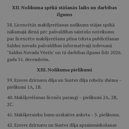
XII. Nolikuma spēkā stāšanās laiks un darbības
ilgums
38. Licencētās makšķerēšanas nolikums stājas spēkā
nākamajā dienā pēc pašvaldības saistošo noteikumu
par licencēto makšķerēšanu pilna teksta publicēšanas
Saldus novada pašvaldības informatīvajā izdevumā
"Saldus Novada Vēstis" un tā darbības ilgums līdz 2026.
gada 31. decembrim.
XIII. Nolikuma pielikumi
39. Ezeres dzirnavu dīķa un Sustes dīķa robežu shēma –
pielikumi 1A, 1B.
40. Makšķerēšanas licenču paraugi – pielikumi 2A, 2B,
2C.
41. Makšķernieku lomu uzskaites anketa – 3. pielikums.
42. Ezeres dzirnavu un Sustes dīķa apsaimniekošanas