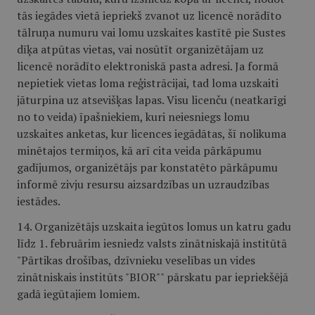
tās iegādes vietā iepriekš zvanot uz licencē norādīto
tālruņa numuru vai lomu uzskaites kastītē pie Sustes
dīķa atpūtas vietas, vai nosūtīt organizētājam uz
licencē norādīto elektroniskā pasta adresi. Ja formā
nepietiek vietas loma reģistrācijai, tad loma uzskaiti
jāturpina uz atsevišķas lapas. Visu licenču (neatkarīgi
no to veida) īpašniekiem, kuri neiesniegs lomu
uzskaites anketas, kur licences iegādātas, šī nolikuma
minētajos termiņos, kā arī cita veida pārkāpumu
gadījumos, organizētājs par konstatēto pārkāpumu
informē zivju resursu aizsardzības un uzraudzības
iestādes.
14. Organizētājs uzskaita iegūtos lomus un katru gadu
līdz 1. februārim iesniedz valsts zinātniskajā institūtā
"Pārtikas drošības, dzīvnieku veselības un vides
zinātniskais institūts "BIOR"" pārskatu par iepriekšējā
gadā iegūtajiem lomiem.