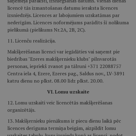
saņēmēja paraksti, izsniegšanas datums. Vienas dienas
licencē tās izmantošanas datumu ieraksta licences
izsniedzējs. Licences ar labojumiem uzskatāmas par
nederīgām. Licences noformējums parādīts šī nolikuma
pielikumā (pielikums Nr.2A, 2B, 2C).
11. Licenču realizācija.
Makšķerēšanas licenci var iegādāties vai saņemt pie
biedrības "Ezeres makšķernieku klubs" pilnvarotās
personas, iepriekš zvanot pa tālruni +371 22088757
Centra iela 4, Ezere, Ezeres pag., Saldus nov., LV-3891
katru dienu no
plkst. 08.00 līdz plkst. 20.00.
VI. Lomu uzskaite
12. Lomu uzskaiti veic licencētās makšķerēšanas
organizētājs.
13. Makšķernieku pienākums ir piecu dienu laikā pēc
licences derīguma termiņa beigām, aizpildīt lomu
uzskaites tabulu, kuru izsniedz kopā ar licenci, nodot