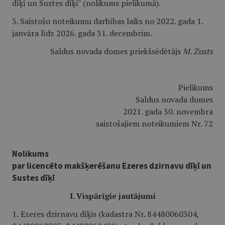
dīķī un Sustes dīķī" (nolikums pielikumā).
3. Saistošo noteikumu darbības laiks no 2022. gada 1.
janvāra līdz 2026. gada 31. decembrim.
Saldus novada domes priekšsēdētājs
M. Zusts
Pielikums
Saldus novada domes
2021. gada 30. novembra
saistošajiem noteikumiem Nr. 72
Nolikums
par licencēto makšķerēšanu Ezeres dzirnavu dīķī un
Sustes dīķī
I. Vispārīgie jautājumi
1.
Ezeres dzirnavu dīķis (kadastra Nr. 84480060304,