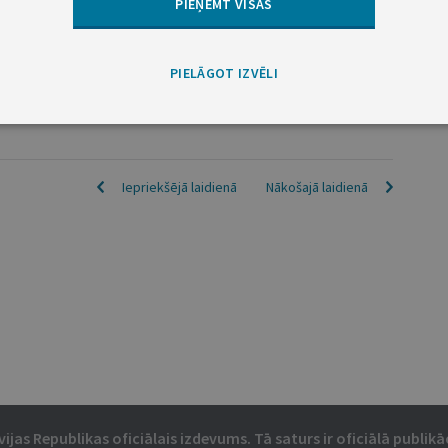
PIEŅEMT VISAS
PIELĀGOT IZVĒLI
 PAZIŅOJUMI ŠAJĀ GRUPĀ
Iepriekšējā laidienā
Nākošajā laidienā
vijas Republikas oficiālais izdevums. Tā saturs ir oficiālā publikāc