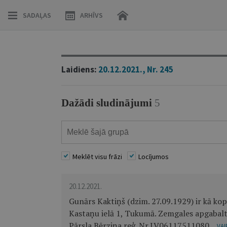
SADAĻAS
ARHĪVS
Laidiens:
20.12.2021., Nr. 245
Dažādi sludinājumi
5
Meklēt visu frāzi
Locījumos
20.12.2021.
Gunārs Kaktiņš (dzim. 27.09.1929) ir kā k
Kastaņu ielā 1, Tukumā. Zemgales apgabaltie
Pārsla Bērziņa reģ. Nr.LV06117511080...
VAI