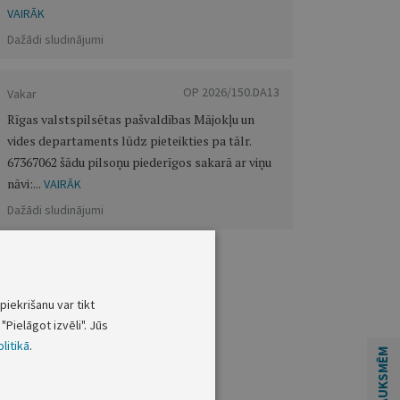
VAIRĀK
Dažādi sludinājumi
OP 2026/150.DA13
Vakar
Rīgas valstspilsētas pašvaldības Mājokļu un
vides departaments lūdz pieteikties pa tālr.
67367062 šādu pilsoņu piederīgos sakarā ar viņu
nāvi:...
VAIRĀK
Dažādi sludinājumi
piekrišanu var tikt
"Pielāgot izvēli". Jūs
litikā
.
ATSAUKSMĒM