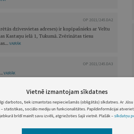
OP 2021/245.DA2
ētās dzīvesvietas adreses) ir kopīpašnieks ar Veltu
s Kastaņu ielā 1, Tukumā. Zvērinātas tiesu
as...
VAIRĀK
OP 2021/245.DA3
..
VAIRĀK
Vietnē izmantojam sīkdatnes
OP 2021/245.DA4
malā, Raiņa ielā 1, lūdz pieteikties pa tālr.
tīgi darbotos, tiek izmantotas nepieciešamās (obligātās) sīkdatnes. Ar Jūsu 
karā ar viņa nāvi:...
– statistikas, sociālo mediju un funkcionalitātes. Papildinformācijai atveriet 
VAIRĀK
jebkurā brīdī mainīt savu izvēli, atgriežoties šajā vietnē. Plašāk –
sīkdatņu po
OP 2021/245.DA5