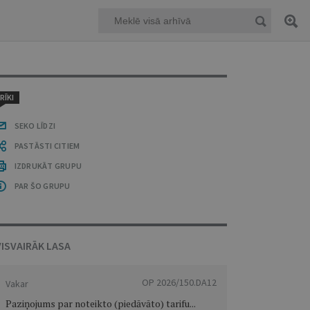
RĪKI
SEKO LĪDZI
PASTĀSTI CITIEM
IZDRUKĀT GRUPU
PAR ŠO GRUPU
VISVAIRĀK LASA
OP 2026/150.DA12
Vakar
Paziņojums par noteikto (piedāvāto) tarifu...