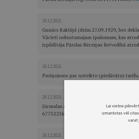
20.12.2021.
Gunārs Kaktiņš (dzim.27.09.1929, bez deklar
Vācieti nekustamajam īpašumam, kas atroda
izpildītāja Pārslas Bērziņas lietvedībā atrod
20.12.2021.
Paziņojums par noteikto (piedāvāto) tarifu.
20.12.2021.
Jūrmalas apbedīšanas birojs - SĒRU NAMS Jūr
Lai vietne pilnvēr
67732236 tālāk minētā pilsoņa piederīgos sa
izmantotas vēl citas 
varat 
20.12.2021.