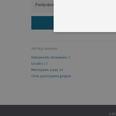
Paziņojums par ievešanu valdījumā...
VAIRĀK
ARHĪVS: VISI
Vēl šajā laidienā:
Dokumentu atsaukumi
3
Izsoles
13
Mantojumu ziņas
44
Citas paziņojumu grupas
Lat