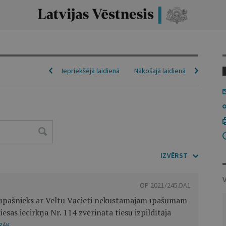
Iepriekšējā laidienā
Nākošajā laidienā
IZVĒRST
OP 2021/245.DA1
opīpašnieks ar Veltu Vācieti nekustamajam īpašumam
sas iecirkņa Nr. 114 zvērināta tiesu izpildītāja
RĀK