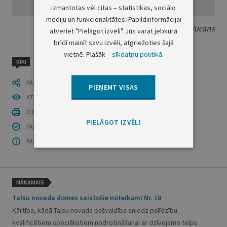
izmantotas vēl citas – statistikas, sociālo
mediju un funkcionalitātes. Papildinformācijai
Preiļu novada domes priekšsēdētājs
Ā. Vucāns
atveriet "Pielāgot izvēli". Jūs varat jebkurā
brīdī mainīt savu izvēli, atgriežoties šajā
vietnē. Plašāk –
sīkdatņu politikā
.
RĪKI
PASTĀSTI CITIEM
PIEŅEMT VISAS
ATVĒRT PUBLIKĀCIJU (PDF)
IZDRUKĀT PUBLIKĀCIJU
PIELĀGOT IZVĒLI
PAR INFORMĀCIJAS DROŠĪBU
PAR ŠO GRUPU
NĀKAMAIS
Talsu novada domes saistošie noteikumi Nr. 18
Kārtība, kādā Talsu novada pašvaldība sniedz palīdzību
kvalificētiem speciālistiem nodrošināšanai ar dzīvojamo telpu