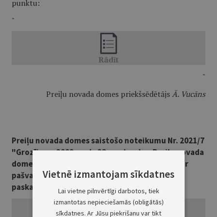
punktu:
"
"
Preiļu novada domes priekšsēdētājs
Ā. Vucāns
Preiļu novada domes saistošo noteikumu Nr. 2021/7
"Grozījums 2009. gada 28. septembra Preiļu novada
domes saistošajos noteikumos Nr. 2009/04 "Par
Vietnē izmantojam sīkdatnes
pašvaldības nodevām Preiļu novadā""
paskaidrojuma raksts
Lai vietne pilnvērtīgi darbotos, tiek
izmantotas nepieciešamās (obligātās)
sīkdatnes. Ar Jūsu piekrišanu var tikt