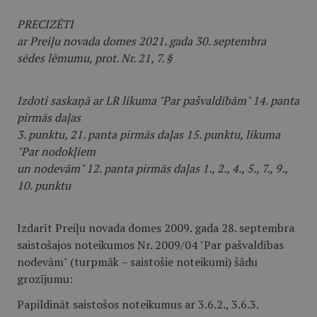
PRECIZĒTI
ar Preiļu novada domes 2021. gada 30. septembra
sēdes lēmumu, prot. Nr. 21, 7. §
Izdoti saskaņā ar LR likuma "Par pašvaldībām" 14. panta
pirmās daļas
3. punktu, 21. panta pirmās daļas 15. punktu, likuma
"Par nodokļiem
un nodevām" 12. panta pirmās daļas 1., 2., 4., 5., 7., 9.,
10. punktu
Izdarīt Preiļu novada domes 2009. gada 28. septembra
saistošajos noteikumos Nr. 2009/04 "Par pašvaldības
nodevām" (turpmāk – saistošie noteikumi) šādu
grozījumu:
Papildināt saistošos noteikumus ar 3.6.2., 3.6.3.