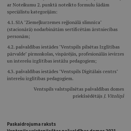
ar Noteikumu 2. punktā noteikto formulu šādām
speciālistu kategorijām:
4.1. SIA "Ziemeļkurzemes reģionālā slimnīca"
(stacionārā) nodarbinātām sertificētām ārstniecības
personām;
4.2. pašvaldības iestādes "Ventspils pilsētas Izglītības
pārvalde" pirmsskolas, vispārējās, profesionālās ievirzes
un interešu izglītības iestāžu pedagogiem;
4.3. pašvaldības iestādes "Ventspils Digitālais centrs"
interešu izglītības pedagogiem.
Ventspils valstspilsētas pašvaldības domes
priekšsēdētājs
J. Vītoliņš
Paskaidrojuma raksts