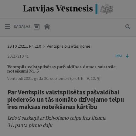
SADAĻAS
29.10.2021., Nr. 210
Ventspils pilsētas dome
2021/210.41
RĪKI
Ventspils valstspilsētas pašvaldības domes saistošie
noteikumi Nr. 5
Ventspilī 2021. gada 30. septembrī (prot. Nr. 9; 12. §)
Par Ventspils valstspilsētas pašvaldībai
piederošo un tās nomāto dzīvojamo telpu
īres maksas noteikšanas kārtību
Izdoti saskaņā ar Dzīvojamo telpu īres likuma
31. panta pirmo daļu