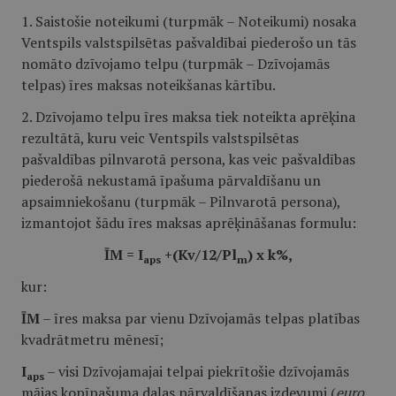
1. Saistošie noteikumi (turpmāk – Noteikumi) nosaka
Ventspils valstspilsētas pašvaldībai piederošo un tās
nomāto dzīvojamo telpu (turpmāk – Dzīvojamās
telpas) īres maksas noteikšanas kārtību.
2. Dzīvojamo telpu īres maksa tiek noteikta aprēķina
rezultātā, kuru veic Ventspils valstspilsētas
pašvaldības pilnvarotā persona, kas veic pašvaldības
piederošā nekustamā īpašuma pārvaldīšanu un
apsaimniekošanu (turpmāk – Pilnvarotā persona),
izmantojot šādu īres maksas aprēķināšanas formulu:
ĪM = I
+(Kv/12/Pl
) x k%,
aps
m
kur:
ĪM
– īres maksa par vienu Dzīvojamās telpas platības
kvadrātmetru mēnesī;
I
– visi Dzīvojamajai telpai piekrītošie dzīvojamās
aps
mājas kopīpašuma daļas pārvaldīšanas izdevumi (
euro