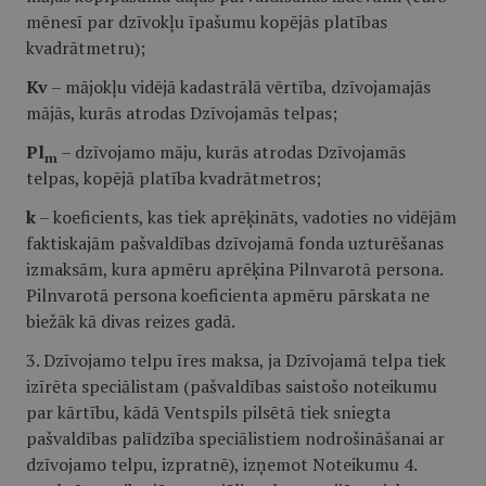
mēnesī par dzīvokļu īpašumu kopējās platības
kvadrātmetru);
Kv
– mājokļu vidējā kadastrālā vērtība, dzīvojamajās
mājās, kurās atrodas Dzīvojamās telpas;
Pl
– dzīvojamo māju, kurās atrodas Dzīvojamās
m
telpas, kopējā platība kvadrātmetros;
k
– koeficients, kas tiek aprēķināts, vadoties no vidējām
faktiskajām pašvaldības dzīvojamā fonda uzturēšanas
izmaksām, kura apmēru aprēķina Pilnvarotā persona.
Pilnvarotā persona koeficienta apmēru pārskata ne
biežāk kā divas reizes gadā.
3. Dzīvojamo telpu īres maksa, ja Dzīvojamā telpa tiek
izīrēta speciālistam (pašvaldības saistošo noteikumu
par kārtību, kādā Ventspils pilsētā tiek sniegta
pašvaldības palīdzība speciālistiem nodrošināšanai ar
dzīvojamo telpu, izpratnē), izņemot Noteikumu 4.