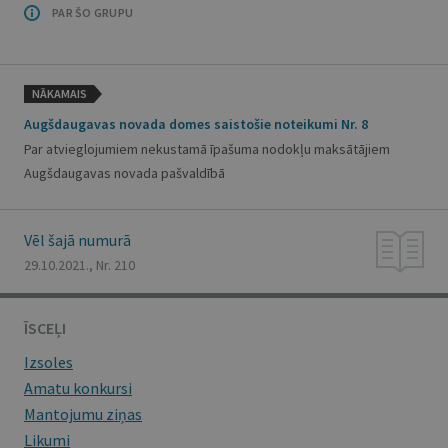
PAR ŠO GRUPU
NĀKAMAIS
Augšdaugavas novada domes saistošie noteikumi Nr. 8
Par atvieglojumiem nekustamā īpašuma nodokļu maksātājiem
Augšdaugavas novada pašvaldībā
Vēl šajā numurā
29.10.2021., Nr. 210
ĪSCEĻI
Izsoles
Amatu konkursi
Mantojumu ziņas
Likumi