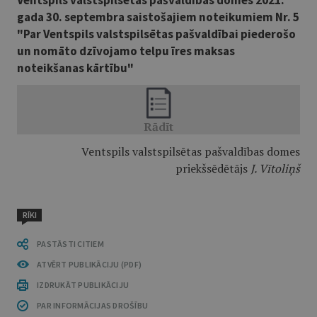
Ventspils valstspilsētas pašvaldības domes 2021.
gada 30. septembra saistošajiem noteikumiem Nr. 5
"Par Ventspils valstspilsētas pašvaldībai piederošo
un nomāto dzīvojamo telpu īres maksas
noteikšanas kārtību"
Ventspils valstspilsētas pašvaldības domes
priekšsēdētājs
J. Vītoliņš
RĪKI
PASTĀSTI CITIEM
ATVĒRT PUBLIKĀCIJU (PDF)
IZDRUKĀT PUBLIKĀCIJU
PAR INFORMĀCIJAS DROŠĪBU