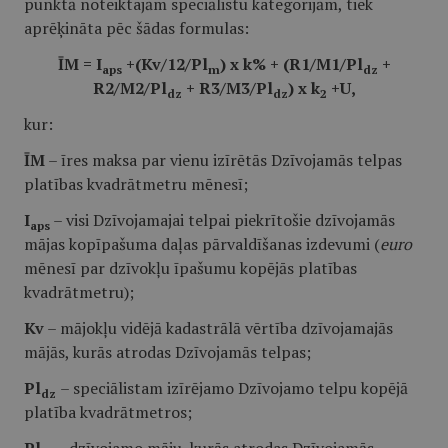
punktā noteiktajām speciālistu kategorijām, tiek
aprēķināta pēc šādas formulas:
ĪM = I
+(Kv/12/Pl
) x k% + (R1/M1/Pl
+
aps
m
dz
R2/M2/Pl
+ R3/M3/Pl
) x k
+U,
dz
dz
2
kur:
ĪM
– īres maksa par vienu izīrētās Dzīvojamās telpas
platības kvadrātmetru mēnesī;
I
– visi Dzīvojamajai telpai piekrītošie dzīvojamās
aps
mājas kopīpašuma daļas pārvaldīšanas izdevumi (
euro
mēnesī par dzīvokļu īpašumu kopējās platības
kvadrātmetru);
Kv
– mājokļu vidējā kadastrālā vērtība dzīvojamajās
mājās, kurās atrodas Dzīvojamās telpas;
Pl
– speciālistam izīrējamo Dzīvojamo telpu kopējā
dz
platība kvadrātmetros;