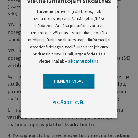
Vietnē izmantojam sīkdatnes
(Dzīvojamās telpas iegādes gadījumā M1 vērtība ir
Lai vietne pilnvērtīgi darbotos, tiek
540);
izmantotas nepieciešamās (obligātās)
M2
– aprēķinātais termiņš mēnešos, kurā plānots
sīkdatnes. Ar Jūsu piekrišanu var tikt
nosegt izīrējamo Dzīvojamo telpu remontdarbu
izmantotas vēl citas – statistikas, sociālo
izmaksas (M2 vērtība ir 216);
mediju un funkcionalitātes. Papildinformācijai
atveriet "Pielāgot izvēli". Jūs varat jebkurā
M3
– aprēķinātais termiņš mēnešos, kurā plānots
brīdī mainīt savu izvēli, atgriežoties šajā
nosegt izīrējamo Dzīvojamo telpu iekārtu izmaksas (M3
vietnē. Plašāk –
sīkdatņu politikā
.
vērtība ir 120);
k
– koeficients, kuru piemēro gadījumos, ja konkrētajā
2
PIEŅEMT VISAS
situācijā speciālistam, kas saņem īrē Dzīvojamo telpu,
pirmos trīs īres tiesisko attiecību gadus ir piemērojami
īpaši noteikumi saistībā ar speciālista kvalifikāciju;
PIELĀGOT IZVĒLI
U
– uzkrājums kārtējiem remontdarbiem (EUR), kura
vērtība ir fiksēta 0,97
euro
mēnesī par dzīvokļa
īpašuma kopējās platības kvadrātmetru.
4. Dzīvojamās telpas īres maksa tiek aprēķināta saskaņā