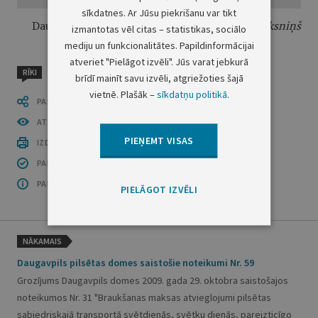
sīkdatnes. Ar Jūsu piekrišanu var tikt
Daugavpils pilsētas
domes priekšsēdētājs
A. Elksniņš
izmantotas vēl citas – statistikas, sociālo
mediju un funkcionalitātes. Papildinformācijai
atveriet "Pielāgot izvēli". Jūs varat jebkurā
RĪKI
brīdī mainīt savu izvēli, atgriežoties šajā
vietnē. Plašāk –
sīkdatņu politikā
.
PASTĀSTI CITIEM
ATVĒRT PUBLIKĀCIJU (PDF)
PIEŅEMT VISAS
IZDRUKĀT PUBLIKĀCIJU
PAR INFORMĀCIJAS DROŠĪBU
PAR ŠO GRUPU
PIELĀGOT IZVĒLI
NĀKAMAIS
Daugavpils pilsētas domes saistošie noteikumi Nr. 59
Grozījums Daugavpils domes 2009. gada 29. oktobra saistošajos
noteikumos Nr. 31 "Braukšanas maksas atvieglojumi pilsētas
sabiedriskajā transportā svētdienās, svētku dienās, pareizticīgo