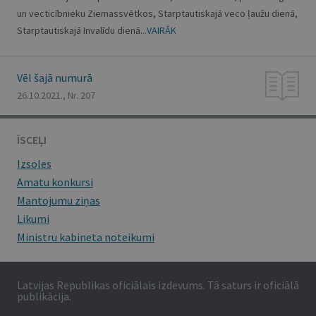
un vecticībnieku Ziemassvētkos, Starptautiskajā veco ļaužu dienā,
Starptautiskajā Invalīdu dienā...
VAIRĀK
Vēl šajā numurā
26.10.2021., Nr. 207
ĪSCEĻI
Izsoles
Amatu konkursi
Mantojumu ziņas
Likumi
Ministru kabineta noteikumi
Latvijas Republikas oficiālais izdevums. Tā saturs ir oficiālā
publikācija.