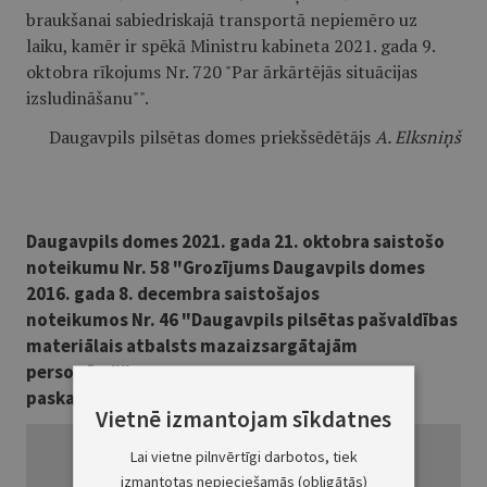
braukšanai sabiedriskajā transportā nepiemēro uz
laiku, kamēr ir spēkā Ministru kabineta 2021. gada 9.
oktobra rīkojums Nr. 720 "Par ārkārtējās situācijas
izsludināšanu"".
Daugavpils pilsētas domes priekšsēdētājs
A. Elksniņš
Daugavpils domes 2021. gada 21. oktobra saistošo
noteikumu Nr. 58 "Grozījums Daugavpils domes
2016. gada 8. decembra saistošajos
noteikumos Nr. 46 "Daugavpils pilsētas pašvaldības
materiālais atbalsts mazaizsargātajām
personām""
paskaidrojuma raksts
Vietnē izmantojam sīkdatnes
Lai vietne pilnvērtīgi darbotos, tiek
izmantotas nepieciešamās (obligātās)