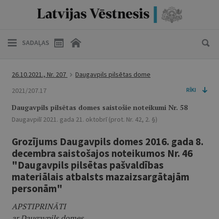
SADAĻAS
26.10.2021., Nr. 207
Daugavpils pilsētas dome
2021/207.17
RĪKI
Daugavpils pilsētas domes saistošie noteikumi Nr. 58
Daugavpilī 2021. gada 21. oktobrī (prot. Nr. 42, 2. §)
Grozījums Daugavpils domes 2016. gada 8.
decembra saistošajos noteikumos Nr. 46
"Daugavpils pilsētas pašvaldības
materiālais atbalsts mazaizsargātajām
personām"
APSTIPRINĀTI
ar Daugavpils domes