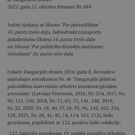
2021. gada 21. oktobra lēmumu Nr. 684
Izdoti saskaņā ar likuma "Par pašvaldībām"
43. panta trešo daļu, Sabiedriskā transporta
pakalpojumu likuma 14. panta trešo daļu
un likuma "Par palīdzību dzīvokļa jautājumu
risināšanā" 26. panta otro daļu
Izdarīt Daugavpils domes 2016. gada 8. decembra
saistošajos noteikumos Nr. 46 "Daugavpils pilsētas
pašvaldības materiālais atbalsts mazaizsargātajām
personām" (Latvijas Vēstnesis, 2016, Nr. 254, 2017, Nr.
90, 125, 130, 2018, Nr. 11, 63, 73, 141, 248, 2019,
Nr. 23, 2020, Nr. 18, 40, 57, 58, 92, 96, 142, 163, 216,
228, 2021, Nr. 28, 41, 43, 74, 114, 162, 172), šādu
grozījumu, papildinot ar 122. punktu šādā redakcijā:
"122. Saistošo noteikumu 19. nodaļā norādīto atbalstu