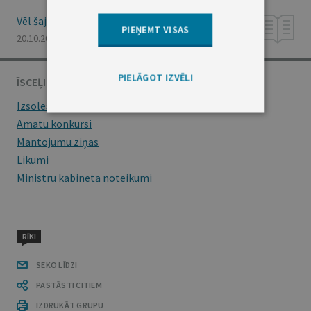
Vēl šajā numurā
PIEŅEMT VISAS
20.10.2021., Nr. 203
PIELĀGOT IZVĒLI
ĪSCEĻI
Izsoles
Amatu konkursi
Mantojumu ziņas
Likumi
Ministru kabineta noteikumi
RĪKI
SEKO LĪDZI
PASTĀSTI CITIEM
IZDRUKĀT GRUPU