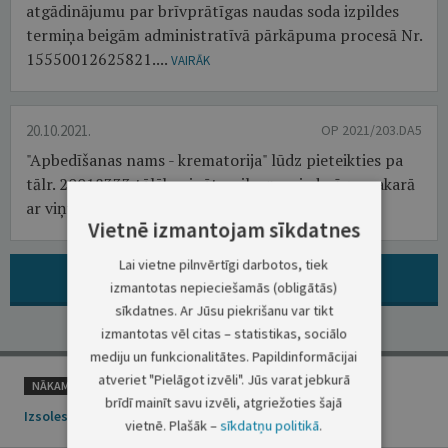
atgādinājumu par brīvprātīgas naudas soda izpildes
termiņa beigām administratīvā pārkāpuma procesā Nr.
15550012625821....
VAIRĀK
20.10.2021.
OP 2021/203.DA5
"Apbedīšanas nams - krematorija" lūdz pieteikties pa
tālr. 20018333 tālāk minēto pilsoņu piederīgos sakarā
ar viņu nāvi:...
VAIRĀK
Vietnē izmantojam sīkdatnes
Lai vietne pilnvērtīgi darbotos, tiek
ARHĪVS: VISI PAZIŅOJUMI ŠAJĀ GRUPĀ
izmantotas nepieciešamās (obligātās)
sīkdatnes. Ar Jūsu piekrišanu var tikt
izmantotas vēl citas – statistikas, sociālo
mediju un funkcionalitātes. Papildinformācijai
atveriet "Pielāgot izvēli". Jūs varat jebkurā
NĀKAMAIS
brīdī mainīt savu izvēli, atgriežoties šajā
Izsoles
vietnē. Plašāk –
sīkdatņu politikā
.