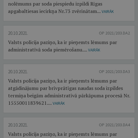
nolēmums par soda piespiedu izpildi Rīgas
apgabaltiesas iecirkņa Nr.73 zvērinātam...
VAIRĀK
20.10.2021.
OP 2021/203.DA2
Valsts policija paziņo, ka ir pieņemts lēmums par
administratīvā soda piemērošanu....
VAIRĀK
20.10.2021.
OP 2021/203.DA3
Valsts policija paziņo, ka ir pieņemts lēmums par
atgādinājumu par brīvprātīgas naudas soda izpildes
termiņa beigām administratīvā pārkāpuma procesā Nr.
15550011839621....
VAIRĀK
20.10.2021.
OP 2021/203.DA4
Valsts policija paziņo, ka ir pieņemts lēmums par