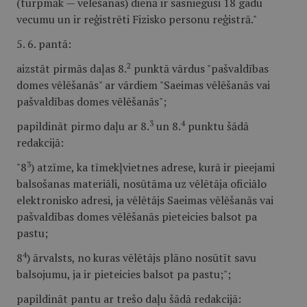
(turpmāk — vēlēšanas) dienā ir sasnieguši 18 gadu
vecumu un ir reģistrēti Fizisko personu reģistrā."
5. 6. pantā:
2
aizstāt pirmās daļas 8.
punktā vārdus "pašvaldības
domes vēlēšanās" ar vārdiem "Saeimas vēlēšanās vai
pašvaldības domes vēlēšanās";
3
4
papildināt pirmo daļu ar 8.
un 8.
punktu šādā
redakcijā:
3
"8
) atzīme, ka tīmekļvietnes adrese, kurā ir pieejami
balsošanas materiāli, nosūtāma uz vēlētāja oficiālo
elektronisko adresi, ja vēlētājs Saeimas vēlēšanās vai
pašvaldības domes vēlēšanās pieteicies balsot pa
pastu;
4
8
) ārvalsts, no kuras vēlētājs plāno nosūtīt savu
balsojumu, ja ir pieteicies balsot pa pastu;";
papildināt pantu ar trešo daļu šādā redakcijā: