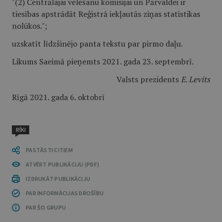
"(2) Centrālajai vēlēšanu komisijai un Pārvaldei ir
tiesības apstrādāt Reģistrā iekļautās ziņas statistikas
nolūkos.";
uzskatīt līdzšinējo panta tekstu par pirmo daļu.
Likums Saeimā pieņemts 2021. gada 23. septembrī.
Valsts prezidents
E. Levits
Rīgā 2021. gada 6. oktobrī
RĪKI
PASTĀSTI CITIEM
ATVĒRT PUBLIKĀCIJU (PDF)
IZDRUKĀT PUBLIKĀCIJU
PAR INFORMĀCIJAS DROŠĪBU
PAR ŠO GRUPU