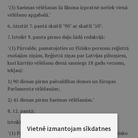
"(3) Saeimas vēlēšanas šā likuma izpratnē notiek vienā
vēlēšanu apgabalā."
6. Aizstāt 7. pantā skaitli "90" ar skaitli "50".
7. Izteikt 9. panta pirmo daļu šādā redakcijā:
"(1) Pārvalde, pamatojoties uz Fizisko personu reģistrā
esošajām ziņām, Reģistrā ziņas par Latvijas pilsoņiem,
kuri kārtējo vēlēšanu dienā sasniegs 18 gadu vecumu,
iekļauj:
1) 90 dienas pirms pašvaldības domes un Eiropas
Parlamenta vēlēšanām;
2) 45 dienas pirms Saeimas vēlēšanām."
8. 12. pantā:
izteikt pirmo daļu šādā redakcijā:
Vietnē izmantojam sīkdatnes
"(1) Pārvalde sagatavo sākotnējo vēlētāju elektronisko