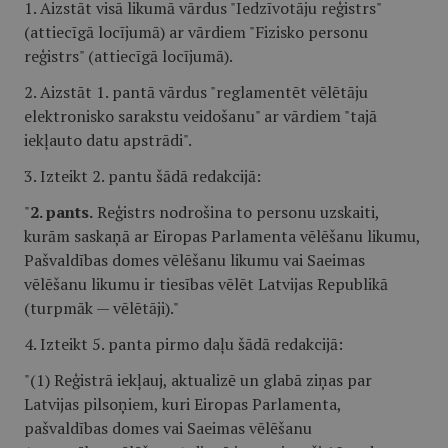
1. Aizstāt visā likumā vārdus "Iedzīvotāju reģistrs"
(attiecīgā locījumā) ar vārdiem "Fizisko personu
reģistrs" (attiecīgā locījumā).
2. Aizstāt 1. pantā vārdus "reglamentēt vēlētāju
elektronisko sarakstu veidošanu" ar vārdiem "tajā
iekļauto datu apstrādi".
3. Izteikt 2. pantu šādā redakcijā:
"
2. pants.
Reģistrs nodrošina to personu uzskaiti,
kurām saskaņā ar Eiropas Parlamenta vēlēšanu likumu,
Pašvaldības domes vēlēšanu likumu vai Saeimas
vēlēšanu likumu ir tiesības vēlēt Latvijas Republikā
(turpmāk — vēlētāji)."
4. Izteikt 5. panta pirmo daļu šādā redakcijā:
"(1) Reģistrā iekļauj, aktualizē un glabā ziņas par
Latvijas pilsoņiem, kuri Eiropas Parlamenta,
pašvaldības domes vai Saeimas vēlēšanu