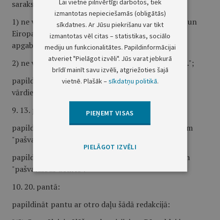
Lai vietne pilnvērtīgi darbotos, tiek
sarakstu:
izmantotas nepieciešamās (obligātās)
1) ne vēlāk kā 75 dienas pirms pašvaldības domes un
sīkdatnes. Ar Jūsu piekrišanu var tikt
Eiropas Parlamenta vēlēšanām katram vēlēšanu
izmantotas vēl citas – statistikas, sociālo
apgabalam;
mediju un funkcionalitātes. Papildinformācijai
atveriet "Pielāgot izvēli". Jūs varat jebkurā
2) ne vēlāk kā 35 dienas pirms Saeimas vēlēšanām.";
brīdī mainīt savu izvēli, atgriežoties šajā
papildināt piekto daļu pēc vārda "Parlamenta" ar
vietnē. Plašāk –
sīkdatņu politikā
.
vārdiem "vai Saeimas".
9. 13. pantā:
PIEŅEMT VISAS
papildināt pirmo daļu pēc vārda "pirms" ar vārdiem
"pašvaldības domes";
PIELĀGOT IZVĒLI
papildināt trešo daļu pēc vārda "pirms" ar vārdiem
"pašvaldības domes".
10. 20. pantā:
papildināt pantu ar otro daļu šādā redakcijā: