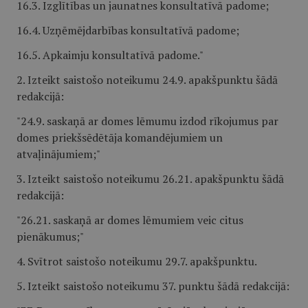
16.3. Izglītības un jaunatnes konsultatīvā padome;
16.4. Uzņēmējdarbības konsultatīvā padome;
16.5. Apkaimju konsultatīvā padome."
2. Izteikt saistošo noteikumu 24.9. apakšpunktu šādā
redakcijā:
"24.9. saskaņā ar domes lēmumu izdod rīkojumus par
domes priekšsēdētāja komandējumiem un
atvaļinājumiem;"
3. Izteikt saistošo noteikumu 26.21. apakšpunktu šādā
redakcijā:
"26.21. saskaņā ar domes lēmumiem veic citus
pienākumus;"
4. Svītrot saistošo noteikumu 29.7. apakšpunktu.
5. Izteikt saistošo noteikumu 37. punktu šādā redakcijā: