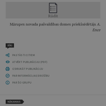
Mārupes novada pašvaldības domes priekšsēdētājs
A.
Ence
RĪKI
PASTĀSTI CITIEM
ATVĒRT PUBLIKĀCIJU (PDF)
IZDRUKĀT PUBLIKĀCIJU
PAR INFORMĀCIJAS DROŠĪBU
PAR ŠO GRUPU
NĀKAMAIS