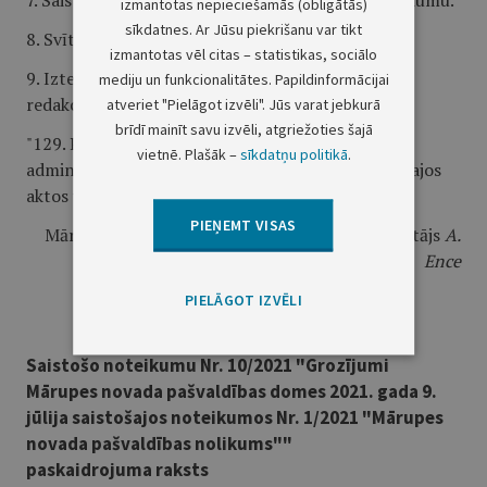
7. Saistošo noteikumu 69. punktā svītrot otro teikumu.
izmantotas nepieciešamās (obligātās)
sīkdatnes. Ar Jūsu piekrišanu var tikt
8. Svītrot saistošo noteikumu 91. punktu.
izmantotas vēl citas – statistikas, sociālo
9. Izteikt saistošo noteikumu 129. punktu šādā
mediju un funkcionalitātes. Papildinformācijai
redakcijā:
atveriet "Pielāgot izvēli". Jūs varat jebkurā
brīdī mainīt savu izvēli, atgriežoties šajā
"129. Pašvaldības izpilddirektora izdotus
vietnē. Plašāk –
sīkdatņu politikā
.
administratīvos aktus apstrīd domei, ja normatīvajos
aktos vai dome lēmumos nav noteikts citādi."
PIEŅEMT VISAS
Mārupes novada pašvaldības domes priekšsēdētājs
A.
Ence
PIELĀGOT IZVĒLI
Saistošo noteikumu Nr. 10/2021 "Grozījumi
Mārupes novada pašvaldības domes 2021. gada 9.
jūlija saistošajos noteikumos Nr. 1/2021 "Mārupes
novada pašvaldības nolikums""
paskaidrojuma raksts