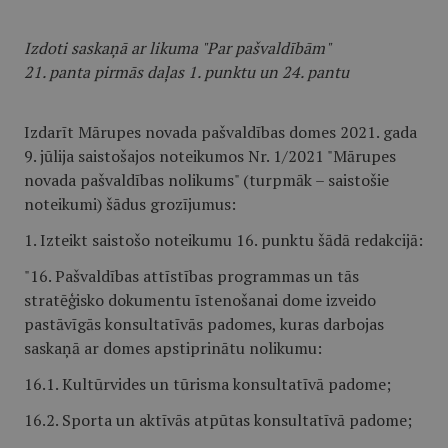
Izdoti saskaņā ar likuma "Par pašvaldībām"
21. panta pirmās daļas 1. punktu un 24. pantu
Izdarīt Mārupes novada pašvaldības domes 2021. gada
9. jūlija saistošajos noteikumos Nr. 1/2021 "Mārupes
novada pašvaldības nolikums" (turpmāk – saistošie
noteikumi) šādus grozījumus:
1. Izteikt saistošo noteikumu 16. punktu šādā redakcijā:
"16. Pašvaldības attīstības programmas un tās
stratēģisko dokumentu īstenošanai dome izveido
pastāvīgās konsultatīvās padomes, kuras darbojas
saskaņā ar domes apstiprinātu nolikumu:
16.1. Kultūrvides un tūrisma konsultatīvā padome;
16.2. Sporta un aktīvās atpūtas konsultatīvā padome;