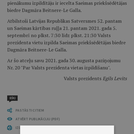
pienākumu izpildītāju ir iecelta Saeimas priekšsēdētājas
biedre Dagmāra Beitnere-Le Galla.
Atbilstoši Latvijas Republikas Satversmes 52. pantam
un Saeimas kārtības ruļļa 21. pantam 2021. gada 5.
septembrī no plkst. 7:30 līdz plkst. 21:30 Valsts
prezidenta vietu izpilda Saeimas priekšsēdētājas biedre
Dagmāra Beitnere-Le Galla.
Ar šo atceļu savu 2021. gada 30. augusta paziņojumu
Nr. 20 "Par Valsts prezidenta vietas izpildīšanu".
Valsts prezidents
Egils Levits
RĪKI
PASTĀSTI CITIEM
ATVĒRT PUBLIKĀCIJU (PDF)
IZDRUKĀT PUBLIKĀCIJU