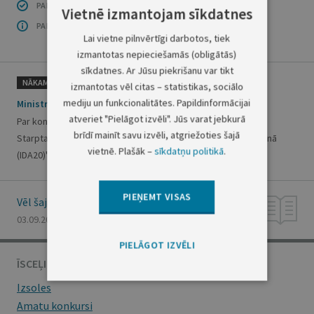
PAR INFORMĀCIJAS DROŠĪBU
Vietnē izmantojam sīkdatnes
PAR ŠO GRUPU
Lai vietne pilnvērtīgi darbotos, tiek
izmantotas nepieciešamās (obligātās)
sīkdatnes. Ar Jūsu piekrišanu var tikt
NĀKAMAIS
izmantotas vēl citas – statistikas, sociālo
mediju un funkcionalitātes. Papildinformācijai
Ministru kabineta rīkojums Nr. 615
atveriet "Pielāgot izvēli". Jūs varat jebkurā
Par konceptuālo ziņojumu "Par Latvijas Republikas dalību
brīdī mainīt savu izvēli, atgriežoties šajā
Starptautiskās Attīstības asociācijas resursu 20. papildināšanā
vietnē. Plašāk –
sīkdatņu politikā
.
(IDA20)"
PIEŅEMT VISAS
Vēl šajā numurā
03.09.2021., Nr. 170
PIELĀGOT IZVĒLI
ĪSCEĻI
Izsoles
Amatu konkursi