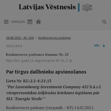
SADAĻAS
26.08.2021., Nr. 164
Konkurences padome
2021/164.4
RĪKI
Konkurences padomes lēmums Nr. 25
Rīgā 2021. gada 12. augustā (prot. Nr. 52, 2. §)
Par tirgus dalībnieku apvienošanos
Lieta Nr. KL\2.2-4\21\13
"Par Luxembourg Investment Company
422 S.à.r.l.
vienpersoniskas izšķirošas ietekmes iegūšanu pār
SIA "Energia Verde""
Konkurences padome (turpmāk – KP) 14.07.2021.