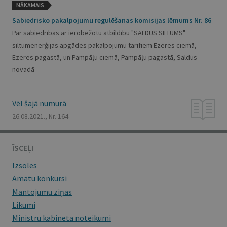
NĀKAMAIS
Sabiedrisko pakalpojumu regulēšanas komisijas lēmums Nr. 86
Par sabiedrības ar ierobežotu atbildību "SALDUS SILTUMS"
siltumenerģijas apgādes pakalpojumu tarifiem Ezeres ciemā,
Ezeres pagastā, un Pampāļu ciemā, Pampāļu pagastā, Saldus
novadā
Vēl šajā numurā
26.08.2021., Nr. 164
ĪSCEĻI
Izsoles
Amatu konkursi
Mantojumu ziņas
Likumi
Ministru kabineta noteikumi