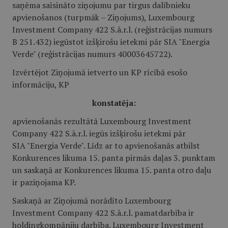
saņēma saīsināto ziņojumu par tirgus dalībnieku
apvienošanos (turpmāk – Ziņojums), Luxembourg
Investment Company 422 S.à.r.l. (reģistrācijas numurs
B 251.432) iegūstot izšķirošu ietekmi pār SIA "Energia
Verde" (reģistrācijas numurs 40003645722).
Izvērtējot Ziņojumā ietverto un KP rīcībā esošo
informāciju, KP
konstatēja:
apvienošanās rezultātā Luxembourg Investment
Company 422 S.à.r.l. iegūs izšķirošu ietekmi pār
SIA "Energia Verde". Līdz ar to apvienošanās atbilst
Konkurences likuma 15. panta pirmās daļas 3. punktam
un saskaņā ar Konkurences likuma 15. panta otro daļu
ir paziņojama KP.
Saskaņā ar Ziņojumā norādīto Luxembourg
Investment Company 422 S.à.r.l. pamatdarbība ir
holdingkompāniju darbība. Luxembourg Investment