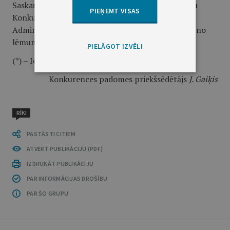
Saskaņā ar Konkurences likuma 8. panta otro daļu
PIEŅEMT VISAS
Konkurences padomes lēmumu var pārsūdzēt
Administratīvajā apgabaltiesā viena mēneša laikā no
lēmuma spēkā stāšanās dienas.
PIELĀGOT IZVĒLI
(*) – Ierobežotas pieejamības informācija
Konkurences padomes priekšsēdētājs
J. Gaiķis
RĪKI
PASTĀSTI CITIEM
ATVĒRT PUBLIKĀCIJU (PDF)
IZDRUKĀT PUBLIKĀCIJU
PAR INFORMĀCIJAS DROŠĪBU
PAR ŠO GRUPU