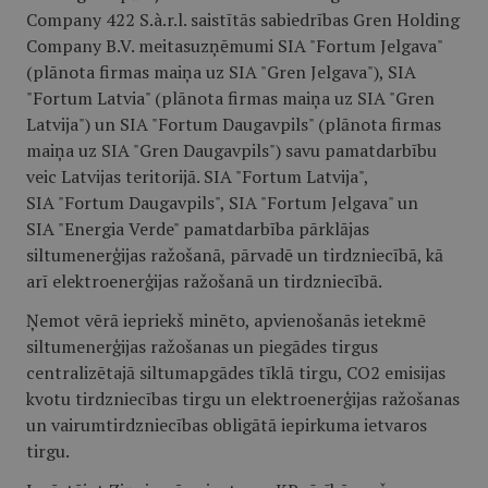
Company 422 S.à.r.l. saistītās sabiedrības Gren Holding
Company B.V. meitasuzņēmumi SIA "Fortum Jelgava"
(plānota firmas maiņa uz SIA "Gren Jelgava"), SIA
"Fortum Latvia" (plānota firmas maiņa uz SIA "Gren
Latvija") un SIA "Fortum Daugavpils" (plānota firmas
maiņa uz SIA "Gren Daugavpils") savu pamatdarbību
veic Latvijas teritorijā. SIA "Fortum Latvija",
SIA "Fortum Daugavpils", SIA "Fortum Jelgava" un
SIA "Energia Verde" pamatdarbība pārklājas
siltumenerģijas ražošanā, pārvadē un tirdzniecībā, kā
arī elektroenerģijas ražošanā un tirdzniecībā.
Ņemot vērā iepriekš minēto, apvienošanās ietekmē
siltumenerģijas ražošanas un piegādes tirgus
centralizētajā siltumapgādes tīklā tirgu, CO2 emisijas
kvotu tirdzniecības tirgu un elektroenerģijas ražošanas
un vairumtirdzniecības obligātā iepirkuma ietvaros
tirgu.