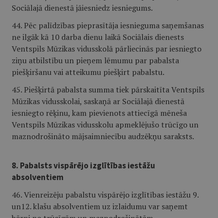
Sociālajā dienestā jāiesniedz iesniegums.
44. Pēc palīdzības pieprasītāja iesnieguma saņemšanas
ne ilgāk kā 10 darba dienu laikā Sociālais dienests
Ventspils Mūzikas vidusskolā pārliecinās par iesniegto
ziņu atbilstību un pieņem lēmumu par pabalsta
piešķiršanu vai atteikumu piešķirt pabalstu.
45. Piešķirtā pabalsta summa tiek pārskaitīta Ventspils
Mūzikas vidusskolai, saskaņā ar Sociālajā dienestā
iesniegto rēķinu, kam pievienots attiecīgā mēneša
Ventspils Mūzikas vidusskolu apmeklējušo trūcīgo un
maznodrošināto mājsaimniecību audzēkņu saraksts.
8. Pabalsts vispārējo izglītības iestāžu
absolventiem
46. Vienreizēju pabalstu vispārējo izglītības iestāžu 9.
un12. klašu absolventiem uz izlaidumu var saņemt