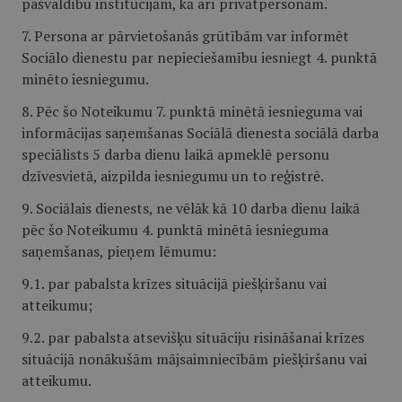
pašvaldību institūcijām, kā arī privātpersonām.
7. Persona ar pārvietošanās grūtībām var informēt
Sociālo dienestu par nepieciešamību iesniegt 4. punktā
minēto iesniegumu.
8. Pēc šo Noteikumu 7. punktā minētā iesnieguma vai
informācijas saņemšanas Sociālā dienesta sociālā darba
speciālists 5 darba dienu laikā apmeklē personu
dzīvesvietā, aizpilda iesniegumu un to reģistrē.
9. Sociālais dienests, ne vēlāk kā 10 darba dienu laikā
pēc šo Noteikumu 4. punktā minētā iesnieguma
saņemšanas, pieņem lēmumu:
9.1. par pabalsta krīzes situācijā piešķiršanu vai
atteikumu;
9.2. par pabalsta atsevišķu situāciju risināšanai krīzes
situācijā nonākušām mājsaimniecībām piešķiršanu vai
atteikumu.