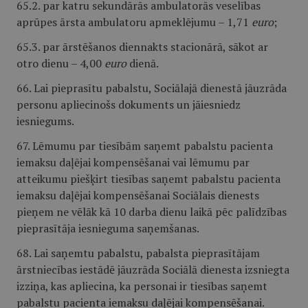
65.2. par katru sekundārās ambulatorās veselības
aprūpes ārsta ambulatoru apmeklējumu – 1,71
euro
;
65.3. par ārstēšanos diennakts stacionārā, sākot ar
otro dienu – 4,00
euro
dienā.
66. Lai pieprasītu pabalstu, Sociālajā dienestā jāuzrāda
personu apliecinošs dokuments un jāiesniedz
iesniegums.
67. Lēmumu par tiesībām saņemt pabalstu pacienta
iemaksu daļējai kompensēšanai vai lēmumu par
atteikumu piešķirt tiesības saņemt pabalstu pacienta
iemaksu daļējai kompensēšanai Sociālais dienests
pieņem ne vēlāk kā 10 darba dienu laikā pēc palīdzības
pieprasītāja iesnieguma saņemšanas.
68. Lai saņemtu pabalstu, pabalsta pieprasītājam
ārstniecības iestādē jāuzrāda Sociālā dienesta izsniegta
izziņa, kas apliecina, ka personai ir tiesības saņemt
pabalstu pacienta iemaksu daļējai kompensēšanai.