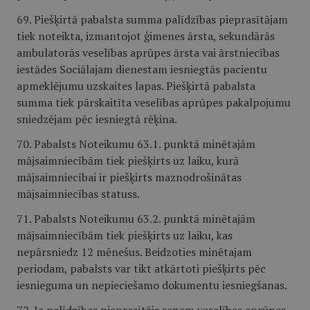
69. Piešķirtā pabalsta summa palīdzības pieprasītājam
tiek noteikta, izmantojot ģimenes ārsta, sekundārās
ambulatorās veselības aprūpes ārsta vai ārstniecības
iestādes Sociālajam dienestam iesniegtās pacientu
apmeklējumu uzskaites lapas. Piešķirtā pabalsta
summa tiek pārskaitīta veselības aprūpes pakalpojumu
sniedzējam pēc iesniegtā rēķina.
70. Pabalsts Noteikumu 63.1. punktā minētajām
mājsaimniecībām tiek piešķirts uz laiku, kurā
mājsaimniecībai ir piešķirts maznodrošinātas
mājsaimniecības statuss.
71. Pabalsts Noteikumu 63.2. punktā minētajām
mājsaimniecībām tiek piešķirts uz laiku, kas
nepārsniedz 12 mēnešus. Beidzoties minētajam
periodam, pabalsts var tikt atkārtoti piešķirts pēc
iesnieguma un nepieciešamo dokumentu iesniegšanas.