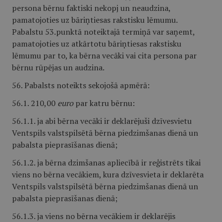
persona bērnu faktiski nekopj un neaudzina,
pamatojoties uz bāriņtiesas rakstisku lēmumu.
Pabalstu 53.punktā noteiktajā termiņā var saņemt,
pamatojoties uz atkārtotu bāriņtiesas rakstisku
lēmumu par to, ka bērna vecāki vai cita persona par
bērnu rūpējas un audzina.
56. Pabalsts noteikts sekojošā apmērā:
56.1. 210,00
euro
par katru bērnu:
56.1.1. ja abi bērna vecāki ir deklarējuši dzīvesvietu
Ventspils valstspilsētā bērna piedzimšanas dienā un
pabalsta pieprasīšanas dienā;
56.1.2. ja bērna dzimšanas apliecībā ir reģistrēts tikai
viens no bērna vecākiem, kura dzīvesvieta ir deklarēta
Ventspils valstspilsētā bērna piedzimšanas dienā un
pabalsta pieprasīšanas dienā;
56.1.3. ja viens no bērna vecākiem ir deklarējis