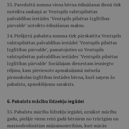
33. Paredzētā summa viena bērna ēdināšanai dienā tiek
noteikta saskaņā ar Ventspils valstspilsētas
pašvaldības iestādes "Ventspils pilsētas Izglītības
pārvalde" noteikto ēdināšanas maksu.
34. Piešķirtā pabalsta summa tiek pārskaitīta Ventspils
valstspilsētas pašvaldības iestādei "Ventspils pilsētas
Izglītības pārvalde", pamatojoties uz Ventspils
valstspilsētas pašvaldības iestādes "Ventspils pilsētas
Izglītības pārvalde" Sociālajam dienestam iesniegto
rēķinu, kam pievienots apmaksājamā mēneša
pirmsskolas izglītības iestādes bērna, kurš saņem šo
pabalstu, apmeklējumu saraksts.
6. Pabalsts mācību līdzekļu iegādei
35. Pabalstu mācību līdzekļu iegādei, uzsākot mācību
gadu, piešķir vienu reizi gadā bērniem no trūcīgām un
maznodrošinātām mājsaimniecībām, kuri mācās