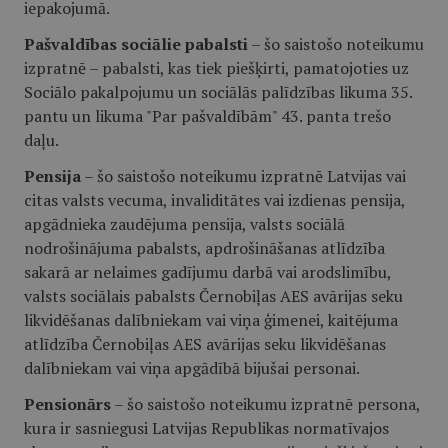
iepakojumā.
Pašvaldības sociālie pabalsti
– šo saistošo noteikumu
izpratnē – pabalsti, kas tiek piešķirti, pamatojoties uz
Sociālo pakalpojumu un sociālās palīdzības likuma 35.
pantu un likuma "Par pašvaldībām" 43. panta trešo
daļu.
Pensija
– šo saistošo noteikumu izpratnē Latvijas vai
citas valsts vecuma, invaliditātes vai izdienas pensija,
apgādnieka zaudējuma pensija, valsts sociālā
nodrošinājuma pabalsts, apdrošināšanas atlīdzība
sakarā ar nelaimes gadījumu darbā vai arodslimību,
valsts sociālais pabalsts Černobiļas AES avārijas seku
likvidēšanas dalībniekam vai viņa ģimenei, kaitējuma
atlīdzība Černobiļas AES avārijas seku likvidēšanas
dalībniekam vai viņa apgādībā bijušai personai.
Pensionārs
– šo saistošo noteikumu izpratnē persona,
kura ir sasniegusi Latvijas Republikas normatīvajos