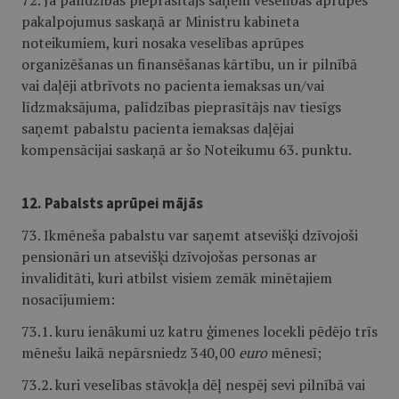
72. Ja palīdzības pieprasītājs saņem veselības aprūpes
pakalpojumus saskaņā ar Ministru kabineta
noteikumiem, kuri nosaka veselības aprūpes
organizēšanas un finansēšanas kārtību, un ir pilnībā
vai daļēji atbrīvots no pacienta iemaksas un/vai
līdzmaksājuma, palīdzības pieprasītājs nav tiesīgs
saņemt pabalstu pacienta iemaksas daļējai
kompensācijai saskaņā ar šo Noteikumu 63. punktu.
12. Pabalsts aprūpei mājās
73. Ikmēneša pabalstu var saņemt atsevišķi dzīvojoši
pensionāri un atsevišķi dzīvojošas personas ar
invaliditāti, kuri atbilst visiem zemāk minētajiem
nosacījumiem:
73.1. kuru ienākumi uz katru ģimenes locekli pēdējo trīs
mēnešu laikā nepārsniedz 340,00
euro
mēnesī;
73.2. kuri veselības stāvokļa dēļ nespēj sevi pilnībā vai