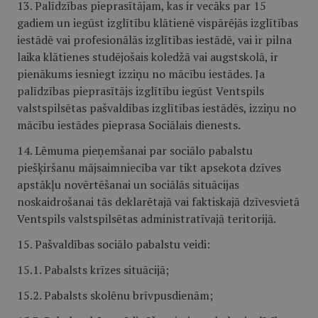
13. Palīdzības pieprasītājam, kas ir vecāks par 15
gadiem un iegūst izglītību klātienē vispārējās izglītības
iestādē vai profesionālās izglītības iestādē, vai ir pilna
laika klātienes studējošais koledžā vai augstskolā, ir
pienākums iesniegt izziņu no mācību iestādes. Ja
palīdzības pieprasītājs izglītību iegūst Ventspils
valstspilsētas pašvaldības izglītības iestādēs, izziņu no
mācību iestādes pieprasa Sociālais dienests.
14. Lēmuma pieņemšanai par sociālo pabalstu
piešķiršanu mājsaimniecība var tikt apsekota dzīves
apstākļu novērtēšanai un sociālās situācijas
noskaidrošanai tās deklarētajā vai faktiskajā dzīvesvietā
Ventspils valstspilsētas administratīvajā teritorijā.
15. Pašvaldības sociālo pabalstu veidi:
15.1. Pabalsts krīzes situācijā;
15.2. Pabalsts skolēnu brīvpusdienām;