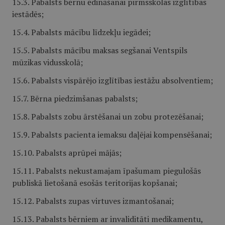
15.3. Pabalsts bērnu ēdināšanai pirmsskolas izglītības
iestādēs;
15.4. Pabalsts mācību līdzekļu iegādei;
15.5. Pabalsts mācību maksas segšanai Ventspils
mūzikas vidusskolā;
15.6. Pabalsts vispārējo izglītības iestāžu absolventiem;
15.7. Bērna piedzimšanas pabalsts;
15.8. Pabalsts zobu ārstēšanai un zobu protezēšanai;
15.9. Pabalsts pacienta iemaksu daļējai kompensēšanai;
15.10. Pabalsts aprūpei mājās;
15.11. Pabalsts nekustamajam īpašumam piegulošās
publiskā lietošanā esošās teritorijas kopšanai;
15.12. Pabalsts zupas virtuves izmantošanai;
15.13. Pabalsts bērniem ar invaliditāti medikamentu,