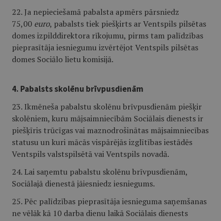
22. Ja nepieciešamā pabalsta apmērs pārsniedz
75,00
euro
, pabalsts tiek piešķirts ar Ventspils pilsētas
domes izpilddirektora rīkojumu, pirms tam palīdzības
pieprasītāja iesniegumu izvērtējot Ventspils pilsētas
domes Sociālo lietu komisijā.
4. Pabalsts skolēnu brīvpusdienām
23. Ikmēneša pabalstu skolēnu brīvpusdienām piešķir
skolēniem, kuru mājsaimniecībām Sociālais dienests ir
piešķīris trūcīgas vai maznodrošinātas mājsaimniecības
statusu un kuri mācās vispārējās izglītības iestādēs
Ventspils valstspilsētā vai Ventspils novadā.
24. Lai saņemtu pabalstu skolēnu brīvpusdienām,
Sociālajā dienestā jāiesniedz iesniegums.
25. Pēc palīdzības pieprasītāja iesnieguma saņemšanas
ne vēlāk kā 10 darba dienu laikā Sociālais dienests