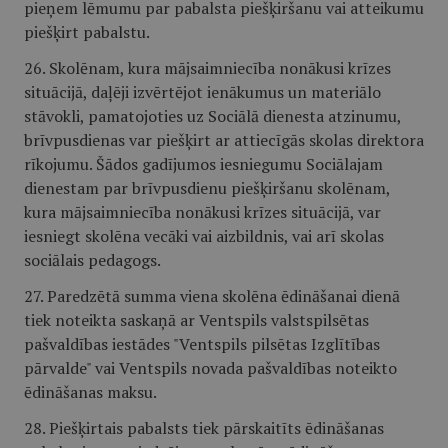
pieņem lēmumu par pabalsta piešķiršanu vai atteikumu
piešķirt pabalstu.
26. Skolēnam, kura mājsaimniecība nonākusi krīzes
situācijā, daļēji izvērtējot ienākumus un materiālo
stāvokli, pamatojoties uz Sociālā dienesta atzinumu,
brīvpusdienas var piešķirt ar attiecīgās skolas direktora
rīkojumu. Šādos gadījumos iesniegumu Sociālajam
dienestam par brīvpusdienu piešķiršanu skolēnam,
kura mājsaimniecība nonākusi krīzes situācijā, var
iesniegt skolēna vecāki vai aizbildnis, vai arī skolas
sociālais pedagogs.
27. Paredzētā summa viena skolēna ēdināšanai dienā
tiek noteikta saskaņā ar Ventspils valstspilsētas
pašvaldības iestādes "Ventspils pilsētas Izglītības
pārvalde" vai Ventspils novada pašvaldības noteikto
ēdināšanas maksu.
28. Piešķirtais pabalsts tiek pārskaitīts ēdināšanas