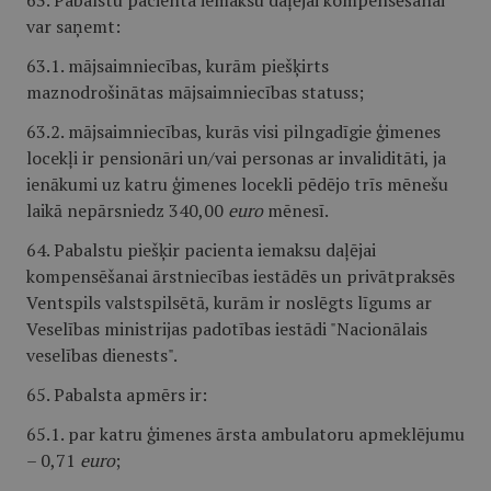
63. Pabalstu pacienta iemaksu daļējai kompensēšanai
var saņemt:
63.1. mājsaimniecības, kurām piešķirts
maznodrošinātas mājsaimniecības statuss;
63.2. mājsaimniecības, kurās visi pilngadīgie ģimenes
locekļi ir pensionāri un/vai personas ar invaliditāti, ja
ienākumi uz katru ģimenes locekli pēdējo trīs mēnešu
laikā nepārsniedz 340,00
euro
mēnesī.
64. Pabalstu piešķir pacienta iemaksu daļējai
kompensēšanai ārstniecības iestādēs un privātpraksēs
Ventspils valstspilsētā, kurām ir noslēgts līgums ar
Veselības ministrijas padotības iestādi "Nacionālais
veselības dienests".
65. Pabalsta apmērs ir:
65.1. par katru ģimenes ārsta ambulatoru apmeklējumu
– 0,71
euro
;