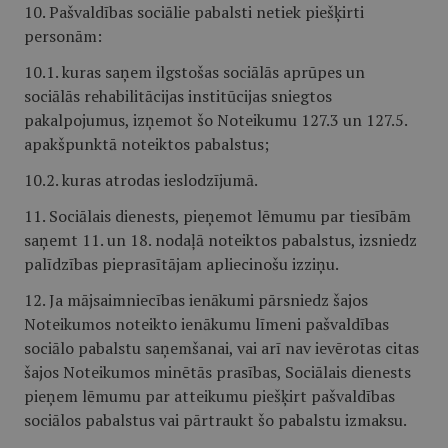
10. Pašvaldības sociālie pabalsti netiek piešķirti
personām:
10.1. kuras saņem ilgstošas sociālās aprūpes un
sociālās rehabilitācijas institūcijas sniegtos
pakalpojumus, izņemot šo Noteikumu 127.3 un 127.5.
apakšpunktā noteiktos pabalstus;
10.2. kuras atrodas ieslodzījumā.
11. Sociālais dienests, pieņemot lēmumu par tiesībām
saņemt 11. un 18. nodaļā noteiktos pabalstus, izsniedz
palīdzības pieprasītājam apliecinošu izziņu.
12. Ja mājsaimniecības ienākumi pārsniedz šajos
Noteikumos noteikto ienākumu līmeni pašvaldības
sociālo pabalstu saņemšanai, vai arī nav ievērotas citas
šajos Noteikumos minētās prasības, Sociālais dienests
pieņem lēmumu par atteikumu piešķirt pašvaldības
sociālos pabalstus vai pārtraukt šo pabalstu izmaksu.