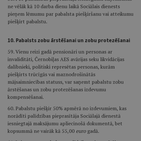
ne vēlāk kā 10 darba dienu laikā Sociālais dienests
pieņem lēmumu par pabalsta piešķiršanu vai atteikumu
piešķirt pabalstu.
10. Pabalsts zobu ārstēšanai un zobu protezēšanai
59. Vienu reizi gadā pensionāri un personas ar
invaliditāti, Černobiļas AES avārijas seku likvidācijas
dalībnieki, politiski represētas personas, kurām
piešķirts trūcīgās vai maznodrošinātās
mājsaimniecības statuss, var saņemt pabalstu zobu
ārstēšanas un zobu protezēšanas izdevumu
kompensēšanai.
60. Pabalstu piešķir 50% apmērā no izdevumiem, kas
norādīti palīdzības pieprasītāja Sociālajā dienestā
iesniegtajā maksājumu apliecinošā dokumentā, bet
kopsummā ne vairāk kā 55,00
euro
gadā.