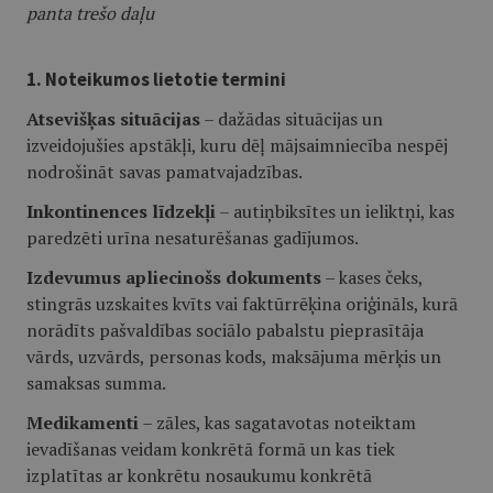
panta trešo daļu
1. Noteikumos lietotie termini
Atsevišķas situācijas
– dažādas situācijas un
izveidojušies apstākļi, kuru dēļ mājsaimniecība nespēj
nodrošināt savas pamatvajadzības.
Inkontinences līdzekļi
– autiņbiksītes un ieliktņi, kas
paredzēti urīna nesaturēšanas gadījumos.
Izdevumus apliecinošs dokuments
– kases čeks,
stingrās uzskaites kvīts vai faktūrrēķina oriģināls, kurā
norādīts pašvaldības sociālo pabalstu pieprasītāja
vārds, uzvārds, personas kods, maksājuma mērķis un
samaksas summa.
Medikamenti
– zāles, kas sagatavotas noteiktam
ievadīšanas veidam konkrētā formā un kas tiek
izplatītas ar konkrētu nosaukumu konkrētā