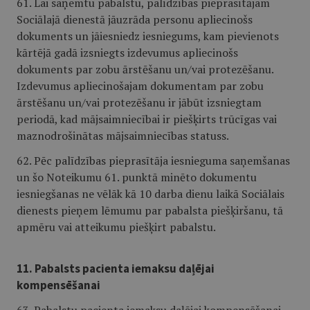
61. Lai saņemtu pabalstu, palīdzības pieprasītājam
Sociālajā dienestā jāuzrāda personu apliecinošs
dokuments un jāiesniedz iesniegums, kam pievienots
kārtējā gadā izsniegts izdevumus apliecinošs
dokuments par zobu ārstēšanu un/vai protezēšanu.
Izdevumus apliecinošajam dokumentam par zobu
ārstēšanu un/vai protezēšanu ir jābūt izsniegtam
periodā, kad mājsaimniecībai ir piešķirts trūcīgas vai
maznodrošinātas mājsaimniecības statuss.
62. Pēc palīdzības pieprasītāja iesnieguma saņemšanas
un šo Noteikumu 61. punktā minēto dokumentu
iesniegšanas ne vēlāk kā 10 darba dienu laikā Sociālais
dienests pieņem lēmumu par pabalsta piešķiršanu, tā
apmēru vai atteikumu piešķirt pabalstu.
11. Pabalsts pacienta iemaksu daļējai
kompensēšanai