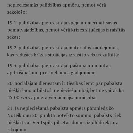
nepieciešamās palīdzības apmēru, ņemot vērā
sekojošo:
19.1. palīdzības pieprasītāja spēju apmierināt savas
pamatvajadzības, ņemot vērā krīzes situācijas izraisītās
sekas;
19.2. palīdzības pieprasītāja materiālos zaudējumus,
kas radušies krīzes situācijas izraisīto seku rezultātā;
19.3. palīdzības pieprasītāja īpašuma un mantas
apdrošināšanu pret nelaimes gadījumiem.
20. Sociālajam dienestam ir tiesības lemt par pabalsta
piešķiršanu atbilstoši nepieciešamībai, bet ne vairāk kā
45,00
euro
apmērā vienai mājsaimniecībai.
21. Ja nepieciešamā pabalsta apmērs pārsniedz šo
Noteikumu 20. punktā noteikto summu, pabalsts tiek
piešķirts ar Ventspils pilsētas domes izpilddirektora
rīkojumu.