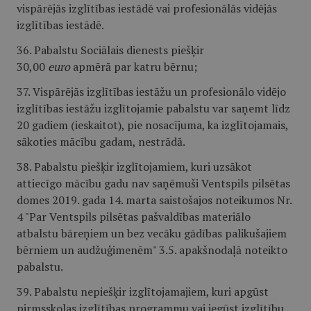
vispārējās izglītības iestādē vai profesionālās vidējās
izglītības iestādē.
36. Pabalstu Sociālais dienests piešķir
30,00
euro
apmērā par katru bērnu;
37. Vispārējās izglītības iestāžu un profesionālo vidējo
izglītības iestāžu izglītojamie pabalstu var saņemt līdz
20 gadiem (ieskaitot), pie nosacījuma, ka izglītojamais,
sākoties mācību gadam, nestrādā.
38. Pabalstu piešķir izglītojamiem, kuri uzsākot
attiecīgo mācību gadu nav saņēmuši Ventspils pilsētas
domes 2019. gada 14. marta saistošajos noteikumos Nr.
4 "Par Ventspils pilsētas pašvaldības materiālo
atbalstu bāreņiem un bez vecāku gādības palikušajiem
bērniem un audžuģimenēm" 3.5. apakšnodaļā noteikto
pabalstu.
39. Pabalstu nepiešķir izglītojamajiem, kuri apgūst
pirmsskolas izglītības programmu vai iegūst izglītību