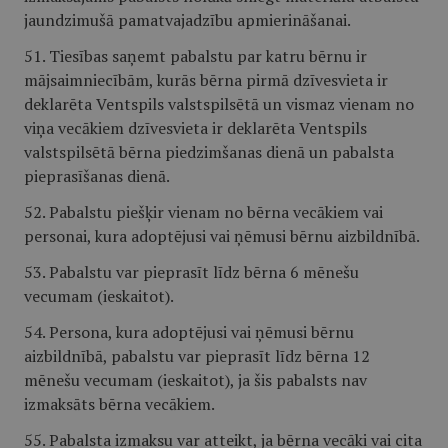
jaundzimušā pamatvajadzību apmierināšanai.
51. Tiesības saņemt pabalstu par katru bērnu ir
mājsaimniecībām, kurās bērna pirmā dzīvesvieta ir
deklarēta Ventspils valstspilsētā un vismaz vienam no
viņa vecākiem dzīvesvieta ir deklarēta Ventspils
valstspilsētā bērna piedzimšanas dienā un pabalsta
pieprasīšanas dienā.
52. Pabalstu piešķir vienam no bērna vecākiem vai
personai, kura adoptējusi vai ņēmusi bērnu aizbildnībā.
53. Pabalstu var pieprasīt līdz bērna 6 mēnešu
vecumam (ieskaitot).
54. Persona, kura adoptējusi vai ņēmusi bērnu
aizbildnībā, pabalstu var pieprasīt līdz bērna 12
mēnešu vecumam (ieskaitot), ja šis pabalsts nav
izmaksāts bērna vecākiem.
55. Pabalsta izmaksu var atteikt, ja bērna vecāki vai cita