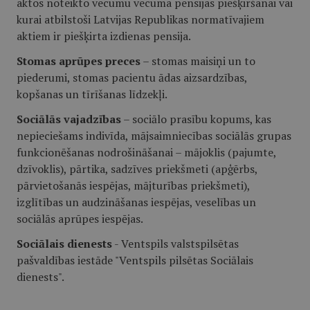
aktos noteikto vecumu vecuma pensijas piešķiršanai vai
kurai atbilstoši Latvijas Republikas normatīvajiem
aktiem ir piešķirta izdienas pensija.
Stomas aprūpes preces
– stomas maisiņi un to
piederumi, stomas pacientu ādas aizsardzības,
kopšanas un tīrīšanas līdzekļi.
Sociālās vajadzības
– sociālo prasību kopums, kas
nepieciešams indivīda, mājsaimniecības sociālās grupas
funkcionēšanas nodrošināšanai – mājoklis (pajumte,
dzīvoklis), pārtika, sadzīves priekšmeti (apģērbs,
pārvietošanās iespējas, mājturības priekšmeti),
izglītības un audzināšanas iespējas, veselības un
sociālās aprūpes iespējas.
Sociālais dienests
- Ventspils valstspilsētas
pašvaldības iestāde "Ventspils pilsētas Sociālais
dienests".