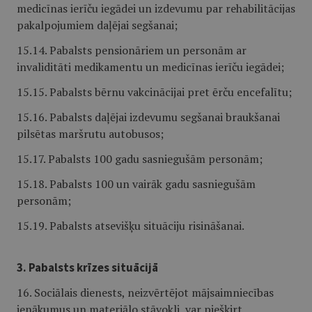
medicīnas ierīču iegādei un izdevumu par rehabilitācijas
pakalpojumiem daļējai segšanai;
15.14. Pabalsts pensionāriem un personām ar
invaliditāti medikamentu un medicīnas ierīču iegādei;
15.15. Pabalsts bērnu vakcinācijai pret ērču encefalītu;
15.16. Pabalsts daļējai izdevumu segšanai braukšanai
pilsētas maršrutu autobusos;
15.17. Pabalsts 100 gadu sasniegušām personām;
15.18. Pabalsts 100 un vairāk gadu sasniegušām
personām;
15.19. Pabalsts atsevišķu situāciju risināšanai.
3. Pabalsts krīzes situācijā
16. Sociālais dienests, neizvērtējot mājsaimniecības
ienākumus un materiālo stāvokli, var piešķirt