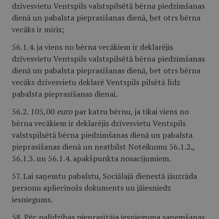
dzīvesvietu Ventspils valstspilsētā bērna piedzimšanas
dienā un pabalsta pieprasīšanas dienā, bet otrs bērna
vecāks ir miris;
56.1.4. ja viens no bērna vecākiem ir deklarējis
dzīvesvietu Ventspils valstspilsētā bērna piedzimšanas
dienā un pabalsta pieprasīšanas dienā, bet otrs bērna
vecāks dzīvesvietu deklarē Ventspils pilsētā līdz
pabalsta pieprasīšanas dienai.
56.2. 105,00
euro
par katru bērnu, ja tikai viens no
bērna vecākiem ir deklarējis dzīvesvietu Ventspils
valstspilsētā bērna piedzimšanas dienā un pabalsta
pieprasīšanas dienā un neatbilst Noteikumu 56.1.2.,
56.1.3. un 56.1.4. apakšpunkta nosacījumiem.
57. Lai saņemtu pabalstu, Sociālajā dienestā jāuzrāda
personu apliecinošs dokuments un jāiesniedz
iesniegums.
58. Pēc palīdzības pieprasītāja iesnieguma saņemšanas