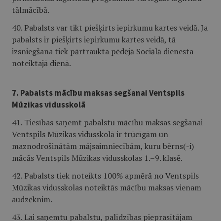
tālmācībā.
40. Pabalsts var tikt piešķirts iepirkumu kartes veidā. Ja
pabalsts ir piešķirts iepirkumu kartes veidā, tā
izsniegšana tiek pārtraukta pēdējā Sociālā dienesta
noteiktajā dienā.
7. Pabalsts mācību maksas segšanai Ventspils
Mūzikas vidusskolā
41. Tiesības saņemt pabalstu mācību maksas segšanai
Ventspils Mūzikas vidusskolā ir trūcīgām un
maznodrošinātām mājsaimniecībām, kuru bērns(-i)
mācās Ventspils Mūzikas vidusskolas 1.–9. klasē.
42. Pabalsts tiek noteikts 100% apmērā no Ventspils
Mūzikas vidusskolas noteiktās mācību maksas vienam
audzēknim.
43. Lai saņemtu pabalstu, palīdzības pieprasītājam