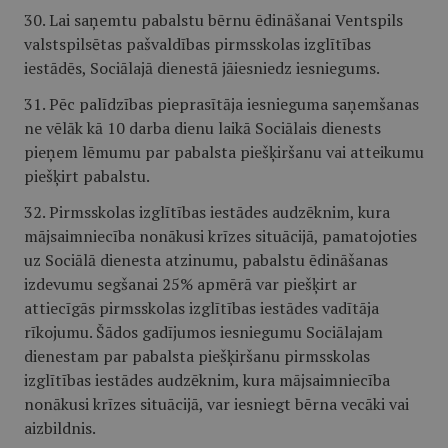
30. Lai saņemtu pabalstu bērnu ēdināšanai Ventspils
valstspilsētas pašvaldības pirmsskolas izglītības
iestādēs, Sociālajā dienestā jāiesniedz iesniegums.
31. Pēc palīdzības pieprasītāja iesnieguma saņemšanas
ne vēlāk kā 10 darba dienu laikā Sociālais dienests
pieņem lēmumu par pabalsta piešķiršanu vai atteikumu
piešķirt pabalstu.
32. Pirmsskolas izglītības iestādes audzēknim, kura
mājsaimniecība nonākusi krīzes situācijā, pamatojoties
uz Sociālā dienesta atzinumu, pabalstu ēdināšanas
izdevumu segšanai 25% apmērā var piešķirt ar
attiecīgās pirmsskolas izglītības iestādes vadītāja
rīkojumu. Šādos gadījumos iesniegumu Sociālajam
dienestam par pabalsta piešķiršanu pirmsskolas
izglītības iestādes audzēknim, kura mājsaimniecība
nonākusi krīzes situācijā, var iesniegt bērna vecāki vai
aizbildnis.