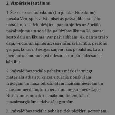
2. Vispārīgie jautājumi
1. Šie saistošie noteikumi (turpmāk – Noteikumi)
nosaka Ventspils valstspilsētas pašvaldības sociālo
pabalstu, kas tiek piešķirti, pamatojoties uz Sociālo
pakalpojumu un sociālās palīdzības likuma 36. panta
sesto daļu un likuma "Par pašvaldībām" 43. panta trešo
daļu, veidus un apmērus, saņemšanas kārtību, personu
grupas, kuras ir tiesīgas saņemt šos pabalstus, kā arī
pieņemto lēmumu apstrīdēšanas un pārsūdzēšanas
kārtību.
2. Pašvaldības sociālo pabalstu mērķis ir sniegt
materiālu atbalstu krīzes situācijā nonākušām
trūcīgām un maznodrošinātām mājsaimniecībām un
mājsaimniecībām, kuru ienākumi nepārsniedz šajos
Noteikumos noteikto ienākumu līmeni, kā arī
mazaizsargātām iedzīvotāju grupām.
3. Pašvaldības sociālie pabalsti tiek piešķirti personām,