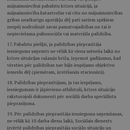
mājsaimniecībai pabalstu krīzes situācijā, ja
mājsaimniecība katastrofas vai citu no mājsaimniecības
gribas neatkarīgu apstākļu dēļ pati saviem spēkiem
nespēj nodrošināt savas pamatvajadzības un tai ir
nepieciešama psihosociāla vai materiāla palīdzība.
17. Pabalstu piešķir, ja palīdzības pieprasītāja
iesniegums saņemts ne vēlāk kā viena mēneša laikā no
krīzes situācijas rašanās brīža, izņemot gadījumus, kad
vērsties pēc palīdzības nav bijis iespējams objektīvu
iemeslu dēļ (piemēram, ārstēšanās stacionārā).
18. Palīdzības pieprasītājam, ja tas iespējams,
iesniegumam ir jāpievieno atbilstoši, krīzes situāciju
raksturojoši dokumenti pēc sociālā darba speciālista
pieprasījuma.
19. Pēc palīdzības pieprasītāja iesnieguma saņemšanas,
ne vēlāk kā 10 darba dienu laikā, Sociālais dienests
izvērtē palīdzības pieprasītāja sociālo situāciju un