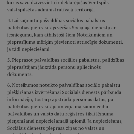
kuras savu dzīvesvietu ir deklarējušas Ventspils
valstspilsētas administratīvajā teritorijā.
4. Lai saņemtu pašvaldības sociālos pabalstus
palīdzības pieprasītājs vēršas Sociālajā dienestā ar
iesniegumu, kam atbilstoši šiem Noteikumiem un
pieprasījuma mērķim pievienoti attiecīgie dokumenti,
ja tādi nepieciešami.
5. Pieprasot pašvaldības sociālos pabalstus, palīdzības
pieprasītājam jāuzrāda personu apliecinošs
dokuments.
6. Noteikumos noteikto pašvaldības sociālo pabalstu
piešķiršanas izvērtēšanai Sociālais dienests pārbauda
informāciju, tostarp apstrādā personas datus, par
palīdzības pieprasītāju un viņa mājsaimniecību
pašvaldības un valsts datu reģistros tikai lēmuma
pieņemšanai nepieciešamajā apjomā. Ja nepieciešams,
Sociālais dienests pieprasa ziņas no valsts un