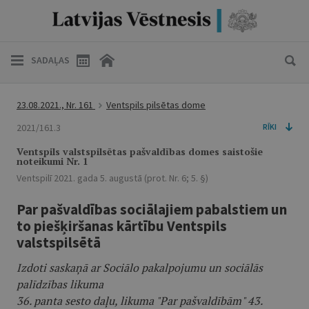
SADAĻAS
23.08.2021., Nr. 161
Ventspils pilsētas dome
2021/161.3
RĪKI
Ventspils valstspilsētas pašvaldības domes saistošie
noteikumi Nr. 1
Ventspilī 2021. gada 5. augustā (prot. Nr. 6; 5. §)
Par pašvaldības sociālajiem pabalstiem un
to piešķiršanas kārtību Ventspils
valstspilsētā
Izdoti saskaņā ar Sociālo pakalpojumu un sociālās
palīdzības likuma
36. panta sesto daļu, likuma "Par pašvaldībām" 43.