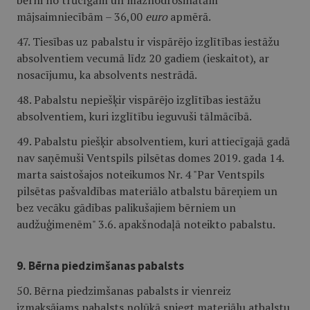
bērni no trūcīgām un maznodrošinātām
mājsaimniecībām – 36,00
euro
apmērā.
47. Tiesības uz pabalstu ir vispārējo izglītības iestāžu
absolventiem vecumā līdz 20 gadiem (ieskaitot), ar
nosacījumu, ka absolvents nestrādā.
48. Pabalstu nepiešķir vispārējo izglītības iestāžu
absolventiem, kuri izglītību ieguvuši tālmācībā.
49. Pabalstu piešķir absolventiem, kuri attiecīgajā gadā
nav saņēmuši Ventspils pilsētas domes 2019. gada 14.
marta saistošajos noteikumos Nr. 4 "Par Ventspils
pilsētas pašvaldības materiālo atbalstu bāreņiem un
bez vecāku gādības palikušajiem bērniem un
audžuģimenēm" 3.6. apakšnodaļā noteikto pabalstu.
9. Bērna piedzimšanas pabalsts
50. Bērna piedzimšanas pabalsts ir vienreiz
izmaksājams pabalsts nolūkā sniegt materiālu atbalstu