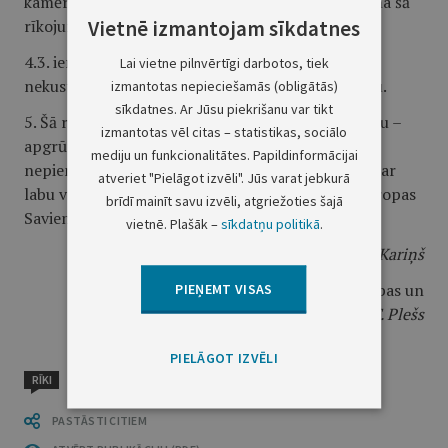
kamēr Liepājas valstspilsētas pašvaldība nodrošina šā
Vietnē izmantojam sīkdatnes
rīkojuma 1. punktā minētās funkcijas īstenošanu;
4.3. ierakstīt atzīmi par aizliegumu atsavināt
Lai vietne pilnvērtīgi darbotos, tiek
nekustamo īpašumu un apgrūtināt to ar hipotēku.
izmantotas nepieciešamās (obligātās)
sīkdatnes. Ar Jūsu piekrišanu var tikt
5. Šā rīkojuma 4.3. apakšpunktā minēto aizliegumu –
izmantotas vēl citas – statistikas, sociālo
apgrūtināt nekustamo īpašumu ar hipotēku –
mediju un funkcionalitātes. Papildinformācijai
nepiemēro, ja nekustamais īpašums tiek ieķīlāts par
atveriet "Pielāgot izvēli". Jūs varat jebkurā
labu valstij (Valsts kases personā), lai saņemtu Eiropas
brīdī mainīt savu izvēli, atgriežoties šajā
Savienības fondu atbalstu.
vietnē. Plašāk –
sīkdatņu politikā
.
Ministru prezidents
A. K. Kariņš
Vides aizsardzības un
PIEŅEMT VISAS
reģionālās attīstības ministrs
A. T. Plešs
PIELĀGOT IZVĒLI
RĪKI
PASTĀSTI CITIEM