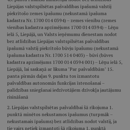
Liepājas valstspilsētas pašvaldības īpašumā valstij
piekrītošo zemes īpašumu (nekustamā īpašuma
kadastra Nr. 1700 014 0394) – zemes vienību (zemes
vienības kadastra apzīmējums 1700 014 0394) – Lēņu
ielā 5, Liepājā, un Valsts ieņēmumu dienestam nodot
bez atlīdzības Liepājas valstspilsētas pašvaldības
īpašumā valstij piekrītošo būvju īpašumu (nekustamā
īpašuma kadastra Nr. 1700 514 0403) – būvi (būves
kadastra apzīmējums 1700 014 0394 001) – Lēņu ielā 5,
Liepājā, lai saskaņā ar likuma "Par pašvaldībām" 15.
panta pirmās daļas 9. punktu tos izmantotu
pašvaldības autonomās funkcijas īstenošanai –
palīdzības sniegšanai iedzīvotājiem dzīvokļa jautājumu
risināšanā
2. Liepājas valstspilsētas pašvaldībai šā rīkojuma 1.
punktā minētos nekustamos īpašumus (turpmāk –
nekustamais īpašums) bez atlīdzības nodot valstij, ja
tie vairs netiek izmantoti šā rīkojuma 1. punktā