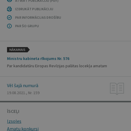
ATVĒRT PUBLIKĀCIJU (PDF)
IZDRUKĀT PUBLIKĀCIJU
PAR INFORMĀCIJAS DROŠĪBU
PAR ŠO GRUPU
NĀKAMAIS
Ministru kabineta rīkojums Nr. 576
Par kandidatūru Eiropas Revīzijas palātas locekļa amatam
Vēl šajā numurā
19.08.2021., Nr. 159
ĪSCEĻI
Izsoles
Amatu konkursi