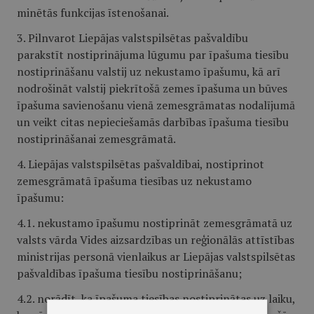
minētās funkcijas īstenošanai.
3. Pilnvarot Liepājas valstspilsētas pašvaldību
parakstīt nostiprinājuma lūgumu par īpašuma tiesību
nostiprināšanu valstij uz nekustamo īpašumu, kā arī
nodrošināt valstij piekrītošā zemes īpašuma un būves
īpašuma savienošanu vienā zemesgrāmatas nodalījumā
un veikt citas nepieciešamās darbības īpašuma tiesību
nostiprināšanai zemesgrāmatā.
4. Liepājas valstspilsētas pašvaldībai, nostiprinot
zemesgrāmatā īpašuma tiesības uz nekustamo
īpašumu:
4.1. nekustamo īpašumu nostiprināt zemesgrāmatā uz
valsts vārda Vides aizsardzības un reģionālās attīstības
ministrijas personā vienlaikus ar Liepājas valstspilsētas
pašvaldības īpašuma tiesību nostiprināšanu;
4.2. norādīt, ka īpašuma tiesības nostiprinātas uz laiku,