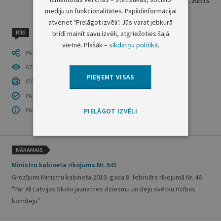
Finanšu ministrs
J. Reirs
mediju un funkcionalitātes. Papildinformācijai
atveriet "Pielāgot izvēli". Jūs varat jebkurā
RĪKI
brīdī mainīt savu izvēli, atgriežoties šajā
vietnē. Plašāk –
sīkdatņu politikā
.
PASTĀSTI CITIEM
ATVĒRT PUBLIKĀCIJU (PDF)
PIEŅEMT VISAS
IZDRUKĀT PUBLIKĀCIJU
PAR INFORMĀCIJAS DROŠĪBU
PAR ŠO GRUPU
PIELĀGOT IZVĒLI
NĀKAMAIS
Ministru kabineta rīkojums Nr. 541
Grozījumi Ministru kabineta 2019. gada 8. februāra rīkojumā Nr. 46
"Par XII Latvijas Skolu jaunatnes dziesmu un deju svētku rīcības
komiteju"