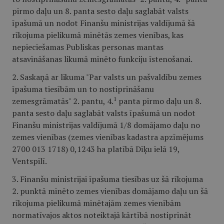
pirmo daļu un 8. panta sesto daļu saglabāt valsts
īpašumā un nodot Finanšu ministrijas valdījumā šā
rīkojuma pielikumā minētās zemes vienības, kas
nepieciešamas Publiskas personas mantas
atsavināšanas likumā minēto funkciju īstenošanai.
2. Saskaņā ar likuma "Par valsts un pašvaldību zemes
īpašuma tiesībām un to nostiprināšanu
1
zemesgrāmatās" 2. pantu, 4.
panta pirmo daļu un 8.
panta sesto daļu saglabāt valsts īpašumā un nodot
Finanšu ministrijas valdījumā 1/8 domājamo daļu no
zemes vienības (zemes vienības kadastra apzīmējums
2700 013 1718) 0,1243 ha platībā Dīķu ielā 19,
Ventspilī.
3. Finanšu ministrijai īpašuma tiesības uz šā rīkojuma
2. punktā minēto zemes vienības domājamo daļu un šā
rīkojuma pielikumā minētajām zemes vienībām
normatīvajos aktos noteiktajā kārtībā nostiprināt