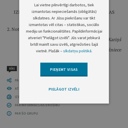
PARAKSTĪTS EPĀRSKATOS,
Lai vietne pilnvērtīgi darbotos, tiek
izmantotas nepieciešamās (obligātās)
IZMANTOJOT EPĀRSKATU AUTENTIFIKĀCIJAS
sīkdatnes. Ar Jūsu piekrišanu var tikt
RĪKUS"
izmantotas vēl citas – statistikas, sociālo
2. Noteikumi stājas spēkā 2021. gada 1. jūlijā.
mediju un funkcionalitātes. Papildinformācijai
atveriet "Pielāgot izvēli". Jūs varat jebkurā
Ministru prezidents
A. K. Kariņš
brīdī mainīt savu izvēli, atgriežoties šajā
Izglītības un zinātnes ministre
A. Muižniece
vietnē. Plašāk –
sīkdatņu politikā
.
RĪKI
PIEŅEMT VISAS
PASTĀSTI CITIEM
ATVĒRT PUBLIKĀCIJU (PDF)
PIELĀGOT IZVĒLI
IZDRUKĀT PUBLIKĀCIJU
PAR INFORMĀCIJAS DROŠĪBU
PAR ŠO GRUPU