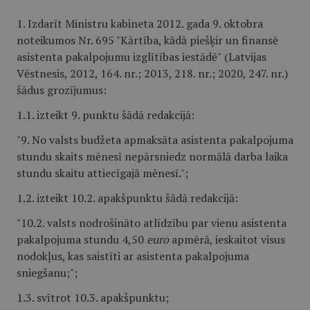
1. Izdarīt Ministru kabineta 2012. gada 9. oktobra
noteikumos Nr. 695 "Kārtība, kādā piešķir un finansē
asistenta pakalpojumu izglītības iestādē"
(Latvijas
Vēstnesis, 2012, 164. nr.; 2013, 218. nr.; 2020, 247. nr.)
šādus grozījumus:
1.1. izteikt 9. punktu šādā redakcijā:
"9. No valsts budžeta apmaksāta asistenta pakalpojuma
stundu skaits mēnesī nepārsniedz normālā darba laika
stundu skaitu attiecīgajā mēnesī.";
1.2. izteikt 10.2. apakšpunktu šādā redakcijā:
"10.2. valsts nodrošināto atlīdzību par vienu asistenta
pakalpojuma stundu 4,50
euro
apmērā, ieskaitot visus
nodokļus, kas saistīti ar asistenta pakalpojuma
sniegšanu;";
1.3. svītrot 10.3. apakšpunktu;