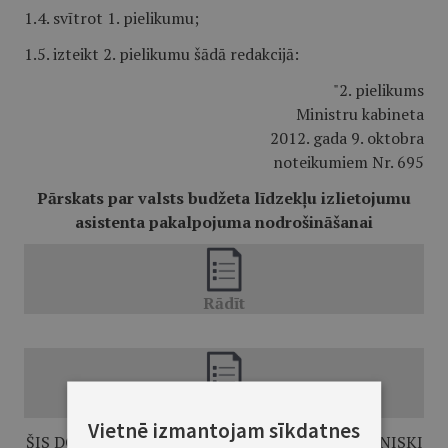
1.4. svītrot 1. pielikumu;
1.5. izteikt 2. pielikumu šādā redakcijā:
"2. pielikums
Ministru kabineta
2012. gada 9. oktobra
noteikumiem Nr. 695
Pārskats par valsts budžeta līdzekļu izlietojumu
asistenta pakalpojuma nodrošināšanai
Vietnē izmantojam sīkdatnes
ŠIS DOKUMENTS IR SAGATAVOTS UN ELEKTRONISKI