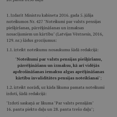
1. Izdarīt Ministru kabineta 2016. gada 5. jūlija
noteikumos Nr. 427 "Noteikumi par valsts pensijas
piešķiršanas, pārrēķināšanas un izmaksas
nosacījumiem un kārtību" (Latvijas Vēstnesis, 2016,
129. nr.) šādus grozījumus:
1.1. izteikt noteikumu nosaukumu šādā redakcijā:
"
Noteikumi par valsts pensijas piešķiršanu,
pārrēķināšanu un izmaksu, kā arī vidējās
apdrošināšanas iemaksu algas aprēķināšanas
kārtību invaliditātes pensijas noteikšanai
";
1.2. izteikt norādi, uz kāda likuma pamata noteikumi
izdoti, šādā redakcijā:
"Izdoti saskaņā ar likuma "Par valsts pensijām"
16. panta piekto daļu un 28. panta trešo daļu";