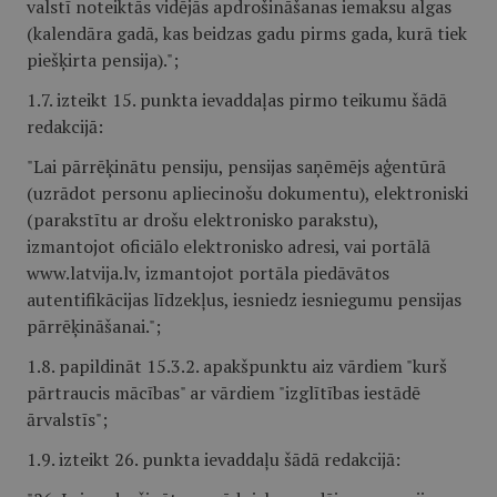
valstī noteiktās vidējās apdrošināšanas iemaksu algas
(kalendāra gadā, kas beidzas gadu pirms gada, kurā tiek
piešķirta pensija).";
1.7. izteikt 15. punkta ievaddaļas pirmo teikumu šādā
redakcijā:
"Lai pārrēķinātu pensiju, pensijas saņēmējs aģentūrā
(uzrādot personu apliecinošu dokumentu), elektroniski
(parakstītu ar drošu elektronisko parakstu),
izmantojot oficiālo elektronisko adresi, vai portālā
www.latvija.lv, izmantojot portāla piedāvātos
autentifikācijas līdzekļus, iesniedz iesniegumu pensijas
pārrēķināšanai.";
1.8. papildināt 15.3.2. apakšpunktu aiz vārdiem "kurš
pārtraucis mācības" ar vārdiem "izglītības iestādē
ārvalstīs";
1.9. izteikt 26. punkta ievaddaļu šādā redakcijā: