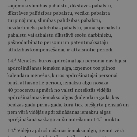
saņēmusi slimības pabalstu, dīkstāves pabalstu,
dīkstāves palīdzības pabalstu, vecāku pabalsta
turpinājumu, slimības palīdzības pabalstu,
bezdarbnieka palīdzības pabalstu, jaunā speciālista
pabalstu vai atbalstu dīkstāvē esošu darbinieku,
pašnodarbināto personu un patentmaksātāju
atlīdzības kompensēšanai, ir attaisnotie periodi.
5
14.
Mēnešos, kuros apdrošinātajai personai nav bijusi
apdrošināšanas iemaksu alga, izņemot tos pilnos
kalendāra mēnešus, kuros apdrošinātajai personai
bijuši attaisnotie periodi, iemaksu algu nosaka
40 procentu apmērā no valstī noteiktās vidējās
apdrošināšanas iemaksu algas (kalendāra gadā, kas
beidzas gadu pirms gada, kurā tiek piešķirta pensija) un
ņem vērā vidējās apdrošināšanas iemaksu algas
7
aprēķināšanā saskaņā ar šo noteikumu 14.
punktu.
6
14.
Vidējo apdrošināšanas iemaksu algu, ņemot vērā
1
2
3