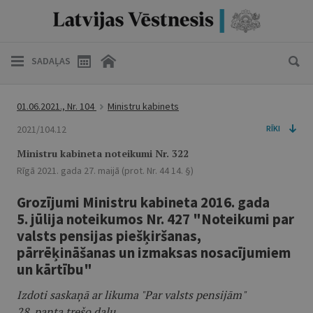
SADAĻAS
01.06.2021., Nr. 104
Ministru kabinets
2021/104.12
RĪKI
Ministru kabineta noteikumi Nr. 322
Rīgā 2021. gada 27. maijā (prot. Nr. 44 14. §)
Grozījumi Ministru kabineta 2016. gada
5. jūlija noteikumos Nr. 427 "Noteikumi par
valsts pensijas piešķiršanas,
pārrēķināšanas un izmaksas nosacījumiem
un kārtību"
Izdoti saskaņā ar likuma "Par valsts pensijām"
28. panta trešo daļu