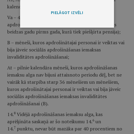
kalendāra mēnesī;
PIELĀGOT IZVĒLI
Va – 40 procenti no valstī noteiktās vidējās
apdrošināšanas iemaksu algas (kalendāra gadā, kas
beidzas gadu pirms gada, kurā tiek piešķirta pensija);
B – mēneši, kuros apdrošinātajai personai ir veiktas vai
bija jāveic sociālās apdrošināšanas iemaksas
invaliditātes apdrošināšanai;
At – pilnie kalendāra mēneši, kuros apdrošināšanas
iemaksu alga nav bijusi attaisnoto periodu dēļ, bet ne
vairāk kā starpība starp 36 mēnešiem un mēnešiem,
kuros apdrošinātajai personai ir veiktas vai bija jāveic
sociālās apdrošināšanas iemaksas invaliditātes
apdrošināšanai (B).
8
14.
Vidējā apdrošināšanas iemaksu alga, kas
6
aprēķināta saskaņā ar šo noteikumu 14.
un
7
14.
punktu, nevar būt mazāka par 40 procentiem no