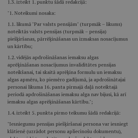
1.3. izteikt 1. punktu šādā redakcijā:
"1. Noteikumi nosaka:
1.1. likumā "Par valsts pensijām" (turpmāk – likums)
noteiktās valsts pensijas (turpmāk – pensija)
piešķiršanas, pārrēķināšanas un izmaksas nosacījumus
un kārtību;
1.2. vidējās apdrošināšanas iemaksu algas
aprēķināšanas nosacījumus invaliditātes pensijas
noteikšanai, tai skaitā aprēķina formulu un iemaksu
algas apmēru, ko piemēro gadījumā, ja apdrošinātajai
personai likuma 16. panta pirmajā daļā noteiktajā
periodā apdrošināšanas iemaksu alga nav bijusi, kā arī
iemaksu algas aprēķināšanas kārtību.";
1.4. izteikt 5. punkta pirmo teikumu šādā redakcijā:
"Iesniegumu pensijas piešķiršanai persona var iesniegt
klātienē (uzrādot personu apliecinošu dokumentu),