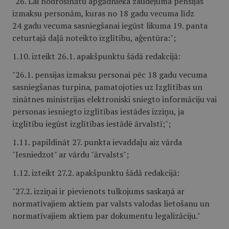
"26. Lai nodrošinātu apgādnieka zaudējuma pensijas
izmaksu personām, kuras no 18 gadu vecuma līdz
24 gadu vecuma sasniegšanai iegūst likuma 19. panta
ceturtajā daļā noteikto izglītību, aģentūra:";
1.10. izteikt 26.1. apakšpunktu šādā redakcijā:
"26.1. pensijas izmaksu personai pēc 18 gadu vecuma
sasniegšanas turpina, pamatojoties uz Izglītības un
zinātnes ministrijas elektroniski sniegto informāciju vai
personas iesniegto izglītības iestādes izziņu, ja
izglītību iegūst izglītības iestādē ārvalstī;";
1.11. papildināt 27. punkta ievaddaļu aiz vārda
"Iesniedzot" ar vārdu "ārvalsts";
1.12. izteikt 27.2. apakšpunktu šādā redakcijā:
"27.2. izziņai ir pievienots tulkojums saskaņā ar
normatīvajiem aktiem par valsts valodas lietošanu un
normatīvajiem aktiem par dokumentu legalizāciju."