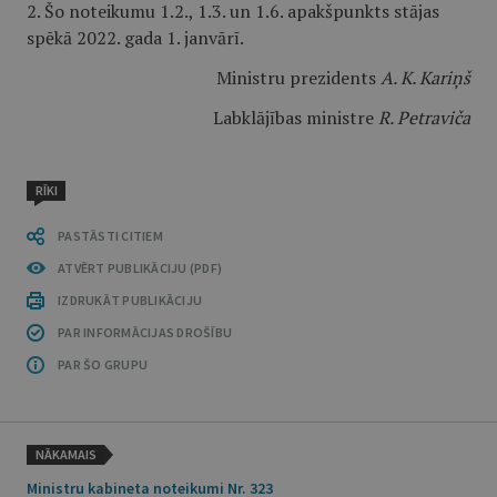
2. Šo noteikumu 1.2., 1.3. un 1.6. apakšpunkts stājas
spēkā 2022. gada 1. janvārī.
Ministru prezidents
A. K. Kariņš
Labklājības ministre
R. Petraviča
RĪKI
PASTĀSTI CITIEM
ATVĒRT PUBLIKĀCIJU (PDF)
IZDRUKĀT PUBLIKĀCIJU
PAR INFORMĀCIJAS DROŠĪBU
PAR ŠO GRUPU
NĀKAMAIS
Ministru kabineta noteikumi Nr. 323