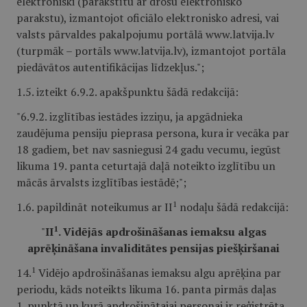
elektroniski (parakstītu ar drošu elektronisko
parakstu), izmantojot oficiālo elektronisko adresi, vai
valsts pārvaldes pakalpojumu portālā www.latvija.lv
(turpmāk – portāls www.latvija.lv), izmantojot portāla
piedāvātos autentifikācijas līdzekļus.";
1.5. izteikt 6.9.2. apakšpunktu šādā redakcijā:
"6.9.2. izglītības iestādes izziņu, ja apgādnieka
zaudējuma pensiju pieprasa persona, kura ir vecāka par
18 gadiem, bet nav sasniegusi 24 gadu vecumu, iegūst
likuma 19. panta ceturtajā daļā noteikto izglītību un
mācās ārvalsts izglītības iestādē;";
1
1.6. papildināt noteikumus ar II
nodaļu šādā redakcijā:
1
"
II
. Vidējās
apdrošināšanas iemaksu algas
aprēķināšana invaliditātes pensijas piešķiršanai
1
14.
Vidējo apdrošināšanas iemaksu algu aprēķina par
periodu, kāds noteikts likuma 16. panta pirmās daļas
1. punktā un kurā apdrošinātajai personai ir reģistrēta