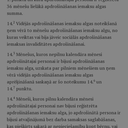
36 mēnešu lielākā apdrošināšanas iemaksu algas
summa.
2
14.
Vidējās apdrošināšanas iemaksu algas noteikšanā
ņem vērā to mēnešu apdrošināšanas iemaksu algu, no
kuras veiktas vai bija jāveic sociālās apdrošināšanas
iemaksas invaliditātes apdrošināšanai.
3
14.
Mēnešus, kuros nepilnu kalendāra mēnesi
apdrošinātajai personai ir bijusi apdrošināšanas
iemaksu alga, uzskata par pilniem mēnešiem un ņem
vērā vidējās apdrošināšanas iemaksu algas
6
aprēķināšanā saskaņā ar šo noteikumu 14.
un
7
14.
punktu.
4
14.
Mēneši, kuros pilnu kalendāra mēnesi
apdrošinātajai personai nav bijusi reģistrēta
apdrošināšanas iemaksu alga, jo apdrošinātā persona ir
bijusi atvaļinājumā bez darba samaksas saglabāšanas,
kas piešķirts sakarā ar nepieciešamību kopt bērnu, vai