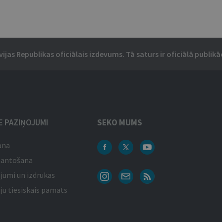
vijas Republikas oficiālais izdevums. Tā saturs ir oficiālā publikāc
IE PAZIŅOJUMI
SEKO MUMS
ana
mantošana
jumi un izdrukas
ju tiesiskais pamats