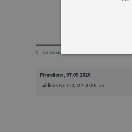
Iepriekšējā
Pirmdiena, 07.09.2020.
Laidiena Nr. 172, OP 2020/172