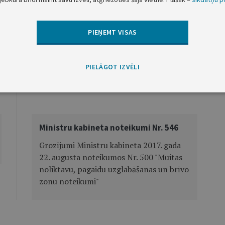
Ekonomikas ministrs
PIEŅEMT VISAS
J. Vitenbergs
PIELĀGOT IZVĒLI
Nākamā
Ministru kabineta noteikumi Nr. 546
Grozījumi Ministru kabineta 2017. gada
22. augusta noteikumos Nr. 500 "Muitas
noliktavu, pagaidu uzglabāšanas un brīvo
zonu noteikumi"