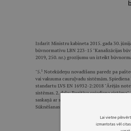
Izdarīt Ministru kabineta 2015. gada 30. jūni
būvnormatīvu LBN 223-15 "Kanalizācijas būves""
2019, 250. nr.) grozījumu un izteikt būvnorma
1
"5.
Notekūdeņu novadīšanu paredz pa paštece
vai vakuuma cauruļvadu sistēmām. Spiediena k
standartu LVS EN 16932-2:2018 "Ārējās notek
sistēmas. 2. daļa: Pozitīva spiediena sistēma"
saskaņā ar standartu LVS EN 16932-3:2018 "Ā
Sūknēšanas sistēmas. 3. daļa: Vakuuma sistēm
Lai vietne pilnvēr
izmantotas vēl citas 
varat 