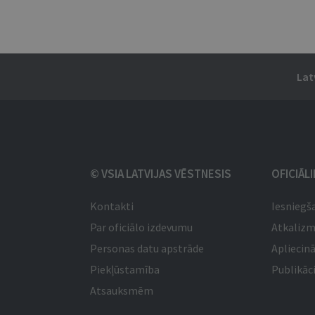
Lat
© VSIA LATVIJAS VĒSTNESIS
OFICIĀL
Kontakti
Iesniegš
Par oficiālo izdevumu
Atkaliz
Personas datu apstrāde
Apliecinā
Piekļūstamība
Publikāci
Atsauksmēm