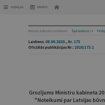
SADAĻAS
ARHĪVS
Ministru kabineta noteikumi:
Šajā laidienā
14
Pēdēj
Laidiens:
08.09.2020., Nr. 173
Oficiālās publikācijas Nr.:
2020/173.1
Grozījums Ministru kabineta 20
"Noteikumi par Latvijas būv