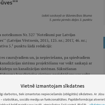
būves""
Izdoti saskaņā ar Būvniecības likuma
5. panta pirmās daļas 3. punktu
ja noteikumos Nr. 327 "Noteikumi par Latvijas
 (Latvijas Vēstnesis, 2015, 125. nr.; 2017, 46. nr.;
1
tīva 5.
punktu šādā redakcijā:
s cauruļvadiem un, ja nepieciešams, pa spiedvadiem
analizācijas sistēmu projektēšanu var veikt saskaņā ar
ūdeņu un kanalizācijas sistēmas. Sūknēšanas
. Vakuuma kanalizācijas sistēmu projektēšanu var veikt
rējās notekūdeņu un kanalizācijas sistēmas.
Vietnē izmantojam sīkdatnes
as"."
tīgi darbotos, tiek izmantotas nepieciešamās (obligātās) sīkdatnes. Ar Jūsu 
Ministru prezidents
– statistikas, sociālo mediju un funkcionalitātes. Papildinformācijai atveriet 
A. K. Kariņš
jebkurā brīdī mainīt savu izvēli, atgriežoties šajā vietnē. Plašāk –
sīkdatņu po