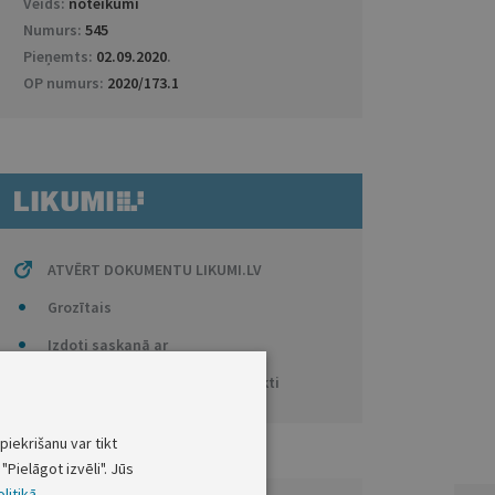
Veids:
noteikumi
Numurs:
545
Pieņemts:
02.09.2020
.
OP numurs:
2020/173.1
ATVĒRT DOKUMENTU LIKUMI.LV
Grozītais
Izdoti saskaņā ar
Anotācijas / Tiesību aktu projekti
piekrišanu var tikt
"Pielāgot izvēli". Jūs
litikā
.