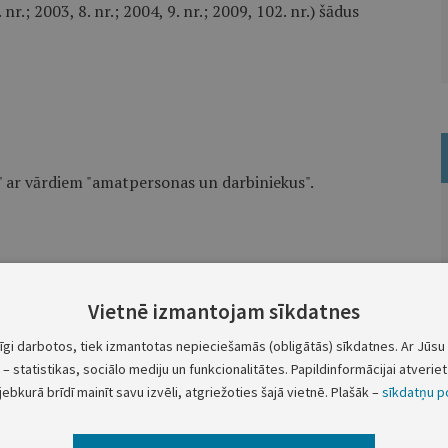
 nr.; 2003, 8. nr.; 2004, 9. nr.; 2009, 102. nr.) šādus
s" ar vārdiem "amatpersonas un darbiniekus".
Vietnē izmantojam sīkdatnes
ī.
tīgi darbotos, tiek izmantotas nepieciešamās (obligātās) sīkdatnes. Ar Jūsu 
– statistikas, sociālo mediju un funkcionalitātes. Papildinformācijai atveriet 
Valsts prezidents
jebkurā brīdī mainīt savu izvēli, atgriežoties šajā vietnē. Plašāk –
sīkdatņu po
R. Vējonis