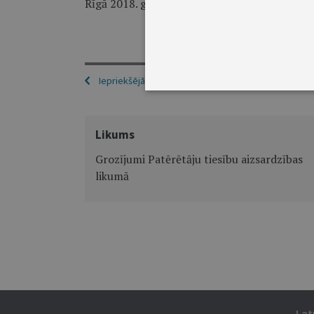
Rīgā 2018. gada 16. oktobrī
Iepriekšējā
Likums
Grozījumi Patērētāju tiesību aizsardzības
likumā
Lat