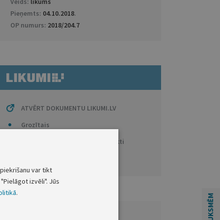
Veids:
likums
Pieņemts:
04.10.2018
.
OP numurs:
2018/204.7
ATVĒRT DOKUMENTU LIKUMI.LV
Grozītais
Anotācijas / Tiesību aktu projekti
Citi saistītie dokumenti
piekrišanu var tikt
"Pielāgot izvēli". Jūs
litikā
.
ATSAUKSMĒM