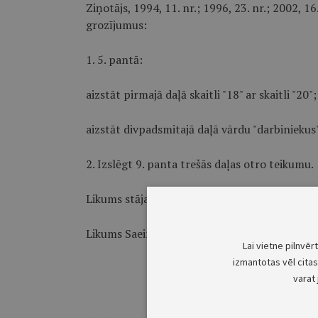
Ziņotājs, 1994, 11. nr.; 1996, 23. nr.; 2002, 16.
grozījumus:
1. 5. pantā:
aizstāt pirmajā daļā skaitli "18" ar skaitli "20";
aizstāt divpadsmitajā daļā vārdu "darbinieku
2. Izslēgt 9. panta trešās daļas otro teikumu.
Likums stājas spēkā 2019. gada 1. janvārī.
Likums Saeimā pieņemts 2018. gada 4. oktobr
Lai vietne pilnvēr
izmantotas vēl citas 
varat 