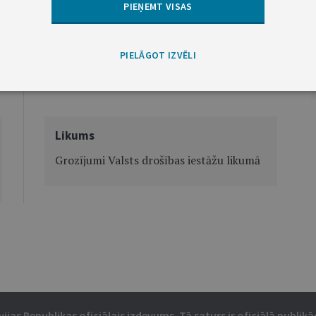
PIEŅEMT VISAS
PIELĀGOT IZVĒLI
Nākamā
Likums
Grozījumi Valsts drošības iestāžu likumā
vijas Republikas oficiālais izdevums. Tā saturs ir oficiālā publikāc