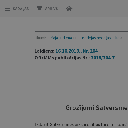
SADAĻAS
ARHĪVS
Likumi:
Šajā laidienā
11
Pēdējās nedēļas laikā
8
Laidiens:
16.10.2018., Nr. 204
Oficiālās publikācijas Nr.:
2018/204.7
Grozījumi Satversmes
Izdarīt Satversmes aizsardzības biroja likum