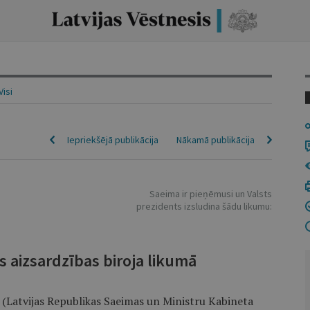
Visi
Iepriekšējā publikācija
Nākamā publikācija
Saeima ir pieņēmusi un Valsts
prezidents izsludina šādu likumu:
 aizsardzības biroja likumā
ā (Latvijas Republikas Saeimas un Ministru Kabineta