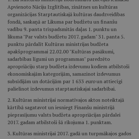
Apvienoto Nāciju Izglītības, zinātnes un kultūras
organizācijas Starptautiskajā kultūras daudzveidības
fondā, saskaņā ar Likuma par budžetu un finanšu
vadību 9. panta trīspadsmitās daļas 1. punktu un
likuma "Par valsts budžetu 2017. gadam" 31. panta 5.
punktu pārdalīt Kultūras ministrijas budžeta
apakšprogrammai 22.02.00 "Kultūras pasākumi,
sadarbības līgumi un programmas" paredzēto
apropriāciju starp budžeta izdevumu kodiem atbilstoši
ekonomiskajām kategorijām, samazinot izdevumus
subsīdijām un dotācijām par 1 633
euro
un attiecīgi
palielinot izdevumus starptautiskajai sadarbībai.
2. Kultūras ministrijai normatīvajos aktos noteiktajā
kārtībā sagatavot un iesniegt Finanšu ministrijā
pieprasījumu valsts budžeta apropriācijas pārdalei
2017. gadam atbilstoši šā rīkojuma 1. punktam.
3. Kultūras ministrijai 2017. gadā un turpmākajos gados