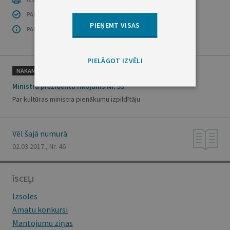
PAR INFORMĀCIJAS DROŠĪBU
PIEŅEMT VISAS
PAR ŠO GRUPU
PIELĀGOT IZVĒLI
NĀKAMAIS
Ministru prezidenta rīkojums Nr. 53
Par kultūras ministra pienākumu izpildītāju
Vēl šajā numurā
02.03.2017., Nr. 46
ĪSCEĻI
Izsoles
Amatu konkursi
Mantojumu ziņas