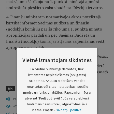
maksājumu šā rīkojuma 1. punktā minētajā apmērā
nodrošināt piešķirto valsts budžeta līdzekļu ietvaros.
4. Finanšu ministram normatīvajos aktos noteiktajā
kārtībā informēt Saeimas Budžeta un finanšu
(nodokļu) komisiju par šā rīkojuma 1. punktā minēto
apropriācijas pārdali un pēc Saeimas Budžeta un
finanšu (nodokļu) komisijas atļaujas saņemšanas veikt
apropriācijas pārdali.
Ministru prezidents
Māris Kučinskis
Vietnē izmantojam sīkdatnes
Kultūras ministra vietā –
Lai vietne pilnvērtīgi darbotos, tiek
tieslietu ministrs
Dzintars Rasnačs
izmantotas nepieciešamās (obligātās)
sīkdatnes. Ar Jūsu piekrišanu var tikt
izmantotas vēl citas – statistikas, sociālo
RĪKI
mediju un funkcionalitātes. Papildinformācijai
atveriet "Pielāgot izvēli". Jūs varat jebkurā
PASTĀSTI CITIEM
brīdī mainīt savu izvēli, atgriežoties šajā
ATVĒRT PUBLIKĀCIJU (PDF)
vietnē. Plašāk –
sīkdatņu politikā
.
IZDRUKĀT PUBLIKĀCIJU