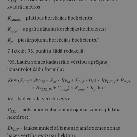
LM
kvadrātmetros;
K
– platības korekcijas koeficients;
samaz
K
– apgrūtinājumu korekcijas koeficients;
apgr
K
– piesārņojuma korekcijas koeficients."
p
7. Izteikt 95. punktu šādā redakcijā:
"95. Lauku zemes kadastrālo vērtību aprēķina,
izmantojot šādu formulu:
Kv
= (
P
×
Bv
+
P
×
Bv
+
P
× 0,8 ×
Bv
+
P
LIZ
LIZ
M
M
P_Z
LIZ_I
P_D
×
Bv
+
C
) ×
K
×
K
,
kur
LIZ_IV
maja
apgr
p
Kv
– kadastrālā vērtība
euro
;
P
– lauksaimniecībā izmantojamās zemes platība
LIZ
hektāros;
Bv
– lauksaimniecībā izmantojamās zemes zonas
LIZ
bāzes vērtība
euro
par hektāru;