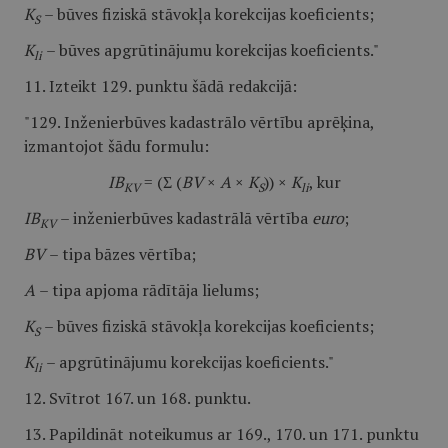
K
– būves fiziskā stāvokļa korekcijas koeficients;
S
K
– būves apgrūtinājumu korekcijas koeficients."
li
11. Izteikt 129. punktu šādā redakcijā:
"129. Inženierbūves kadastrālo vērtību aprēķina,
izmantojot šādu formulu:
IB
= (Σ (
BV
×
A
×
K
)) ×
K
, kur
KV
S
li
IB
– inženierbūves kadastrālā vērtība
euro
;
KV
BV
– tipa bāzes vērtība;
A
– tipa apjoma rādītāja lielums;
K
– būves fiziskā stāvokļa korekcijas koeficients;
S
K
– apgrūtinājumu korekcijas koeficients."
li
12. Svītrot 167. un 168. punktu.
13. Papildināt noteikumus ar 169., 170. un 171. punktu