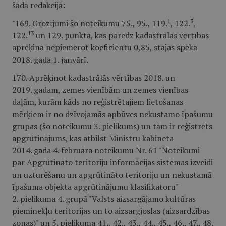
šādā redakcijā:
1
3
"169. Grozījumi šo noteikumu 75., 95., 119.
, 122.
,
13
122.
un 129. punktā, kas paredz kadastrālās vērtības
aprēķinā nepiemērot koeficientu 0,85, stājas spēkā
2018. gada 1. janvārī.
170. Aprēķinot kadastrālās vērtības 2018. un
2019. gadam, zemes vienībām un zemes vienības
daļām, kurām kāds no reģistrētajiem lietošanas
mērķiem ir no dzīvojamās apbūves nekustamo īpašumu
grupas (šo noteikumu 3. pielikums) un tām ir reģistrēts
apgrūtinājums, kas atbilst Ministru kabineta
2014. gada 4. februāra noteikumu Nr. 61 "Noteikumi
par Apgrūtināto teritoriju informācijas sistēmas izveidi
un uzturēšanu un apgrūtināto teritoriju un nekustamā
īpašuma objekta apgrūtinājumu klasifikatoru"
2. pielikuma 4. grupā "Valsts aizsargājamo kultūras
pieminekļu teritorijas un to aizsargjoslas (aizsardzības
zonas)" un 5. pielikuma 41., 42., 43., 44., 45., 46., 47., 48.