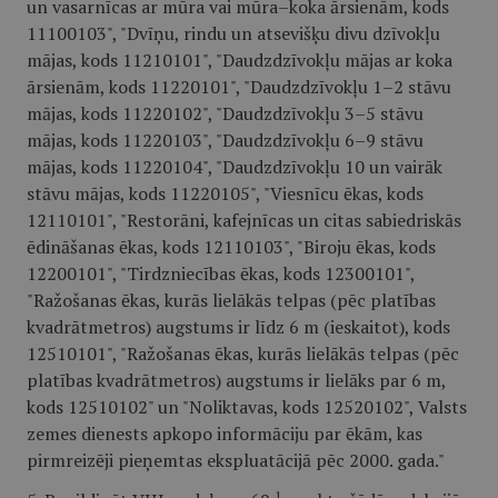
un vasarnīcas ar mūra vai mūra–koka ārsienām, kods
11100103", "Dvīņu, rindu un atsevišķu divu dzīvokļu
mājas, kods 11210101", "Daudzdzīvokļu mājas ar koka
ārsienām, kods 11220101", "Daudzdzīvokļu 1–2 stāvu
mājas, kods 11220102", "Daudzdzīvokļu 3–5 stāvu
mājas, kods 11220103", "Daudzdzīvokļu 6–9 stāvu
mājas, kods 11220104", "Daudzdzīvokļu 10 un vairāk
stāvu mājas, kods 11220105", "Viesnīcu ēkas, kods
12110101", "Restorāni, kafejnīcas un citas sabiedriskās
ēdināšanas ēkas, kods 12110103", "Biroju ēkas, kods
12200101", "Tirdzniecības ēkas, kods 12300101",
"Ražošanas ēkas, kurās lielākās telpas (pēc platības
kvadrātmetros) augstums ir līdz 6 m (ieskaitot), kods
12510101", "Ražošanas ēkas, kurās lielākās telpas (pēc
platības kvadrātmetros) augstums ir lielāks par 6 m,
kods 12510102" un "Noliktavas, kods 12520102", Valsts
zemes dienests apkopo informāciju par ēkām, kas
pirmreizēji pieņemtas ekspluatācijā pēc 2000. gada."
1