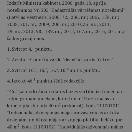
Izdarīt Ministru kabineta 2006. gada 18. aprīļa
noteikumos Nr. 305 "Kadastrālās vērtēšanas noteikumi"
(Latvijas Vēstnesis, 2006, 72., 206. nr.; 2007, 158. nr.;
2008, 201. nr.; 2009, 206. nr.; 2010, 33. nr.; 2011,
29. nr.; 2013, 98., 189. nr.; 2015, 167. nr.; 2016, 201. nr.)
šādus grozījumus:
1
1. Svītrot 4.
punktu.
2. Aizstāt 9. punktā vārdu "divos" ar vārdu "četros".
1
2
3
4
3. Svītrot 16.
, 16.
, 16.
, 16.
un 17. punktu.
5
4. Izteikt 46.
punktu šādā redakcijā:
5
"46.
Lai nodrošinātu datus bāzes vērtību izstrādei par
telpu grupām un ēkām, kuru tipi ir "Dārza mājas ar
2
kopējo platību līdz 40 m
(ieskaitot), kods 11100101",
"Individuālās dzīvojamās mājas un vasarnīcas ar koka
ārsienām, un dārza mājas ar kopējo platību, lielāku par
2
40 m
, kods 11100102", "Individuālās dzīvojamās mājas