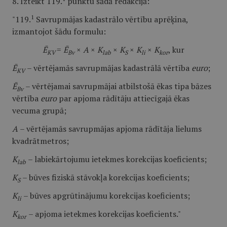
8. Izteikt 119.
punktu šādā redakcijā:
1
"119.
Savrupmājas kadastrālo vērtību aprēķina,
izmantojot šādu formulu:
Ē
=
Ē
×
A
×
K
×
K
×
K
×
K
, kur
KV
Bv
lab
S
li
kor
Ē
– vērtējamās savrupmājas kadastrālā vērtība
euro
;
KV
Ē
– vērtējamai savrupmājai atbilstošā ēkas tipa bāzes
Bv
vērtība
euro
par apjoma rādītāju attiecīgajā ēkas
vecuma grupā;
A
– vērtējamās savrupmājas apjoma rādītāja lielums
kvadrātmetros;
K
– labiekārtojumu ietekmes korekcijas koeficients;
lab
K
– būves fiziskā stāvokļa korekcijas koeficients;
S
K
– būves apgrūtinājumu korekcijas koeficients;
li
K
– apjoma ietekmes korekcijas koeficients."
kor