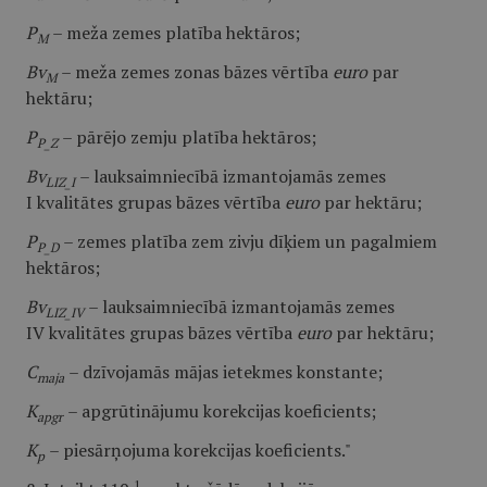
P
– meža zemes platība hektāros;
M
Bv
– meža zemes zonas bāzes vērtība
euro
par
M
hektāru;
P
– pārējo zemju platība hektāros;
P_Z
Bv
– lauksaimniecībā izmantojamās zemes
LIZ_I
I kvalitātes grupas bāzes vērtība
euro
par hektāru;
P
– zemes platība zem zivju dīķiem un pagalmiem
P_D
hektāros;
Bv
– lauksaimniecībā izmantojamās zemes
LIZ_IV
IV kvalitātes grupas bāzes vērtība
euro
par hektāru;
C
– dzīvojamās mājas ietekmes konstante;
maja
K
– apgrūtinājumu korekcijas koeficients;
apgr
K
– piesārņojuma korekcijas koeficients."
p
1