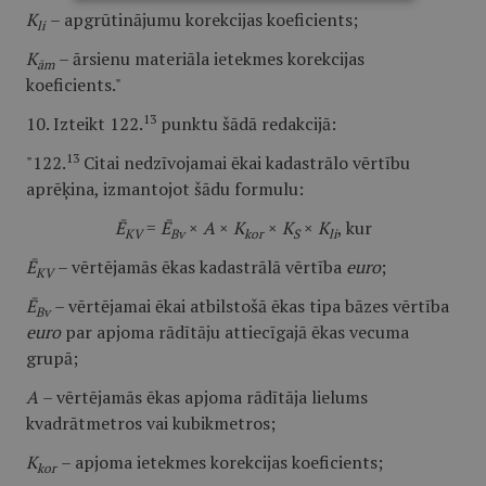
K
– apgrūtinājumu korekcijas koeficients;
li
K
– ārsienu materiāla ietekmes korekcijas
ām
koeficients."
13
10. Izteikt 122.
punktu šādā redakcijā:
13
"122.
Citai nedzīvojamai ēkai kadastrālo vērtību
aprēķina, izmantojot šādu formulu:
Ē
=
Ē
×
A
×
K
×
K
×
K
, kur
KV
Bv
kor
S
li
Ē
– vērtējamās ēkas kadastrālā vērtība
euro
;
KV
Ē
– vērtējamai ēkai atbilstošā ēkas tipa bāzes vērtība
Bv
euro
par apjoma rādītāju attiecīgajā ēkas vecuma
grupā;
A
– vērtējamās ēkas apjoma rādītāja lielums
kvadrātmetros vai kubikmetros;
K
– apjoma ietekmes korekcijas koeficients;
kor