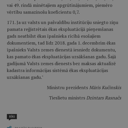
vai 49. rindā minētajiem apgrūtinājumiem, piemēro
vērtību samazinošu koeficientu 0,7.
171. Ja uz valsts un pašvaldību institūciju sniegto ziņu
pamata reģistrētais ēkas ekspluatācijā pieņemšanas
gads neatbilst ēkas īpašnieka rīcībā esošajiem
dokumentiem, tad līdz 2018. gada 1. decembrim ēkas
īpašnieks Valsts zemes dienestā iesniedz dokumentu,
kas pamato ēkas ekspluatācijas uzsākšanas gadu. Šajā
gadījumā Valsts zemes dienests bez maksas aktualizē
kadastra informācijas sistēmā ēkas ekspluatācijas
uzsākšanas gadu."
Ministru prezidents
Māris Kučinskis
Tieslietu ministrs
Dzintars Rasnačs
RĪKI