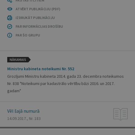
PASTĀSTI CITIEM
ATVĒRT PUBLIKĀCIJU (PDF)
IZDRUKĀT PUBLIKĀCIJU
PAR INFORMĀCIJAS DROŠĪBU
PAR ŠO GRUPU
NĀKAMAIS
Ministru kabineta noteikumi Nr. 552
Grozījumi Ministru kabineta 2014. gada 23. decembra noteikumos
Nr. 838 "Noteikumi par kadastrālo vērtību bāzi 2016. un 2017.
gadam"
Vēl šajā numurā
14.09.2017., Nr. 183