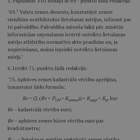
5. Papildināt VIII nodaļu ar 69.
punktu šādā redakcijā:
1
"69.
Valsts zemes dienests, konstatējot zemes
vienībām neatbilstošus lietošanas mērķus, informē par
to pašvaldību. Pašvaldība mēneša laikā pēc minētās
informācijas saņemšanas izvērtē noteikto lietošanas
mērķu atbilstību normatīvo aktu prasībām un, ja
nepieciešams, maina iepriekš noteikto lietošanas
mērķi."
6. Izteikt 75. punktu šādā redakcijā:
"75. Apbūves zemes kadastrālo vērtību aprēķina,
izmantojot šādu formulu:
Kv
= (Σ (
Bv
×
P
×
K
))
×
K
×
K
, kur
LM
samaz
apgr
p
Kv
– kadastrālā vērtība
euro
;
Bv
– apbūves zemes bāzes vērtība
euro
par
kvadrātmetru;
P
– lietošanas mērķim piekrītošā zemes platība