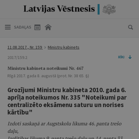
SADAĻAS
11.08.2017., Nr. 159
Ministru kabinets
2017/159.2
RĪKI
Ministru kabineta noteikumi Nr. 467
Rīgā 2017. gada 8. augustā (prot. Nr. 38 65. §)
Grozījumi Ministru kabineta 2010. gada 6.
aprīļa noteikumos Nr. 335 "Noteikumi par
centralizēto eksāmenu saturu un norises
kārtību"
Izdoti saskaņā ar Augstskolu likuma 46. panta trešo
daļu,
Izglītības likuma 9. panta trešo daļu un 14. panta 33.