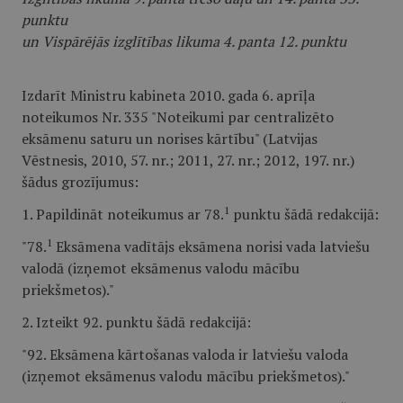
punktu
un Vispārējās izglītības likuma 4. panta 12. punktu
Izdarīt Ministru kabineta 2010. gada 6. aprīļa
noteikumos Nr. 335 "Noteikumi par centralizēto
eksāmenu saturu un norises kārtību" (Latvijas
Vēstnesis, 2010, 57. nr.; 2011, 27. nr.; 2012, 197. nr.)
šādus grozījumus:
1
1. Papildināt noteikumus ar 78.
punktu šādā redakcijā:
1
"78.
Eksāmena vadītājs eksāmena norisi vada latviešu
valodā (izņemot eksāmenus valodu mācību
priekšmetos)."
2. Izteikt 92. punktu šādā redakcijā:
"92. Eksāmena kārtošanas valoda ir latviešu valoda
(izņemot eksāmenus valodu mācību priekšmetos)."