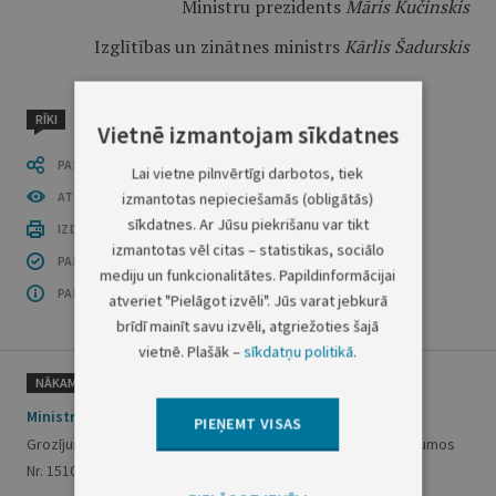
Ministru prezidents
Māris Kučinskis
Izglītības un zinātnes ministrs
Kārlis Šadurskis
RĪKI
Vietnē izmantojam sīkdatnes
PASTĀSTI CITIEM
Lai vietne pilnvērtīgi darbotos, tiek
ATVĒRT PUBLIKĀCIJU (PDF)
izmantotas nepieciešamās (obligātās)
sīkdatnes. Ar Jūsu piekrišanu var tikt
IZDRUKĀT PUBLIKĀCIJU
izmantotas vēl citas – statistikas, sociālo
PAR INFORMĀCIJAS DROŠĪBU
mediju un funkcionalitātes. Papildinformācijai
PAR ŠO GRUPU
atveriet "Pielāgot izvēli". Jūs varat jebkurā
brīdī mainīt savu izvēli, atgriežoties šajā
vietnē. Plašāk –
sīkdatņu politikā
.
NĀKAMAIS
Ministru kabineta noteikumi Nr. 469
PIEŅEMT VISAS
Grozījumi Ministru kabineta 2013. gada 17. decembra noteikumos
Nr. 1510 "Valsts pārbaudījumu norises kārtība"