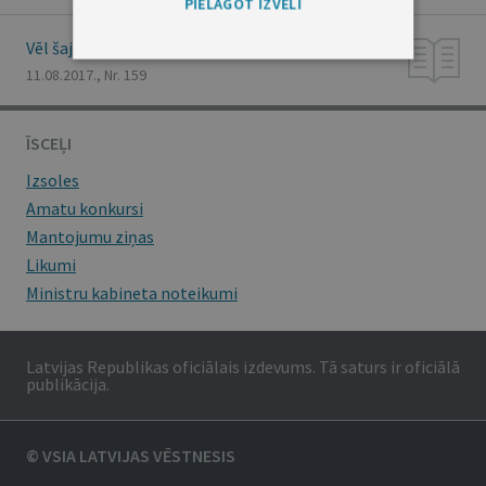
PIELĀGOT IZVĒLI
Vēl šajā numurā
11.08.2017., Nr. 159
ĪSCEĻI
Izsoles
Amatu konkursi
Mantojumu ziņas
Likumi
Ministru kabineta noteikumi
Latvijas Republikas oficiālais izdevums. Tā saturs ir oficiālā
publikācija.
© VSIA LATVIJAS VĒSTNESIS