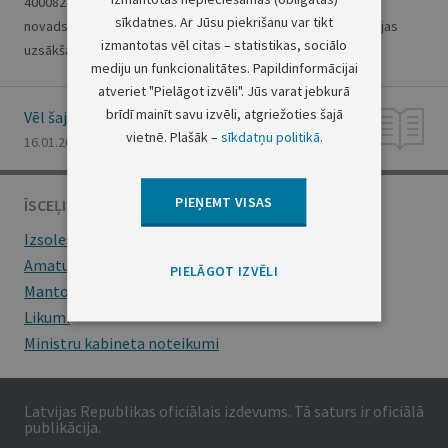
40008246542, adrese: Vidzemes iela 3-1, Vangaži, Inčukalna
sīkdatnes. Ar Jūsu piekrišanu var tikt
novads, LV-2136, paziņo par darbības izbeigšanu un likvidācijas
izmantotas vēl citas – statistikas, sociālo
uzsākšanu. Saskaņā ar 2016. gada 13. decembra...
mediju un funkcionalitātes. Papildinformācijai
atveriet "Pielāgot izvēli". Jūs varat jebkurā
brīdī mainīt savu izvēli, atgriežoties šajā
Vēl šajā numurā
vietnē. Plašāk –
sīkdatņu politikā
.
16.01.2017., Nr. 13
PIEŅEMT VISAS
ĪSCEĻI
Izsoles
Amatu konkursi
PIELĀGOT IZVĒLI
Mantojumu ziņas
Likumi
Ministru kabineta noteikumi
Latvijas Republikas oficiālais izdevums. Tā saturs ir oficiālā
publikācija.