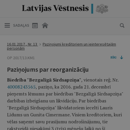
SADAĻAS
16.01.2017., Nr. 13
Paziņojumi kreditoriem un ieinteresētajām
personām
OP 2017/13.KM1
RĪKI
Paziņojums par reorganizāciju
Biedrība "Bezgalīgā Sirdsapziņa"
, vienotais reģ. Nr.
40008243565
, paziņo, ka 2016. gada 21. decembrī
pieņemts lēmums par biedrības "Bezgalīgā Sirdsapziņa"
darbības izbeigšanu un likvidāciju. Par biedrības
"Bezgalīgā Sirdsapziņa" likvidatoriem iecelti Lauris
Līdums un Gunita Cimermane. Visiem kreditoriem, kuri
vēlas saņemt savu prasījumu nodrošinājumu, tie
rakstveidā piesakāmi 3 (trīs) mēnešu laikā no šī