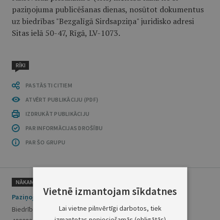
paziņojuma publicēšanas dienas, nosūtot dokumentus
uz biedrības "Bezgalīgā Sirdsapziņa" juridisko adresi
Sitas ielā 50-47, Rīgā, LV-1073.
RĪKI
PASTĀSTI CITIEM
ATVĒRT PUBLIKĀCIJU (PDF)
IZDRUKĀT PUBLIKĀCIJU
PAR INFORMĀCIJAS DROŠĪBU
PAR ŠO GRUPU
NĀKAMAIS
Vietnē izmantojam sīkdatnes
Paziņojumi kreditoriem
Lai vietne pilnvērtīgi darbotos, tiek
Biedrība "Sistēmisko risinājumu asociācija", reģistrācijas Nr.
izmantotas nepieciešamās (obligātās)