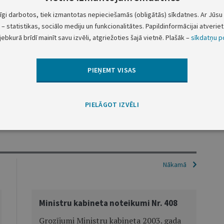
tīgi darbotos, tiek izmantotas nepieciešamās (obligātās) sīkdatnes. Ar Jūsu 
da "karavīri" ar vārdiem "un zemessargi".
– statistikas, sociālo mediju un funkcionalitātes. Papildinformācijai atveriet 
jebkurā brīdī mainīt savu izvēli, atgriežoties šajā vietnē. Plašāk –
sīkdatņu po
Ministru prezidenta vietā –
finanšu ministre
PIEŅEMT VISAS
Dana Reizniece-Ozola
Aizsardzības ministrs
PIELĀGOT IZVĒLI
Raimonds Bergmanis
Nākamā
Ministru kabineta noteikumi Nr. 408
Grozījumi Ministru kabineta 2003. gada