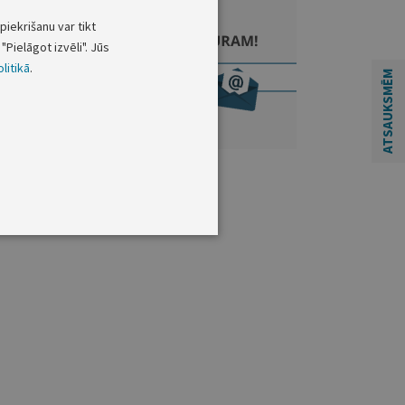
piekrišanu var tikt
"Pielāgot izvēli". Jūs
litikā
.
ATSAUKSMĒM