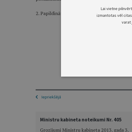
Lai vietne pilnvēr
2. Papildināt 5.1. un 6.6. apakšpunktu aiz vār
izmantotas vēl citas 
varat 
Iepriekšējā
Ministru kabineta noteikumi Nr. 405
Grozījumi Ministru kabineta 2013. gada 3.