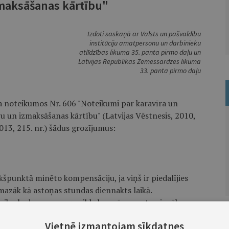
maksāšanas kārtību"
Izdoti saskaņā ar Valsts un pašvaldību
institūciju amatpersonu un darbinieku
atlīdzības likuma 35. panta pirmo daļu un
Latvijas Republikas Zemessardzes likuma
33. panta pirmo daļu
ja noteikumos Nr. 606 "Noteikumi par karavīra un
un izmaksāšanas kārtību" (Latvijas Vēstnesis, 2010,
 2013, 215. nr.) šādus grozījumus:
punktā minēto kompensāciju, ja viņš ir piedalījies
azāk kā astoņas stundas diennakts laikā.
laiks, kad zemessargs pilda karavīra amata pienākumus
atbalstu vai kaujas nodrošinājumu saistīta amata
Vietnē izmantojam sīkdatnes
līgumu."