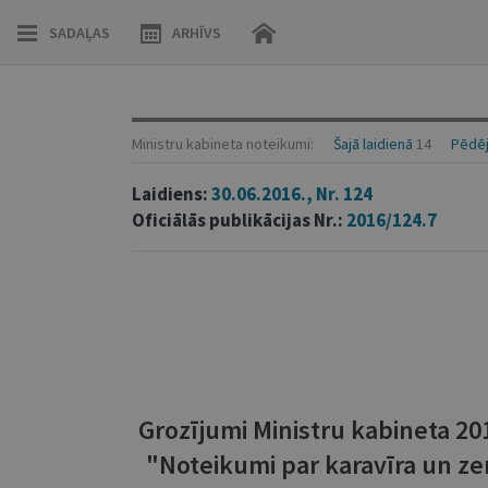
SADAĻAS
ARHĪVS
Ministru kabineta noteikumi:
Šajā laidienā
14
Pēdēj
Laidiens:
30.06.2016., Nr. 124
Oficiālās publikācijas Nr.:
2016/124.7
Grozījumi Ministru kabineta 20
"Noteikumi par karavīra un z