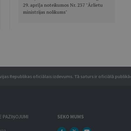
29. aprīļa noteikumos Nr. 237 "Ārlietu
ministrijas nolikums"
vijas Republikas oficiālais izdevums. Tā saturs ir oficiālā publikāc
IE PAZIŅOJUMI
SEKO MUMS
ana