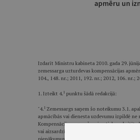
apmēru un iz
Izdarīt Ministru kabineta 2010. gada 29. jūni
zemessarga uzturdevas kompensācijas apmēru 
104., 148. nr.; 2011, 192. nr.; 2012, 106. nr.;
1
1. Izteikt 4.
punktu šādā redakcijā:
1
"4.
Zemessargs saņem šo noteikumu 3.1. apakš
apmācībās vai dienesta uzdevumu izpildē ne m
Kompensācijas saņemšanai netiek uzskaitīts 
vai aizsardzības ministra noteikta ar kaujas 
pienākumus, par kuru veikšanu slēdz papildu 