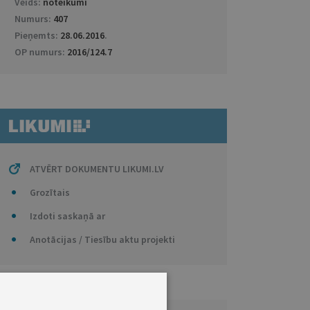
Veids:
noteikumi
Numurs:
407
Pieņemts:
28.06.2016
.
OP numurs:
2016/124.7
ATVĒRT DOKUMENTU LIKUMI.LV
Grozītais
Izdoti saskaņā ar
Anotācijas / Tiesību aktu projekti