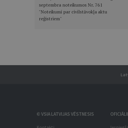
septembra noteikumos Nr. 761
"Noteikumi par civilstāvokļa aktu
reģistriem"
Lat
© VSIA LATVIJAS VĒSTNESIS
OFICIĀL
Kontakti
Iesniegš