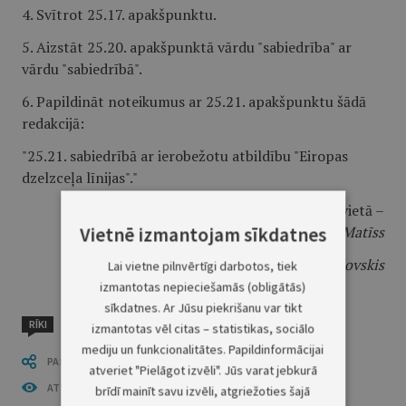
4. Svītrot 25.17. apakšpunktu.
5. Aizstāt 25.20. apakšpunktā vārdu "sabiedrība" ar
vārdu "sabiedrībā".
6. Papildināt noteikumus ar 25.21. apakšpunktu šādā
redakcijā:
"25.21. sabiedrībā ar ierobežotu atbildību "Eiropas
dzelzceļa līnijas"."
Ministru prezidenta vietā –
satiksmes ministrs
Anrijs Matīss
Vietnē izmantojam sīkdatnes
Iekšlietu ministrs
Rihards Kozlovskis
Lai vietne pilnvērtīgi darbotos, tiek
izmantotas nepieciešamās (obligātās)
sīkdatnes. Ar Jūsu piekrišanu var tikt
RĪKI
izmantotas vēl citas – statistikas, sociālo
mediju un funkcionalitātes. Papildinformācijai
PASTĀSTI CITIEM
atveriet "Pielāgot izvēli". Jūs varat jebkurā
ATVĒRT PUBLIKĀCIJU (PDF)
brīdī mainīt savu izvēli, atgriežoties šajā