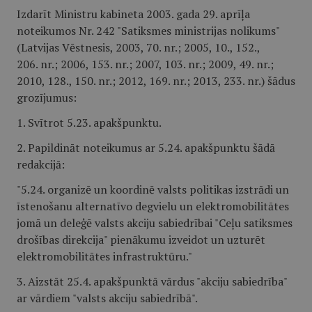
Izdarīt Ministru kabineta 2003. gada 29. aprīļa
noteikumos Nr. 242 "Satiksmes ministrijas nolikums"
(Latvijas Vēstnesis, 2003, 70. nr.; 2005, 10., 152.,
206. nr.; 2006, 153. nr.; 2007, 103. nr.; 2009, 49. nr.;
2010, 128., 150. nr.; 2012, 169. nr.; 2013, 233. nr.) šādus
grozījumus:
1. Svītrot 5.23. apakšpunktu.
2. Papildināt noteikumus ar 5.24. apakšpunktu šādā
redakcijā:
"5.24. organizē un koordinē valsts politikas izstrādi un
īstenošanu alternatīvo degvielu un elektromobilitātes
jomā un deleģē valsts akciju sabiedrībai "Ceļu satiksmes
drošības direkcija" pienākumu izveidot un uzturēt
elektromobilitātes infrastruktūru."
3. Aizstāt 25.4. apakšpunktā vārdus "akciju sabiedrība"
ar vārdiem "valsts akciju sabiedrībā".