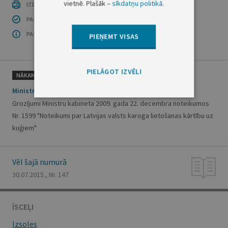
vietnē. Plašāk –
sīkdatņu politikā
.
IZDRUKĀT PUBLIKĀCIJU
PAR INFORMĀCIJAS DROŠĪBU
PAR ŠO GRUPU
PIEŅEMT VISAS
PIELĀGOT IZVĒLI
NĀKAMAIS
Ministru kabineta noteikumi Nr.427
Grozījumi Ministru kabineta 2009. gada 22. decembra noteikumos
Nr. 1599 "Noteikumi par Latvijas valsts karoga lietošanas kārtību uz
kuģiem"
Vēl šajā numurā
30.07.2015., Nr. 147
ĪSCEĻI
Izsoles