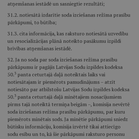
atņemšanas iestādē un sasniegtie rezultāti;
31.2. notiesātā izdarītie soda izciešanas režīma prasību
pārkāpumi, to būtība;
31.3. cita informācija, kas raksturo notiesātā uzvedību
un resocializācijas plānā noteikto pasākumu izpildi
brīvības atņemšanas iestādē.
32. Ja no soda par soda izciešanas režīma prasību
pārkāpumu ir pagājis Latvijas Sodu izpildes kodeksa
3
50.
panta ceturtajā daļā noteiktais laiks vai
notiesātajam ir piemērots pamudinājums – atzīt
notiesāto par atbilstošu Latvijas Sodu izpildes kodeksa
3
50.
panta ceturtajā daļā minētajiem nosacījumiem
pirms tajā noteiktā termiņa beigām –, komisija nevērtē
soda izciešanas režīma prasību pārkāpumu, par kuru
piemērots minētais sods. Ja minētie pārkāpumi sniedz
būtisku informāciju, komisija izvērtē tikai attiecīgo
sodu esību un to, kā šie pārkāpumi raksturo personu