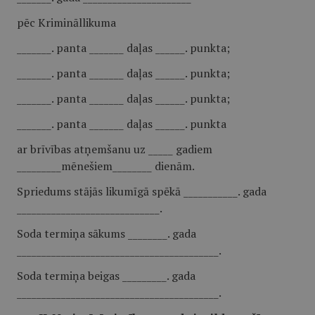
pēc Krimināllikuma
_______. panta _______ daļas ______. punkta;
_______. panta _______ daļas ______. punkta;
_______. panta _______ daļas ______. punkta;
_______. panta _______ daļas ______. punkta
ar brīvības atņemšanu uz _____ gadiem
_________mēnešiem________ dienām.
Spriedums stājās likumīgā spēkā ___________. gada
_____________________________.
Soda termiņa sākums ________. gada
_________________________________________.
Soda termiņa beigas _________. gada
_________________________________________.