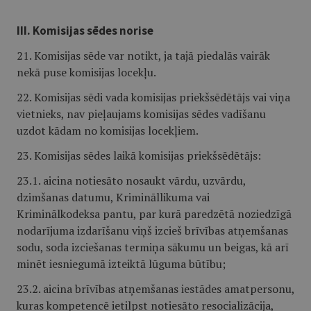
III. Komisijas sēdes norise
21. Komisijas sēde var notikt, ja tajā piedalās vairāk
nekā puse komisijas locekļu.
22. Komisijas sēdi vada komisijas priekšsēdētājs vai viņa
vietnieks, nav pieļaujams komisijas sēdes vadīšanu
uzdot kādam no komisijas locekļiem.
23. Komisijas sēdes laikā komisijas priekšsēdētājs:
23.1. aicina notiesāto nosaukt vārdu, uzvārdu,
dzimšanas datumu, Krimināllikuma vai
Kriminālkodeksa pantu, par kurā paredzētā noziedzīgā
nodarījuma izdarīšanu viņš izcieš brīvības atņemšanas
sodu, soda izciešanas termiņa sākumu un beigas, kā arī
minēt iesniegumā izteiktā lūguma būtību;
23.2. aicina brīvības atņemšanas iestādes amatpersonu,
kuras kompetencē ietilpst notiesāto resocializācija,