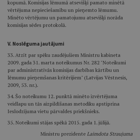
kopumā. Komisijas lēmumā atsevišķi pamato minētā
vērtējuma nepieciešamību un pieņemto lēmumu.
Minēto vērtējumu un pamatojumu atsevišķi norāda
komisijas sēdes protokolā.
V. Noslēguma jautājumi
33. Atzīt par spēku zaudējušiem Ministru kabineta
2009. gada 31. marta noteikumus Nr. 282 "Noteikumi
par administratīvās komisijas darbības kārtību un
lēmumu pieņemšanas kritērijiem" (Latvijas Vēstnesis,
2009, 53. nr.).
34. Šo noteikumu 12. punktā minēto izvērtējuma
veidlapu un tās aizpildīšanas metodiku apstiprina
Ieslodzījuma vietu pārvaldes priekšnieks.
35. Noteikumi stājas spēkā 2015. gada 1. jūlijā.
Ministru prezidente
Laimdota Straujuma