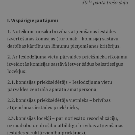
15
50.
panta trešo daļu
I. Vispārīgie jautājumi
1. Noteikumi nosaka brīvības atņemšanas iestādes
izvērtēšanas komisijas (turpmāk – komisija) sastāvu,
darbības kārtību un lēmumu pieņemšanas kritērijus.
2. Ar Ieslodzījuma vietu pārvaldes priekšnieka rīkojumu
izveidotās komisijas sastāvā ietver šādus balsstiesīgus
locekļus:
2.1. komisijas priekšsēdētājs – Ieslodzījuma vietu
pārvaldes centrālā aparāta amatpersona;
2.2. komisijas priekšsēdētāja vietnieks – brīvības
atņemšanas iestādes priekšnieks;
2.3. komisijas locekļi – par notiesāto resocializāciju,
uzraudzību un drošību atbildīgo brīvības atņemšanas
iestādes struktūrvienību priekšnieki.