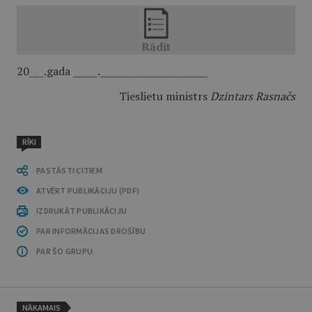
20___.gada _____.______________________
Tieslietu ministrs
Dzintars Rasnačs
RĪKI
PASTĀSTI CITIEM
ATVĒRT PUBLIKĀCIJU (PDF)
IZDRUKĀT PUBLIKĀCIJU
PAR INFORMĀCIJAS DROŠĪBU
PAR ŠO GRUPU
NĀKAMAIS