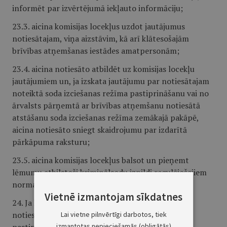
informēt par izvērtējumā iekļauto informāciju;
23.3. aicina komisijas locekļus uzdot jautājumus
notiesātajam, viņa aizstāvim, kā arī klātesošajām
brīvības atņemšanas iestādes amatpersonām;
23.4. aicina notiesāto atbildēt uz komisijas locekļu
jautājumiem un, ja izskata jautājumu par notiesātajam
noteiktā soda izciešanas režīma pastiprināšanu vai no
ārvalsts pārņemtā ar brīvības atņemšanu notiesātā
atstāšanu soda izciešanas režīma zemākajā pakāpē,
aicina notiesāto sniegt skaidrojumu par izdarītā
pārkāpuma raksturu;
23.5. aicina komisijas locekļus balsot un pieņemt
lēmumu atbilstoši kriminālsodu izpildi regulējošajiem
normatīvajiem aktiem.
Vietnē izmantojam sīkdatnes
24. Ja komisijas sēdē izskata jautājumu par
notiesātajam noteiktā soda izciešanas režīma
Lai vietne pilnvērtīgi darbotos, tiek
izmantotas nepieciešamās (obligātās)