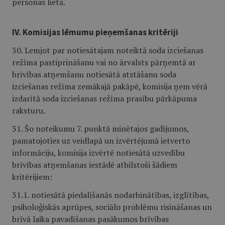
personas lietā.
IV. Komisijas lēmumu pieņemšanas kritēriji
30. Lemjot par notiesātajam noteiktā soda izciešanas
režīma pastiprināšanu vai no ārvalsts pārņemtā ar
brīvības atņemšanu notiesātā atstāšanu soda
izciešanas režīma zemākajā pakāpē, komisija ņem vērā
izdarītā soda izciešanas režīma prasību pārkāpuma
raksturu.
31. Šo noteikumu 7. punktā minētajos gadījumos,
pamatojoties uz veidlapā un izvērtējumā ietverto
informāciju, komisija izvērtē notiesātā uzvedību
brīvības atņemšanas iestādē atbilstoši šādiem
kritērijiem:
31.1. notiesātā piedalīšanās nodarbinātības, izglītības,
psiholoģiskās aprūpes, sociālo problēmu risināšanas un
brīvā laika pavadīšanas pasākumos brīvības