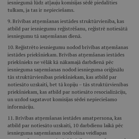
iesniegumā lūdz atļauju komisijas sēdē piedalīties
tulkam, ja tas ir nepieciešams.
9. Brīvības atņemšanas iestādes struktūrvienība, kas
atbild par iesniegumu reģistrēšanu, reģistrē notiesātā
iesniegumu tā saņemšanas dienā.
10. Reģistrēto iesniegumu nodod brīvības atņemšanas
iestādes priekšniekam. Brīvības atņemšanas iestādes
priekšnieks ne vēlāk kā nākamajā darbdienā pēc
iesnieguma saņemšanas nodod iesnieguma oriģinālu
tās struktūrvienības priekšniekam, kas atbild par
notiesāto uzskaiti, bet tā kopiju – tās struktūrvienības
priekšniekam, kas atbild par notiesāto resocializāciju,
un uzdod sagatavot komisijas sēdei nepieciešamo
informāciju.
11. Brīvības atņemšanas iestādes amatpersona, kas
atbild par notiesāto uzskaiti, 10 darbdienu laikā pēc
iesnieguma saņemšanas nodrošina veidlapas