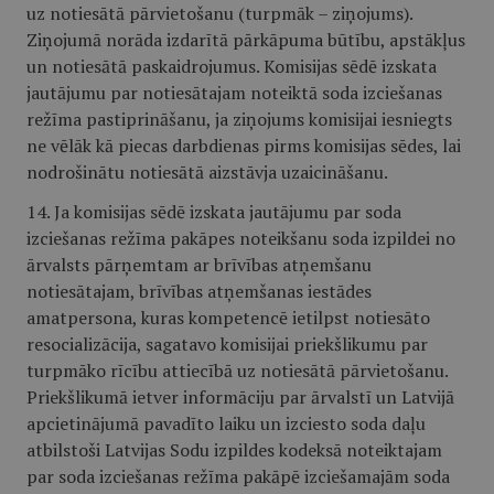
uz notiesātā pārvietošanu (turpmāk – ziņojums).
Ziņojumā norāda izdarītā pārkāpuma būtību, apstākļus
un notiesātā paskaidrojumus. Komisijas sēdē izskata
jautājumu par notiesātajam noteiktā soda izciešanas
režīma pastiprināšanu, ja ziņojums komisijai iesniegts
ne vēlāk kā piecas darbdienas pirms komisijas sēdes, lai
nodrošinātu notiesātā aizstāvja uzaicināšanu.
14. Ja komisijas sēdē izskata jautājumu par soda
izciešanas režīma pakāpes noteikšanu soda izpildei no
ārvalsts pārņemtam ar brīvības atņemšanu
notiesātajam, brīvības atņemšanas iestādes
amatpersona, kuras kompetencē ietilpst notiesāto
resocializācija, sagatavo komisijai priekšlikumu par
turpmāko rīcību attiecībā uz notiesātā pārvietošanu.
Priekšlikumā ietver informāciju par ārvalstī un Latvijā
apcietinājumā pavadīto laiku un izciesto soda daļu
atbilstoši Latvijas Sodu izpildes kodeksā noteiktajam
par soda izciešanas režīma pakāpē izciešamajām soda