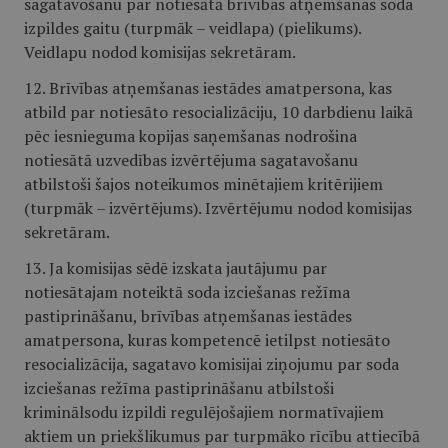
sagatavošanu par notiesātā brīvības atņemšanas soda
izpildes gaitu (turpmāk – veidlapa) (pielikums).
Veidlapu nodod komisijas sekretāram.
12. Brīvības atņemšanas iestādes amatpersona, kas
atbild par notiesāto resocializāciju, 10 darbdienu laikā
pēc iesnieguma kopijas saņemšanas nodrošina
notiesātā uzvedības izvērtējuma sagatavošanu
atbilstoši šajos noteikumos minētajiem kritērijiem
(turpmāk – izvērtējums). Izvērtējumu nodod komisijas
sekretāram.
13. Ja komisijas sēdē izskata jautājumu par
notiesātajam noteiktā soda izciešanas režīma
pastiprināšanu, brīvības atņemšanas iestādes
amatpersona, kuras kompetencē ietilpst notiesāto
resocializācija, sagatavo komisijai ziņojumu par soda
izciešanas režīma pastiprināšanu atbilstoši
kriminālsodu izpildi regulējošajiem normatīvajiem
aktiem un priekšlikumus par turpmāko rīcību attiecībā