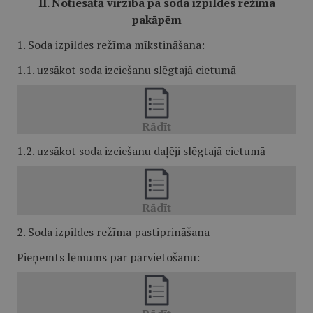
II. Notiesātā virzība pa soda izpildes režīma
pakāpēm
1. Soda izpildes režīma mīkstināšana:
1.1. uzsākot soda izciešanu slēgtajā cietumā
1.2. uzsākot soda izciešanu daļēji slēgtajā cietumā
2. Soda izpildes režīma pastiprināšana
Pieņemts lēmums par pārvietošanu: