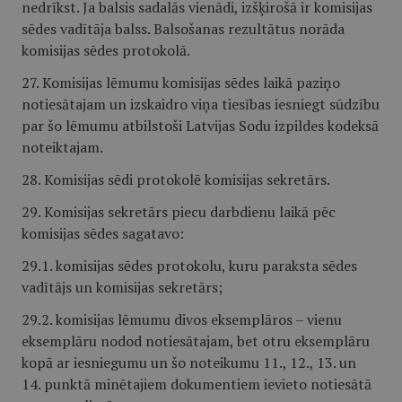
nedrīkst. Ja balsis sadalās vienādi, izšķirošā ir komisijas
sēdes vadītāja balss. Balsošanas rezultātus norāda
komisijas sēdes protokolā.
27. Komisijas lēmumu komisijas sēdes laikā paziņo
notiesātajam un izskaidro viņa tiesības iesniegt sūdzību
par šo lēmumu atbilstoši Latvijas Sodu izpildes kodeksā
noteiktajam.
28. Komisijas sēdi protokolē komisijas sekretārs.
29. Komisijas sekretārs piecu darbdienu laikā pēc
komisijas sēdes sagatavo:
29.1. komisijas sēdes protokolu, kuru paraksta sēdes
vadītājs un komisijas sekretārs;
29.2. komisijas lēmumu divos eksemplāros – vienu
eksemplāru nodod notiesātajam, bet otru eksemplāru
kopā ar iesniegumu un šo noteikumu 11., 12., 13. un
14. punktā minētajiem dokumentiem ievieto notiesātā