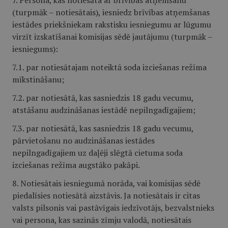
7. Persona, kas notiesāta ar brīvības atņemšanu
(turpmāk – notiesātais), iesniedz brīvības atņemšanas
iestādes priekšniekam rakstisku iesniegumu ar lūgumu
virzīt izskatīšanai komisijas sēdē jautājumu (turpmāk –
iesniegums):
7.1. par notiesātajam noteiktā soda izciešanas režīma
mīkstināšanu;
7.2. par notiesātā, kas sasniedzis 18 gadu vecumu,
atstāšanu audzināšanas iestādē nepilngadīgajiem;
7.3. par notiesātā, kas sasniedzis 18 gadu vecumu,
pārvietošanu no audzināšanas iestādes
nepilngadīgajiem uz daļēji slēgtā cietuma soda
izciešanas režīma augstāko pakāpi.
8. Notiesātais iesniegumā norāda, vai komisijas sēdē
piedalīsies notiesātā aizstāvis. Ja notiesātais ir citas
valsts pilsonis vai pastāvīgais iedzīvotājs, bezvalstnieks
vai persona, kas sazinās zīmju valodā, notiesātais