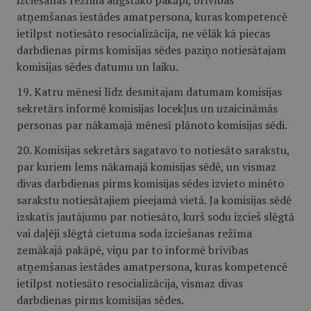
izciešanas režīma augstāko pakāpi, brīvības
atņemšanas iestādes amatpersona, kuras kompetencē
ietilpst notiesāto resocializācija, ne vēlāk kā piecas
darbdienas pirms komisijas sēdes paziņo notiesātajam
komisijas sēdes datumu un laiku.
19. Katru mēnesi līdz desmitajam datumam komisijas
sekretārs informē komisijas locekļus un uzaicināmās
personas par nākamajā mēnesī plānoto komisijas sēdi.
20. Komisijas sekretārs sagatavo to notiesāto sarakstu,
par kuriem lems nākamajā komisijas sēdē, un vismaz
divas darbdienas pirms komisijas sēdes izvieto minēto
sarakstu notiesātajiem pieejamā vietā. Ja komisijas sēdē
izskatīs jautājumu par notiesāto, kurš sodu izcieš slēgtā
vai daļēji slēgtā cietuma soda izciešanas režīma
zemākajā pakāpē, viņu par to informē brīvības
atņemšanas iestādes amatpersona, kuras kompetencē
ietilpst notiesāto resocializācija, vismaz divas
darbdienas pirms komisijas sēdes.