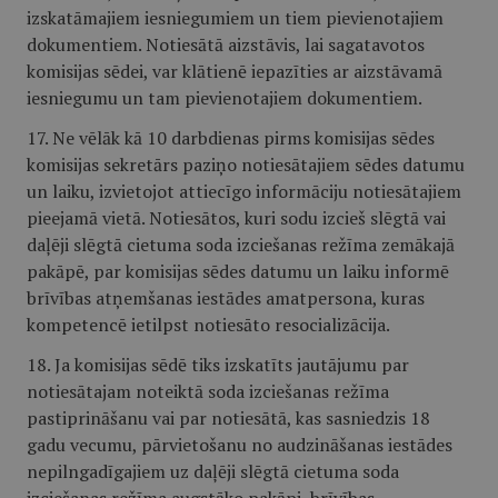
izskatāmajiem iesniegumiem un tiem pievienotajiem
dokumentiem. Notiesātā aizstāvis, lai sagatavotos
komisijas sēdei, var klātienē iepazīties ar aizstāvamā
iesniegumu un tam pievienotajiem dokumentiem.
17. Ne vēlāk kā 10 darbdienas pirms komisijas sēdes
komisijas sekretārs paziņo notiesātajiem sēdes datumu
un laiku, izvietojot attiecīgo informāciju notiesātajiem
pieejamā vietā. Notiesātos, kuri sodu izcieš slēgtā vai
daļēji slēgtā cietuma soda izciešanas režīma zemākajā
pakāpē, par komisijas sēdes datumu un laiku informē
brīvības atņemšanas iestādes amatpersona, kuras
kompetencē ietilpst notiesāto resocializācija.
18. Ja komisijas sēdē tiks izskatīts jautājumu par
notiesātajam noteiktā soda izciešanas režīma
pastiprināšanu vai par notiesātā, kas sasniedzis 18
gadu vecumu, pārvietošanu no audzināšanas iestādes
nepilngadīgajiem uz daļēji slēgtā cietuma soda