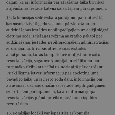
daļām, kā arī informāciju par atrašanās laikā brīvības
atņemšanas iestādē Latvijā izdarītajiem pārkāpumiem.
15. Ja komisijas sēdē izskata jautājumu par notiesātā,
kas sasniedzis 18 gadu vecumu, pārvietošanu no
audzināšanas iestādes nepilngadīgajiem uz daļēji slēgtā
cietuma soda izciešanas režīma augstāko pakāpi pēc
audzināšanas iestādes nepilngadīgajiem administrācijas
ierosinājuma, brīvības atņemšanas iestādes
amatpersona, kuras kompetencē ietilpst notiesāto
resocializācija, sagatavo komisijai priekšlikumu par
turpmāko rīcību attiecībā uz notiesātā pārvietošanu.
Priekšlikumā ietver informāciju par apcietinājumā
pavadīto laiku un izciesto soda daļu, informāciju par
atrašanās laikā audzināšanas iestādē nepilngadīgajiem
izdarītajiem pārkāpumiem, kā arī informāciju par
resocializācijas plānā noteikto pasākumu izpildes
rezultātiem.
16. Komisijas locekļi var iepazīties ar komisijā