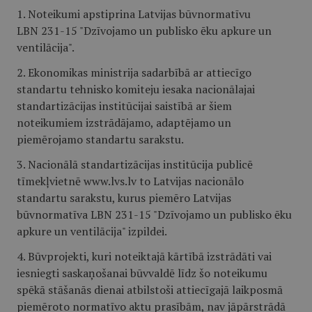
1. Noteikumi apstiprina Latvijas būvnormatīvu
LBN 231-15 "Dzīvojamo un publisko ēku apkure un
ventilācija".
2. Ekonomikas ministrija sadarbībā ar attiecīgo
standartu tehnisko komiteju iesaka nacionālajai
standartizācijas institūcijai saistībā ar šiem
noteikumiem izstrādājamo, adaptējamo un
piemērojamo standartu sarakstu.
3. Nacionālā standartizācijas institūcija publicē
tīmekļvietnē www.lvs.lv to Latvijas nacionālo
standartu sarakstu, kurus piemēro Latvijas
būvnormatīva LBN 231-15 "Dzīvojamo un publisko ēku
apkure un ventilācija" izpildei.
4. Būvprojekti, kuri noteiktajā kārtībā izstrādāti vai
iesniegti saskaņošanai būvvaldē līdz šo noteikumu
spēkā stāšanās dienai atbilstoši attiecīgajā laikposmā
piemēroto normatīvo aktu prasībām, nav jāpārstrādā