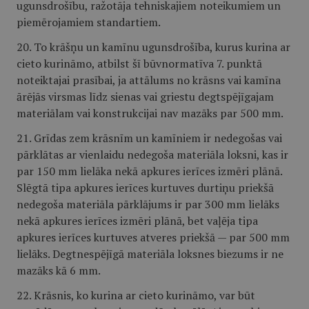
ugunsdrošību, ražotāja tehniskajiem noteikumiem un
piemērojamiem standartiem.
20. To krāšņu un kamīnu ugunsdrošība, kurus kurina ar
cieto kurināmo, atbilst šī būvnormatīva 7. punktā
noteiktajai prasībai, ja attālums no krāsns vai kamīna
ārējās virsmas līdz sienas vai griestu degtspējīgajam
materiālam vai konstrukcijai nav mazāks par 500 mm.
21. Grīdas zem krāsnīm un kamīniem ir nedegošas vai
pārklātas ar vienlaidu nedegoša materiāla loksni, kas ir
par 150 mm lielāka nekā apkures ierīces izmēri plānā.
Slēgtā tipa apkures ierīces kurtuves durtiņu priekšā
nedegoša materiāla pārklājums ir par 300 mm lielāks
nekā apkures ierīces izmēri plānā, bet vaļēja tipa
apkures ierīces kurtuves atveres priekšā — par 500 mm
lielāks. Degtnespējīgā materiāla loksnes biezums ir ne
mazāks kā 6 mm.
22. Krāsnis, ko kurina ar cieto kurināmo, var būt