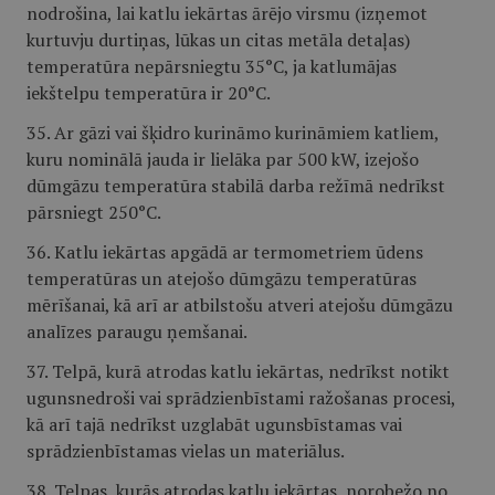
nodrošina, lai katlu iekārtas ārējo virsmu (izņemot
kurtuvju durtiņas, lūkas un citas metāla detaļas)
temperatūra nepārsniegtu 35°C, ja katlumājas
iekštelpu temperatūra ir 20°C.
35. Ar gāzi vai šķidro kurināmo kurināmiem katliem,
kuru nominālā jauda ir lielāka par 500 kW, izejošo
dūmgāzu temperatūra stabilā darba režīmā nedrīkst
pārsniegt 250°C.
36. Katlu iekārtas apgādā ar termometriem ūdens
temperatūras un atejošo dūmgāzu temperatūras
mērīšanai, kā arī ar atbilstošu atveri atejošu dūmgāzu
analīzes paraugu ņemšanai.
37. Telpā, kurā atrodas katlu iekārtas, nedrīkst notikt
ugunsnedroši vai sprādzienbīstami ražošanas procesi,
kā arī tajā nedrīkst uzglabāt ugunsbīstamas vai
sprādzienbīstamas vielas un materiālus.
38. Telpas, kurās atrodas katlu iekārtas, norobežo no