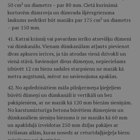
2
50 cm
un diametrs – par 80 mm. Cietā kurināmā
kurtuvēm dūmrovja un dūmvada šķērsgriezuma
2
laukums nedrīkst būt mazāks par 175 cm
un diametrs
– par 150 mm.
41. Katrai krāsnij vai pavardam ierīko atsevišķu dūmeni
vai dūmkanālu. Vienam dūmkanālam atļauts pievienot
divas apkures ierīces, ja tās atrodas vienā dzīvoklī un
vienā stāvā. Savienojot divus dūmeņus, nepieciešams
izbūvēt 12 cm biezu sadales starpsienu ne mazāk kā
metra augstumā, mērot no savienojuma apakšas.
42. No apdedzinātiem māla pilnķermeņa ķieģeļiem
būvēti dūmeņi un dūmkanāli ir vertikāli un bez
pakāpieniem, ar ne mazāk kā 120 mm biezām sieniņām.
No karstumizturīga betona būvētiem dūmeņiem un
dūmkanāliem sieniņu biezums ir ne mazāks kā 60 mm
un apakšdaļā izveidotas 250 mm dziļas pakājes ar
tīrīšanas ailām, kuras nosedz ar ceturtdaļķieģeļa biezu