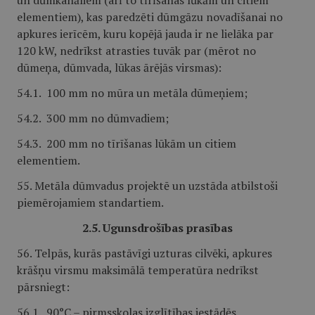
un dūmkanāliem (arī to tīrīšanas lūkām un citiem
elementiem), kas paredzēti dūmgāzu novadīšanai no
apkures ierīcēm, kuru kopējā jauda ir ne lielāka par
120 kW, nedrīkst atrasties tuvāk par (mērot no
dūmeņa, dūmvada, lūkas ārējās virsmas):
54.1. 100 mm no mūra un metāla dūmeņiem;
54.2. 300 mm no dūmvadiem;
54.3. 200 mm no tīrīšanas lūkām un citiem
elementiem.
55. Metāla dūmvadus projektē un uzstāda atbilstoši
piemērojamiem standartiem.
2.5. Ugunsdrošības prasības
56. Telpās, kurās pastāvīgi uzturas cilvēki, apkures
krāšņu virsmu maksimālā temperatūra nedrīkst
pārsniegt:
56.1. 90°C – pirmsskolas izglītības iestādēs,