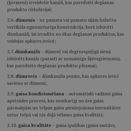
(ķermenī) izveidotie kanāli, kas paredzēti degšanas
produktu cirkulācijai;
2.6.
dūmenis
– uz pamata vai pamatu sijām balstīta
vertikāla ugunsizturīga konstrukcija, kurā izbūvēti
dūmkanāli, lai izvadītu no ēkas degšanas produktus, kas
veidojas apkures ierīcē;
2.7.
dūmkanāls
– dūmenī vai degtnespējīgā sienā
izbūvēts kanāls (parasti ar nemainīgu šķērsgriezumu),
kas paredzēts degšanas produktu plūsmai;
2.8.
dūmrovis
– dūmkanāla posms, kas apkures ierīci
savieno ar dūmeni;
2.9.
gaisa kondicionēšana
– automātiski vadāms gaisa
apstrādes process, kas neatkarīgi no āra gaisa
pārmaiņām un telpas gaisa piesārņojuma intensitātes
uztur telpā vai tās daļā vēlamo gaisa kvalitāti;
2.10.
gaisa kvalitāte
– gaisa īpašības (gaisa sastāvs,