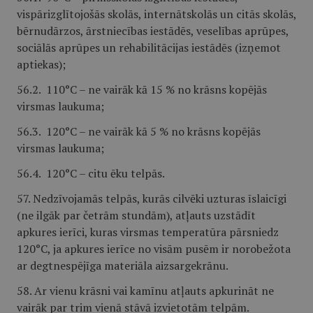
vispārizglītojošās skolās, internātskolās un citās skolās,
bērnudārzos, ārstniecības iestādēs, veselības aprūpes,
sociālās aprūpes un rehabilitācijas iestādēs (izņemot
aptiekas);
56.2. 110°C – ne vairāk kā 15 % no krāsns kopējās
virsmas laukuma;
56.3. 120°C – ne vairāk kā 5 % no krāsns kopējās
virsmas laukuma;
56.4. 120°C – citu ēku telpās.
57. Nedzīvojamās telpās, kurās cilvēki uzturas īslaicīgi
(ne ilgāk par četrām stundām), atļauts uzstādīt
apkures ierīci, kuras virsmas temperatūra pārsniedz
120°C, ja apkures ierīce no visām pusēm ir norobežota
ar degtnespējīga materiāla aizsargekrānu.
58. Ar vienu krāsni vai kamīnu atļauts apkurināt ne
vairāk par trim vienā stāvā izvietotām telpām.