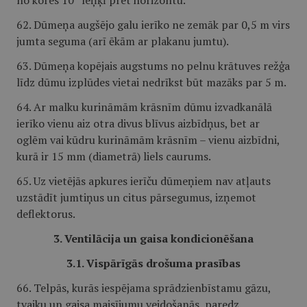
no kores 10° leņķī pret horizontu.
62. Dūmeņa augšējo galu ierīko ne zemāk par 0,5 m virs
jumta seguma (arī ēkām ar plakanu jumtu).
63. Dūmeņa kopējais augstums no pelnu krātuves režģa
līdz dūmu izplūdes vietai nedrīkst būt mazāks par 5 m.
64. Ar malku kurināmām krāsnīm dūmu izvadkanālā
ierīko vienu aiz otra divus blīvus aizbīdņus, bet ar
oglēm vai kūdru kurināmām krāsnīm – vienu aizbīdni,
kurā ir 15 mm (diametrā) liels caurums.
65. Uz vietējās apkures ierīču dūmeņiem nav atļauts
uzstādīt jumtiņus un citus pārsegumus, izņemot
deflektorus.
3. Ventilācija un gaisa kondicionēšana
3.1. Vispārīgās drošuma prasības
66. Telpās, kurās iespējama sprādzienbīstamu gāzu,
tvaiku un gaisa maisījumu veidošanās, paredz