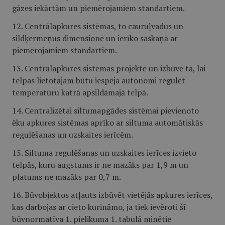
gāzes iekārtām un piemērojamiem standartiem.
12. Centrālapkures sistēmas, to cauruļvadus un
sildķermeņus dimensionē un ierīko saskaņā ar
piemērojamiem standartiem.
13. Centrālapkures sistēmas projektē un izbūvē tā, lai
telpas lietotājam būtu iespēja autonomi regulēt
temperatūru katrā apsildāmajā telpā.
14. Centralizētai siltumapgādes sistēmai pievienoto
ēku apkures sistēmas aprīko ar siltuma automātiskās
regulēšanas un uzskaites ierīcēm.
15. Siltuma regulēšanas un uzskaites ierīces izvieto
telpās, kuru augstums ir ne mazāks par 1,9 m un
platums ne mazāks par 0,7 m.
16. Būvobjektos atļauts izbūvēt vietējās apkures ierīces,
kas darbojas ar cieto kurināmo, ja tiek ievēroti šī
būvnormatīva 1. pielikuma 1. tabulā minētie