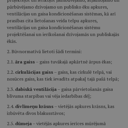
projektējot un ierīkojot jaunbūvējamo, atjaunojamo un
pārbūvējamo dzīvojamo un publisko ēku apkures,
ventilācijas un gaisa kondicionēšanas sistēmas, kā arī
prasības cita lietošanas veida telpu apkures,
ventilācijas un gaisa kondicionēšanas sistēmu
projektēšanai un ierīkošanai dzīvojamās un publiskajās
ēkās.
2. Būvnormatīvā lietoti šādi termini:
2.1.
āra gaiss
– gaiss tuvākajā apkārtnē ārpus ēkas;
2.2.
cirkulācijas gaiss
– gaiss, kas cirkulē telpā, vai
nosūces gaiss, kas tiek ievadīts atpakaļ tajā pašā telpā;
2.3.
dabiskā ventilācija
– gaisa pārvietošanās gaisa
blīvuma starpības vai vēja iedarbības dēļ;
2.4.
divlīmeņu krāsns
– vietējās apkures krāsns, kas
izbūvēta divos blakusstāvos;
2.5.
dūmeja
– vietējās apkures ierīces mūrējumā