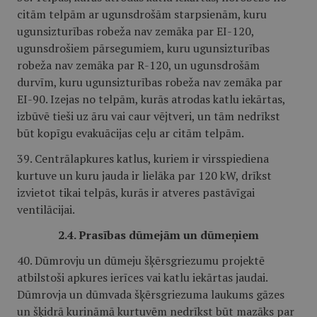
citām telpām ar ugunsdrošām starpsienām, kuru
ugunsizturības robeža nav zemāka par EI-120,
ugunsdrošiem pārsegumiem, kuru ugunsizturības
robeža nav zemāka par R-120, un ugunsdrošām
durvīm, kuru ugunsizturības robeža nav zemāka par
EI-90. Izejas no telpām, kurās atrodas katlu iekārtas,
izbūvē tieši uz āru vai caur vējtveri, un tām nedrīkst
būt kopīgu evakuācijas ceļu ar citām telpām.
39. Centrālapkures katlus, kuriem ir virsspiediena
kurtuve un kuru jauda ir lielāka par 120 kW, drīkst
izvietot tikai telpās, kurās ir atveres pastāvīgai
ventilācijai.
2.4. Prasības dūmejām un dūmeņiem
40. Dūmrovju un dūmeju šķērsgriezumu projektē
atbilstoši apkures ierīces vai katlu iekārtas jaudai.
Dūmrovja un dūmvada šķērsgriezuma laukums gāzes
un šķidrā kurināmā kurtuvēm nedrīkst būt mazāks par