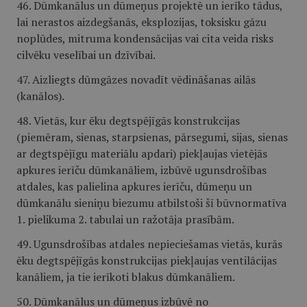
46. Dūmkanālus un dūmeņus projektē un ierīko tādus,
lai nerastos aizdegšanās, eksplozijas, toksisku gāzu
noplūdes, mitruma kondensācijas vai cita veida risks
cilvēku veselībai un dzīvībai.
47. Aizliegts dūmgāzes novadīt vēdināšanas ailās
(kanālos).
48. Vietās, kur ēku degtspējīgās konstrukcijas
(piemēram, sienas, starpsienas, pārsegumi, sijas, sienas
ar degtspējīgu materiālu apdari) piekļaujas vietējās
apkures ierīču dūmkanāliem, izbūvē ugunsdrošības
atdales, kas palielina apkures ierīču, dūmeņu un
dūmkanālu sieniņu biezumu atbilstoši šī būvnormatīva
1. pielikuma 2. tabulai un ražotāja prasībām.
49. Ugunsdrošības atdales nepieciešamas vietās, kurās
ēku degtspējīgās konstrukcijas piekļaujas ventilācijas
kanāliem, ja tie ierīkoti blakus dūmkanāliem.
50. Dūmkanālus un dūmeņus izbūvē no