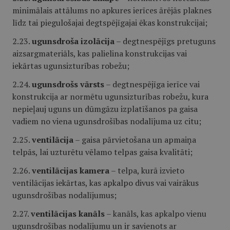
minimālais attālums no apkures ierīces ārējās plaknes
līdz tai piegulošajai degtspējīgajai ēkas konstrukcijai;
2.23.
ugunsdroša izolācija
– degtnespējīgs pretuguns
aizsargmateriāls, kas palielina konstrukcijas vai
iekārtas ugunsizturības robežu;
2.24.
ugunsdrošs vārsts
– degtnespējīga ierīce vai
konstrukcija ar normētu ugunsizturības robežu, kura
nepieļauj uguns un dūmgāzu izplatīšanos pa gaisa
vadiem no viena ugunsdrošības nodalījuma uz citu;
2.25.
ventilācija
– gaisa pārvietošana un apmaiņa
telpās, lai uzturētu vēlamo telpas gaisa kvalitāti;
2.26.
ventilācijas kamera
– telpa, kurā izvieto
ventilācijas iekārtas, kas apkalpo divus vai vairākus
ugunsdrošības nodalījumus;
2.27.
ventilācijas kanāls
– kanāls, kas apkalpo vienu
ugunsdrošības nodalījumu un ir savienots ar