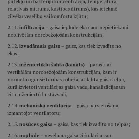
putekļu un baktēriju koncentrācija, temperatūra,
relatīvais mitrums, kustības ātrums), kas ietekmē
cilvēku veselību vai komforta izjūtu;
2.11.
infiltrācija
– gaisa ieplūde ēkā caur nepietiekami
noblīvētām norobežojošām konstrukcijām;
2.12.
izvadāmais gaiss
– gaiss, kas tiek izvadīts no
ēkas;
2.13.
inženiertīklu šahta (kanāls)
– parasti ar
vertikālām norobežojošām konstrukcijām, kam ir
normēta ugunsizturības robeža, atdalīta gaisa telpa,
kurā izvietoti ventilācijas gaisa vadu, kanalizācijas un
citu inženiertīklu stāvvadi;
2.14.
mehāniskā ventilācija
– gaisa pārvietošana,
izmantojot ventilatoru;
2.15.
nosūces gaiss
– gaiss, kas tiek izvadīts no telpas;
2.16.
noplūde
– nevēlama gaisa cirkulācija caur