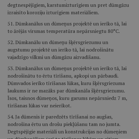
degtnespējīgiem, karstumizturīgiem un pret dūmgāzu
izraisīto koroziju izturīgiem materiāliem.
51. Dūmkanālus un dūmeņus projektē un ierīko tā, lai
to ārējās virsmas temperatūra nepārsniegtu 80°C.
52. Dūmkanālu un dūmeņu šķērsgriezumu un
augstumu projektē un ierīko tā, lai nodrošinātu
vajadzīgo vilkmi un dūmgāzu aizvadīšanu.
53. Dūmkanālus un dūmeņus projektē un ierīko tā, lai
nodrošinātu to ērtu tīrīšanu, apkopi un pārbaudi.
Dūmvados ierīko tīrīšanas lūkas, kuru šķērsgriezuma
laukums ir ne mazāks par dūmkanāla šķērsgriezumu.
Īsos, taisnos dūmeņos, kuru garums nepārsniedz 7 m,
tīrīšanas lūkas var neierīkot.
54. Ja dūmenis ir paredzēts tīrīšanai no augšas,
nodrošina ērtu un drošu piekļūšanu tam no jumta.
Degtspējīgie materiāli un konstrukcijas no dūmeņiem