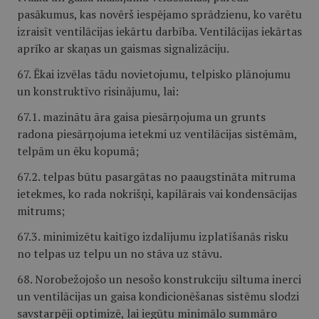
pasākumus, kas novērš iespējamo sprādzienu, ko varētu
izraisīt ventilācijas iekārtu darbība. Ventilācijas iekārtas
aprīko ar skaņas un gaismas signalizāciju.
67. Ēkai izvēlas tādu novietojumu, telpisko plānojumu
un konstruktīvo risinājumu, lai:
67.1. mazinātu āra gaisa piesārņojuma un grunts
radona piesārņojuma ietekmi uz ventilācijas sistēmām,
telpām un ēku kopumā;
67.2. telpas būtu pasargātas no paaugstināta mitruma
ietekmes, ko rada nokrišņi, kapilārais vai kondensācijas
mitrums;
67.3. minimizētu kaitīgo izdalījumu izplatīšanās risku
no telpas uz telpu un no stāva uz stāvu.
68. Norobežojošo un nesošo konstrukciju siltuma inerci
un ventilācijas un gaisa kondicionēšanas sistēmu slodzi
savstarpēji optimizē, lai iegūtu minimālo summāro