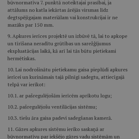
būvnormatīva 7. punktā noteiktajai prasībai, ja
attālums no katla iekārtas ārējās virsmas līdz
degtspējīgajam materiālam vai konstrukcijai ir ne
mazāks par 150 mm.
9. Apkures ierīces projektē un izbūvē tā, lai to apkope
un tīrīšana neradītu grūtības un sarežģījumus
ekspluatācijas laikā, kā arī lai tās būtu pietiekami
hermētiskas.
10. Lai nodrošinātu pietiekamu gaisa pieplūdi apkures
ierīcei un kurināmais tajā pilnīgi sadegtu, attiecīgajā
telpā var ierīkot:
10.1. ar pašregulējošām ierīcēm aprīkotu logu;
10.2. pašregulējošu ventilācijas sistēmu;
10.3. tiešu āra gaisa padevi sadegšanas kamerā.
11. Gāzes apkures sistēmu ierīko saskaņā ar
būvnormatīvu par iekšējo gāzes vadu sistēmām un