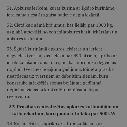
31. Apkures ierīcēm, kuras kurina ar šķidro kurināmo,
ieteicama tieša āra gaisa padeve degļa iekārtā.
32. Cietā kurināmā krājumus, kas lielāki par 1000 kg,
uzglabā atsevišķi no centrālapkures katlu iekārtām un
apkures iekārtām.
33. Šķidrā kurināmā apkures iekārtas un ierīces
degvielas tvertni, kas lielāka par 490 litriem, aprīko ar
ierobežojošām konstrukcijām, kas norobežo degvielas
noplūdi tvertnes bojājuma gadījumā. Minētā prasība
neattiecas uz tvertnēm ar dubultām sienām, kuru
konstrukcija iekšējās sienas bojājuma gadījumā
nepieļauj vielas nekontrolētu izplūšanu ārpus
rezervuāra.
2.3. Prasības centralizētas apkures katlumājām un
katlu iekārtām, kuru jauda ir lielāka par 500 kW
34. Katlu iekārtas aprīko ar siltumizolāciju, kura