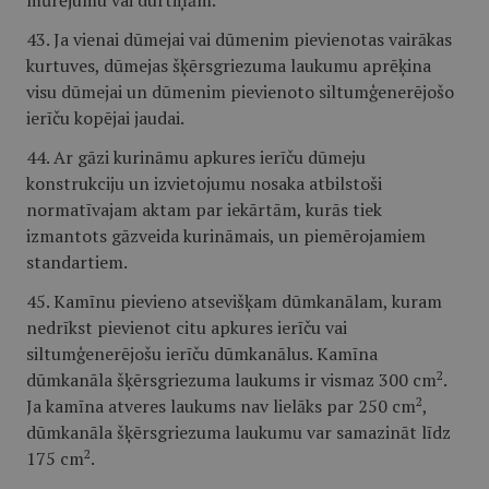
mūrējumu vai durtiņām.
43. Ja vienai dūmejai vai dūmenim pievienotas vairākas
kurtuves, dūmejas šķērsgriezuma laukumu aprēķina
visu dūmejai un dūmenim pievienoto siltumģenerējošo
ierīču kopējai jaudai.
44. Ar gāzi kurināmu apkures ierīču dūmeju
konstrukciju un izvietojumu nosaka atbilstoši
normatīvajam aktam par iekārtām, kurās tiek
izmantots gāzveida kurināmais, un piemērojamiem
standartiem.
45. Kamīnu pievieno atsevišķam dūmkanālam, kuram
nedrīkst pievienot citu apkures ierīču vai
siltumģenerējošu ierīču dūmkanālus. Kamīna
2
dūmkanāla šķērsgriezuma laukums ir vismaz 300 cm
.
2
Ja kamīna atveres laukums nav lielāks par 250 cm
,
dūmkanāla šķērsgriezuma laukumu var samazināt līdz
2
175 cm
.