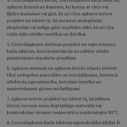
4. Centrālapkures katlus, centrālapkures katlu iekārtas,
apkures krāsnis un kamīnus, ko kurina ar cieto vai
šķidro kurināmo vai gāzi, kā arī citas apkures ierīces
projektē un izbūvē tā, lai nerastos aizdegšanās,
eksplozijas vai indīgu gāzu noplūdes risks, kā arī cita
veida risks cilvēku veselībai un dzīvībai.
5. Centrālapkures sistēmas projektē un tajās izmanto
katlu iekārtas, kuru konstrukcija un uzbūve atbilst
piemērojamo standartu prasībām.
6. Apkures sistēmās un apkures ierīcēs atļauts iebūvēt
tikai nedegošus materiālus un izstrādājumus, kuriem ir
atbilstoša ugunsizturība, korozijas izturība un
nepieciešamais gāznecaurlaidīgums.
7. Apkures ierīces projektē un izbūvē tā, lai jebkura
ierīces tuvumā esoša degtspējīga materiāla vai
konstrukcijas virsmas temperatūra nepārsniegtu 80°C.
8. Centrālapkures katlu iekārtas ugunsdrošība atbilst šī