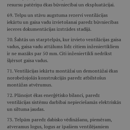
resursu patēriņu ēkas būvniecībai un ekspluatācijai.
69. Telpu un stāvu augstuma rezervi ventilācijas
iekārtu un gaisa vadu izvietošanai paredz būvniecības
ieceres dokumentācijas izstrādes stadijā.
70. Šahtās un starptelpās, kur izvieto ventilācijas gaisa
vadus, gaisa vadu attālums līdz citiem inženiertīkliem
ir ne mazāks par 50 mm. Citi inženiertīkli nedrīkst
šķērsot gaisa vadus.
71. Ventilācijas iekārtu montāžai un demontāžai ēkas
norobežojošās konstrukcijās paredz atbilstošus
montāžas atvērumus.
72. Plānojot ēkas enerģētisko bilanci, paredz
ventilācijas sistēmu darbībai nepieciešamās elektriskās
un siltuma jaudas.
73. Telpām paredz dabisko vēdināšanu, piemēram,
atveramus logus, logus ar īpašiem ventilējamiem