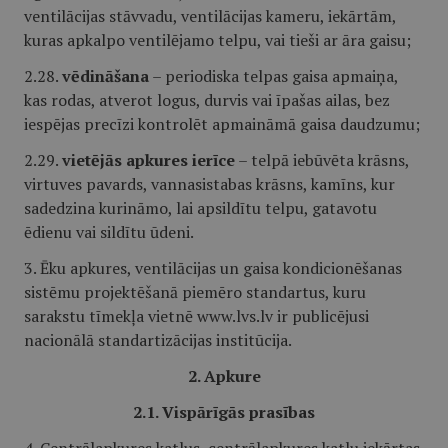
ventilācijas stāvvadu, ventilācijas kameru, iekārtām,
kuras apkalpo ventilējamo telpu, vai tieši ar āra gaisu;
2.28.
vēdināšana
– periodiska telpas gaisa apmaiņa,
kas rodas, atverot logus, durvis vai īpašas ailas, bez
iespējas precīzi kontrolēt apmaināmā gaisa daudzumu;
2.29.
vietējās apkures ierīce
– telpā iebūvēta krāsns,
virtuves pavards, vannasistabas krāsns, kamīns, kur
sadedzina kurināmo, lai apsildītu telpu, gatavotu
ēdienu vai sildītu ūdeni.
3. Ēku apkures, ventilācijas un gaisa kondicionēšanas
sistēmu projektēšanā piemēro standartus, kuru
sarakstu tīmekļa vietnē www.lvs.lv ir publicējusi
nacionālā standartizācijas institūcija.
2. Apkure
2.1. Vispārīgās prasības