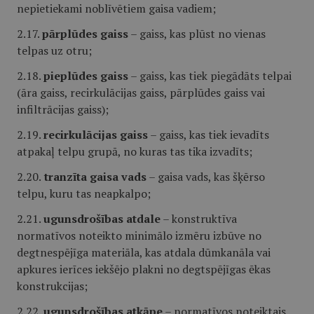
nepietiekami noblīvētiem gaisa vadiem;
2.17.
pārplūdes gaiss
– gaiss, kas plūst no vienas
telpas uz otru;
2.18.
pieplūdes gaiss
– gaiss, kas tiek piegādāts telpai
(āra gaiss, recirkulācijas gaiss, pārplūdes gaiss vai
infiltrācijas gaiss);
2.19.
recirkulācijas gaiss
– gaiss, kas tiek ievadīts
atpakaļ telpu grupā, no kuras tas tika izvadīts;
2.20.
tranzīta gaisa vads
– gaisa vads, kas šķērso
telpu, kuru tas neapkalpo;
2.21.
ugunsdrošības atdale
– konstruktīva
normatīvos noteikto minimālo izmēru izbūve no
degtnespējīga materiāla, kas atdala dūmkanāla vai
apkures ierīces iekšējo plakni no degtspējīgas ēkas
konstrukcijas;
2.22.
ugunsdrošības atkāpe
– normatīvos noteiktais