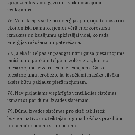
sprādzienbīstamu gāzu un tvaiku maisījumu
veidošanos.
76. Ventilācijas sistēmu enerģijas patēriņu tehniski un
ekonomiski pamato, ņemot vērā energoresursu
izmaksas un kaitējumu apkārtējai videi, ko rada
enerģijas ražošana un patērēšana.
77. Ja ēkā ir telpas ar paaugstinātu gaisa piesārņojuma
emisiju, no pārējām telpām izolē vietas, kur no
piesārņojuma izvairīties nav iespējams. Gaisa
piesārņojumu ierobežo, lai iespējami mazāks cilvēku
skaits būtu pakļauts piesārņojumam.
78. Nav pieļaujams vispārīgās ventilācijas sistēmas
izmantot par dūmu izvades sistēmām.
79. Dūmu izvades sistēmas projektē atbilstoši
būvnormatīvos noteiktajām ugunsdrošības prasībām
un piemērojamiem standartiem.