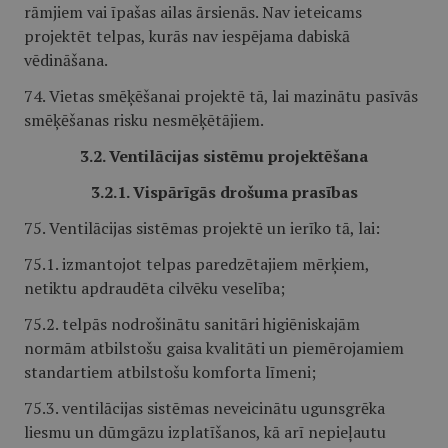
rāmjiem vai īpašas ailas ārsienās. Nav ieteicams
projektēt telpas, kurās nav iespējama dabiskā
vēdināšana.
74. Vietas smēķēšanai projektē tā, lai mazinātu pasīvās
smēķēšanas risku nesmēķētājiem.
3.2. Ventilācijas sistēmu projektēšana
3.2.1. Vispārīgās drošuma prasības
75. Ventilācijas sistēmas projektē un ierīko tā, lai:
75.1. izmantojot telpas paredzētajiem mērķiem,
netiktu apdraudēta cilvēku veselība;
75.2. telpās nodrošinātu sanitāri higiēniskajām
normām atbilstošu gaisa kvalitāti un piemērojamiem
standartiem atbilstošu komforta līmeni;
75.3. ventilācijas sistēmas neveicinātu ugunsgrēka
liesmu un dūmgāzu izplatīšanos, kā arī nepieļautu