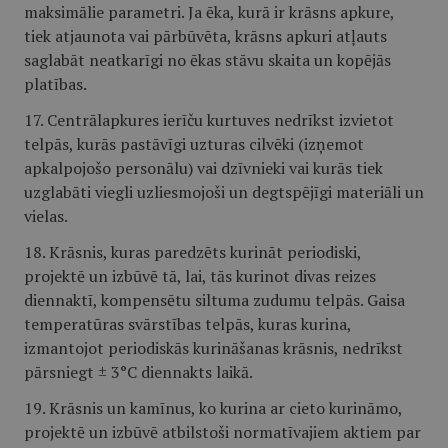
maksimālie parametri. Ja ēka, kurā ir krāsns apkure,
tiek atjaunota vai pārbūvēta, krāsns apkuri atļauts
saglabāt neatkarīgi no ēkas stāvu skaita un kopējās
platības.
17. Centrālapkures ierīču kurtuves nedrīkst izvietot
telpās, kurās pastāvīgi uzturas cilvēki (izņemot
apkalpojošo personālu) vai dzīvnieki vai kurās tiek
uzglabāti viegli uzliesmojoši un degtspējīgi materiāli un
vielas.
18. Krāsnis, kuras paredzēts kurināt periodiski,
projektē un izbūvē tā, lai, tās kurinot divas reizes
diennaktī, kompensētu siltuma zudumu telpās. Gaisa
temperatūras svārstības telpās, kuras kurina,
izmantojot periodiskās kurināšanas krāsnis, nedrīkst
pārsniegt ± 3°C diennakts laikā.
19. Krāsnis un kamīnus, ko kurina ar cieto kurināmo,
projektē un izbūvē atbilstoši normatīvajiem aktiem par