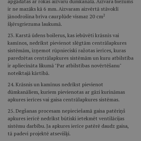
apgādātas ar rokas aizvaru dūmkanālā. Aizvara biezums
ir ne mazāks kā 6 mm. Aizvaram aizvērtā stāvoklī
2
jānodrošina brīva caurplūde vismaz 20 cm
šķērsgriezuma laukumā.
23. Karstā ūdens boilerus, kas iebūvēti krāsnīs vai
kamīnos, nedrīkst pievienot slēgtām centrālapkures
sistēmām, izņemot rūpnieciski ražotas ierīces, kuras
paredzētas centrālapkures sistēmām un kuru atbilstība
ir apliecināta likumā "Par atbilstības novērtēšanu"
noteiktajā kārtībā.
24. Krāsnis un kamīnus nedrīkst pievienot
dūmkanāliem, kuriem pievienotas ar gāzi kurināmas
apkures ierīces vai gaisa centrālapkures sistēmas.
25. Degšanas procesam nepieciešamā gaisa patēriņš
apkures ierīcē nedrīkst būtiski ietekmēt ventilācijas
sistēmu darbību. Ja apkures ierīce patērē daudz gaisa,
tā padevi projektē atsevišķi.