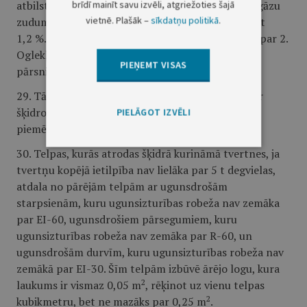
atbilstoši iekārtas jaudai un darba režīmam. Dūmgāzu
brīdī mainīt savu izvēli, atgriežoties šajā
vietnē. Plašāk –
sīkdatņu politikā
.
zudumi nominālā darba režīmā nedrīkst pārsniegt
1,2 %. Kvēpu faktora rādītājs nedrīkst būt lielāks par 2.
Oglekļa oksīda (CO) saturs dūmgāzēs nedrīkst
PIEŅEMT VISAS
pārsniegt 0,05 %.
29. Tādu apkures iekārtu drošums, kuras kurina ar
šķidro kurināmo, nedrīkst būt mazāks par
PIELĀGOT IZVĒLI
piemērojamos standartos noteikto.
30. Telpas, kurās atrodas šķidrā kurināmā tvertnes, ja
tvertņu kopējā ietilpība nav lielāka par 5 t degvielas,
atdala no pārējām telpām ar ugunsdrošām
starpsienām, kuru ugunsizturības robeža nav zemāka
par EI-60, ugunsdrošiem pārsegumiem, kuru
ugunsizturības robeža nav zemāka par R-60, un
ugunsdrošām durvīm, kuru ugunsizturības robeža nav
zemākā par EI-30. Šīm telpām izbūvē ārējo logu, kura
2
laukums ir vismaz 0,05 m
, rēķinot uz vienu telpas
2
kubikmetru, bet ne mazāks par 0,25 m
.