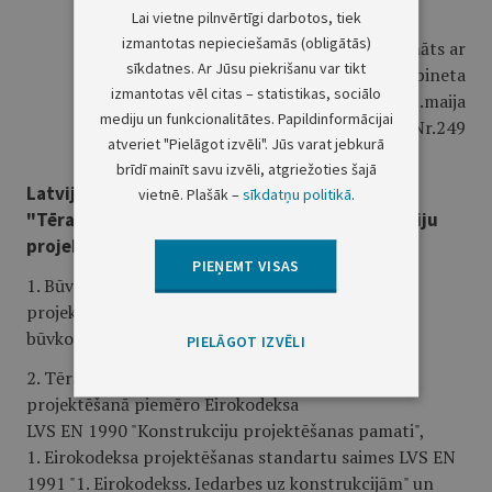
Lai vietne pilnvērtīgi darbotos, tiek
izmantotas nepieciešamās (obligātās)
Apstiprināts ar
sīkdatnes. Ar Jūsu piekrišanu var tikt
Ministru kabineta
izmantotas vēl citas – statistikas, sociālo
2015.gada 26.maija
mediju un funkcionalitātes. Papildinformācijai
noteikumiem Nr.249
atveriet "Pielāgot izvēli". Jūs varat jebkurā
brīdī mainīt savu izvēli, atgriežoties šajā
Latvijas būvnormatīvs LBN 212-15
vietnē. Plašāk –
sīkdatņu politikā
.
"Tērauda un betona kompozīto būvkonstrukciju
projektēšana"
PIEŅEMT VISAS
1. Būvnormatīvs nosaka prasības, kas jāievēro,
projektējot tērauda un betona kompozītās
būvkonstrukcijas ēkām un inženierbūvēm.
PIELĀGOT IZVĒLI
2. Tērauda un betona kompozīto būvkonstrukciju
projektēšanā piemēro Eirokodeksa
LVS EN 1990 "Konstrukciju projektēšanas pamati",
1. Eirokodeksa projektēšanas standartu saimes LVS EN
1991 "1. Eirokodekss. Iedarbes uz konstrukcijām" un