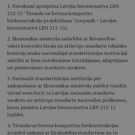
1. Noteikumi apstiprina Latvijas būvnormatīvu LBN
212-15 "Tērauda un betona kompozīto
būvkonstrukciju projektēšana" (turpmāk – Latvijas
būvnormatīvs LBN 212-15).
2. Ekonomikas ministrija sadarbībā ar Būvniecības
valsts kontroles biroju un attiecīgo standartu tehnisko
komiteju iesaka nacionālajai standartizācijas institūcijai
saistībā ar šiem noteikumiem izstrādājamo, adaptējamo
un piemērojamo standartu sarakstu.
3. Nacionālā standartizācijas institūcija pēc
saskaņošanas ar Ekonomikas ministriju publicē tīmekļa
vietnē www.lvs.lv to Latvijas nacionālo standartu
sarakstu un attiecīgo standartu nacionālos pielikumus,
kurus piemēro Latvijas būvnormatīva LBN 212-15
izpildei.
4. Tērauda un betona kompozītās būvkonstrukcijas
projektē saskaņā ar Eirokodeksa standartiem un to