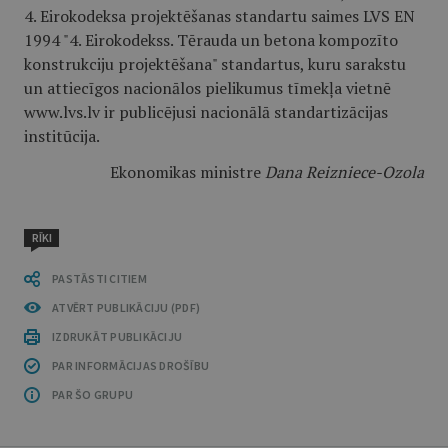
4. Eirokodeksa projektēšanas standartu saimes LVS EN
1994 "4. Eirokodekss. Tērauda un betona kompozīto
konstrukciju projektēšana" standartus, kuru sarakstu
un attiecīgos nacionālos pielikumus tīmekļa vietnē
www.lvs.lv ir publicējusi nacionālā standartizācijas
institūcija.
Ekonomikas ministre
Dana Reizniece-Ozola
RĪKI
PASTĀSTI CITIEM
ATVĒRT PUBLIKĀCIJU (PDF)
IZDRUKĀT PUBLIKĀCIJU
PAR INFORMĀCIJAS DROŠĪBU
PAR ŠO GRUPU