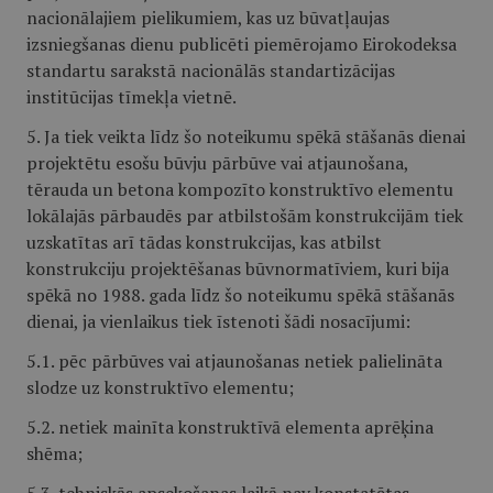
nacionālajiem pielikumiem, kas uz būvatļaujas
izsniegšanas dienu publicēti piemērojamo Eirokodeksa
standartu sarakstā nacionālās standartizācijas
institūcijas tīmekļa vietnē.
5. Ja tiek veikta līdz šo noteikumu spēkā stāšanās dienai
projektētu esošu būvju pārbūve vai atjaunošana,
tērauda un betona kompozīto konstruktīvo elementu
lokālajās pārbaudēs par atbilstošām konstrukcijām tiek
uzskatītas arī tādas konstrukcijas, kas atbilst
konstrukciju projektēšanas būvnormatīviem, kuri bija
spēkā no 1988. gada līdz šo noteikumu spēkā stāšanās
dienai, ja vienlaikus tiek īstenoti šādi nosacījumi:
5.1. pēc pārbūves vai atjaunošanas netiek palielināta
slodze uz konstruktīvo elementu;
5.2. netiek mainīta konstruktīvā elementa aprēķina
shēma;