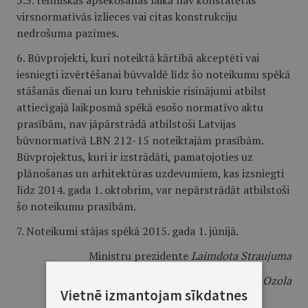
5.3. tehniskās apsekošanas laikā nav konstatētas
virsnormatīvās izlieces vai citas konstrukciju
nedrošuma pazīmes.
6. Būvprojekti, kuri noteiktā kārtībā akceptēti vai
iesniegti izvērtēšanai būvvaldē līdz šo noteikumu spēkā
stāšanās dienai un kuru tehniskie risinājumi atbilst
attiecīgajā laikposmā spēkā esošo normatīvo aktu
prasībām, nav jāpārstrādā atbilstoši Latvijas
būvnormatīvā LBN 212-15 noteiktajām prasībām.
Būvprojektus, kuri ir izstrādāti, pamatojoties uz
plānošanas un arhitektūras uzdevumiem, kas izsniegti
līdz 2014. gada 1. oktobrim, var nepārstrādāt atbilstoši
šo noteikumu prasībām.
7. Noteikumi stājas spēkā 2015. gada 1. jūnijā.
Ministru prezidente
Laimdota Straujuma
Ekonomikas ministre
Dana Reizniece-Ozola
Vietnē izmantojam sīkdatnes