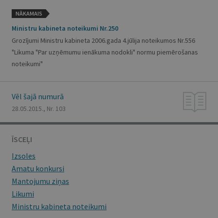
NĀKAMAIS
Ministru kabineta noteikumi Nr.250
Grozījumi Ministru kabineta 2006.gada 4.jūlija noteikumos Nr.556
"Likuma "Par uzņēmumu ienākuma nodokli" normu piemērošanas
noteikumi"
Vēl šajā numurā
28.05.2015., Nr. 103
ĪSCEĻI
Izsoles
Amatu konkursi
Mantojumu ziņas
Likumi
Ministru kabineta noteikumi