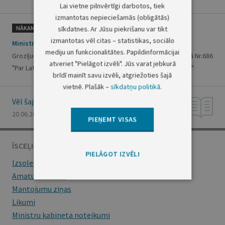
Lai vietne pilnvērtīgi darbotos, tiek
izmantotas nepieciešamās (obligātās)
NĀKAMAIS
sīkdatnes. Ar Jūsu piekrišanu var tikt
izmantotas vēl citas – statistikas, sociālo
Ministru kabineta rīkojums Nr.307
mediju un funkcionalitātes. Papildinformācijai
Grozījumi Ministru kabineta 2013.gada 28.decembra rīkojumā Nr.686
atveriet "Pielāgot izvēli". Jūs varat jebkurā
"Par Latvijas ģeotelpiskās informācijas attīstības koncepciju"
brīdī mainīt savu izvēli, atgriežoties šajā
vietnē. Plašāk –
sīkdatņu politikā
.
Vēl šajā numurā
20.06.2014., Nr. 120
PIEŅEMT VISAS
ĪSCEĻI
PIELĀGOT IZVĒLI
Izsoles
Amatu konkursi
Mantojumu ziņas
Likumi
Ministru kabineta noteikumi