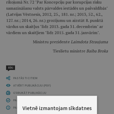
rīkojumā Nr. 72 "Par Koncepciju par korupcijas risku
samazināšanu valsts pārvaldes iestādēs un pašvaldībās"
(Latvijas Vēstnesis, 2012, 25., 181. nr.; 2013, 52., 62.,
127. nr.; 2014, 26. nr.) grozījumu un aizstāt 8. punktā
vārdus un skaitļus "līdz 2013. gada 31. decembrim" ar
vārdiem un skaitļiem "līdz 2015. gada 31. janvārim".
Ministru prezidente
Laimdota Straujuma
Tieslietu ministre
Baiba Broka
RĪKI
PASTĀSTI CITIEM
ATVĒRT PUBLIKĀCIJU (PDF)
IZDRUKĀT PUBLIKĀCIJU
PAR INFORMĀCIJAS DROŠĪBU
Vietnē izmantojam sīkdatnes
PAR ŠO GRUPU