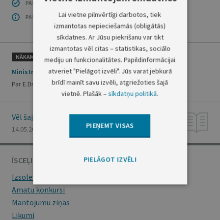
PAR INFORMĀCIJAS DROŠĪBU
Lai vietne pilnvērtīgi darbotos, tiek
PAR ŠO GRUPU
izmantotas nepieciešamās (obligātās)
sīkdatnes. Ar Jūsu piekrišanu var tikt
izmantotas vēl citas – statistikas, sociālo
NĀKAMAIS
mediju un funkcionalitātes. Papildinformācijai
atveriet "Pielāgot izvēli". Jūs varat jebkurā
Ministru prezidenta rīkojums Nr.171
brīdī mainīt savu izvēli, atgriežoties šajā
Par E.Dreimanes komandējumu
vietnē. Plašāk –
sīkdatņu politikā
.
Vēl šajā numurā
PIEŅEMT VISAS
14.05.2013., Nr. 91
PIELĀGOT IZVĒLI
ĪSCEĻI
Izsoles
Amatu konkursi
Mantojumu ziņas
Likumi