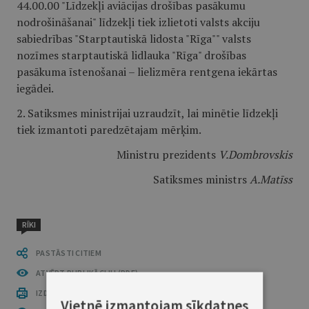
44.00.00 "Līdzekļi aviācijas drošības pasākumu
nodrošināšanai" līdzekļi tiek izlietoti valsts akciju
sabiedrības "Starptautiskā lidosta "Rīga"" valsts
nozīmes starptautiskā lidlauka "Rīga" drošības
pasākuma īstenošanai – lielizmēra rentgena iekārtas
iegādei.
2. Satiksmes ministrijai uzraudzīt, lai minētie līdzekļi
tiek izmantoti paredzētajam mērķim.
Ministru prezidents
V.Dombrovskis
Satiksmes ministrs
A.Matīss
RĪKI
PASTĀSTI CITIEM
ATVĒRT PUBLIKĀCIJU (PDF)
IZDRUKĀT PUBLIKĀCIJU
Vietnē izmantojam sīkdatnes