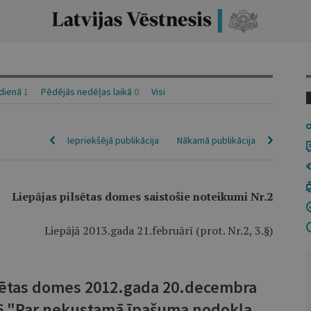
idienā
1
Pēdējās nedēļas laikā
0
Visi
Iepriekšējā publikācija
Nākamā publikācija
Liepājas pilsētas domes saistošie noteikumi Nr.2
Liepājā 2013.gada 21.februārī (prot. Nr.2, 3.§)
lsētas domes 2012.gada 20.decembra
26 "Par nekustamā īpašuma nodokļa