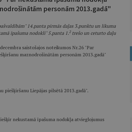
znodrošinātām personām 2013.gadā"
 pašvaldībām" 14.panta pirmās daļas 3.punktu un likuma
2
tamā īpašuma nodokli" 5.panta 1.
trešo un ceturto daļu
.decembra saistošajos noteikumos Nr.26 "Par
ešķiršanu maznodrošinātām personām 2013.gadā"
 piešķiršanu Liepājas pilsētā 2013.gadā".
 piešķir nekustamā īpašuma nodokļa atvieglojumus