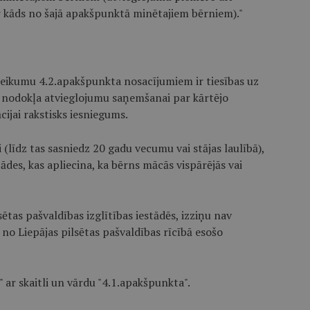
r kāds no šajā apakšpunktā minētajiem bērniem)."
teikumu 4.2.apakšpunkta nosacījumiem ir tiesības uz
nodokļa atvieglojumu saņemšanai par kārtējo
ijai rakstisks iesniegums.
(līdz tas sasniedz 20 gadu vecumu vai stājas laulībā),
des, kas apliecina, ka bērns mācās vispārējās vai
sētas pašvaldības izglītības iestādēs, izziņu nav
 no Liepājas pilsētas pašvaldības rīcībā esošo
" ar skaitli un vārdu "4.1.apakšpunkta".