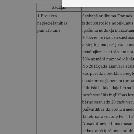
Sadaļas
1. Projekta
Saskaņā ar likuma "Par neku
nepieciešamības
izdot saistošos noteikumus
pamatojums
īpašuma nodokļa maksātāju 
20.decembrī izdeva saistoš
atvieglojumu piešķiršanu m
minētajiem saistošajiem no
70% apmērā maznodrošinā
No 2013.gada 1.janvāra stāj
kas paredz nodokļa atvieglo
daudzbērnu ģimenēm (person
Faktiski lielākā daļa bērnu 
profesionālās izglītības ies
bērns sasniedz 20 gadu vecum
pašvaldības dzīvokļu īrnieki
15.februāra vēstule Nr.4-13/
Nosakot nekustamā īpašuma 
nekustamā īpašuma nodokli"