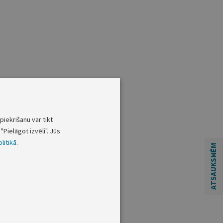
piekrišanu var tikt
"Pielāgot izvēli". Jūs
litikā
.
ATSAUKSMĒM