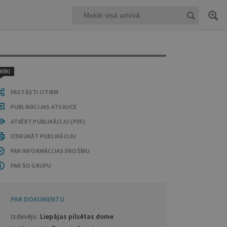
RĪKI
PASTĀSTI CITIEM
PUBLIKĀCIJAS ATSAUCE
ATVĒRT PUBLIKĀCIJU (PDF)
IZDRUKĀT PUBLIKĀCIJU
PAR INFORMĀCIJAS DROŠĪBU
PAR ŠO GRUPU
PAR DOKUMENTU
Izdevējs:
Liepājas pilsētas dome