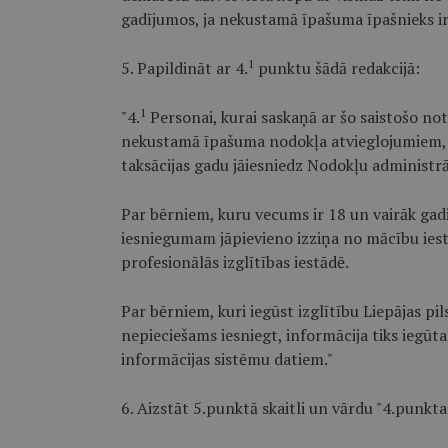
gadījumos, ja nekustamā īpašuma īpašnieks i
1
5. Papildināt ar 4.
punktu šādā redakcijā:
1
"4.
Personai, kurai saskaņā ar šo saistošo no
nekustamā īpašuma nodokļa atvieglojumiem, 
taksācijas gadu jāiesniedz Nodokļu administrāc
Par bērniem, kuru vecums ir 18 un vairāk gadi 
iesniegumam jāpievieno izziņa no mācību iestā
profesionālās izglītības iestādē.
Par bērniem, kuri iegūst izglītību Liepājas pil
nepieciešams iesniegt, informācija tiks iegūta
informācijas sistēmu datiem."
6. Aizstāt 5.punktā skaitli un vārdu "4.punkta