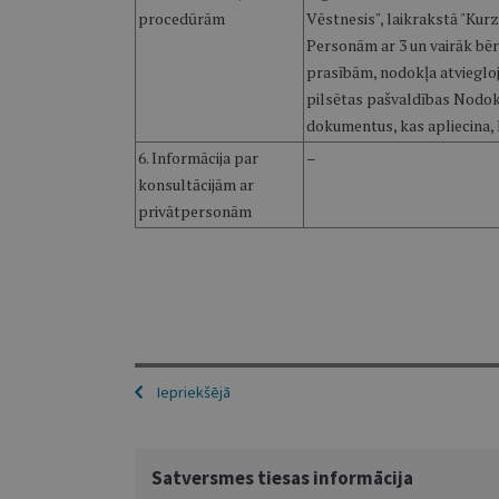
procedūrām
Vēstnesis", laikrakstā "Kur
Personām ar 3 un vairāk bēr
prasībām, nodokļa atvieglo
pilsētas pašvaldības Nodokļ
dokumentus, kas apliecina,
6. Informācija par
–
konsultācijām ar
privātpersonām
Iepriekšējā
Satversmes tiesas informācija