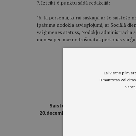
7. Izteikt 6.punktu šādā redakcijā:
"6. Ja personai, kurai saskaņā ar šo saistošo
īpašuma nodokļa atvieglojumi, ar Sociālā di
vai ģimenes statuss, Nodokļu administrācija 
mēnesi pēc maznodrošinātās personas vai ģim
Lai vietne pilnvēr
izmantotas vēl citas 
varat 
Saistošo noteikumu projekta "Par gr
20.decembra saistošajos noteikumos Nr.
piešķiršanu maznodr
paskai