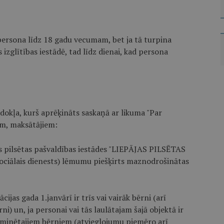
persona līdz 18 gadu vecumam, bet ja tā turpina
 izglītības iestādē, tad līdz dienai, kad persona
dokļa, kurš aprēķināts saskaņā ar likuma "Par
m, maksātājiem:
 pilsētas pašvaldības iestādes "LIEPĀJAS PILSĒTAS
ālais dienests) lēmumu piešķirts maznodrošinātas
as gada 1.janvārī ir trīs vai vairāk bērni (arī
ni) un, ja personai vai tās laulātajam šajā objektā ir
o minētajiem bērniem (atvieglojumu piemēro arī