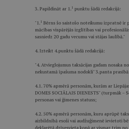
1
3. Papildināt ar 1.
punktu šādā redakcijā:
1
"1.
Bērns šo saistošo noteikumu izpratnē ir 
mācības vispārējās izglītības vai profesionālās
sasniedz 20 gadu vecumu vai stājas laulībā."
4. Izteikt 4.punktu šādā redakcijā:
"4. Atvieglojumus taksācijas gadam nosaka no
nekustamā īpašuma nodokli" 3.panta prasībā
4.1. 70% apmērā personām, kurām ar Liepājas
DOMES SOCIĀLAIS DIENESTS" (turpmāk – Soci
personas vai ģimenes statuss;
4.2. 50% apmērā personām, kuru aprūpē taksācij
aizbildnībā esoši vai audžuģimenē ievietoti bēr
deklarētā dzīvesvieta kopā ar vismaz trim n