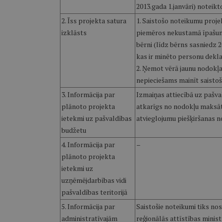
2013.gada 1.janvāri) noteikt
2. Īss projekta satura
1. Saistošo noteikumu proj
izklāsts
piemēros nekustamā īpašuma
bērni (līdz bērns sasniedz 
kas ir minēto personu dekla
2. Ņemot vērā jaunu nodokļ
nepieciešams mainīt saist
3. Informācija par
Izmaiņas attiecībā uz pašva
plānoto projekta
atkarīgs no nodokļu maksātāj
ietekmi uz pašvaldības
atvieglojumu piešķiršanas n
budžetu
4. Informācija par
–
plānoto projekta
ietekmi uz
uzņēmējdarbības vidi
pašvaldības teritorijā
5. Informācija par
Saistošie noteikumi tiks nos
administratīvajām
reģionālās attīstības ministr