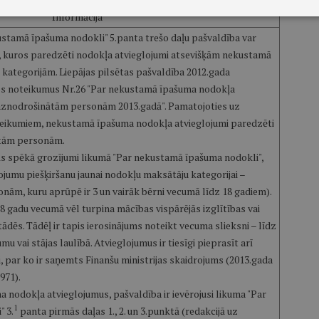
Informācija
stamā īpašuma nodokli" 5.panta trešo daļu pašvaldība var
, kuros paredzēti nodokļa atvieglojumi atsevišķām nekustamā
kategorijām. Liepājas pilsētas pašvaldība 2012.gada
os noteikumus Nr.26 "Par nekustamā īpašuma nodokļa
aznodrošinātām personām 2013.gadā". Pamatojoties uz
teikumiem, nekustamā īpašuma nodokļa atvieglojumi paredzēti
tām personām.
ās spēkā grozījumi likumā "Par nekustamā īpašuma nodokli",
jumu piešķiršanu jaunai nodokļu maksātāju kategorijai –
ām, kuru aprūpē ir 3 un vairāk bērni vecumā līdz 18 gadiem).
18 gadu vecumā vēl turpina mācības vispārējās izglītības vai
tādēs. Tādēļ ir tapis ierosinājums noteikt vecuma slieksni – līdz
u vai stājas laulībā. Atvieglojumus ir tiesīgi pieprasīt arī
, par ko ir saņemts Finanšu ministrijas skaidrojums (2013.gada
971).
nodokļa atvieglojumus, pašvaldība ir ievērojusi likuma "Par
1
 3.
panta pirmās daļas 1., 2. un 3.punktā (redakcijā uz