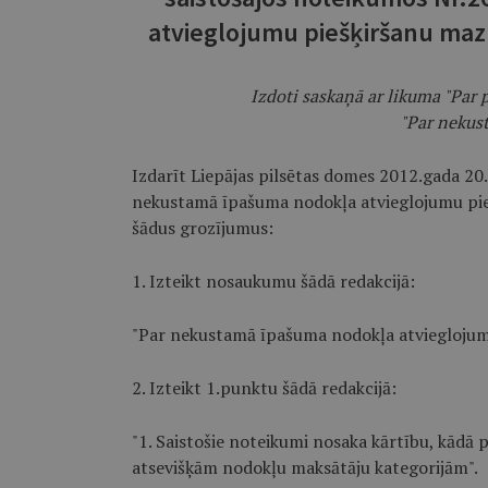
atvieglojumu piešķiršanu ma
Izdoti saskaņā ar likuma "Par
"Par nekus
Izdarīt Liepājas pilsētas domes 2012.gada 20
nekustamā īpašuma nodokļa atvieglojumu pi
šādus grozījumus:
1. Izteikt nosaukumu šādā redakcijā:
"Par nekustamā īpašuma nodokļa atvieglojumu
2. Izteikt 1.punktu šādā redakcijā:
"1. Saistošie noteikumi nosaka kārtību, kādā
atsevišķām nodokļu maksātāju kategorijām".