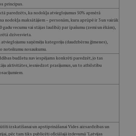
os principus.
ektā paredzēts, ka nodokļa atvieglojumus 50% apmērā
 nodokļa maksātājiem – personām, kuru aprūpē ir 3 un vairāk
20 gadu vecumu vai stājas laulībā) par īpašumu (zemi un ēkām),
rētā dzīvesvieta.
a atvieglojumu saņēmēju kategoriju (daudzbērnu ģimenes),
ošo noteikumu nosaukumu.
ldības budžetu nav iespējams konkrēti paredzēt, jo tas
u aktivitātes, iesniedzot prasījumus, un to atbilstību
osacījumiem.
ūtīti izskatīšanai un apstiprināšanai Vides aizsardzības un
ijai, pēc tam tiks publicēti oficiālajā izdevumā "Latvijas