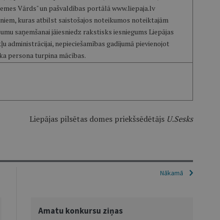
zemes Vārds" un pašvaldības portālā www.liepaja.lv
niem, kuras atbilst saistošajos noteikumos noteiktajām
jumu saņemšanai jāiesniedz rakstisks iesniegums Liepājas
u administrācijai, nepieciešamības gadījumā pievienojot
 ka persona turpina mācības.
Liepājas pilsētas domes priekšsēdētājs
U.Sesks
Nākamā
Amatu konkursu ziņas