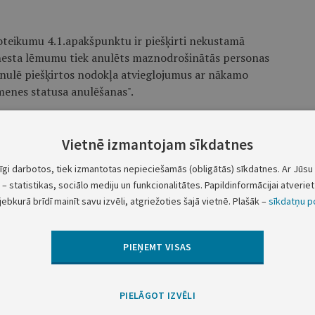
 noteikumu 4.1.apakšpunktu ir piešķirti nekustamā
enesta lēmumu tiek anulēts maznodrošinātās personas
anulē piešķirtos nodokļa atvieglojumus ar nākamo
enes statusa anulēšanas".
Liepājas pilsētas domes priekšsēdētājs
U.Sesks
Vietnē izmantojam sīkdatnes
tīgi darbotos, tiek izmantotas nepieciešamās (obligātās) sīkdatnes. Ar Jūsu 
– statistikas, sociālo mediju un funkcionalitātes. Papildinformācijai atveriet 
jebkurā brīdī mainīt savu izvēli, atgriežoties šajā vietnē. Plašāk –
sīkdatņu po
ozījumiem Liepājas pilsētas domes 2012.gada
PIEŅEMT VISAS
26 "Par nekustamā īpašuma nodokļa atvieglojumu
ošinātām personām 2013.gadā"
drojuma raksts
PIELĀGOT IZVĒLI