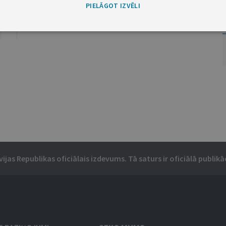
PIELĀGOT IZVĒLI
vijas Republikas oficiālais izdevums. Tā saturs ir oficiālā publikāc