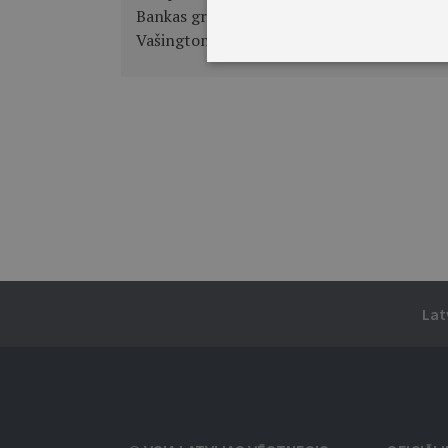
Bankas grupas pavasara sanāksmē
Vašingtonā 2013.gada 19.–21.aprīlī
Lat