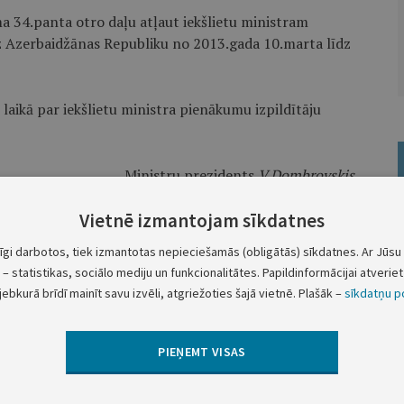
ma 34.panta otro daļu atļaut iekšlietu ministram
Azerbaidžānas Republiku no 2013.gada 10.marta līdz
laikā par iekšlietu ministra pienākumu izpildītāju
Ministru prezidents
V.Dombrovskis
Vietnē izmantojam sīkdatnes
tīgi darbotos, tiek izmantotas nepieciešamās (obligātās) sīkdatnes. Ar Jūsu 
– statistikas, sociālo mediju un funkcionalitātes. Papildinformācijai atveriet 
Nākamā
jebkurā brīdī mainīt savu izvēli, atgriežoties šajā vietnē. Plašāk –
sīkdatņu po
Ekonomikas ministrijas informācija
PIEŅEMT VISAS
Par darījumiem privatizācijas sertifikātu
tirgū (25.02.-01.03.)