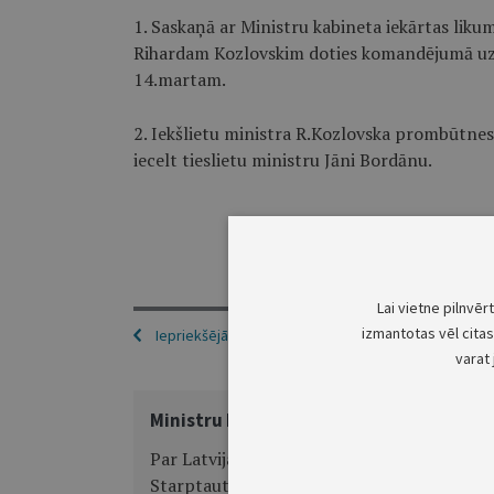
1. Saskaņā ar Ministru kabineta iekārtas liku
Rihardam Kozlovskim doties komandējumā uz 
14.martam.
2. Iekšlietu ministra R.Kozlovska prombūtnes 
iecelt tieslietu ministru Jāni Bordānu.
Lai vietne pilnvēr
izmantotas vēl citas 
Iepriekšējā
varat 
Ministru kabineta rīkojums Nr.82
Par Latvijas Republikas delegāciju
Starptautiskā Valūtas fonda un Pasaules