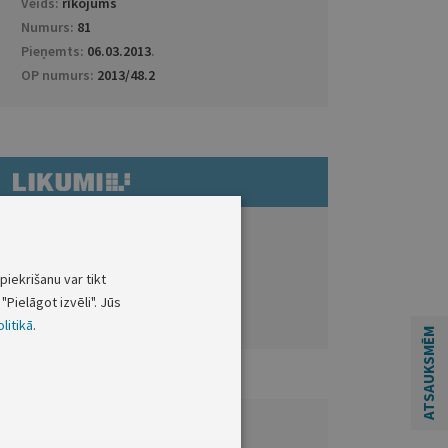
Veids:
rīkojums
Numurs:
81
Pieņemts:
06.03.2013
.
OP numurs:
2013/48.2
ATVĒRT DOKUMENTU LIKUMI.LV
Grozījumi
piekrišanu var tikt
"Pielāgot izvēli". Jūs
Citi saistītie dokumenti
litikā
.
ATSAUKSMĒM