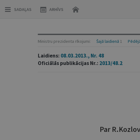
SADAĻAS
ARHĪVS
Ministru prezidenta rīkojumi:
Šajā laidienā
1
Pēdējā
Laidiens:
08.03.2013., Nr. 48
Oficiālās publikācijas Nr.:
2013/48.2
Par R.Kozl