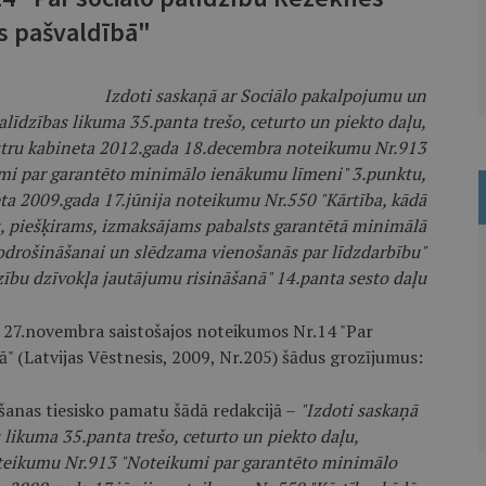
as pašvaldībā"
Izdoti saskaņā ar Sociālo pakalpojumu un
alīdzības likuma 35.panta trešo, ceturto un piekto daļu,
tru kabineta 2012.gada 18.decembra noteikumu Nr.913
mi par garantēto minimālo ienākumu līmeni" 3.punktu,
ta 2009.gada 17.jūnija noteikumu Nr.550 "Kārtība, kādā
 piešķirams, izmaksājams pabalsts garantētā minimālā
drošināšanai un slēdzama vienošanās par līdzdarbību"
zību dzīvokļa jautājumu risināšanā" 14.panta sesto daļu
a 27.novembra saistošajos noteikumos Nr.14 "Par
ā" (Latvijas Vēstnesis, 2009, Nr.205) šādus grozījumus:
ošanas tiesisko pamatu šādā redakcijā –
"Izdoti saskaņā
 likuma 35.panta trešo, ceturto un piekto daļu,
teikumu Nr.913 "Noteikumi par garantēto minimālo