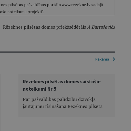
nes pilsētas pašvaldības portāla www.rezekne.lv sadaļā
tošo noteikumu projekti".
Rēzeknes pilsētas domes priekšsēdētājs
A.Bartaševičs
Nākamā
Rēzeknes pilsētas domes saistošie
noteikumi Nr.5
Par pašvaldības palīdzību dzīvokļa
jautājumu risināšanā Rēzeknes pilsētā