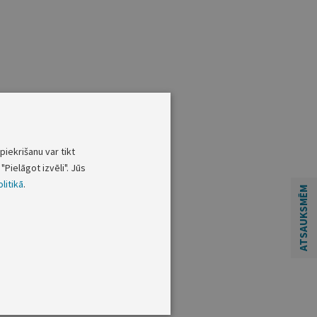
piekrišanu var tikt
"Pielāgot izvēli". Jūs
litikā
.
ATSAUKSMĒM