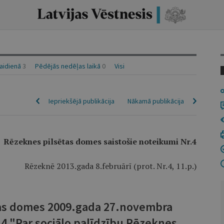
laidienā
3
Pēdējās nedēļas laikā
0
Visi
Iepriekšējā publikācija
Nākamā publikācija
Rēzeknes pilsētas domes saistošie noteikumi Nr.4
Rēzeknē 2013.gada 8.februārī (prot. Nr.4, 11.p.)
tas domes 2009.gada 27.novembra
14 "Par sociālo palīdzību Rēzeknes