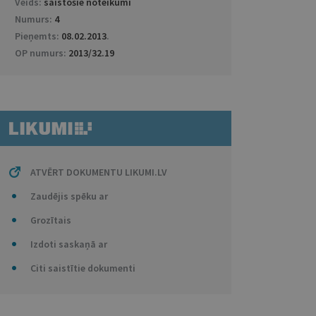
Veids:
saistošie noteikumi
Numurs:
4
Pieņemts:
08.02.2013
.
OP numurs:
2013/32.19
ATVĒRT DOKUMENTU LIKUMI.LV
Zaudējis spēku ar
Grozītais
Izdoti saskaņā ar
Citi saistītie dokumenti