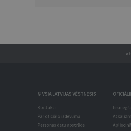
Lat
© VSIA LATVIJAS VĒSTNESIS
OFICIĀL
Kontakti
Iesniegš
Par oficiālo izdevumu
Atkaliz
Personas datu apstrāde
Apliecinā