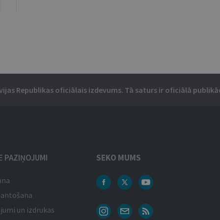
vijas Republikas oficiālais izdevums. Tā saturs ir oficiālā publikāc
IE PAZIŅOJUMI
SEKO MUMS
ana
mantošana
jumi un izdrukas