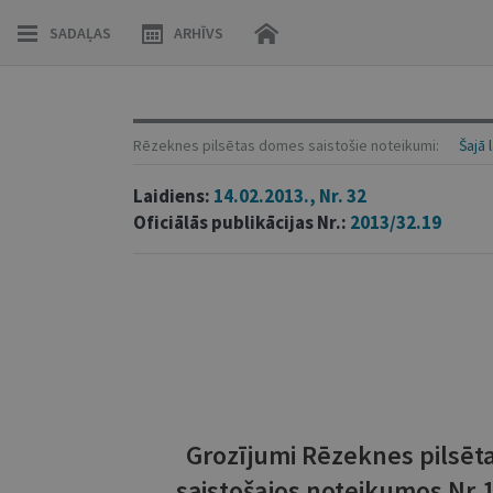
SADAĻAS
ARHĪVS
Rēzeknes pilsētas domes saistošie noteikumi:
Šajā 
Laidiens:
14.02.2013., Nr. 32
Oficiālās publikācijas Nr.:
2013/32.19
Grozījumi Rēzeknes pilsē
saistošajos noteikumos Nr.