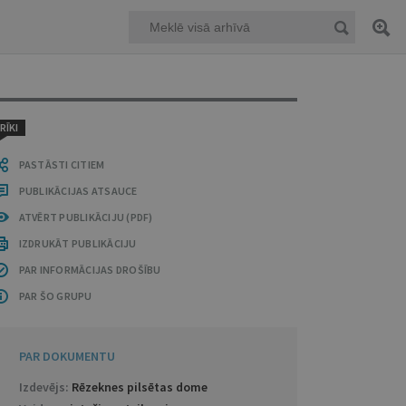
RĪKI
PASTĀSTI CITIEM
PUBLIKĀCIJAS ATSAUCE
ATVĒRT PUBLIKĀCIJU (PDF)
IZDRUKĀT PUBLIKĀCIJU
PAR INFORMĀCIJAS DROŠĪBU
PAR ŠO GRUPU
PAR DOKUMENTU
Izdevējs:
Rēzeknes pilsētas dome