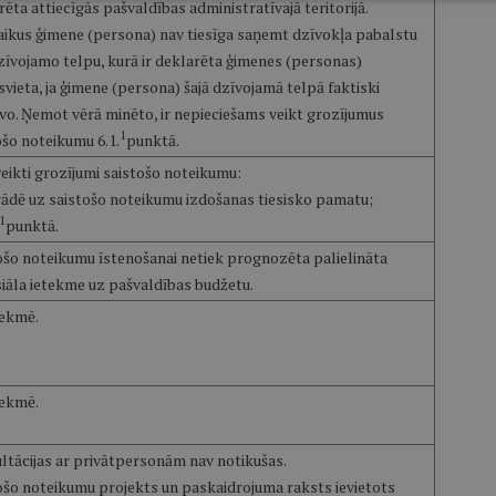
ēta attiecīgās pašvaldības administratīvajā teritorijā.
aikus ģimene (persona) nav tiesīga saņemt dzīvokļa pabalstu
zīvojamo telpu, kurā ir deklarēta ģimenes (personas)
svieta, ja ģimene (persona) šajā dzīvojamā telpā faktiski
vo. Ņemot vērā minēto, ir nepieciešams veikt grozījumus
1
ošo noteikumu 6.1.
punktā.
veikti grozījumi saistošo noteikumu:
rādē uz saistošo noteikumu izdošanas tiesisko pamatu;
1
punktā.
ošo noteikumu īstenošanai netiek prognozēta palielināta
siāla ietekme uz pašvaldības budžetu.
ekmē.
ekmē.
ltācijas ar privātpersonām nav notikušas.
ošo noteikumu projekts un paskaidrojuma raksts ievietots