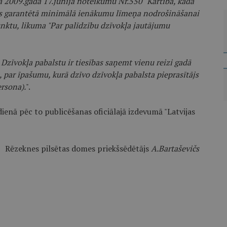
 2009.gada 17.jūnija noteikumu Nr.550 "Kārtība, kādā
ts garantētā minimālā ienākumu līmeņa nodrošināšanai
nktu, likuma "Par palīdzību dzīvokļa jautājumu
Dzīvokļa pabalstu ir tiesības saņemt vienu reizi gadā
 par īpašumu, kurā dzīvo dzīvokļa pabalsta pieprasītājs
ersona).
".
dienā pēc to publicēšanas oficiālajā izdevumā "Latvijas
Rēzeknes pilsētas domes priekšsēdētājs
A.Bartaševičs