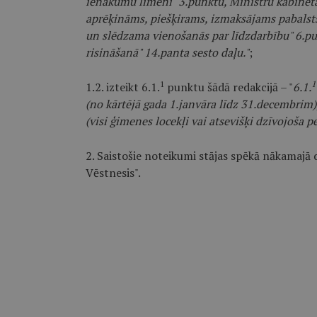
ienākumu līmeni" 3.punktu, Ministru kabineta
aprēķināms, piešķirams, izmaksājams pabals
un slēdzama vienošanās par līdzdarbību" 6.pu
risināšanā" 14.panta sesto daļu."
;
1
1
1.2. izteikt 6.1.
punktu šādā redakcijā – "
6.1.
(no kārtējā gada 1.janvāra līdz 31.decembrim),
(visi ģimenes locekļi vai atsevišķi dzīvojoša p
2. Saistošie noteikumi stājas spēkā nākamajā 
Vēstnesis".