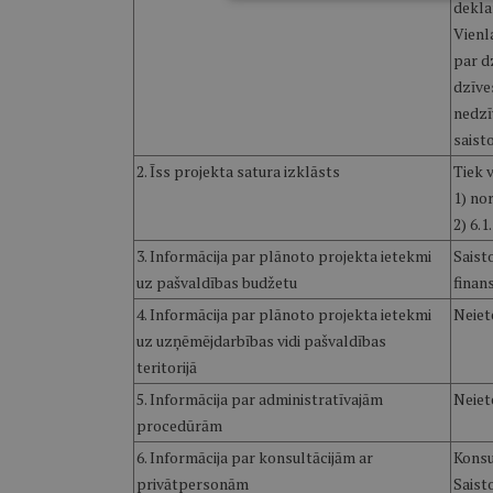
deklar
Vienl
par d
dzīve
nedzī
saist
2. Īss projekta satura izklāsts
Tiek 
1) no
2) 6.1.
3. Informācija par plānoto projekta ietekmi
Saist
uz pašvaldības budžetu
finan
4. Informācija par plānoto projekta ietekmi
Neiet
uz uzņēmējdarbības vidi pašvaldības
teritorijā
5. Informācija par administratīvajām
Neiet
procedūrām
6. Informācija par konsultācijām ar
Konsu
privātpersonām
Saist