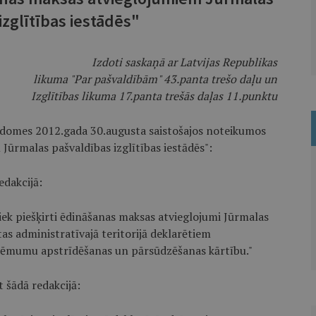
izglītības iestādēs"
Izdoti saskaņā ar Latvijas Republikas
likuma "Par pašvaldībām" 43.panta trešo daļu un
Izglītības likuma 17.panta trešās daļas 11.punktu
s domes 2012.gada 30.augusta saistošajos noteikumos
Jūrmalas pašvaldības izglītības iestādēs":
edakcijā:
tiek piešķirti ēdināšanas maksas atvieglojumi Jūrmalas
tas administratīvajā teritorijā deklarētiem
lēmumu apstrīdēšanas un pārsūdzēšanas kārtību."
 šādā redakcijā: