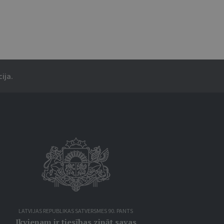
ija.
LATVIJAS REPUBLIKAS SATVERSMES 90. PANTS
Ikvienam ir tiesības zināt savas