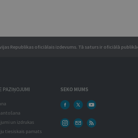
vijas Republikas oficiālais izdevums. Tā saturs ir oficiālā publikāc
IE PAZIŅOJUMI
SEKO MUMS
ana
mantošana
jumi un izdrukas
ju tiesiskais pamats