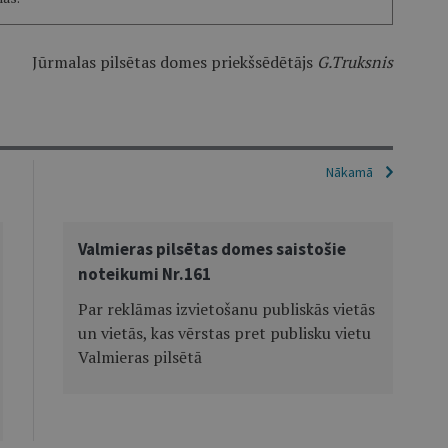
Jūrmalas pilsētas domes priekšsēdētājs
G.Truksnis
Nākamā
Valmieras pilsētas domes saistošie
noteikumi Nr.161
Par reklāmas izvietošanu publiskās vietās
un vietās, kas vērstas pret publisku vietu
Valmieras pilsētā