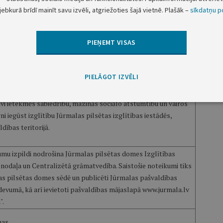
ošo noteikumu 2.3.apakšpunktā nosaka, ka ēdināšanas maksas
jebkurā brīdī mainīt savu izvēli, atgriežoties šajā vietnē. Plašāk –
sīkdatņu po
 piešķirti viesiem Jūrmalas pilsētas izglītības iestāžu
no 5 gadu vecuma līdz 12.klasei ieskaitot, neatkarīgi no tā, kurā
tojamais ir deklarēts.
PIEŅEMT VISAS
sies spēkā ar 2013.gada 1.septembri.
dības budžetā līdzekļi ir paredzēti.
PIELĀGOT IZVĒLI
vi ietekmēs sabiedrību, mazinās sociālo atstumtību un vairos
ni iegūst izglītību Jūrmalas pilsētas izglītības iestādēs,
dības teritorijā.
umu izpildi nodrošina Jūrmalas pilsētas domes Izglītības
nodaļa un Centralizētā grāmatvedība. Saistošie noteikumi tiks
las pilsētas domes sēdē un publicēti Jūrmalas pašvaldības
devumā, kā arī ievietoti pašvaldības mājaslapā www.jurmala.lv
".
as.