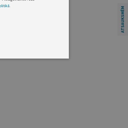
litikā
.
ATSAUKSMĒM