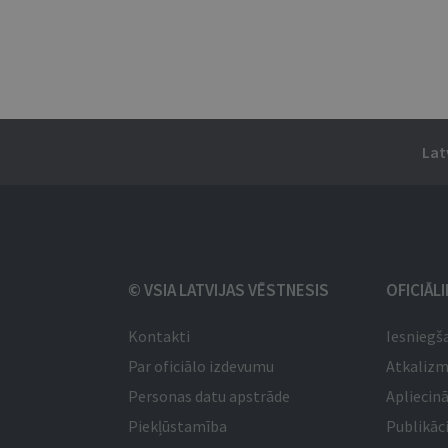
Lat
© VSIA LATVIJAS VĒSTNESIS
OFICIĀL
Kontakti
Iesniegš
Par oficiālo izdevumu
Atkaliz
Personas datu apstrāde
Apliecinā
Piekļūstamība
Publikāci