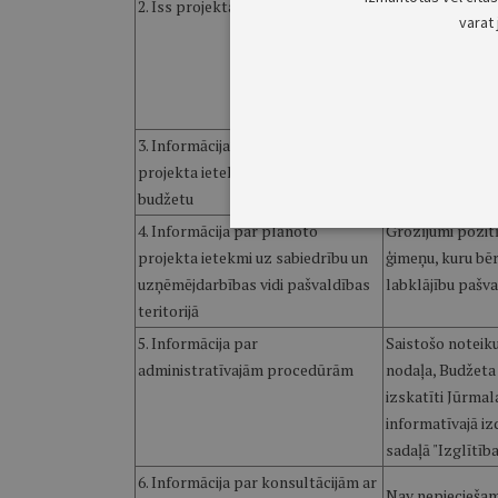
2. Īss projekta satura izklāsts
Grozījumi saist
varat 
atvieglojumi tiek
izglītojamajiem 
pašvaldībā izglī
Atvieglojumi stā
3. Informācija par plānoto
2013.gada pašval
projekta ietekmi uz pašvaldības
budžetu
4. Informācija par plānoto
Grozījumi pozitī
projekta ietekmi uz sabiedrību un
ģimeņu, kuru bēr
uzņēmējdarbības vidi pašvaldības
labklājību pašval
teritorijā
5. Informācija par
Saistošo noteik
administratīvajām procedūrām
nodaļa, Budžeta 
izskatīti Jūrma
informatīvajā iz
sadaļā "Izglītība
6. Informācija par konsultācijām ar
Nav nepieciešam