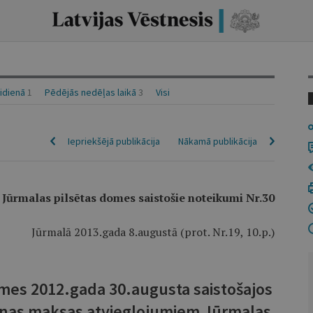
aidienā
1
Pēdējās nedēļas laikā
3
Visi
Iepriekšējā publikācija
Nākamā publikācija
Jūrmalas pilsētas domes saistošie noteikumi Nr.30
Jūrmalā 2013.gada 8.augustā (prot. Nr.19, 10.p.)
mes 2012.gada 30.augusta saistošajos
anas maksas atvieglojumiem Jūrmalas