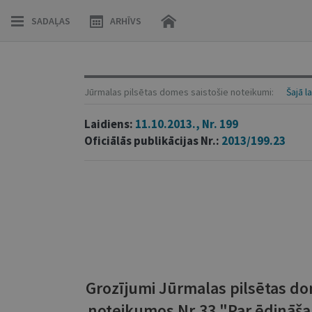
SADAĻAS
ARHĪVS
Jūrmalas pilsētas domes saistošie noteikumi:
Šajā l
Laidiens:
11.10.2013., Nr. 199
Oficiālās publikācijas Nr.:
2013/199.23
Grozījumi Jūrmalas pilsētas do
noteikumos Nr.33 "Par ēdināš