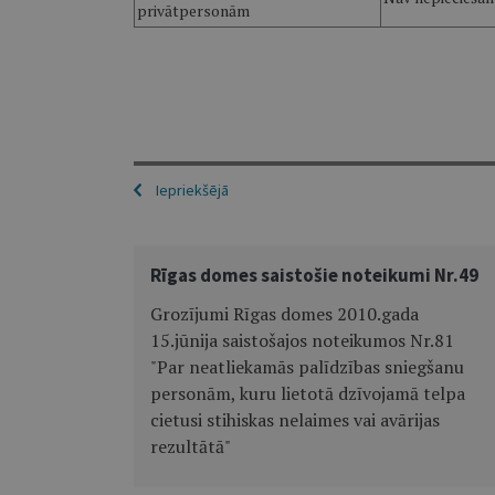
privātpersonām
Iepriekšējā
Rīgas domes saistošie noteikumi Nr.49
Grozījumi Rīgas domes 2010.gada
15.jūnija saistošajos noteikumos Nr.81
"Par neatliekamās palīdzības sniegšanu
personām, kuru lietotā dzīvojamā telpa
cietusi stihiskas nelaimes vai avārijas
rezultātā"