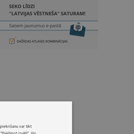
piekrišanu var tikt
"Pielāgot izvēli". Jūs