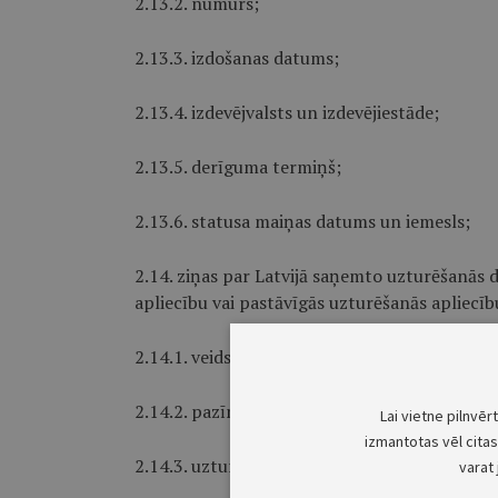
2.13.2. numurs;
2.13.3. izdošanas datums;
2.13.4. izdevējvalsts un izdevējiestāde;
2.13.5. derīguma termiņš;
2.13.6. statusa maiņas datums un iemesls;
2.14. ziņas par Latvijā saņemto uzturēšanās d
apliecību vai pastāvīgās uzturēšanās apliecīb
2.14.1. veids;
2.14.2. pazīme, vai personai ir pastāvīgās uzt
Lai vietne pilnvēr
izmantotas vēl citas 
2.14.3. uzturēšanās iemesls;
varat 