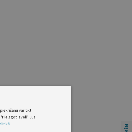
piekrišanu var tikt
"Pielāgot izvēli". Jūs
litikā
.