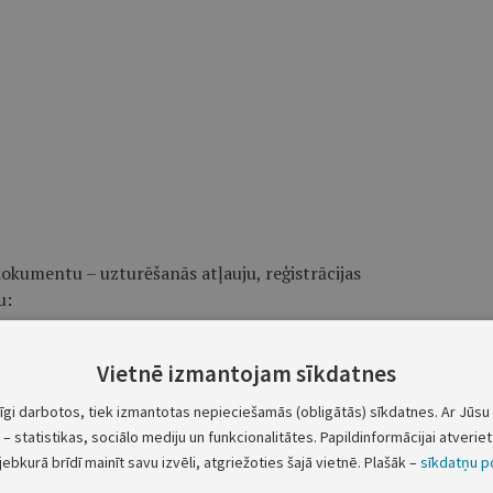
okumentu – uzturēšanās atļauju, reģistrācijas
u:
Vietnē izmantojam sīkdatnes
urēšanās tiesības;
tīgi darbotos, tiek izmantotas nepieciešamās (obligātās) sīkdatnes. Ar Jūsu 
– statistikas, sociālo mediju un funkcionalitātes. Papildinformācijai atveriet 
jebkurā brīdī mainīt savu izvēli, atgriežoties šajā vietnē. Plašāk –
sīkdatņu po