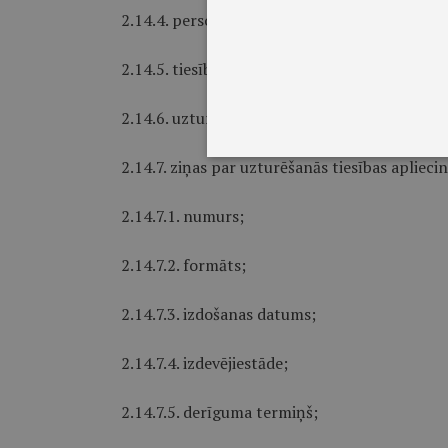
2.14.4. personas kategorija;
2.14.5. tiesības uz nodarbinātību;
2.14.6. uzturēšanās tiesību termiņš;
2.14.7. ziņas par uzturēšanās tiesības aplie
2.14.7.1. numurs;
2.14.7.2. formāts;
2.14.7.3. izdošanas datums;
2.14.7.4. izdevējiestāde;
2.14.7.5. derīguma termiņš;