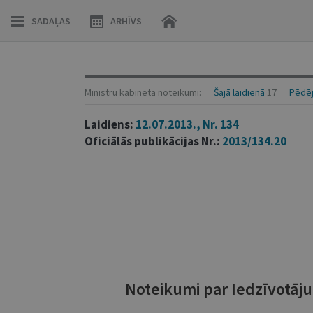
SADAĻAS
ARHĪVS
Ministru kabineta noteikumi:
Šajā laidienā
17
Pēdēj
Laidiens:
12.07.2013., Nr. 134
Oficiālās publikācijas Nr.:
2013/134.20
Noteikumi par Iedzīvotāju