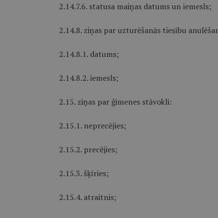
2.14.7.6. statusa maiņas datums un iemesls;
2.14.8. ziņas par uzturēšanās tiesību anulēša
2.14.8.1. datums;
2.14.8.2. iemesls;
2.15. ziņas par ģimenes stāvokli:
2.15.1. neprecējies;
2.15.2. precējies;
2.15.3. šķīries;
2.15.4. atraitnis;