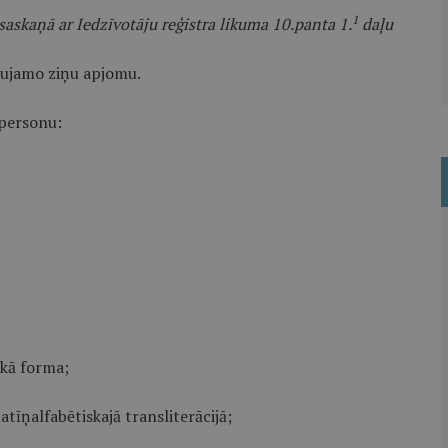
1
saskaņā ar Iedzīvotāju reģistra likuma 10.panta 1.
daļu
ļaujamo ziņu apjomu.
 personu:
skā forma;
atīņalfabētiskajā transliterācijā;