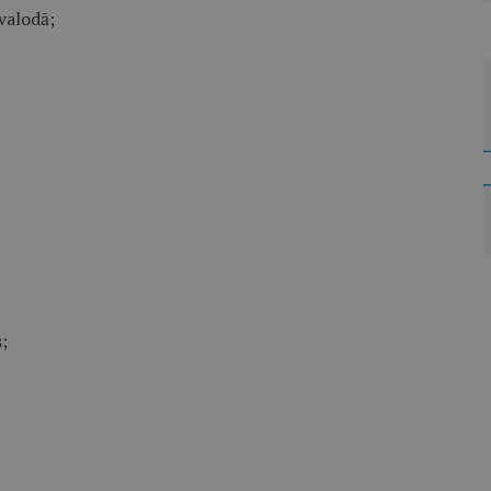
valodā;
;