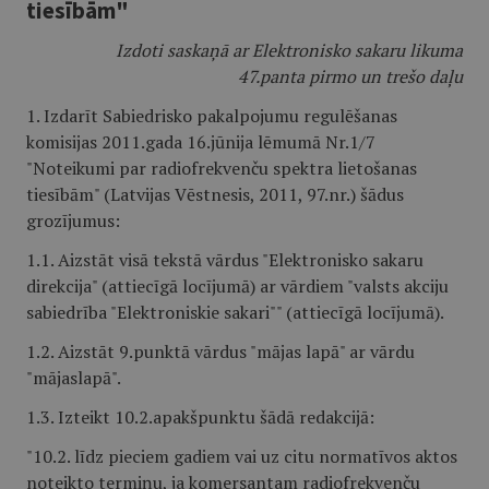
tiesībām"
Izdoti saskaņā ar Elektronisko sakaru likuma
47.panta pirmo un trešo daļu
1. Izdarīt Sabiedrisko pakalpojumu regulēšanas
komisijas 2011.gada 16.jūnija lēmumā Nr.1/7
"Noteikumi par radiofrekvenču spektra lietošanas
tiesībām" (Latvijas Vēstnesis, 2011, 97.nr.) šādus
grozījumus:
1.1. Aizstāt visā tekstā vārdus "Elektronisko sakaru
direkcija" (attiecīgā locījumā) ar vārdiem "valsts akciju
sabiedrība "Elektroniskie sakari"" (attiecīgā locījumā).
1.2. Aizstāt 9.punktā vārdus "mājas lapā" ar vārdu
"mājaslapā".
1.3. Izteikt 10.2.apakšpunktu šādā redakcijā:
"10.2. līdz pieciem gadiem vai uz citu normatīvos aktos
noteikto termiņu, ja komersantam radiofrekvenču