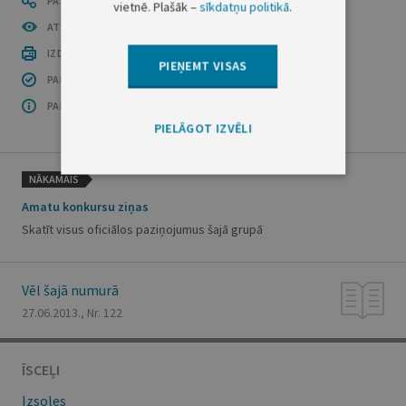
PASTĀSTI CITIEM
vietnē. Plašāk –
sīkdatņu politikā
.
ATVĒRT PUBLIKĀCIJU (PDF)
IZDRUKĀT PUBLIKĀCIJU
PIEŅEMT VISAS
PAR INFORMĀCIJAS DROŠĪBU
PAR ŠO GRUPU
PIELĀGOT IZVĒLI
NĀKAMAIS
Amatu konkursu ziņas
Skatīt visus oficiālos paziņojumus šajā grupā
Vēl šajā numurā
27.06.2013., Nr. 122
ĪSCEĻI
Izsoles