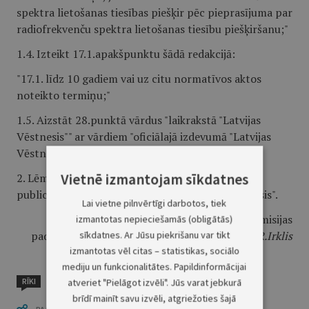
spektra lietošanas tiesības piešķir pēc pieprasījuma par
radiofrekvenču spektra lietošanas tiesību piešķiršanu;"
1.4. Izteikt 17.1.apakšpunktu šādā redakcijā:
"17.1. līdz 10 gadiem vai uz citu normatīvos aktos
noteikto termiņu;"
1.5. Aizstāt 28.punktā vārdus "laikrakstā "Latvijas
Vēstnesis"" ar vārdiem "oficiālajā izdevumā "Latvijas
Vēstnesis"".
Vietnē izmantojam sīkdatnes
2. Lēmums stājas spēkā nākamajā dienā pēc tā
publicēšanas oficiālajā izdevumā "Latvijas Vēstnesis".
Lai vietne pilnvērtīgi darbotos, tiek
Sabiedrisko pakalpojumu regulēšanas komisijas
izmantotas nepieciešamās (obligātās)
padomes priekšsēdētāja p.i. padomes loceklis
R.Irklis
sīkdatnes. Ar Jūsu piekrišanu var tikt
izmantotas vēl citas – statistikas, sociālo
mediju un funkcionalitātes. Papildinformācijai
RĪKI
atveriet "Pielāgot izvēli". Jūs varat jebkurā
brīdī mainīt savu izvēli, atgriežoties šajā