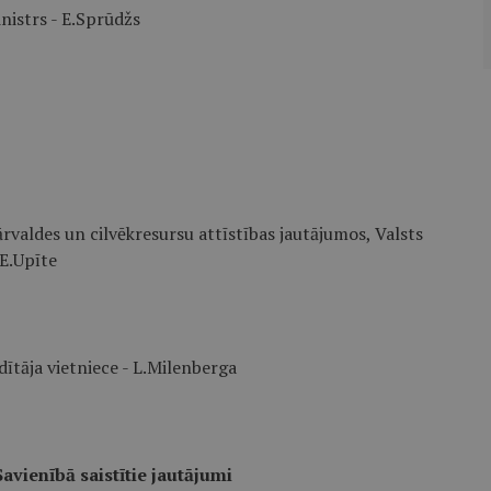
nistrs - E.Sprūdžs
ārvaldes un cilvēkresursu attīstības jautājumos, Valsts
 E.Upīte
āja vietniece - L.Milenberga
avienībā saistītie jautājumi