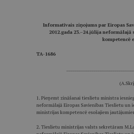
Informatīvais ziņojums par Eiropas Sav
2012.gada 23.–24.jūlija neformālajā
kompetencē e
TA-1686
________________________________
(A.Skrj
1. Pieņemt zināšanai tieslietu ministra iesni
neformālajā Eiropas Savienības Tieslietu un 
ministrijas kompetencē esošajiem jautājumie
2. Tieslietu ministrijas valsts sekretāram M.L