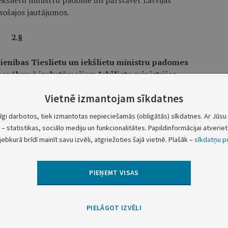
iekšlietu ministru padomē un pārstāvēt Latvijas
sošajos jautājumos.
2.§
ienības Tieslietu un iekšlietu ministru padomes
 sanāksmē izskatāmajiem Iekšlietu ministrijas
sošajiem jautājumiem
Vietnē izmantojam sīkdatnes
tīgi darbotos, tiek izmantotas nepieciešamās (obligātās) sīkdatnes. Ar Jūsu 
– statistikas, sociālo mediju un funkcionalitātes. Papildinformācijai atveriet 
__________________________________________
jebkurā brīdī mainīt savu izvēli, atgriežoties šajā vietnē. Plašāk –
sīkdatņu po
ltā, I.Viņķele)
PIEŅEMT VISAS
sniegto informatīvo ziņojumu par Eiropas Savienības
.gada 23.-24.jūlija neformālajā sanāksmē
PIELĀGOT IZVĒLI
cē esošajiem jautājumiem.