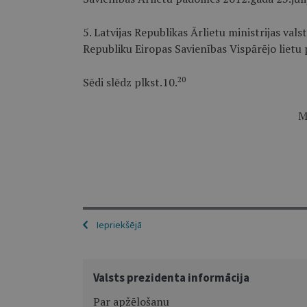
5. Latvijas Republikas Ārlietu ministrijas va
Republiku Eiropas Savienības Vispārējo lietu
20
Sēdi slēdz plkst.10.
M
Iepriekšējā
Valsts prezidenta informācija
Par apžēlošanu