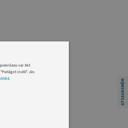
piekrišanu var tikt
"Pielāgot izvēli". Jūs
litikā
.
ATSAUKSMĒM