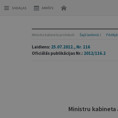
SADAĻAS
ARHĪVS
Ministru kabineta protokoli:
Šajā laidienā
1
Pēdējās
Laidiens:
25.07.2012., Nr. 116
Oficiālās publikācijas Nr.:
2012/116.2
Ministru kabineta