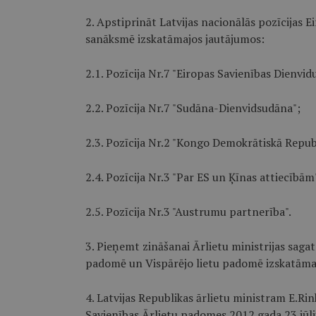
2. Apstiprināt Latvijas nacionālās pozīcijas 
sanāksmē izskatāmajos jautājumos:
2.1. Pozīcija Nr.7 "Eiropas Savienības Dienvidu 
2.2. Pozīcija Nr.7 "Sudāna-Dienvidsudāna";
2.3. Pozīcija Nr.2 "Kongo Demokrātiskā Repub
2.4. Pozīcija Nr.3 "Par ES un Ķīnas attiecībām
2.5. Pozīcija Nr.3 "Austrumu partnerība".
3. Pieņemt zināšanai Ārlietu ministrijas saga
padomē un Vispārējo lietu padomē izskatāma
4. Latvijas Republikas ārlietu ministram E.Ri
Savienības Ārlietu padomes 2012.gada 23.jūli