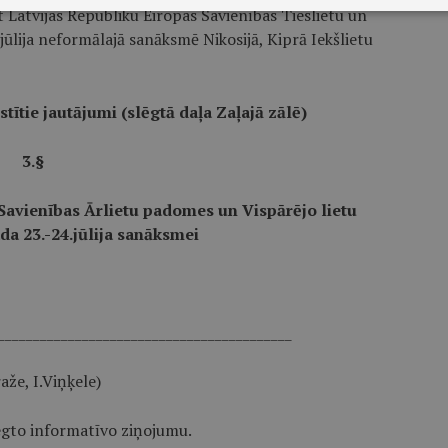
 Latvijas Republiku Eiropas Savienības Tieslietu un
ūlija neformālajā sanāksmē Nikosijā, Kiprā Iekšlietu
tītie jautājumi (slēgtā daļa Zaļajā zālē)
3.§
 Savienības Ārlietu padomes un Vispārējo lietu
a 23.-24.jūlija sanāksmei
__________________________________________
aže, I.Viņķele)
iegto informatīvo ziņojumu.