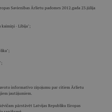
Eiropas Savienības Ārlietu padomes 2012.gada 23.jūlija
kaimiņi - Lībija";
lika";
";
tavoto informatīvo ziņojumu par citiem Ārlietu
jiem jautājumiem.
nkēvičam pārstāvēt Latvijas Republiku Eiropas
ja sanāksmē.