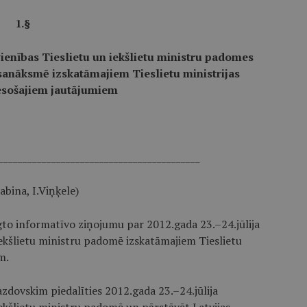
1.§
ienības Tieslietu un iekšlietu ministru padomes
 sanāksmē izskatāmajiem Tieslietu ministrijas
sošajiem jautājumiem
__________________________________________
abina, I.Viņķele)
egto informatīvo ziņojumu par 2012.gada 23.–24.jūlija
iekšlietu ministru padomē izskatāmajiem Tieslietu
m.
azdovskim piedalīties 2012.gada 23.–24.jūlija