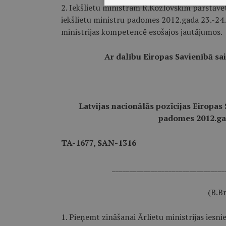
2. Iekšlietu ministram R.Kozlovskim pārstāvēt
iekšlietu ministru padomes 2012.gada 23.-24.j
ministrijas kompetencē esošajos jautājumos.
Ar dalību Eiropas Savienībā sais
Latvijas nacionālās pozīcijas Eiropas
padomes 2012.gad
TA-1677, SAN-1316
________________________________
(B.Br
1. Pieņemt zināšanai Ārlietu ministrijas iesn