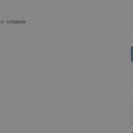
e - I.Viņķele