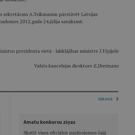
lsts sekretāram A.Teikmanim pārstāvēt Latvijas
 padomes 2012.gada 24.jūlija sanāksmē.
inistru prezidenta vietā - labklājības ministre
I.Viņķele
Valsts kancelejas direktore
E.Dreimane
Nākamā
Amatu konkursu ziņas
Skatīt visus oficiālos paziņojumus šajā